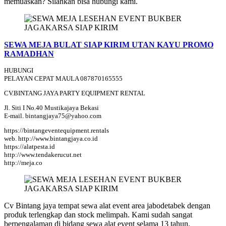
memuaskan? Silahkan bisa hubungi kami.
SEWA MEJA BULAT SIAP KIRIM UTAN KAYU PROMO
RAMADHAN
HUBUNGI
PELAYAN CEPAT MAULA 087870165555
CV.BINTANG JAYA PARTY EQUIPMENT RENTAL
Jl. Siti I No.40 Mustikajaya Bekasi
E-mail. bintangjaya75@yahoo.com
https://bintangeventequipment.rentals
web. http://www.bintangjaya.co.id
https://alatpesta.id
http://www.tendakerucut.net
http://meja.co
Cv Bintang jaya tempat sewa alat event area jabodetabek dengan
produk terlengkap dan stock melimpah. Kami sudah sangat
berpengalaman di bidang sewa alat event selama 13 tahun.