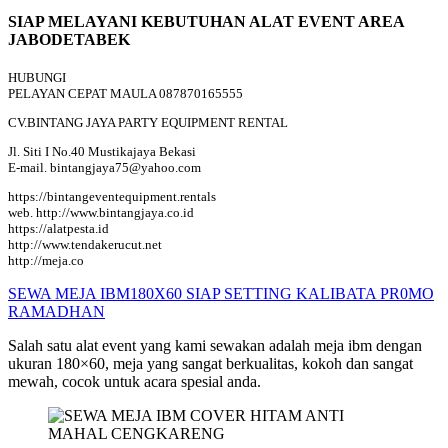
SIAP MELAYANI KEBUTUHAN ALAT EVENT AREA
JABODETABEK
HUBUNGI
PELAYAN CEPAT MAULA 087870165555
CV.BINTANG JAYA PARTY EQUIPMENT RENTAL
Jl. Siti I No.40 Mustikajaya Bekasi
E-mail. bintangjaya75@yahoo.com
https://bintangeventequipment.rentals
web. http://www.bintangjaya.co.id
https://alatpesta.id
http://www.tendakerucut.net
http://meja.co
SEWA MEJA IBM180X60 SIAP SETTING KALIBATA PR0MO
RAMADHAN
Salah satu alat event yang kami sewakan adalah meja ibm dengan
ukuran 180×60, meja yang sangat berkualitas, kokoh dan sangat
mewah, cocok untuk acara spesial anda.