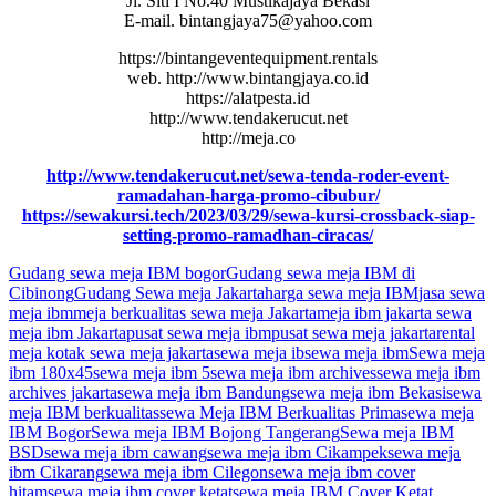
Jl. Siti I No.40 Mustikajaya Bekasi
E-mail. bintangjaya75@yahoo.com
https://bintangeventequipment.rentals
web. http://www.bintangjaya.co.id
https://alatpesta.id
http://www.tendakerucut.net
http://meja.co
http://www.tendakerucut.net/sewa-tenda-roder-event-
ramadahan-harga-promo-cibubur/
https://sewakursi.tech/2023/03/29/sewa-kursi-crossback-siap-
setting-promo-ramadhan-ciracas/
Gudang sewa meja IBM bogor
Gudang sewa meja IBM di
Cibinong
Gudang Sewa meja Jakarta
harga sewa meja IBM
jasa sewa
meja ibm
meja berkualitas sewa meja Jakarta
meja ibm jakarta sewa
meja ibm Jakarta
pusat sewa meja ibm
pusat sewa meja jakarta
rental
meja kotak sewa meja jakarta
sewa meja ib
sewa meja ibm
Sewa meja
ibm 180x45
sewa meja ibm 5
sewa meja ibm archives
sewa meja ibm
archives jakarta
sewa meja ibm Bandung
sewa meja ibm Bekasi
sewa
meja IBM berkualitas
sewa Meja IBM Berkualitas Prima
sewa meja
IBM Bogor
Sewa meja IBM Bojong Tangerang
Sewa meja IBM
BSD
sewa meja ibm cawang
sewa meja ibm Cikampek
sewa meja
ibm Cikarang
sewa meja ibm Cilegon
sewa meja ibm cover
hitam
sewa meja ibm cover ketat
sewa meja IBM Cover Ketat