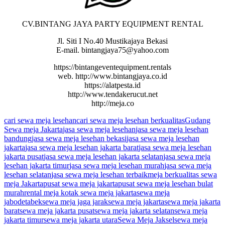
CV.BINTANG JAYA PARTY EQUIPMENT RENTAL
Jl. Siti I No.40 Mustikajaya Bekasi
E-mail. bintangjaya75@yahoo.com
https://bintangeventequipment.rentals
web. http://www.bintangjaya.co.id
https://alatpesta.id
http://www.tendakerucut.net
http://meja.co
cari sewa meja lesehan
cari sewa meja lesehan berkualitas
Gudang
Sewa meja Jakarta
jasa sewa meja lesehan
jasa sewa meja lesehan
bandung
jasa sewa meja lesehan bekasi
jasa sewa meja lesehan
jakarta
jasa sewa meja lesehan jakarta barat
jasa sewa meja lesehan
jakarta pusat
jasa sewa meja lesehan jakarta selatan
jasa sewa meja
lesehan jakarta timur
jasa sewa meja lesehan murah
jasa sewa meja
lesehan selatan
jasa sewa meja lesehan terbaik
meja berkualitas sewa
meja Jakarta
pusat sewa meja jakarta
pusat sewa meja lesehan bulat
murah
rental meja kotak sewa meja jakarta
sewa meja
jabodetabek
sewa meja jaga jarak
sewa meja jakarta
sewa meja jakarta
barat
sewa meja jakarta pusat
sewa meja jakarta selatan
sewa meja
jakarta timur
sewa meja jakarta utara
Sewa Meja Jaksel
sewa meja