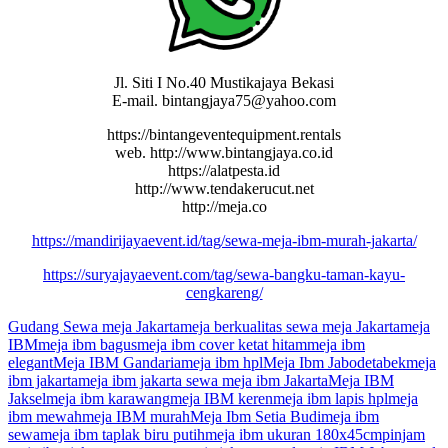
Jl. Siti I No.40 Mustikajaya Bekasi
E-mail. bintangjaya75@yahoo.com
https://bintangeventequipment.rentals
web. http://www.bintangjaya.co.id
https://alatpesta.id
http://www.tendakerucut.net
http://meja.co
https://mandirijayaevent.id/tag/sewa-meja-ibm-murah-jakarta/
https://suryajayaevent.com/tag/sewa-bangku-taman-kayu-
cengkareng/
Gudang Sewa meja Jakarta
meja berkualitas sewa meja Jakarta
meja
IBM
meja ibm bagus
meja ibm cover ketat hitam
meja ibm
elegant
Meja IBM Gandaria
meja ibm hpl
Meja Ibm Jabodetabek
meja
ibm jakarta
meja ibm jakarta sewa meja ibm Jakarta
Meja IBM
Jaksel
meja ibm karawang
meja IBM keren
meja ibm lapis hpl
meja
ibm mewah
meja IBM murah
Meja Ibm Setia Budi
meja ibm
sewa
meja ibm taplak biru putih
meja ibm ukuran 180x45cm
pinjam