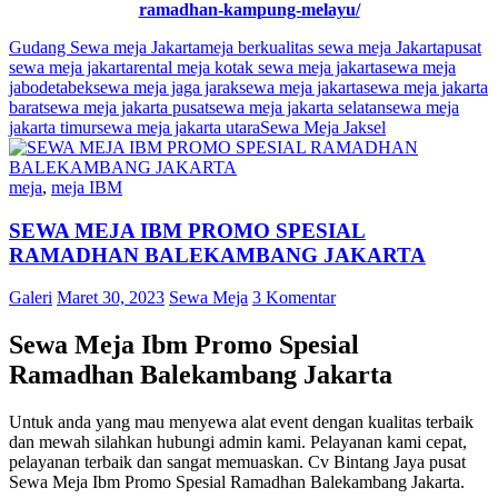
ramadhan-kampung-melayu/
Gudang Sewa meja Jakarta
meja berkualitas sewa meja Jakarta
pusat
sewa meja jakarta
rental meja kotak sewa meja jakarta
sewa meja
jabodetabek
sewa meja jaga jarak
sewa meja jakarta
sewa meja jakarta
barat
sewa meja jakarta pusat
sewa meja jakarta selatan
sewa meja
jakarta timur
sewa meja jakarta utara
Sewa Meja Jaksel
meja
,
meja IBM
SEWA MEJA IBM PROMO SPESIAL
RAMADHAN BALEKAMBANG JAKARTA
Galeri
Maret 30, 2023
Sewa Meja
3 Komentar
Sewa Meja Ibm Promo Spesial
Ramadhan Balekambang Jakarta
Untuk anda yang mau menyewa alat event dengan kualitas terbaik
dan mewah silahkan hubungi admin kami. Pelayanan kami cepat,
pelayanan terbaik dan sangat memuaskan. Cv Bintang Jaya pusat
Sewa Meja Ibm Promo Spesial Ramadhan Balekambang Jakarta.