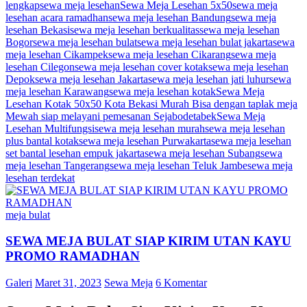
lengkap
sewa meja lesehan
Sewa Meja Lesehan 5x50
sewa meja
lesehan acara ramadhan
sewa meja lesehan Bandung
sewa meja
lesehan Bekasi
sewa meja lesehan berkualitas
sewa meja lesehan
Bogor
sewa meja lesehan bulat
sewa meja lesehan bulat jakarta
sewa
meja lesehan Cikampek
sewa meja lesehan Cikarang
sewa meja
lesehan Cilegon
sewa meja lesehan cover kotak
sewa meja lesehan
Depok
sewa meja lesehan Jakarta
sewa meja lesehan jati luhur
sewa
meja lesehan Karawang
sewa meja lesehan kotak
Sewa Meja
Lesehan Kotak 50x50 Kota Bekasi Murah Bisa dengan taplak meja
Mewah siap melayani pemesanan Sejabodetabek
Sewa Meja
Lesehan Multifungsi
sewa meja lesehan murah
sewa meja lesehan
plus bantal kotak
sewa meja lesehan Purwakarta
sewa meja lesehan
set bantal lesehan empuk jakarta
sewa meja lesehan Subang
sewa
meja lesehan Tangerang
sewa meja lesehan Teluk Jambe
sewa meja
lesehan terdekat
meja bulat
SEWA MEJA BULAT SIAP KIRIM UTAN KAYU
PROMO RAMADHAN
Galeri
Maret 31, 2023
Sewa Meja
6 Komentar