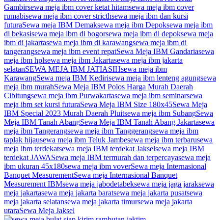
Gambir
sewa meja ibm cover ketat hitam
sewa meja ibm cover
rumabi
sewa meja ibm cover stricth
sewa meja ibm dan kursi
futura
Sewa meja IBM Demak
sewa meja ibm Depok
sewa meja ibm
di bekasi
sewa meja ibm di bogor
sewa meja ibm di depok
sewa meja
ibm di jakarta
sewa meja ibm di karawang
sewa meja ibm di
tangerang
sewa meja ibm event repat
Sewa Meja IBM Gandaria
sewa
meja ibm hpl
sewa meja ibm Jakarta
sewa meja ibm jakarta
selatan
SEWA MEJA IBM JATIASIH
sewa meja ibm
Karawang
Sewa meja IBM Kediri
sewa meja ibm lenteng agung
sewa
meja ibm murah
Sewa Meja IBM Polos Harga Murah Daerah
Cibitung
sewa meja ibm Purwakarta
sewa meja ibm seminar
sewa
meja ibm set kursi futura
Sewa Meja IBM Size 180x45
Sewa Meja
IBM Special 2023 Murah Daerah Pluit
sewa meja ibm Subang
Sewa
Meja IBM Tanah Abang
Sewa Meja IBM Tanah Abang Jakarta
sewa
meja ibm Tangerang
sewa meja ibm Tanggerang
sewa meja ibm
taplak hijau
sewa meja ibm Teluk Jambe
sewa meja ibm terbaru
sewa
meja ibm terdekat
sewa meja IBM terdekat Jaksel
sewa meja IBM
terdekat JAWA
Sewa meja IBM termurah dan terpercaya
sewa meja
ibm ukuran 45x180
sewa meja ibm vover
Sewa meja Internasional
Banquet Measurement
Sewa meja Internasional Banquet
Measurement IBM
sewa meja jabodetabek
sewa meja jaga jarak
sewa
meja jakarta
sewa meja jakarta barat
sewa meja jakarta pusat
sewa
meja jakarta selatan
sewa meja jakarta timur
sewa meja jakarta
utara
Sewa Meja Jaksel