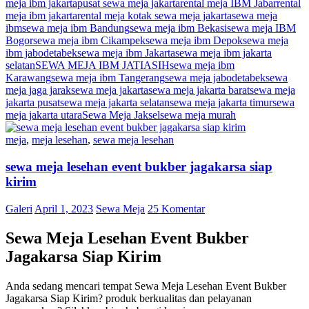
meja ibm jakarta
pusat sewa meja jakarta
rental meja IBM Jabar
rental
meja ibm jakarta
rental meja kotak sewa meja jakarta
sewa meja
ibm
sewa meja ibm Bandung
sewa meja ibm Bekasi
sewa meja IBM
Bogor
sewa meja ibm Cikampek
sewa meja ibm Depok
sewa meja
ibm jabodetabek
sewa meja ibm Jakarta
sewa meja ibm jakarta
selatan
SEWA MEJA IBM JATIASIH
sewa meja ibm
Karawang
sewa meja ibm Tangerang
sewa meja jabodetabek
sewa
meja jaga jarak
sewa meja jakarta
sewa meja jakarta barat
sewa meja
jakarta pusat
sewa meja jakarta selatan
sewa meja jakarta timur
sewa
meja jakarta utara
Sewa Meja Jaksel
sewa meja murah
meja
,
meja lesehan
,
sewa meja lesehan
sewa meja lesehan event bukber jagakarsa siap
kirim
Galeri
April 1, 2023
Sewa Meja
25 Komentar
Sewa Meja Lesehan Event Bukber
Jagakarsa Siap Kirim
Anda sedang mencari tempat Sewa Meja Lesehan Event Bukber
Jagakarsa Siap Kirim? produk berkualitas dan pelayanan