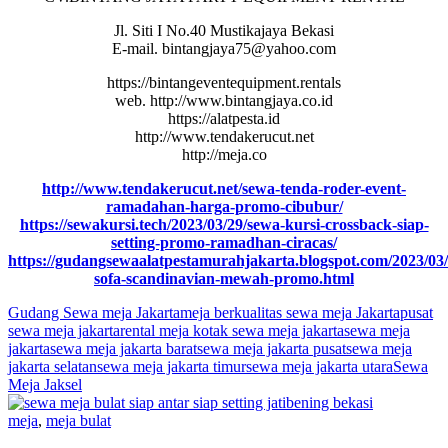
Jl. Siti I No.40 Mustikajaya Bekasi
E-mail. bintangjaya75@yahoo.com
https://bintangeventequipment.rentals
web. http://www.bintangjaya.co.id
https://alatpesta.id
http://www.tendakerucut.net
http://meja.co
http://www.tendakerucut.net/sewa-tenda-roder-event-
ramadahan-harga-promo-cibubur/
https://sewakursi.tech/2023/03/29/sewa-kursi-crossback-siap-
setting-promo-ramadhan-ciracas/
https://gudangsewaalatpestamurahjakarta.blogspot.com/2023/03
sofa-scandinavian-mewah-promo.html
Gudang Sewa meja Jakarta
meja berkualitas sewa meja Jakarta
pusat
sewa meja jakarta
rental meja kotak sewa meja jakarta
sewa meja
jakarta
sewa meja jakarta barat
sewa meja jakarta pusat
sewa meja
jakarta selatan
sewa meja jakarta timur
sewa meja jakarta utara
Sewa
Meja Jaksel
meja
,
meja bulat