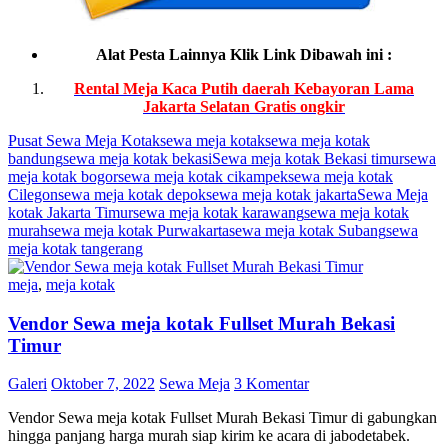
Alat Pesta Lainnya Klik Link Dibawah ini :
Rental Meja Kaca Putih daerah Kebayoran Lama
Jakarta Selatan Gratis ongkir
Pusat Sewa Meja Kotak
sewa meja kotak
sewa meja kotak
bandung
sewa meja kotak bekasi
Sewa meja kotak Bekasi timur
sewa
meja kotak bogor
sewa meja kotak cikampek
sewa meja kotak
Cilegon
sewa meja kotak depok
sewa meja kotak jakarta
Sewa Meja
kotak Jakarta Timur
sewa meja kotak karawang
sewa meja kotak
murah
sewa meja kotak Purwakarta
sewa meja kotak Subang
sewa
meja kotak tangerang
meja
,
meja kotak
Vendor Sewa meja kotak Fullset Murah Bekasi
Timur
Galeri
Oktober 7, 2022
Sewa Meja
3 Komentar
Vendor Sewa meja kotak Fullset Murah Bekasi Timur di gabungkan
hingga panjang harga murah siap kirim ke acara di jabodetabek.