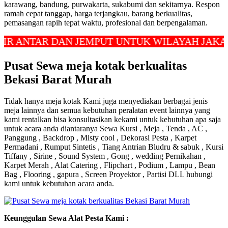
karawang, bandung, purwakarta, sukabumi dan sekitarnya. Respon
ramah cepat tanggap, harga terjangkau, barang berkualitas,
pemasangan rapih tepat waktu, profesional dan berpengalaman.
TAR DAN JEMPUT UNTUK WILAYAH JAKARTA, D
Pusat Sewa meja kotak berkualitas
Bekasi Barat Murah
Tidak hanya meja kotak Kami juga menyediakan berbagai jenis
meja lainnya dan semua kebutuhan peralatan event lainnya yang
kami rentalkan bisa konsultasikan kekami untuk kebutuhan apa saja
untuk acara anda diantaranya Sewa Kursi , Meja , Tenda , AC ,
Panggung , Backdrop , Misty cool , Dekorasi Pesta , Karpet
Permadani , Rumput Sintetis , Tiang Antrian Bludru & sabuk , Kursi
Tiffany , Sirine , Sound System , Gong , wedding Pernikahan ,
Karpet Merah , Alat Catering , Flipchart , Podium , Lampu , Bean
Bag , Flooring , gapura , Screen Proyektor , Partisi DLL hubungi
kami untuk kebutuhan acara anda.
Keunggulan Sewa Alat Pesta Kami :