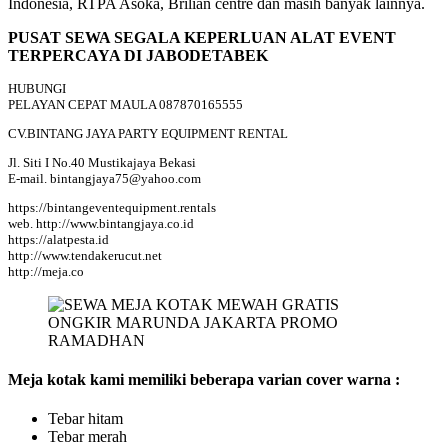
Indonesia, RTPA Asoka, Brilian centre dan masih banyak lainnya.
PUSAT SEWA SEGALA KEPERLUAN ALAT EVENT
TERPERCAYA DI JABODETABEK
HUBUNGI
PELAYAN CEPAT MAULA 087870165555
CV.BINTANG JAYA PARTY EQUIPMENT RENTAL
Jl. Siti I No.40 Mustikajaya Bekasi
E-mail. bintangjaya75@yahoo.com
https://bintangeventequipment.rentals
web. http://www.bintangjaya.co.id
https://alatpesta.id
http://www.tendakerucut.net
http://meja.co
Meja kotak kami memiliki beberapa varian cover warna :
Tebar hitam
Tebar merah