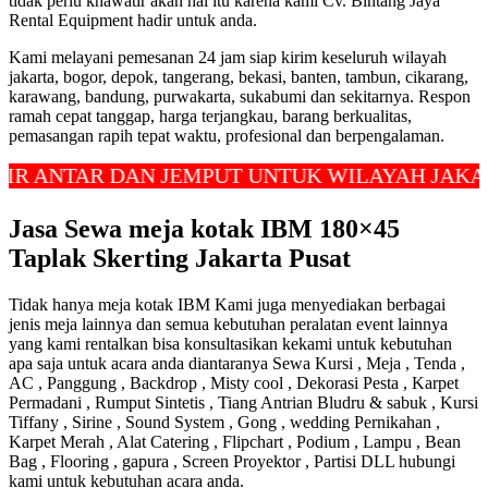
tidak perlu khawatir akan hal itu karena kami Cv. Bintang Jaya
Rental Equipment hadir untuk anda.
Kami melayani pemesanan 24 jam siap kirim keseluruh wilayah
jakarta, bogor, depok, tangerang, bekasi, banten, tambun, cikarang,
karawang, bandung, purwakarta, sukabumi dan sekitarnya. Respon
ramah cepat tanggap, harga terjangkau, barang berkualitas,
pemasangan rapih tepat waktu, profesional dan berpengalaman.
TAR DAN JEMPUT UNTUK WILAYAH JAKARTA, D
Jasa Sewa meja kotak IBM 180×45
Taplak Skerting Jakarta Pusat
Tidak hanya meja kotak IBM Kami juga menyediakan berbagai
jenis meja lainnya dan semua kebutuhan peralatan event lainnya
yang kami rentalkan bisa konsultasikan kekami untuk kebutuhan
apa saja untuk acara anda diantaranya Sewa Kursi , Meja , Tenda ,
AC , Panggung , Backdrop , Misty cool , Dekorasi Pesta , Karpet
Permadani , Rumput Sintetis , Tiang Antrian Bludru & sabuk , Kursi
Tiffany , Sirine , Sound System , Gong , wedding Pernikahan ,
Karpet Merah , Alat Catering , Flipchart , Podium , Lampu , Bean
Bag , Flooring , gapura , Screen Proyektor , Partisi DLL hubungi
kami untuk kebutuhan acara anda.