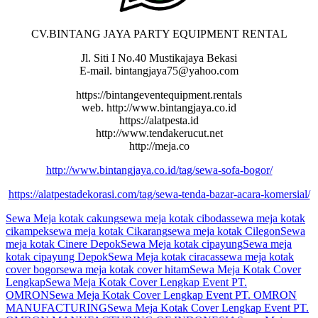
CV.BINTANG JAYA PARTY EQUIPMENT RENTAL
Jl. Siti I No.40 Mustikajaya Bekasi
E-mail. bintangjaya75@yahoo.com
https://bintangeventequipment.rentals
web. http://www.bintangjaya.co.id
https://alatpesta.id
http://www.tendakerucut.net
http://meja.co
http://www.bintangjaya.co.id/tag/sewa-sofa-bogor/
https://alatpestadekorasi.com/tag/sewa-tenda-bazar-acara-komersial/
Sewa Meja kotak cakung
sewa meja kotak cibodas
sewa meja kotak
cikampek
sewa meja kotak Cikarang
sewa meja kotak Cilegon
Sewa
meja kotak Cinere Depok
Sewa Meja kotak cipayung
Sewa meja
kotak cipayung Depok
Sewa Meja kotak ciracas
sewa meja kotak
cover bogor
sewa meja kotak cover hitam
Sewa Meja Kotak Cover
Lengkap
Sewa Meja Kotak Cover Lengkap Event PT.
OMRON
Sewa Meja Kotak Cover Lengkap Event PT. OMRON
MANUFACTURING
Sewa Meja Kotak Cover Lengkap Event PT.