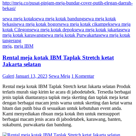
http://meja.co/pusat-pinjam-meja-bundar-cover-putih-elegan-daerah-
bekasi/
sewa meja kotak
sewa meja kotak bandung
sewa meja kotak
bekasi
sewa meja kotak bogor
sewa meja kotak cikampek
sewa meja
kotak Cilegon
sewa meja kotak depok
sewa meja kotak jakarta
sewa
meja kotak karawang
sewa meja kotak Purwakarta
sewa meja kotak
tangerang
meja
,
meja IBM
Rental meja kotak IBM Taplak Stretch ketat
Jakarta selatan
Galeri
Januari 13, 2023
Sewa Meja
1 Komentar
Rental meja kotak IBM Taplak Stretch ketat Jakarta selatan Produk
terlaris murah siap kirim ke acara di jabodetabek. Tersedia berbagai
jenis taplak diantaranya taplak meja skerting dan taplak meja ketat
dengan berbagai macam jenis warna untuk skerting dan ketat warna
hitam dan putih bisa di sesuaikan untuk kebutuhan event anda.
Kami menyediakan ribuan meja kotak ibm untuk mensupport
berbagai macam jenis acara di jabodetabek, karawang, banten,
sukabumi, purwakarta dan bandung.