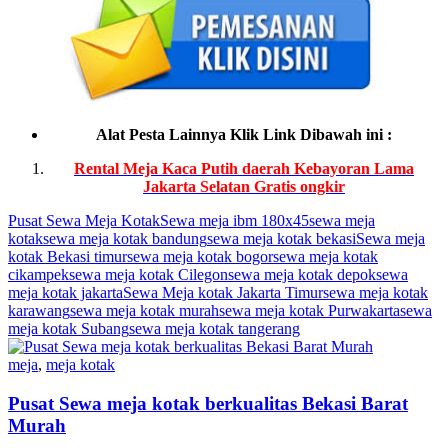
Alat Pesta Lainnya Klik Link Dibawah ini :
Rental Meja Kaca Putih daerah Kebayoran Lama
Jakarta Selatan Gratis ongkir
Pusat Sewa Meja Kotak
Sewa meja ibm 180x45
sewa meja
kotak
sewa meja kotak bandung
sewa meja kotak bekasi
Sewa meja
kotak Bekasi timur
sewa meja kotak bogor
sewa meja kotak
cikampek
sewa meja kotak Cilegon
sewa meja kotak depok
sewa
meja kotak jakarta
Sewa Meja kotak Jakarta Timur
sewa meja kotak
karawang
sewa meja kotak murah
sewa meja kotak Purwakarta
sewa
meja kotak Subang
sewa meja kotak tangerang
meja
,
meja kotak
Pusat Sewa meja kotak berkualitas Bekasi Barat
Murah