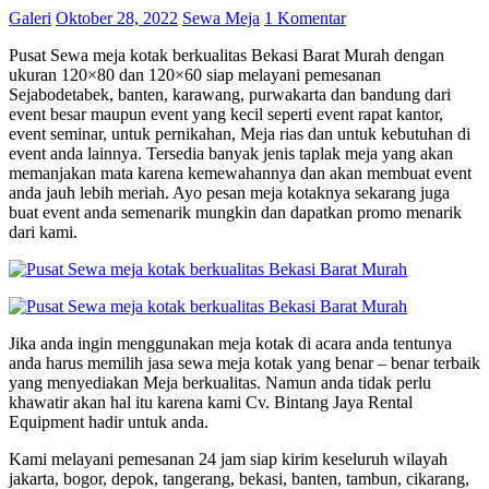
Galeri
Oktober 28, 2022
Sewa Meja
1 Komentar
Pusat Sewa meja kotak berkualitas Bekasi Barat Murah dengan
ukuran 120×80 dan 120×60 siap melayani pemesanan
Sejabodetabek, banten, karawang, purwakarta dan bandung dari
event besar maupun event yang kecil seperti event rapat kantor,
event seminar, untuk pernikahan, Meja rias dan untuk kebutuhan di
event anda lainnya. Tersedia banyak jenis taplak meja yang akan
memanjakan mata karena kemewahannya dan akan membuat event
anda jauh lebih meriah. Ayo pesan meja kotaknya sekarang juga
buat event anda semenarik mungkin dan dapatkan promo menarik
dari kami.
Jika anda ingin menggunakan meja kotak di acara anda tentunya
anda harus memilih jasa sewa meja kotak yang benar – benar terbaik
yang menyediakan Meja berkualitas. Namun anda tidak perlu
khawatir akan hal itu karena kami Cv. Bintang Jaya Rental
Equipment hadir untuk anda.
Kami melayani pemesanan 24 jam siap kirim keseluruh wilayah
jakarta, bogor, depok, tangerang, bekasi, banten, tambun, cikarang,