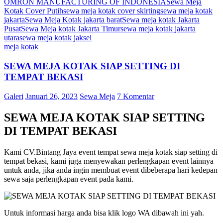
OMRON MANUFACTURING OF INDONESIA
Sewa Meja
Kotak Cover Putih
sewa meja kotak cover skirting
sewa meja kotak
jakarta
Sewa Meja Kotak jakarta barat
Sewa meja kotak Jakarta
Pusat
Sewa Meja kotak Jakarta Timur
sewa meja kotak jakarta
utara
sewa meja kotak jaksel
meja kotak
SEWA MEJA KOTAK SIAP SETTING DI
TEMPAT BEKASI
Galeri
Januari 26, 2023
Sewa Meja
7 Komentar
SEWA MEJA KOTAK SIAP SETTING
DI TEMPAT BEKASI
Kami CV.Bintang Jaya event tempat sewa meja kotak siap setting di
tempat bekasi, kami juga menyewakan perlengkapan event lainnya
untuk anda, jika anda ingin membuat event dibeberapa hari kedepan
sewa saja perlengkapan event pada kami.
Untuk informasi harga anda bisa klik logo WA dibawah ini yah.