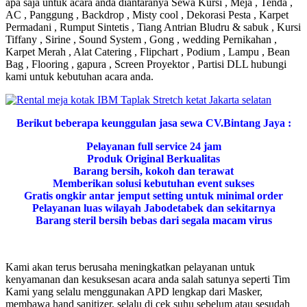
apa saja untuk acara anda diantaranya Sewa Kursi , Meja , Tenda ,
AC , Panggung , Backdrop , Misty cool , Dekorasi Pesta , Karpet
Permadani , Rumput Sintetis , Tiang Antrian Bludru & sabuk , Kursi
Tiffany , Sirine , Sound System , Gong , wedding Pernikahan ,
Karpet Merah , Alat Catering , Flipchart , Podium , Lampu , Bean
Bag , Flooring , gapura , Screen Proyektor , Partisi DLL hubungi
kami untuk kebutuhan acara anda.
Berikut beberapa keunggulan jasa sewa CV.Bintang Jaya :
Pelayanan full service 24 jam
Produk Original Berkualitas
Barang bersih, kokoh dan terawat
Memberikan solusi kebutuhan event sukses
Gratis ongkir antar jemput setting untuk minimal order
Pelayanan luas wilayah Jabodetabek dan sekitarnya
Barang steril bersih bebas dari segala macam virus
Kami akan terus berusaha meningkatkan pelayanan untuk
kenyamanan dan kesuksesan acara anda salah satunya seperti Tim
Kami yang selalu menggunakan APD lengkap dari Masker,
membawa hand sanitizer, selalu di cek suhu sebelum atau sesudah