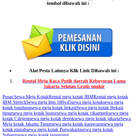
tombol dibawah ini :
Alat Pesta Lainnya Klik Link Dibawah ini :
Rental Meja Kaca Putih daerah Kebayoran Lama
Jakarta Selatan Gratis ongkir
Pusat Sewa Meja Kotak
Rental meja kotak IBM
Rental meja kotak
IBM Stretch
Sewa meja ibm 180x45
sewa meja kotak
sewa meja
kotak bandung
sewa meja kotak bekasi
Sewa meja kotak Bekasi
timur
sewa meja kotak bogor
sewa meja kotak cikampek
sewa meja
kotak Cilegon
sewa meja kotak depok
sewa meja kotak jakarta
Sewa
Meja kotak Jakarta Timur
sewa meja kotak karawang
sewa meja
kotak murah
sewa meja kotak Purwakarta
sewa meja kotak
Subang
sewa meja kotak tangerang