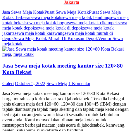
Jakarta
Jasa Sewa Meja Kotak
Pusat Sewa Meja Kotak
Pusat Sewa Meja
Kotak Terbesar
sewa meja kotak
sewa meja kotak bandung
sewa meja
kotak bekasi
sewa meja kotak bogor
sewa meja kotak cikampek
sewa
meja kotak depok
sewa meja kotak di depok
sewa meja kotak
jakarta
sewa meja kotak karawang
sewa meja kotak murah di
depok
Sewa Meja Kotak Murah Di Kukusan Depok
Vendor Sewa
meja kotak
meja
,
meja kotak
Jasa Sewa meja kotak meeting kantor size 120×80
Kota Bekasi
Galeri
Oktober 5, 2022
Sewa Meja
1 Komentar
Jasa Sewa meja kotak meeting kantor size 120×80 Kota Bekasi
harga murah siap kirim ke acara di jabodetabek. Tersedia berbagai
jenis ukuran meja dari 120×60, 120×80 dan 180×45 (IBM) dengan
taplak diantaranya taplak meja skerting dan taplak meja ketat dengan
berbagai macam jenis warna bisa di sesuaikan untuk kebutuhan
event anda. Kami menyediakan ribuan meja kotak untuk
mensupport berbagai macam jenis acara di jabodetabek, karawang,
banten, sukabumi, purwakarta dan bandung.