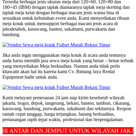
Tersedia berbagai jenis ukuran meja dari 120×60, 120×80 dan
180×45 (IBM) dengan taplak diantaranya taplak meja skerting dan
taplak meja ketat dengan berbagai macam jenis warna bisa di
sesuaikan untuk kebutuhan event anda. Kami menyediakan ribuan
meja kotak untuk mensupport berbagai macam jenis acara di
jabodetabek, karawang, banten, sukabumi, purwakarta dan
bandung.
Jika anda ingin menggunakan meja kotak di acara anda tentunya
anda harus memilih jasa sewa meja kotak yang benar – benar terbaik
yang menyediakan Meja berkualitas. Namun anda tidak perlu
khawatir akan hal itu karena kami Cv. Bintang Jaya Rental
Equipment hadir untuk anda.
Kami melayani pemesanan 24 jam siap kirim keseluruh wilayah
jakarta, bogor, depok, tangerang, bekasi, banten, tambun, cikarang,
karawang, bandung, purwakarta, sukabumi dan sekitarnya. Respon
ramah cepat tanggap, harga terjangkau, barang berkualitas,
pemasangan rapih tepat waktu, profesional dan berpengalaman.
TAR DAN JEMPUT UNTUK WILAYAH JAKARTA, D