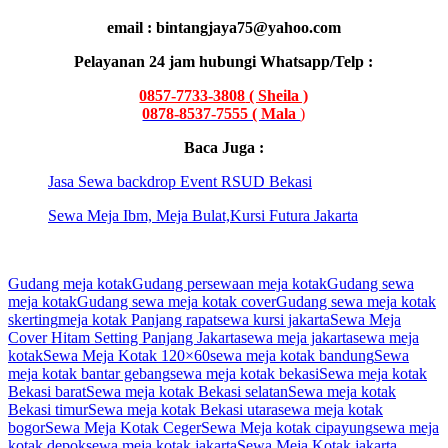
email : bintangjaya75@yahoo.com
Pelayanan 24 jam hubungi Whatsapp/Telp :
0857-7733-3808
( Sheila )
0878-8537-7555 ( Mala
)
Baca Juga :
Jasa Sewa backdrop Event RSUD Bekasi
Sewa Meja Ibm, Meja Bulat,Kursi Futura Jakarta
Gudang meja kotak
Gudang persewaan meja kotak
Gudang sewa
meja kotak
Gudang sewa meja kotak cover
Gudang sewa meja kotak
skerting
meja kotak Panjang rapat
sewa kursi jakarta
Sewa Meja
Cover Hitam Setting Panjang Jakarta
sewa meja jakarta
sewa meja
kotak
Sewa Meja Kotak 120×60
sewa meja kotak bandung
Sewa
meja kotak bantar gebang
sewa meja kotak bekasi
Sewa meja kotak
Bekasi barat
Sewa meja kotak Bekasi selatan
Sewa meja kotak
Bekasi timur
Sewa meja kotak Bekasi utara
sewa meja kotak
bogor
Sewa Meja Kotak Ceger
Sewa Meja kotak cipayung
sewa meja
kotak depok
sewa meja kotak jakarta
Sewa Meja Kotak jakarta