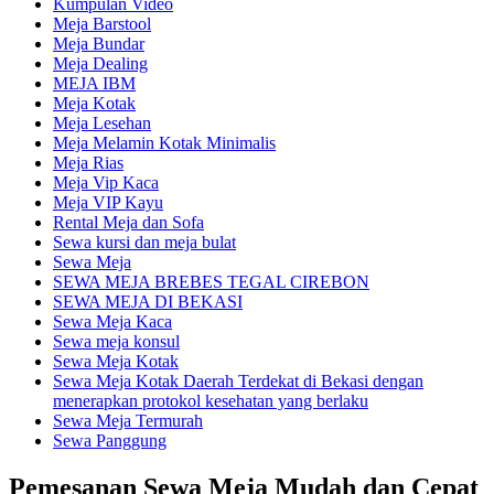
Kumpulan Video
Meja Barstool
Meja Bundar
Meja Dealing
MEJA IBM
Meja Kotak
Meja Lesehan
Meja Melamin Kotak Minimalis
Meja Rias
Meja Vip Kaca
Meja VIP Kayu
Rental Meja dan Sofa
Sewa kursi dan meja bulat
Sewa Meja
SEWA MEJA BREBES TEGAL CIREBON
SEWA MEJA DI BEKASI
Sewa Meja Kaca
Sewa meja konsul
Sewa Meja Kotak
Sewa Meja Kotak Daerah Terdekat di Bekasi dengan
menerapkan protokol kesehatan yang berlaku
Sewa Meja Termurah
Sewa Panggung
Pemesanan Sewa Meja Mudah dan Cepat