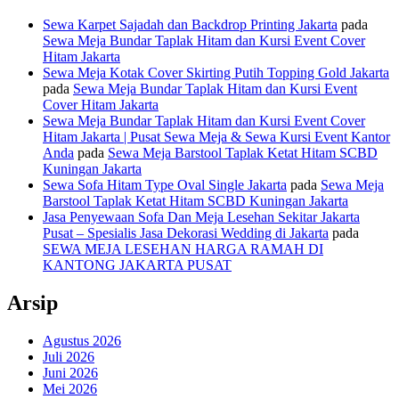
Sewa Karpet Sajadah dan Backdrop Printing Jakarta
pada
Sewa Meja Bundar Taplak Hitam dan Kursi Event Cover
Hitam Jakarta
Sewa Meja Kotak Cover Skirting Putih Topping Gold Jakarta
pada
Sewa Meja Bundar Taplak Hitam dan Kursi Event
Cover Hitam Jakarta
Sewa Meja Bundar Taplak Hitam dan Kursi Event Cover
Hitam Jakarta | Pusat Sewa Meja & Sewa Kursi Event Kantor
Anda
pada
Sewa Meja Barstool Taplak Ketat Hitam SCBD
Kuningan Jakarta
Sewa Sofa Hitam Type Oval Single Jakarta
pada
Sewa Meja
Barstool Taplak Ketat Hitam SCBD Kuningan Jakarta
Jasa Penyewaan Sofa Dan Meja Lesehan Sekitar Jakarta
Pusat – Spesialis Jasa Dekorasi Wedding di Jakarta
pada
SEWA MEJA LESEHAN HARGA RAMAH DI
KANTONG JAKARTA PUSAT
Arsip
Agustus 2026
Juli 2026
Juni 2026
Mei 2026