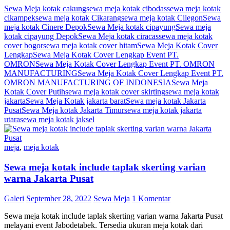
Sewa Meja kotak cakung
sewa meja kotak cibodas
sewa meja kotak
cikampek
sewa meja kotak Cikarang
sewa meja kotak Cilegon
Sewa
meja kotak Cinere Depok
Sewa Meja kotak cipayung
Sewa meja
kotak cipayung Depok
Sewa Meja kotak ciracas
sewa meja kotak
cover bogor
sewa meja kotak cover hitam
Sewa Meja Kotak Cover
Lengkap
Sewa Meja Kotak Cover Lengkap Event PT.
OMRON
Sewa Meja Kotak Cover Lengkap Event PT. OMRON
MANUFACTURING
Sewa Meja Kotak Cover Lengkap Event PT.
OMRON MANUFACTURING OF INDONESIA
Sewa Meja
Kotak Cover Putih
sewa meja kotak cover skirting
sewa meja kotak
jakarta
Sewa Meja Kotak jakarta barat
Sewa meja kotak Jakarta
Pusat
Sewa Meja kotak Jakarta Timur
sewa meja kotak jakarta
utara
sewa meja kotak jaksel
meja
,
meja kotak
Sewa meja kotak include taplak skerting varian
warna Jakarta Pusat
Galeri
September 28, 2022
Sewa Meja
1 Komentar
Sewa meja kotak include taplak skerting varian warna Jakarta Pusat
melayani event Jabodetabek. Tersedia ukuran meja kotak dari