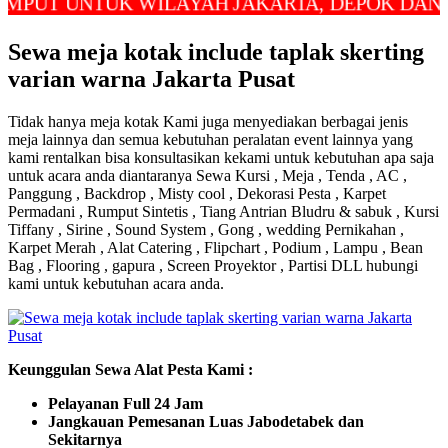
 UNTUK WILAYAH JAKARTA, DEPOK DAN BEKAS
Sewa meja kotak include taplak skerting
varian warna Jakarta Pusat
Tidak hanya meja kotak Kami juga menyediakan berbagai jenis
meja lainnya dan semua kebutuhan peralatan event lainnya yang
kami rentalkan bisa konsultasikan kekami untuk kebutuhan apa saja
untuk acara anda diantaranya Sewa Kursi , Meja , Tenda , AC ,
Panggung , Backdrop , Misty cool , Dekorasi Pesta , Karpet
Permadani , Rumput Sintetis , Tiang Antrian Bludru & sabuk , Kursi
Tiffany , Sirine , Sound System , Gong , wedding Pernikahan ,
Karpet Merah , Alat Catering , Flipchart , Podium , Lampu , Bean
Bag , Flooring , gapura , Screen Proyektor , Partisi DLL hubungi
kami untuk kebutuhan acara anda.
Keunggulan Sewa Alat Pesta Kami :
Pelayanan Full 24 Jam
Jangkauan Pemesanan Luas Jabodetabek dan
Sekitarnya