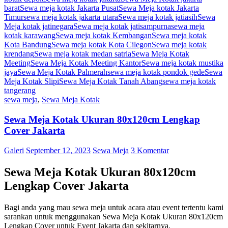
barat
Sewa meja kotak Jakarta Pusat
Sewa Meja kotak Jakarta
Timur
sewa meja kotak jakarta utara
Sewa meja kotak jatiasih
Sewa
Meja kotak jatinegara
Sewa meja kotak jatisampurna
sewa meja
kotak karawang
Sewa meja kotak Kembangan
Sewa meja kotak
Kota Bandung
Sewa meja kotak Kota Cilegon
Sewa meja kotak
krendang
Sewa meja kotak medan satria
Sewa Meja Kotak
Meeting
Sewa Meja Kotak Meeting Kantor
Sewa meja kotak mustika
jaya
Sewa Meja Kotak Palmerah
sewa meja kotak pondok gede
Sewa
Meja Kotak Slipi
Sewa Meja Kotak Tanah Abang
sewa meja kotak
tangerang
sewa meja
,
Sewa Meja Kotak
Sewa Meja Kotak Ukuran 80x120cm Lengkap
Cover Jakarta
Galeri
September 12, 2023
Sewa Meja
3 Komentar
Sewa Meja Kotak Ukuran 80x120cm
Lengkap Cover Jakarta
Bagi anda yang mau sewa meja untuk acara atau event tertentu kami
sarankan untuk menggunakan Sewa Meja Kotak Ukuran 80x120cm
Lengkap Cover untuk Event Jakarta dan sekitarnya.