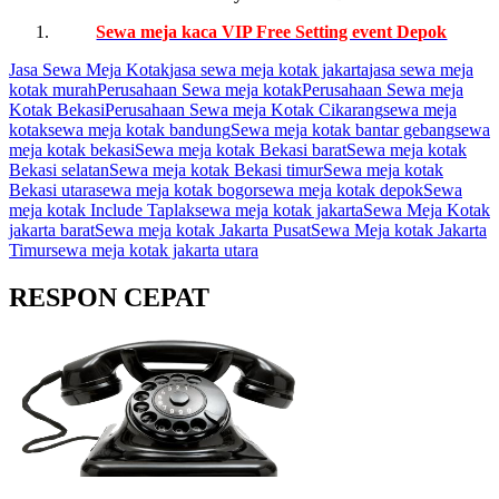
Sewa meja kaca VIP Free Setting event Depok
Jasa Sewa Meja Kotak
jasa sewa meja kotak jakarta
jasa sewa meja
kotak murah
Perusahaan Sewa meja kotak
Perusahaan Sewa meja
Kotak Bekasi
Perusahaan Sewa meja Kotak Cikarang
sewa meja
kotak
sewa meja kotak bandung
Sewa meja kotak bantar gebang
sewa
meja kotak bekasi
Sewa meja kotak Bekasi barat
Sewa meja kotak
Bekasi selatan
Sewa meja kotak Bekasi timur
Sewa meja kotak
Bekasi utara
sewa meja kotak bogor
sewa meja kotak depok
Sewa
meja kotak Include Taplak
sewa meja kotak jakarta
Sewa Meja Kotak
jakarta barat
Sewa meja kotak Jakarta Pusat
Sewa Meja kotak Jakarta
Timur
sewa meja kotak jakarta utara
RESPON CEPAT