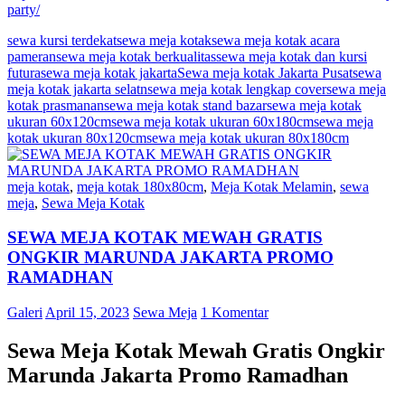
party/
sewa kursi terdekat
sewa meja kotak
sewa meja kotak acara
pameran
sewa meja kotak berkualitas
sewa meja kotak dan kursi
futura
sewa meja kotak jakarta
Sewa meja kotak Jakarta Pusat
sewa
meja kotak jakarta selatn
sewa meja kotak lengkap cover
sewa meja
kotak prasmanan
sewa meja kotak stand bazar
sewa meja kotak
ukuran 60x120cm
sewa meja kotak ukuran 60x180cm
sewa meja
kotak ukuran 80x120cm
sewa meja kotak ukuran 80x180cm
meja kotak
,
meja kotak 180x80cm
,
Meja Kotak Melamin
,
sewa
meja
,
Sewa Meja Kotak
SEWA MEJA KOTAK MEWAH GRATIS
ONGKIR MARUNDA JAKARTA PROMO
RAMADHAN
Galeri
April 15, 2023
Sewa Meja
1 Komentar
Sewa Meja Kotak Mewah Gratis Ongkir
Marunda Jakarta Promo Ramadhan