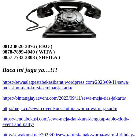
0812-8620-3076 ( EKO )
0878-7899-4040 ( WITA )
0857-7733-3808 ( SHEILA )
Baca ini juga ya…!!!
https://sewaalatpestabekasibarat.wordpress.com/2023/09/11/sewa-
meja-ibm-dan-kursi-seminar-jakarta/
https://bintangjayaevent.com/2023/09/11/sewa-meja-rias-jakarta/
http://meja.co/sewa-cover-kursi-futura-warna-warni-jakarta/
https://tendabekasi.com/sewa-meja-dan-kursi-lengkap-table-cloth-
event-and-party/
http://sewakursi.net/2023/09/sewa-kursi-anak-warna-warni-brithday-