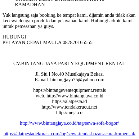
Yuk langsung saja booking ke tempat kami, dijamin anda tidak akan
kecewa dengan produk dan pelayanan kami. Hubungi admin kami
untuk pemesanan ya guys.
HUBUNGI
PELAYAN CEPAT MAULA 087870165555
CV.BINTANG JAYA PARTY EQUIPMENT RENTAL
Jl. Siti I No.40 Mustikajaya Bekasi
E-mail. bintangjaya75@yahoo.com
https://bintangeventequipment.rentals
web. http://www.bintangjaya.co.id
https://alatpesta.id
http://www.tendakerucut.net
http://meja.co
http://www.bintangjaya.co.id/tag/sewa-sofa-bogor/
https://alatpestadekorasi.com/tag/sewa-tenda-bazar-acara-komersial/