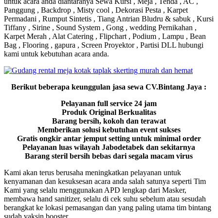
untuk acara anda diantaranya Sewa Kursi , Meja , Tenda , AC ,
Panggung , Backdrop , Misty cool , Dekorasi Pesta , Karpet
Permadani , Rumput Sintetis , Tiang Antrian Bludru & sabuk , Kursi
Tiffany , Sirine , Sound System , Gong , wedding Pernikahan ,
Karpet Merah , Alat Catering , Flipchart , Podium , Lampu , Bean
Bag , Flooring , gapura , Screen Proyektor , Partisi DLL hubungi
kami untuk kebutuhan acara anda.
Berikut beberapa keunggulan jasa sewa CV.Bintang Jaya :
Pelayanan full service 24 jam
Produk Original Berkualitas
Barang bersih, kokoh dan terawat
Memberikan solusi kebutuhan event sukses
Gratis ongkir antar jemput setting untuk minimal order
Pelayanan luas wilayah Jabodetabek dan sekitarnya
Barang steril bersih bebas dari segala macam virus
Kami akan terus berusaha meningkatkan pelayanan untuk
kenyamanan dan kesuksesan acara anda salah satunya seperti Tim
Kami yang selalu menggunakan APD lengkap dari Masker,
membawa hand sanitizer, selalu di cek suhu sebelum atau sesudah
berangkat ke lokasi pemasangan dan yang paling utama tim bintang
sudah vaksin booster.