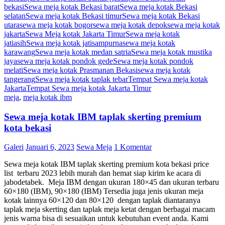
bekasi
Sewa meja kotak Bekasi barat
Sewa meja kotak Bekasi
selatan
Sewa meja kotak Bekasi timur
Sewa meja kotak Bekasi
utara
sewa meja kotak bogor
sewa meja kotak depok
sewa meja kotak
jakarta
Sewa Meja kotak Jakarta Timur
Sewa meja kotak
jatiasih
Sewa meja kotak jatisampurna
sewa meja kotak
karawang
Sewa meja kotak medan satria
Sewa meja kotak mustika
jaya
sewa meja kotak pondok gede
Sewa meja kotak pondok
melati
Sewa meja kotak Prasmanan Bekasi
sewa meja kotak
tangerang
Sewa meja kotak taplak tebar
Tempat Sewa meja kotak
Jakarta
Tempat Sewa meja kotak Jakarta Timur
meja
,
meja kotak ibm
Sewa meja kotak IBM taplak skerting premium
kota bekasi
Galeri
Januari 6, 2023
Sewa Meja
1 Komentar
Sewa meja kotak IBM taplak skerting premium kota bekasi price
list terbaru 2023 lebih murah dan hemat siap kirim ke acara di
jabodetabek. Meja IBM dengan ukuran 180×45 dan ukuran terbaru
60×180 (IBM), 90×180 (IBM) Tersedia juga jenis ukuran meja
kotak lainnya 60×120 dan 80×120 dengan taplak diantaranya
taplak meja skerting dan taplak meja ketat dengan berbagai macam
jenis warna bisa di sesuaikan untuk kebutuhan event anda. Kami