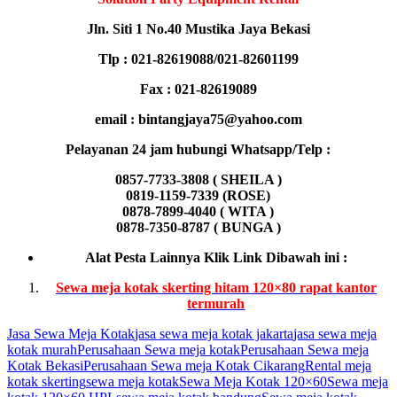
Jln. Siti 1 No.40 Mustika Jaya Bekasi
Tlp : 021-82619088/021-82601199
Fax : 021-82619089
email : bintangjaya75@yahoo.com
Pelayanan 24 jam hubungi Whatsapp/Telp :
0857-7733-3808 ( SHEILA )
0819-1159-7339 (ROSE)
0878-7899-4040 ( WITA )
0878-7350-8787 ( BUNGA )
Alat Pesta Lainnya Klik Link Dibawah ini :
Sewa meja kotak skerting hitam 120×80 rapat kantor
termurah
Jasa Sewa Meja Kotak
jasa sewa meja kotak jakarta
jasa sewa meja
kotak murah
Perusahaan Sewa meja kotak
Perusahaan Sewa meja
Kotak Bekasi
Perusahaan Sewa meja Kotak Cikarang
Rental meja
kotak skerting
sewa meja kotak
Sewa Meja Kotak 120×60
Sewa meja