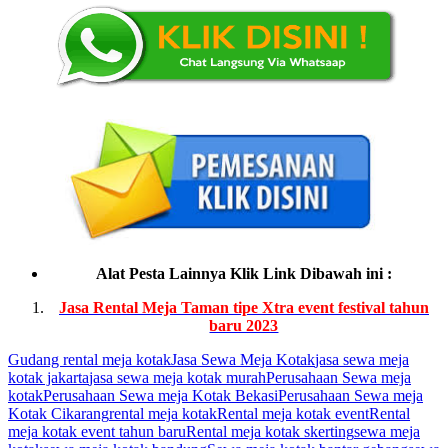
Alat Pesta Lainnya Klik Link Dibawah ini :
Jasa Rental Meja Taman tipe Xtra event festival tahun
baru 2023
Gudang rental meja kotak
Jasa Sewa Meja Kotak
jasa sewa meja
kotak jakarta
jasa sewa meja kotak murah
Perusahaan Sewa meja
kotak
Perusahaan Sewa meja Kotak Bekasi
Perusahaan Sewa meja
Kotak Cikarang
rental meja kotak
Rental meja kotak event
Rental
meja kotak event tahun baru
Rental meja kotak skerting
sewa meja