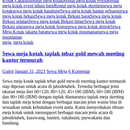
Kotak Cikarang
rental meja kotak
Rental meja kotak event
Rental
meja kotak event tahun baru
Rental meja kotak skerting
sewa meja
kotak
sewa meja kotak bandung
Sewa meja kotak bantar gebang
sewa
meja kotak bekasi
Sewa meja kotak Bekasi barat
Sewa meja kotak
Bekasi selatan
Sewa meja kotak Bekasi timur
Sewa meja kotak
Bekasi utara
sewa meja kotak bogor
sewa meja kotak depok
Sewa
Meja Kotak jakarta barat
sewa meja kotak prasmanan
sewa meja
prasmanan
meja
,
meja kotak
Sewa meja kotak taplak tebar gold mewah meeting
kantor termurah
Galeri
Januari 31, 2023
Sewa Meja
6 Komentar
Sewa meja kotak taplak tebar gold mewah meeting kantor termurah
siap dipesan untuk acara di jabodetabek. Tersedia berbagai jenis
ukuran meja dari 60×120, 80×120, 45×180 (IBM), 60×180 (IBM)
dan 90×180 (IBM) dengan taplak diantaranya taplak meja skerting
dan taplak meja ketat dengan berbagai macam jenis warna bisa di
sesuaikan untuk kebutuhan event anda. Kami menyediakan ribuan
meja kotak untuk mensupport berbagai macam jenis acara di
jabodetabek, karawang, banten, sukabumi, purwakarta dan
bandung.