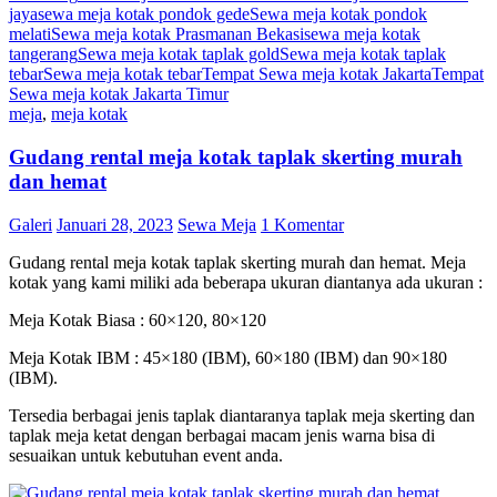
jaya
sewa meja kotak pondok gede
Sewa meja kotak pondok
melati
Sewa meja kotak Prasmanan Bekasi
sewa meja kotak
tangerang
Sewa meja kotak taplak gold
Sewa meja kotak taplak
tebar
Sewa meja kotak tebar
Tempat Sewa meja kotak Jakarta
Tempat
Sewa meja kotak Jakarta Timur
meja
,
meja kotak
Gudang rental meja kotak taplak skerting murah
dan hemat
Galeri
Januari 28, 2023
Sewa Meja
1 Komentar
Gudang rental meja kotak taplak skerting murah dan hemat. Meja
kotak yang kami miliki ada beberapa ukuran diantanya ada ukuran :
Meja Kotak Biasa : 60×120, 80×120
Meja Kotak IBM : 45×180 (IBM), 60×180 (IBM) dan 90×180
(IBM).
Tersedia berbagai jenis taplak diantaranya taplak meja skerting dan
taplak meja ketat dengan berbagai macam jenis warna bisa di
sesuaikan untuk kebutuhan event anda.