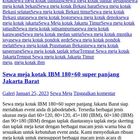
kotak
sewa meja kotak bandung
Sewa meja kotak bantar gebang
sewa
meja kotak bekasi
Sewa meja kotak Bekasi barat
Sewa meja kotak
Bekasi selatan
Sewa meja kotak Bekasi timur
Sewa meja kotak
Bekasi utara
sewa meja kotak bogor
sewa meja kotak depok
sewa
meja kotak jakarta
Sewa Meja kotak Jakarta Timur
Sewa meja kotak
jatiasih
Sewa meja kotak jatisampurna
sewa meja kotak
karawang
Sewa meja kotak medan satria
Sewa meja kotak mustika
jaya
sewa meja kotak pondok gede
Sewa meja kotak pondok
melati
Sewa meja kotak Prasmanan Bekasi
sewa meja kotak
tangerang
Sewa meja kotak taplak tebar
Tempat Sewa meja kotak
Jakarta
Tempat Sewa meja kotak Jakarta Timur
meja
,
meja kotak ibm
Sewa meja kotak IBM 180×60 super panjang
Jakarta Barat
Galeri
Januari 25, 2023
Sewa Meja
Tinggalkan komentar
Sewa meja kotak IBM 180×60 super panjang Jakarta Barat siap
meriahkan event anda di jabodetabek. Tersedia berbagai jenis
ukuran meja dari 60×120, 80×120, 45×180 (IBM), 60×180 (IBM)
dan 90×180 (IBM) dengan taplak diantaranya taplak meja skerting
dan taplak meja ketat dengan berbagai macam jenis warna bisa di
sesuaikan untuk kebutuhan event anda. Kami menyediakan ribuan
meja kotak untuk mensupport berbagai macam jenis acara di