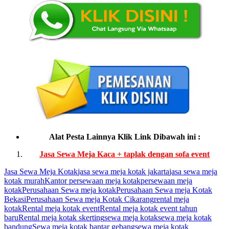
Alat Pesta Lainnya Klik Link Dibawah ini :
Jasa Sewa Meja Kaca + taplak dengan sofa event
Jasa Sewa Meja Kotak
jasa sewa meja kotak jakarta
jasa sewa meja
kotak murah
Kantor persewaan meja kotak
persewaan meja
kotak
Perusahaan Sewa meja kotak
Perusahaan Sewa meja Kotak
Bekasi
Perusahaan Sewa meja Kotak Cikarang
rental meja
kotak
Rental meja kotak event
Rental meja kotak event tahun
baru
Rental meja kotak skerting
sewa meja kotak
sewa meja kotak
bandung
Sewa meja kotak bantar gebang
sewa meja kotak