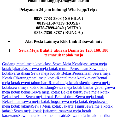
email : bintangjaya75@yahoo.com
Pelayanan 24 jam hubungi Whatsapp/Telp :
0857-7733-3808 ( SHEILA )
0819-1159-7339 (ROSE)
0878-7899-4040 ( WITA )
0878-7350-8787 ( BUNGA )
Alat Pesta Lainnya Klik Link Dibawah ini :
Sewa Meja Bulat 3 ukuran Diameter 120, 160, 180
termasuk taplak meja
Gudang rental meja kotak
Jasa Sewa Meja Kotak
jasa sewa meja
kotak jakarta
jasa sewa meja kotak murah
Perusahaan Sewa meja
kotak
Perusahaan Sewa meja Kotak Bekasi
Perusahaan Sewa meja
Kotak Cikarang
rental meja kotak
Rental meja kotak event
Rental
meja kotak event tahun baru
Rental meja kotak skerting
sewa meja
kotak
sewa meja kotak bandung
Sewa meja kotak bantar gebang
sewa
meja kotak bekasi
Sewa meja kotak Bekasi barat
Sewa meja kotak
Bekasi selatan
Sewa meja kotak Bekasi timur
Sewa meja kotak
Bekasi utara
sewa meja kotak bogor
sewa meja kotak depok
sewa
meja kotak jakarta
Sewa Meja kotak Jakarta Timur
Sewa meja kotak
jatiasih
Sewa meja kotak jatisampurna
sewa meja kotak
karawang
Sewa meja kotak medan satria
Sewa meja kotak mustika