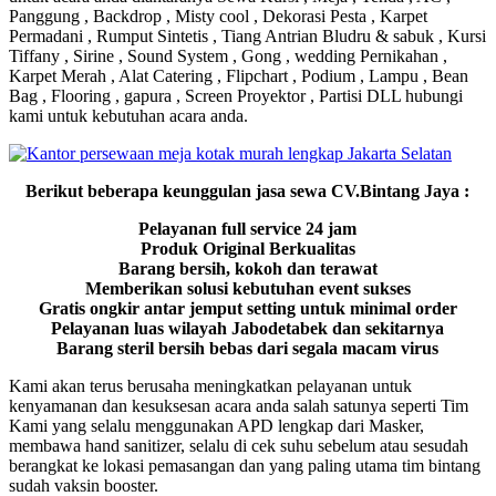
Panggung , Backdrop , Misty cool , Dekorasi Pesta , Karpet
Permadani , Rumput Sintetis , Tiang Antrian Bludru & sabuk , Kursi
Tiffany , Sirine , Sound System , Gong , wedding Pernikahan ,
Karpet Merah , Alat Catering , Flipchart , Podium , Lampu , Bean
Bag , Flooring , gapura , Screen Proyektor , Partisi DLL hubungi
kami untuk kebutuhan acara anda.
Berikut beberapa keunggulan jasa sewa CV.Bintang Jaya :
Pelayanan full service 24 jam
Produk Original Berkualitas
Barang bersih, kokoh dan terawat
Memberikan solusi kebutuhan event sukses
Gratis ongkir antar jemput setting untuk minimal order
Pelayanan luas wilayah Jabodetabek dan sekitarnya
Barang steril bersih bebas dari segala macam virus
Kami akan terus berusaha meningkatkan pelayanan untuk
kenyamanan dan kesuksesan acara anda salah satunya seperti Tim
Kami yang selalu menggunakan APD lengkap dari Masker,
membawa hand sanitizer, selalu di cek suhu sebelum atau sesudah
berangkat ke lokasi pemasangan dan yang paling utama tim bintang
sudah vaksin booster.