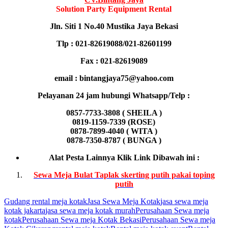
Solution Party Equipment
Rental
Jln. Siti 1 No.40 Mustika Jaya Bekasi
Tlp : 021-82619088/021-82601199
Fax : 021-82619089
email : bintangjaya75@yahoo.com
Pelayanan 24 jam hubungi Whatsapp/Telp :
0857-7733-3808 ( SHEILA )
0819-1159-7339 (ROSE)
0878-7899-4040 ( WITA )
0878-7350-8787 ( BUNGA )
Alat Pesta Lainnya Klik Link Dibawah ini :
Sewa Meja Bulat Taplak skerting putih pakai toping
putih
Gudang rental meja kotak
Jasa Sewa Meja Kotak
jasa sewa meja
kotak jakarta
jasa sewa meja kotak murah
Perusahaan Sewa meja
kotak
Perusahaan Sewa meja Kotak Bekasi
Perusahaan Sewa meja