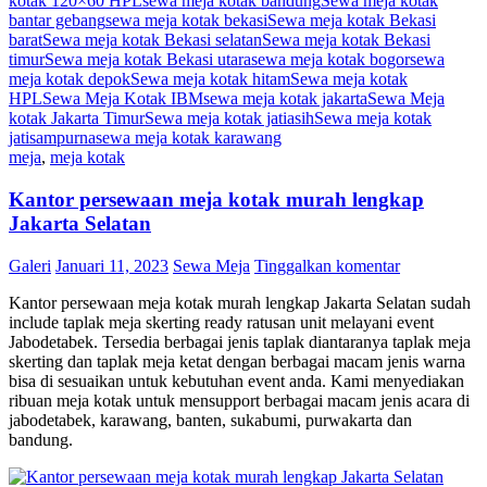
kotak 120×60 HPL
sewa meja kotak bandung
Sewa meja kotak
bantar gebang
sewa meja kotak bekasi
Sewa meja kotak Bekasi
barat
Sewa meja kotak Bekasi selatan
Sewa meja kotak Bekasi
timur
Sewa meja kotak Bekasi utara
sewa meja kotak bogor
sewa
meja kotak depok
Sewa meja kotak hitam
Sewa meja kotak
HPL
Sewa Meja Kotak IBM
sewa meja kotak jakarta
Sewa Meja
kotak Jakarta Timur
Sewa meja kotak jatiasih
Sewa meja kotak
jatisampurna
sewa meja kotak karawang
meja
,
meja kotak
Kantor persewaan meja kotak murah lengkap
Jakarta Selatan
Galeri
Januari 11, 2023
Sewa Meja
Tinggalkan komentar
Kantor persewaan meja kotak murah lengkap Jakarta Selatan sudah
include taplak meja skerting ready ratusan unit melayani event
Jabodetabek. Tersedia berbagai jenis taplak diantaranya taplak meja
skerting dan taplak meja ketat dengan berbagai macam jenis warna
bisa di sesuaikan untuk kebutuhan event anda. Kami menyediakan
ribuan meja kotak untuk mensupport berbagai macam jenis acara di
jabodetabek, karawang, banten, sukabumi, purwakarta dan
bandung.