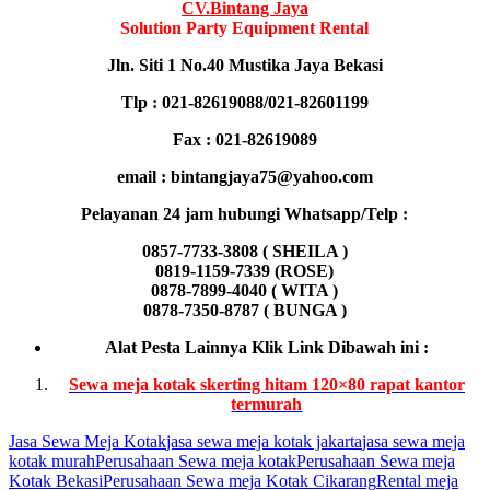
CV.Bintang Jaya
Solution Party Equipment
Rental
Jln. Siti 1 No.40 Mustika Jaya Bekasi
Tlp : 021-82619088/021-82601199
Fax : 021-82619089
email : bintangjaya75@yahoo.com
Pelayanan 24 jam hubungi Whatsapp/Telp :
0857-7733-3808 ( SHEILA )
0819-1159-7339 (ROSE)
0878-7899-4040 ( WITA )
0878-7350-8787 ( BUNGA )
Alat Pesta Lainnya Klik Link Dibawah ini :
Sewa meja kotak skerting hitam 120×80 rapat kantor
termurah
Jasa Sewa Meja Kotak
jasa sewa meja kotak jakarta
jasa sewa meja
kotak murah
Perusahaan Sewa meja kotak
Perusahaan Sewa meja
Kotak Bekasi
Perusahaan Sewa meja Kotak Cikarang
Rental meja