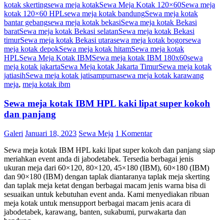
kotak skerting
sewa meja kotak
Sewa Meja Kotak 120×60
Sewa meja
kotak 120×60 HPL
sewa meja kotak bandung
Sewa meja kotak
bantar gebang
sewa meja kotak bekasi
Sewa meja kotak Bekasi
barat
Sewa meja kotak Bekasi selatan
Sewa meja kotak Bekasi
timur
Sewa meja kotak Bekasi utara
sewa meja kotak bogor
sewa
meja kotak depok
Sewa meja kotak hitam
Sewa meja kotak
HPL
Sewa Meja Kotak IBM
Sewa meja kotak IBM 180x60
sewa
meja kotak jakarta
Sewa Meja kotak Jakarta Timur
Sewa meja kotak
jatiasih
Sewa meja kotak jatisampurna
sewa meja kotak karawang
meja
,
meja kotak ibm
Sewa meja kotak IBM HPL kaki lipat super kokoh
dan panjang
Galeri
Januari 18, 2023
Sewa Meja
1 Komentar
Sewa meja kotak IBM HPL kaki lipat super kokoh dan panjang siap
meriahkan event anda di jabodetabek. Tersedia berbagai jenis
ukuran meja dari 60×120, 80×120, 45×180 (IBM), 60×180 (IBM)
dan 90×180 (IBM) dengan taplak diantaranya taplak meja skerting
dan taplak meja ketat dengan berbagai macam jenis warna bisa di
sesuaikan untuk kebutuhan event anda. Kami menyediakan ribuan
meja kotak untuk mensupport berbagai macam jenis acara di
jabodetabek, karawang, banten, sukabumi, purwakarta dan