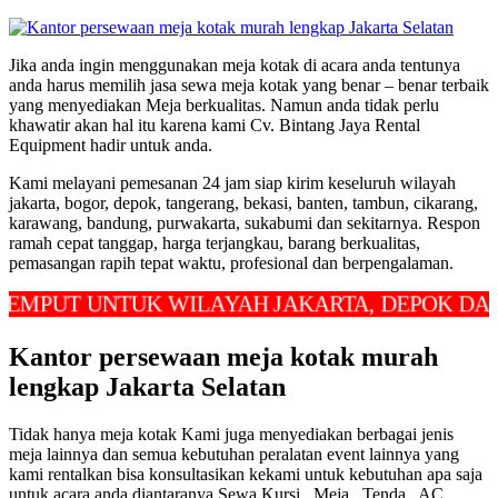
Jika anda ingin menggunakan meja kotak di acara anda tentunya
anda harus memilih jasa sewa meja kotak yang benar – benar terbaik
yang menyediakan Meja berkualitas. Namun anda tidak perlu
khawatir akan hal itu karena kami Cv. Bintang Jaya Rental
Equipment hadir untuk anda.
Kami melayani pemesanan 24 jam siap kirim keseluruh wilayah
jakarta, bogor, depok, tangerang, bekasi, banten, tambun, cikarang,
karawang, bandung, purwakarta, sukabumi dan sekitarnya. Respon
ramah cepat tanggap, harga terjangkau, barang berkualitas,
pemasangan rapih tepat waktu, profesional dan berpengalaman.
T UNTUK WILAYAH JAKARTA, DEPOK DAN BEKA
Kantor persewaan meja kotak murah
lengkap Jakarta Selatan
Tidak hanya meja kotak Kami juga menyediakan berbagai jenis
meja lainnya dan semua kebutuhan peralatan event lainnya yang
kami rentalkan bisa konsultasikan kekami untuk kebutuhan apa saja
untuk acara anda diantaranya Sewa Kursi , Meja , Tenda , AC ,