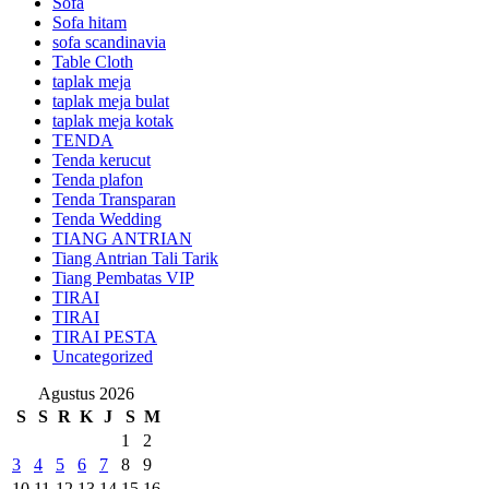
Sofa
Sofa hitam
sofa scandinavia
Table Cloth
taplak meja
taplak meja bulat
taplak meja kotak
TENDA
Tenda kerucut
Tenda plafon
Tenda Transparan
Tenda Wedding
TIANG ANTRIAN
Tiang Antrian Tali Tarik
Tiang Pembatas VIP
TIRAI
TIRAI
TIRAI PESTA
Uncategorized
Agustus 2026
S
S
R
K
J
S
M
1
2
3
4
5
6
7
8
9
10
11
12
13
14
15
16