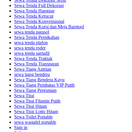
Sewa Tenda Dekorasi Serut
Sewa Tenda Full Dekorasi
Sewa Tenda Hanggar
Sewa Tenda Kerucut
Sewa Tenda Konvensional
Sewa Tenda Kursi dan Meja Barstool
sewa tenda parasol
Sewa Tenda Pernikahan
sewa tenda plafon
sewa tenda roder
sewa tenda sarnafil
Sewa Tenda Traktak
Sewa Tenda Transparan
Sewa Tiang Antrian
sewa tiang bendera
Sewa Tiang Bendera Kayu
Sewa Tiang Pembatas VIP Putih
Sewa Tiang Peresmian
Sewa Tirai
Sewa Tirai Filamin Putih
Sewa Tirai Hitam
Sewa Tirai Lotto Hitam
Sewa Toilet Portable
sewa wastafel portable
Sign in