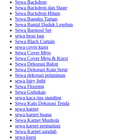
Sewa Backdrop
Sewa Backdrop dan Stage
Sewa Backdrop Hitam
Sewa Bangku Taman
Sewa Bantal Duduk Lesehan
Sewa Barstool Set
sewa bean bag
Sewa Black Curtain
sewa cover kursi
Sewa Cover Meja
Sewa Cover Meja & Kursi
Sewa Dekorasi Balon
Sewa Dekorasi Kain Serut
Sewa dekorasi pelaminan
sewa fairy light
Sewa Flooring
Sewa Gubukan
sewa kaca rias standing
Sewa Kain Dekorasi Tenda
sewa karpet
sewa karpet buana
Sewa Karpet Mushola
sewa karpet permadani
Sewa Karpet sajadah
sewa kursi