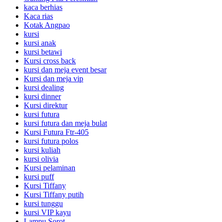
kaca berhias
Kaca rias
Kotak Angpao
kursi
kursi anak
kursi betawi
Kursi cross back
kursi dan meja event besar
Kursi dan meja vip
kursi dealing
kursi dinner
Kursi direktur
kursi futura
kursi futura dan meja bulat
Kursi Futura Ftr-405
kursi futura polos
kursi kuliah
kursi olivia
Kursi pelaminan
kursi puff
Kursi Tiffany
Kursi Tiffany putih
kursi tunggu
kursi VIP kayu
Lampu Sorot