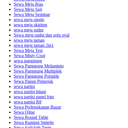
Sewa Meja Rias
Sewa Meja Saji
Sewa Meja Seminar
sewa meja single
sewa meja skirting
sewa meja sudut
Sewa meja sudut dan sofa oval
sewa meja taman
sewa meja taman 2in1
Sewa Meja Test
Sewa Misty Cool
sewa panggung
Sewa Panggung Melaminto
Sewa Panggung Multiplek
Sewa Panggung Portable
Sewa Papan Petunjuk
sewa partisi
sewa partisi hitam
sewa partisi panel foto
sewa partisi R8
Sewa Perlengkapan Bazar
Sewa Qline
Sewa Round Table
Sewa Rumput Sintetis
Sewa Sailcloth Tents