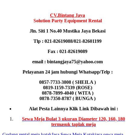
CV.Bintang Jaya
Solution Party Equipment
Rental
Jln. Siti 1 No.40 Mustika Jaya Bekasi
Tlp : 021-82619088/021-82601199
Fax : 021-82619089
email : bintangjaya75@yahoo.com
Pelayanan 24 jam hubungi Whatsapp/Telp :
0857-7733-3808 ( SHEILA )
0819-1159-7339 (ROSE)
0878-7899-4040 ( WITA )
0878-7350-8787 ( BUNGA )
Alat Pesta Lainnya Klik Link Dibawah ini :
Sewa Meja Bulat 3 ukuran Diameter 120, 160, 180
termasuk taplak meja
Gudang rental meja kotak
Jasa Sewa Meja Kotak
jasa sewa meja