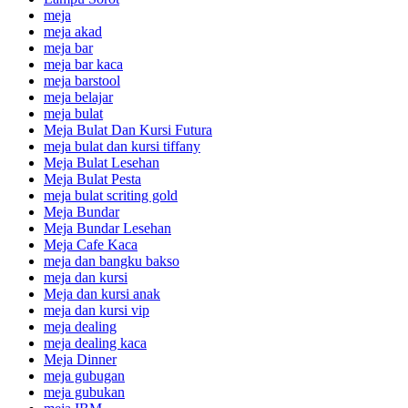
meja
meja akad
meja bar
meja bar kaca
meja barstool
meja belajar
meja bulat
Meja Bulat Dan Kursi Futura
meja bulat dan kursi tiffany
Meja Bulat Lesehan
Meja Bulat Pesta
meja bulat scriting gold
Meja Bundar
Meja Bundar Lesehan
Meja Cafe Kaca
meja dan bangku bakso
meja dan kursi
Meja dan kursi anak
meja dan kursi vip
meja dealing
meja dealing kaca
Meja Dinner
meja gubugan
meja gubukan