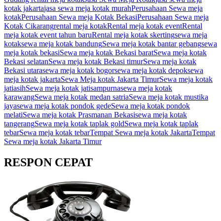
kotak jakarta
jasa sewa meja kotak murah
Perusahaan Sewa meja
kotak
Perusahaan Sewa meja Kotak Bekasi
Perusahaan Sewa meja
Kotak Cikarang
rental meja kotak
Rental meja kotak event
Rental
meja kotak event tahun baru
Rental meja kotak skerting
sewa meja
kotak
sewa meja kotak bandung
Sewa meja kotak bantar gebang
sewa
meja kotak bekasi
Sewa meja kotak Bekasi barat
Sewa meja kotak
Bekasi selatan
Sewa meja kotak Bekasi timur
Sewa meja kotak
Bekasi utara
sewa meja kotak bogor
sewa meja kotak depok
sewa
meja kotak jakarta
Sewa Meja kotak Jakarta Timur
Sewa meja kotak
jatiasih
Sewa meja kotak jatisampurna
sewa meja kotak
karawang
Sewa meja kotak medan satria
Sewa meja kotak mustika
jaya
sewa meja kotak pondok gede
Sewa meja kotak pondok
melati
Sewa meja kotak Prasmanan Bekasi
sewa meja kotak
tangerang
Sewa meja kotak taplak gold
Sewa meja kotak taplak
tebar
Sewa meja kotak tebar
Tempat Sewa meja kotak Jakarta
Tempat
Sewa meja kotak Jakarta Timur
RESPON CEPAT