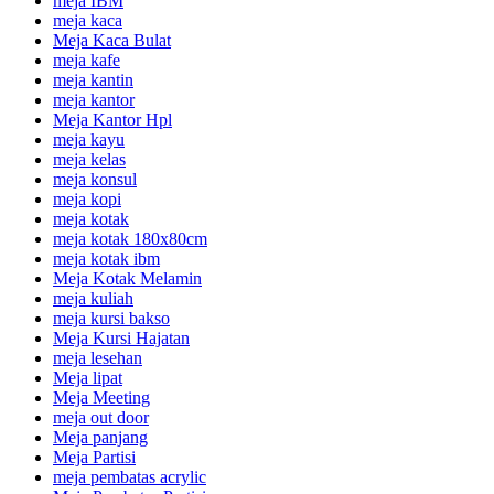
meja IBM
meja kaca
Meja Kaca Bulat
meja kafe
meja kantin
meja kantor
Meja Kantor Hpl
meja kayu
meja kelas
meja konsul
meja kopi
meja kotak
meja kotak 180x80cm
meja kotak ibm
Meja Kotak Melamin
meja kuliah
meja kursi bakso
Meja Kursi Hajatan
meja lesehan
Meja lipat
Meja Meeting
meja out door
Meja panjang
Meja Partisi
meja pembatas acrylic