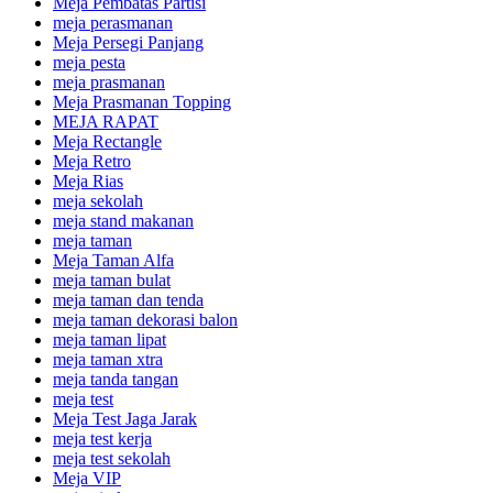
Meja Pembatas Partisi
meja perasmanan
Meja Persegi Panjang
meja pesta
meja prasmanan
Meja Prasmanan Topping
MEJA RAPAT
Meja Rectangle
Meja Retro
Meja Rias
meja sekolah
meja stand makanan
meja taman
Meja Taman Alfa
meja taman bulat
meja taman dan tenda
meja taman dekorasi balon
meja taman lipat
meja taman xtra
meja tanda tangan
meja test
Meja Test Jaga Jarak
meja test kerja
meja test sekolah
Meja VIP