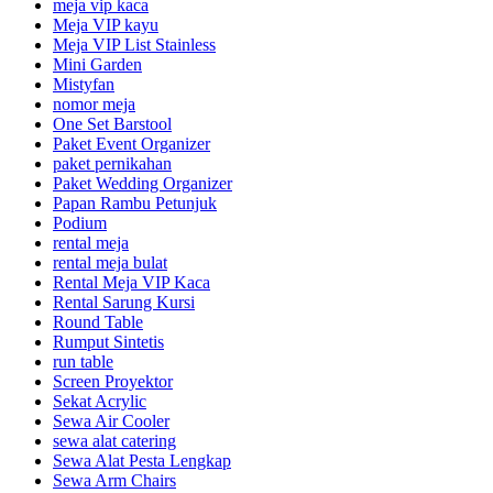
meja vip kaca
Meja VIP kayu
Meja VIP List Stainless
Mini Garden
Mistyfan
nomor meja
One Set Barstool
Paket Event Organizer
paket pernikahan
Paket Wedding Organizer
Papan Rambu Petunjuk
Podium
rental meja
rental meja bulat
Rental Meja VIP Kaca
Rental Sarung Kursi
Round Table
Rumput Sintetis
run table
Screen Proyektor
Sekat Acrylic
Sewa Air Cooler
sewa alat catering
Sewa Alat Pesta Lengkap
Sewa Arm Chairs