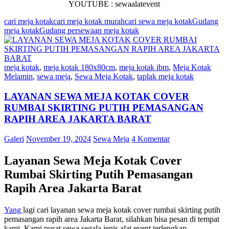
YOUTUBE : sewaalatevent
cari meja kotak
cari meja kotak murah
cari sewa meja kotak
Gudang
meja kotak
Gudang persewaan meja kotak
meja kotak
,
meja kotak 180x80cm
,
meja kotak ibm
,
Meja Kotak
Melamin
,
sewa meja
,
Sewa Meja Kotak
,
taplak meja kotak
LAYANAN SEWA MEJA KOTAK COVER
RUMBAI SKIRTING PUTIH PEMASANGAN
RAPIH AREA JAKARTA BARAT
Galeri
November 19, 2024
Sewa Meja
4 Komentar
Layanan Sewa Meja Kotak Cover
Rumbai Skirting Putih Pemasangan
Rapih Area Jakarta Barat
Yang
lagi cari layanan sewa meja kotak cover rumbai skirting putih
pemasangan rapih area Jakarta Barat, silahkan bisa pesan di tempat
kami. Kami pusat sewa segala jenis alat event terlengkap.