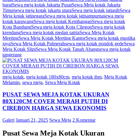
barat
Sewa meja kotak Jakarta Pusat
Sewa Meja kotak Jakarta
Timur
sewa meja kotak jakarta utara
Sewa meja kotak jatiasih
Sewa
Meja kotak jatinegara
Sewa meja kotak jatisampurna
sewa meja
kotak karawang
Sewa meja kotak Kembangan
Sewa meja kotak
Kota Bandung
Sewa meja kotak Kota Cilegon
Sewa meja kotak
krendang
Sewa meja kotak medan satria
Sewa Meja Kotak
Meeting
Sewa Meja Kotak Meeting Kantor
Sewa meja kotak mustika
jaya
Sewa Meja Kotak Palmerah
sewa meja kotak pondok gede
Sewa
Meja Kotak Slipi
Sewa Meja Kotak Tanah Abang
sewa meja kotak
tangerang
meja kotak
,
meja kotak 180x80cm
,
meja kotak ibm
,
Meja Kotak
Melamin
,
sewa meja
,
Sewa Meja Kotak
PUSAT SEWA MEJA KOTAK UKURAN
80X120CM COVER MERAH PUTIH DI
CIREBON HARGA SEWA EKONOMIS
Galeri
Januari 21, 2025
Sewa Meja
2 Komentar
Pusat Sewa Meja Kotak Ukuran