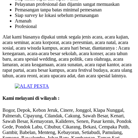
Pelayanan profesional dan dijamin sangat memuaskan
Pemasangan tanpa batas minimal pemesanan
Siap survey ke lokasi sebelum pemasangan
Amanah
Profesional
Alat kami biasanya dipakai untuk segala jenis acara, acara kajian,
acara seminar, acara korporat, acara peresmian, acara natal, acara
sosial, acara wisuda kampus, acara hari besar, diantaranya : Acara
kenegaraan, acara-acara besar sekolah, acara konser, acara tahun
baru, acara spesial wedding, acara politik, cara olahraga, acara
lamaran, acara keagamaan, acara sunatan, acara rapat kantor, acara
rapat partai, acara besar kampus, acara festival budaya, acara ulang
tahun, acara reoni, acara upacara adat, dan acara spesial lainnya.
Kami melayani di wilayah :
Bogor, Depok, Kebon Jeruk, Cinere, Jonggol, Klapa Nunggal,
Palmerah, Cipayung, Cilandak, Cakung, Sawah Besar, Kenari,
Sawah Besar, Kemayoran, Kalideres, Senen, Pasar kemis, Pondok
Gede, Pondok Labu, Cibubur, Cikarang, Bekasi, Cempaka Putih,
Gambir, Babelan, Menteng, Kebayoran, Setiabudi, Pamulang,
Serpong, Rawalumbu, Johar Baru, Kembangan, Taman Sari,