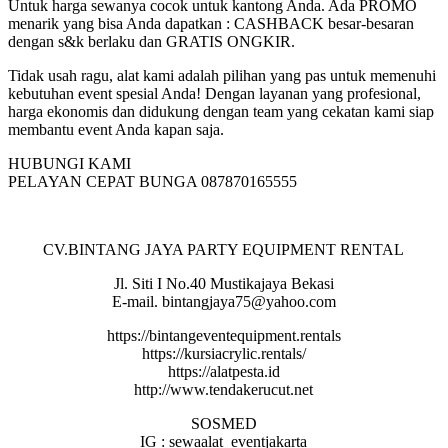
Untuk harga sewanya cocok untuk kantong Anda. Ada PROMO
menarik yang bisa Anda dapatkan : CASHBACK besar-besaran
dengan s&k berlaku dan GRATIS ONGKIR.
Tidak usah ragu, alat kami adalah pilihan yang pas untuk memenuhi
kebutuhan event spesial Anda! Dengan layanan yang profesional,
harga ekonomis dan didukung dengan team yang cekatan kami siap
membantu event Anda kapan saja.
HUBUNGI KAMI
PELAYAN CEPAT BUNGA 087870165555
CV.BINTANG JAYA PARTY EQUIPMENT RENTAL
Jl. Siti I No.40 Mustikajaya Bekasi
E-mail. bintangjaya75@yahoo.com
https://bintangeventequipment.rentals
https://kursiacrylic.rentals/
https://alatpesta.id
http://www.tendakerucut.net
SOSMED
IG : sewaalat_eventjakarta