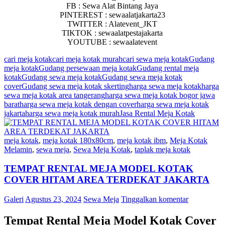
FB : Sewa Alat Bintang Jaya
PINTEREST : sewaalatjakarta23
TWITTER : Alatevent_JKT
TIKTOK : sewaalatpestajakarta
YOUTUBE : sewaalatevent
cari meja kotak
cari meja kotak murah
cari sewa meja kotak
Gudang
meja kotak
Gudang persewaan meja kotak
Gudang rental meja
kotak
Gudang sewa meja kotak
Gudang sewa meja kotak
cover
Gudang sewa meja kotak skerting
harga sewa meja kotak
harga
sewa meja kotak area tangerang
harga sewa meja kotak bogor jawa
barat
harga sewa meja kotak dengan cover
harga sewa meja kotak
jakarta
harga sewa meja kotak murah
Jasa Rental Meja Kotak
meja kotak
,
meja kotak 180x80cm
,
meja kotak ibm
,
Meja Kotak
Melamin
,
sewa meja
,
Sewa Meja Kotak
,
taplak meja kotak
TEMPAT RENTAL MEJA MODEL KOTAK
COVER HITAM AREA TERDEKAT JAKARTA
Galeri
Agustus 23, 2024
Sewa Meja
Tinggalkan komentar
Tempat Rental Meja Model Kotak Cover