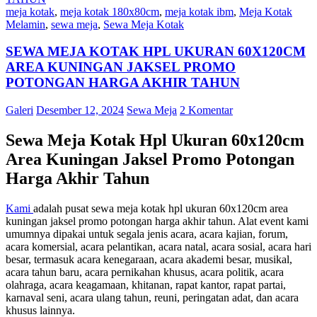
meja kotak
,
meja kotak 180x80cm
,
meja kotak ibm
,
Meja Kotak
Melamin
,
sewa meja
,
Sewa Meja Kotak
SEWA MEJA KOTAK HPL UKURAN 60X120CM
AREA KUNINGAN JAKSEL PROMO
POTONGAN HARGA AKHIR TAHUN
Galeri
Desember 12, 2024
Sewa Meja
2 Komentar
Sewa Meja Kotak Hpl Ukuran 60x120cm
Area Kuningan Jaksel Promo Potongan
Harga Akhir Tahun
Kami
adalah pusat sewa meja kotak hpl ukuran 60x120cm area
kuningan jaksel promo potongan harga akhir tahun. Alat event kami
umumnya dipakai untuk segala jenis acara, acara kajian, forum,
acara komersial, acara pelantikan, acara natal, acara sosial, acara hari
besar, termasuk acara kenegaraan, acara akademi besar, musikal,
acara tahun baru, acara pernikahan khusus, acara politik, acara
olahraga, acara keagamaan, khitanan, rapat kantor, rapat partai,
karnaval seni, acara ulang tahun, reuni, peringatan adat, dan acara
khusus lainnya.