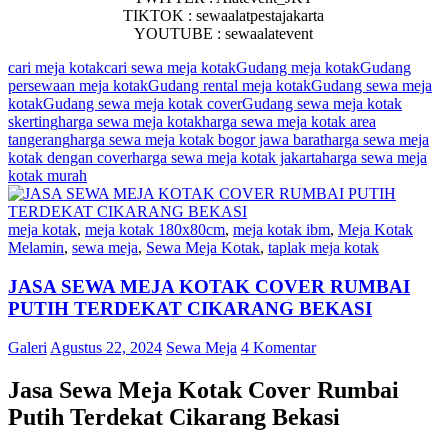
TIKTOK : sewaalatpestajakarta
YOUTUBE : sewaalatevent
cari meja kotak
cari sewa meja kotak
Gudang meja kotak
Gudang
persewaan meja kotak
Gudang rental meja kotak
Gudang sewa meja
kotak
Gudang sewa meja kotak cover
Gudang sewa meja kotak
skerting
harga sewa meja kotak
harga sewa meja kotak area
tangerang
harga sewa meja kotak bogor jawa barat
harga sewa meja
kotak dengan cover
harga sewa meja kotak jakarta
harga sewa meja
kotak murah
meja kotak
,
meja kotak 180x80cm
,
meja kotak ibm
,
Meja Kotak
Melamin
,
sewa meja
,
Sewa Meja Kotak
,
taplak meja kotak
JASA SEWA MEJA KOTAK COVER RUMBAI
PUTIH TERDEKAT CIKARANG BEKASI
Galeri
Agustus 22, 2024
Sewa Meja
4 Komentar
Jasa Sewa Meja Kotak Cover Rumbai
Putih Terdekat Cikarang Bekasi