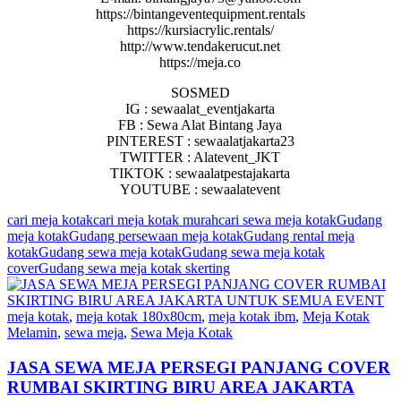
https://bintangeventequipment.rentals
https://kursiacrylic.rentals/
http://www.tendakerucut.net
https://meja.co
SOSMED
IG : sewaalat_eventjakarta
FB : Sewa Alat Bintang Jaya
PINTEREST : sewaalatjakarta23
TWITTER : Alatevent_JKT
TIKTOK : sewaalatpestajakarta
YOUTUBE : sewaalatevent
cari meja kotak
cari meja kotak murah
cari sewa meja kotak
Gudang
meja kotak
Gudang persewaan meja kotak
Gudang rental meja
kotak
Gudang sewa meja kotak
Gudang sewa meja kotak
cover
Gudang sewa meja kotak skerting
meja kotak
,
meja kotak 180x80cm
,
meja kotak ibm
,
Meja Kotak
Melamin
,
sewa meja
,
Sewa Meja Kotak
JASA SEWA MEJA PERSEGI PANJANG COVER
RUMBAI SKIRTING BIRU AREA JAKARTA