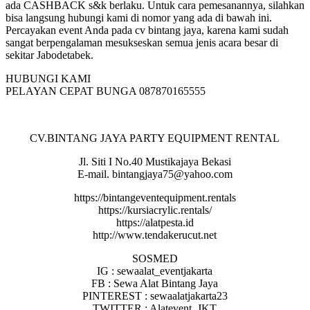
ada CASHBACK s&k berlaku. Untuk cara pemesanannya, silahkan
bisa langsung hubungi kami di nomor yang ada di bawah ini.
Percayakan event Anda pada cv bintang jaya, karena kami sudah
sangat berpengalaman mesukseskan semua jenis acara besar di
sekitar Jabodetabek.
HUBUNGI KAMI
PELAYAN CEPAT BUNGA 087870165555
CV.BINTANG JAYA PARTY EQUIPMENT RENTAL
Jl. Siti I No.40 Mustikajaya Bekasi
E-mail. bintangjaya75@yahoo.com
https://bintangeventequipment.rentals
https://kursiacrylic.rentals/
https://alatpesta.id
http://www.tendakerucut.net
SOSMED
IG : sewaalat_eventjakarta
FB : Sewa Alat Bintang Jaya
PINTEREST : sewaalatjakarta23
TWITTER : Alatevent_JKT