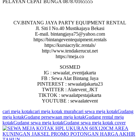
PELAYAN CEPAT BUNGA 087870165555
CV.BINTANG JAYA PARTY EQUIPMENT RENTAL
Jl. Siti I No.40 Mustikajaya Bekasi
E-mail. bintangjaya75@yahoo.com
https://bintangeventequipment.rentals
https://kursiacrylic.rentals/
http://www.tendakerucut.net
https://meja.co
SOSMED
IG : sewaalat_eventjakarta
FB : Sewa Alat Bintang Jaya
PINTEREST : sewaalatjakarta23
TWITTER : Alatevent_JKT
TIKTOK : sewaalatpestajakarta
YOUTUBE : sewaalatevent
cari meja kotak
cari meja kotak murah
cari sewa meja kotak
Gudang
meja kotak
Gudang persewaan meja kotak
Gudang rental meja
kotak
Gudang sewa meja kotak
Gudang sewa meja kotak cover