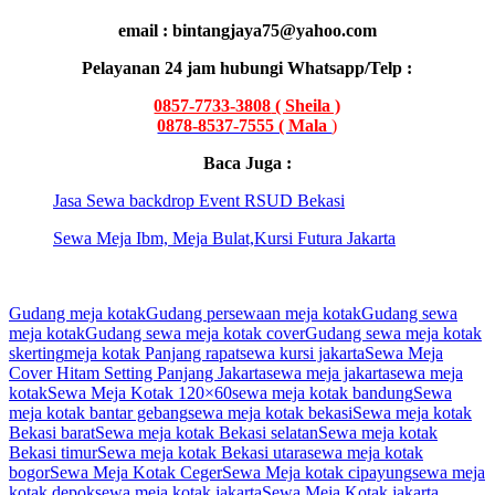
email : bintangjaya75@yahoo.com
Pelayanan 24 jam hubungi Whatsapp/Telp :
0857-7733-3808
( Sheila )
0878-8537-7555 ( Mala
)
Baca Juga :
Jasa Sewa backdrop Event RSUD Bekasi
Sewa Meja Ibm, Meja Bulat,Kursi Futura Jakarta
Gudang meja kotak
Gudang persewaan meja kotak
Gudang sewa
meja kotak
Gudang sewa meja kotak cover
Gudang sewa meja kotak
skerting
meja kotak Panjang rapat
sewa kursi jakarta
Sewa Meja
Cover Hitam Setting Panjang Jakarta
sewa meja jakarta
sewa meja
kotak
Sewa Meja Kotak 120×60
sewa meja kotak bandung
Sewa
meja kotak bantar gebang
sewa meja kotak bekasi
Sewa meja kotak
Bekasi barat
Sewa meja kotak Bekasi selatan
Sewa meja kotak
Bekasi timur
Sewa meja kotak Bekasi utara
sewa meja kotak
bogor
Sewa Meja Kotak Ceger
Sewa Meja kotak cipayung
sewa meja
kotak depok
sewa meja kotak jakarta
Sewa Meja Kotak jakarta