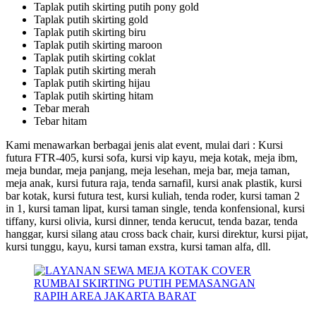
Taplak putih skirting putih pony gold
Taplak putih skirting gold
Taplak putih skirting biru
Taplak putih skirting maroon
Taplak putih skirting coklat
Taplak putih skirting merah
Taplak putih skirting hijau
Taplak putih skirting hitam
Tebar merah
Tebar hitam
Kami menawarkan berbagai jenis alat event, mulai dari : Kursi
futura FTR-405, kursi sofa, kursi vip kayu, meja kotak, meja ibm,
meja bundar, meja panjang, meja lesehan, meja bar, meja taman,
meja anak, kursi futura raja, tenda sarnafil, kursi anak plastik, kursi
bar kotak, kursi futura test, kursi kuliah, tenda roder, kursi taman 2
in 1, kursi taman lipat, kursi taman single, tenda konfensional, kursi
tiffany, kursi olivia, kursi dinner, tenda kerucut, tenda bazar, tenda
hanggar, kursi silang atau cross back chair, kursi direktur, kursi pijat,
kursi tunggu, kayu, kursi taman exstra, kursi taman alfa, dll.