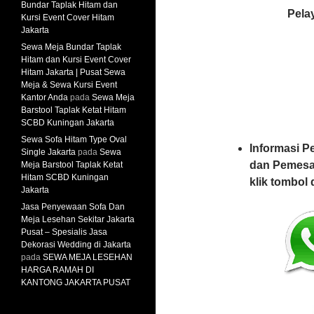
Bundar Taplak Hitam dan
Pela
Kursi Event Cover Hitam
Jakarta
Sewa Meja Bundar Taplak
Hitam dan Kursi Event Cover
Hitam Jakarta | Pusat Sewa
Meja & Sewa Kursi Event
Kantor Anda
pada
Sewa Meja
Barstool Taplak Ketat Hitam
SCBD Kuningan Jakarta
Sewa Sofa Hitam Type Oval
Informasi P
Single Jakarta
pada
Sewa
dan Pemesa
Meja Barstool Taplak Ketat
Hitam SCBD Kuningan
klik tombol 
Jakarta
Jasa Penyewaan Sofa Dan
Meja Lesehan Sekitar Jakarta
Pusat – Spesialis Jasa
Dekorasi Wedding di Jakarta
pada
SEWA MEJA LESEHAN
HARGA RAMAH DI
KANTONG JAKARTA PUSAT