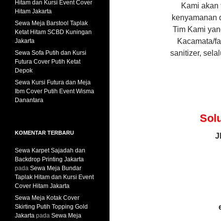
Hitam dan Kursi Event Cover
Kami akan 
Hitam Jakarta
kenyamanan d
Sewa Meja Barstool Taplak
Tim Kami yan
Ketat Hitam SCBD Kuningan
Kacamata/fa
Jakarta
sanitizer, sel
Sewa Sofa Putih dan Kursi
Futura Cover Putih Ketat
Depok
Sewa Kursi Futura dan Meja
Ibm Cover Putih Event Wisma
Danantara
Sol
KOMENTAR TERBARU
J
Sewa Karpet Sajadah dan
Backdrop Printing Jakarta
pada
Sewa Meja Bundar
Taplak Hitam dan Kursi Event
Cover Hitam Jakarta
Sewa Meja Kotak Cover
Skirting Putih Topping Gold
Jakarta
pada
Sewa Meja