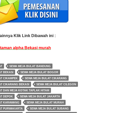
ainnya Klik Link Dibawah ini :
 taman alpha Bekasi murah
AT
SEWA MEJA BULAT BANDUNG
T BEKASI
SEWA MEJA BULAT BOGOR
AT CIKAMPEK
SEWA MEJA BULAT CIKARANG
AT CIKARANG BEKASI
SEWA MEJA BULAT CILEGON
T DAN MEJA KOTAK TAPLAK HITAM
AT DEPOK
SEWA MEJA BULAT JAKARTA
AT KARAWANG
SEWA MEJA BULAT MURAH
AT PURWAKARTA
SEWA MEJA BULAT SUBANG