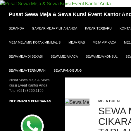
Cari
Pusat Sewa Meja & Sewa Kursi Event Kantor An
LANGSUNG KE ISI
BERANDA
GAMBAR MEJA PILIHAN ANDA
KABAR TERBARU
KONTA
MEJA MELAMIN KOTAK MINIMALIS
MEJA RIAS
MEJA VIP KACA
MEJ
SEWA MEJA DI BEKASI
SEWA MEJA KACA
SEWA MEJA KONSUL
SE
SEWA MEJA TERMURAH
SEWA PANGGUNG
Pusat Sewa Meja & Sewa
Kursi Event Kantor Anda,
Telp. (021) 8260.1199
MEJA BULAT
INFORMASI & PEMESANAN
SEWA 
CIKAR