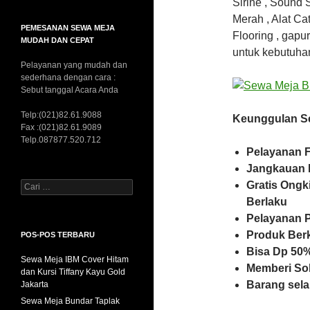
Sirine , Sound 
Merah , Alat Ca
PEMESANAN SEWA MEJA
Flooring , gapu
MUDAH DAN CEPAT
untuk kebutuha
Pelayanan yang mudah dan
sederhana dengan cara :
Sebut tanggal Acara Anda
Telp:(021)82.61.9088
Keunggulan Se
Fax :(021)82.61.9089
Telp.087877.520.712
Pelayanan F
Jangkauan 
Gratis Ongk
Cari
untuk:
Berlaku
Pelayanan 
Produk Ber
POS-POS TERBARU
Bisa Dp 50%
Sewa Meja IBM Cover Hitam
Memberi So
dan Kursi Tiffany Kayu Gold
Barang sela
Jakarta
Sewa Meja Bundar Taplak