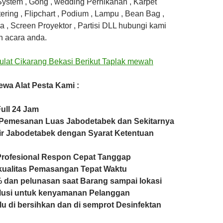
System , Gong , wedding Pernikahan , Karpet
tering , Flipchart , Podium , Lampu , Bean Bag ,
ra , Screen Proyektor , Partisi DLL hubungi kami
n acara anda.
wa Alat Pesta Kami :
ull 24 Jam
Pemesanan Luas Jabodetabek dan Sekitarnya
ir Jabodetabek dengan Syarat Ketentuan
Profesional Respon Cepat Tanggap
kualitas Pemasangan Tepat Waktu
 dan pelunasan saat Barang sampai lokasi
lusi untuk kenyamanan Pelanggan
lu di bersihkan dan di semprot Desinfektan