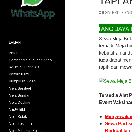
TAPLA
GALERI
NO
CV BINTANG JAYA RENT
Sewa Meja Bula
LAMAN
terbaik. Meja b
kebutuhan anda
Beranda
juga dapat mena
Gambar Meja Pilihan Anda
rapih dan mewa
KABAR TERBARU
Kontak Kami
Kumpulan Video
Meja Barstool
Tersedia Alat
Meja Bundar
Event Vaksinas
Meja Dealing
MEJA IBM
Menyewakan
Meja Kotak
Sewa Parti
Meja Lesehan
Berkualitas
Meja Melamin Kotak