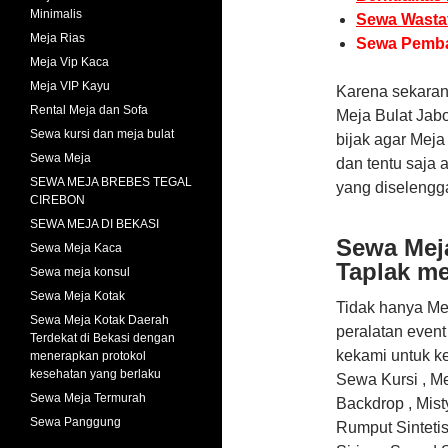
Minimalis
Sewa Wastaf
Meja Rias
Sewa Pembat
Meja Vip Kaca
Meja VIP Kayu
Karena sekaran
Rental Meja dan Sofa
Meja Bulat Jab
Sewa kursi dan meja bulat
bijak agar Meja
Sewa Meja
dan tentu saja
SEWA MEJA BREBES TEGAL
yang diselengg
CIREBON
SEWA MEJA DI BEKASI
Sewa Meja
Sewa Meja Kaca
Taplak m
Sewa meja konsul
Sewa Meja Kotak
Tidak hanya Me
Sewa Meja Kotak Daerah
peralatan event
Terdekat di Bekasi dengan
kekami untuk k
menerapkan protokol
kesehatan yang berlaku
Sewa Kursi , Me
Sewa Meja Termurah
Backdrop , Mist
Sewa Panggung
Rumput Sintetis 