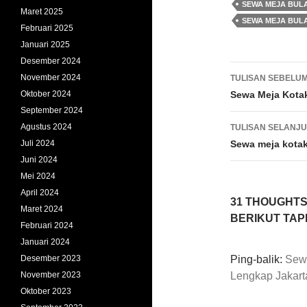
SEWA MEJA BUL
Maret 2025
SEWA MEJA BUL
Februari 2025
Januari 2025
Desember 2024
Navigasi
November 2024
TULISAN SEBELU
Tulisan
Sewa Meja Kota
Oktober 2024
September 2024
Agustus 2024
TULISAN SELANJ
Sewa meja kotak
Juli 2024
Juni 2024
Mei 2024
April 2024
31 THOUGHTS
Maret 2024
BERIKUT TA
Februari 2024
Januari 2024
Ping-balik:
Sewa
Desember 2023
Lengkap Jakart
November 2023
Oktober 2023