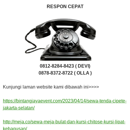
RESPON CEPAT
0812-8284-8423 ( DEVI)
0878-8372-8722 ( OLLA )
Kunjungi laman website kami dibawah ini>>>>
https://bintangjayaevent.com/2023/04/14/sewa-tenda-cipete-
jakarta-selatan/
http://meja.co/sewa-meja-bulat-dan-kursi-chitose-kursi-lipat-
kebagusan/