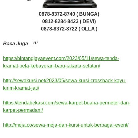
0878-8372-8740 ( BUNGA)
0812-8284-8423 ( DEVI)
0878-8372-8722 ( OLLA )
Baca Juga…!!!
https://bintangjayaevent.com/2023/05/11/sewa-tenda-
kramat-pela-kebayoran-baru-jakarta-selatan/
http://sewakursi.net/2023/05/sewa-kursi-crossback-kayu-
kirim-kramat-jati/
https://tendabekasi.com/sewa-karpet-buana-permeter-dan-
karpet-permadani/
http://meja.co/sewa-meja-dan-kursi-untuk-berbagai-event/