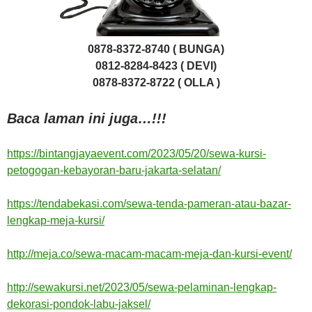
0878-8372-8740 ( BUNGA)
0812-8284-8423 ( DEVI)
0878-8372-8722 ( OLLA )
Baca laman ini juga…!!!
https://bintangjayaevent.com/2023/05/20/sewa-kursi-
petogogan-kebayoran-baru-jakarta-selatan/
https://tendabekasi.com/sewa-tenda-pameran-atau-bazar-
lengkap-meja-kursi/
http://meja.co/sewa-macam-macam-meja-dan-kursi-event/
http://sewakursi.net/2023/05/sewa-pelaminan-lengkap-
dekorasi-pondok-labu-jaksel/