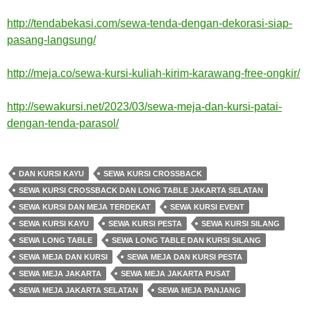
http://tendabekasi.com/sewa-tenda-dengan-dekorasi-siap-
pasang-langsung/
http://meja.co/sewa-kursi-kuliah-kirim-karawang-free-ongkir/
http://sewakursi.net/2023/03/sewa-meja-dan-kursi-patai-
dengan-tenda-parasol/
DAN KURSI KAYU
SEWA KURSI CROSSBACK
SEWA KURSI CROSSBACK DAN LONG TABLE JAKARTA SELATAN
SEWA KURSI DAN MEJA TERDEKAT
SEWA KURSI EVENT
SEWA KURSI KAYU
SEWA KURSI PESTA
SEWA KURSI SILANG
SEWA LONG TABLE
SEWA LONG TABLE DAN KURSI SILANG
SEWA MEJA DAN KURSI
SEWA MEJA DAN KURSI PESTA
SEWA MEJA JAKARTA
SEWA MEJA JAKARTA PUSAT
SEWA MEJA JAKARTA SELATAN
SEWA MEJA PANJANG