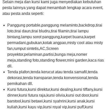
Selain meja dan kursi kami juga menyediakan kebutuhan
pesta lainnya yang dapat menambah lengkap acara event,
atau pesta anda seperti:
Panggung portable,panggung melaminto,backdrop,tirai
loto,tirai daun,tirai bludru,tirai filamin,tirai lampu
bintang,lampu sorot panggung,karpet buana,karpet
permadani,gubukan,kotak angpao,misty cool atau misty
fan,rumput sintetis,AC,Screen
proyektor,pelaminan,partisi,bunga meja,nomer
meja,standing foto,standing flower,mini garden,kaca rias
dll.
Tenda plafon,tenda kerucut atau tenda sarnafil,tenda
dekorasi,tenda transparan,tenda konvensional,tenda
pernikahan dll.
Kursi futura,kursi direktur,kursi dealing,kursi tiffany,kursi
dinner,kursi futura raja,kursi olivia,kursi out door,kursi
barstool,kursi betawi,kursi syahrini,kursi anak,kursi
kuliah,kursi kayu vip,kursi royal vip,kursi puff,kursi