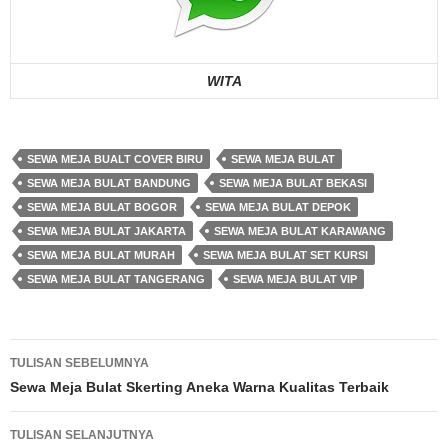
WITA
SEWA MEJA BUALT COVER BIRU
SEWA MEJA BULAT
SEWA MEJA BULAT BANDUNG
SEWA MEJA BULAT BEKASI
SEWA MEJA BULAT BOGOR
SEWA MEJA BULAT DEPOK
SEWA MEJA BULAT JAKARTA
SEWA MEJA BULAT KARAWANG
SEWA MEJA BULAT MURAH
SEWA MEJA BULAT SET KURSI
SEWA MEJA BULAT TANGERANG
SEWA MEJA BULAT VIP
Navigasi
TULISAN SEBELUMNYA
Tulisan
Sewa Meja Bulat Skerting Aneka Warna Kualitas Terbaik
TULISAN SELANJUTNYA