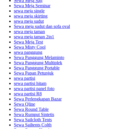
Sewa Meja Saji
Sewa Meja Seminar
sewa meja single
sewa meja skirting
sewa meja sudut
Sewa meja sudut dan sofa oval
sewa meja taman
sewa meja taman 2in1
Sewa Meja Test
Sewa Misty Cool
sewa panggung
Sewa Panggung Melaminto
Sewa Panggung Multiplek
Sewa Panggung Portable
Sewa Papan Petunjuk
sewa partisi
sewa partisi hitam
sewa partisi panel foto
sewa partisi R8
Sewa Perlengkapan Bazar
Sewa Qline
Sewa Round Table
Sewa Rumput Sintetis
Sewa Sailcloth Tents
Sewa Sailtents Colth