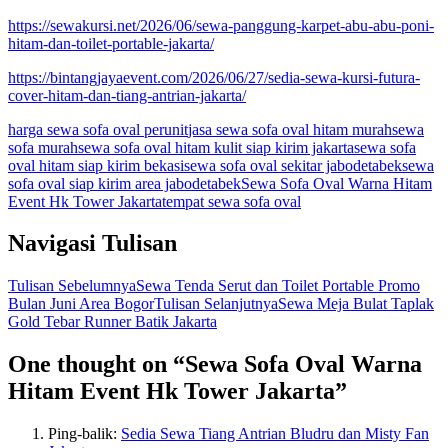
https://sewakursi.net/2026/06/sewa-panggung-karpet-abu-abu-poni-
hitam-dan-toilet-portable-jakarta/
https://bintangjayaevent.com/2026/06/27/sedia-sewa-kursi-futura-
cover-hitam-dan-tiang-antrian-jakarta/
harga sewa sofa oval perunit
jasa sewa sofa oval hitam murah
sewa
sofa murah
sewa sofa oval hitam kulit siap kirim jakarta
sewa sofa
oval hitam siap kirim bekasi
sewa sofa oval sekitar jabodetabek
sewa
sofa oval siap kirim area jabodetabek
Sewa Sofa Oval Warna Hitam
Event Hk Tower Jakarta
tempat sewa sofa oval
Navigasi Tulisan
Tulisan Sebelumnya
Sewa Tenda Serut dan Toilet Portable Promo
Bulan Juni Area Bogor
Tulisan Selanjutnya
Sewa Meja Bulat Taplak
Gold Tebar Runner Batik Jakarta
One thought on “Sewa Sofa Oval Warna
Hitam Event Hk Tower Jakarta”
Ping-balik:
Sedia Sewa Tiang Antrian Bludru dan Misty Fan