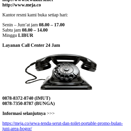
http://www.meja.co
Kantor resmi kami buka setiap hari:
Senin – Jum’at jam
08.00 – 17.00
Sabtu jam
08.00 – 14.00
Minggu
LIBUR
Layanan Call Center 24 Jam
0878-8372-8740 (IMUT)
0878-7350-8787 (BUNGA)
Informasi selanjutnya
>>>
https://meja.co/sewa-tenda-serut-dan-toilet-portable-promo-bulan-
juni-area-bogor/