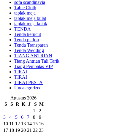
sofa scandinavia
Table Cloth
taplak meja
taplak meja bulat
taplak meja kotak
TENDA
Tenda kerucut
Tenda plafon
Tenda Transparan
Tenda Wedding
TIANG ANTRIAN
Tiang Antrian Tali Tarik
Tiang Pembatas VIP
TIRAI
TIRAI
TIRAI PESTA
Uncategorized
Agustus 2026
S
S
R
K
J
S
M
1
2
3
4
5
6
7
8
9
10
11
12
13
14
15
16
17
18
19
20
21
22
23