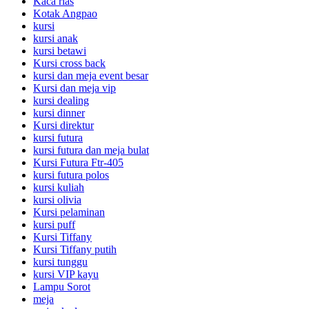
Kaca rias
Kotak Angpao
kursi
kursi anak
kursi betawi
Kursi cross back
kursi dan meja event besar
Kursi dan meja vip
kursi dealing
kursi dinner
Kursi direktur
kursi futura
kursi futura dan meja bulat
Kursi Futura Ftr-405
kursi futura polos
kursi kuliah
kursi olivia
Kursi pelaminan
kursi puff
Kursi Tiffany
Kursi Tiffany putih
kursi tunggu
kursi VIP kayu
Lampu Sorot
meja