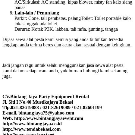
AC/Sirkulasi: AC standing, kipas blower, misty fan kalo siang
panas
Lain-lain / Penunjang
Parkir: Cone, tali pembatas, palangToilet: Toilet portable kalo
lokasi nggak ada toilet
Darurat: Kotak P3K, lakban, tali rafia, gunting, tangga
Dijasa sewa alat pesta kami semua yang anda butuhkan tersedia
lengkap, anda terima beres dan acara akan sesuai dengan keinginan.
Jadi jangan ragu untuk selalu menggunakan jasa sewa alat pesta
kami dalam setiap acara anda, yuk buruan hubungi kami sekarang
juga.
CV.Bintang Jaya Party Equipment Rental
Jl. Siti I No.40 Mustikajaya Bekasi
Tlp.021-82619088 / 021-82619089 / 021-82601199
E-mail. bintangjaya75@yahoo.com
Web. http://www.bintangjayaevent.com
http://www.bintangjaya.co.id
http://www.tendabekasi.com
http://www.sewakursi.net