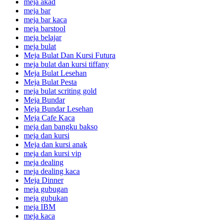
meja akad
meja bar
meja bar kaca
meja barstool
meja belajar
meja bulat
Meja Bulat Dan Kursi Futura
meja bulat dan kursi tiffany
Meja Bulat Lesehan
Meja Bulat Pesta
meja bulat scriting gold
Meja Bundar
Meja Bundar Lesehan
Meja Cafe Kaca
meja dan bangku bakso
meja dan kursi
Meja dan kursi anak
meja dan kursi vip
meja dealing
meja dealing kaca
Meja Dinner
meja gubugan
meja gubukan
meja IBM
meja kaca