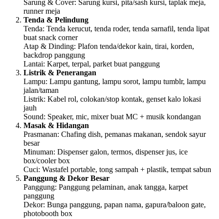
Sarung & Cover: Sarung kursi, pita/sash kursi, taplak meja,
runner meja
Tenda & Pelindung
Tenda: Tenda kerucut, tenda roder, tenda sarnafil, tenda lipat
buat snack corner
Atap & Dinding: Plafon tenda/dekor kain, tirai, korden,
backdrop panggung
Lantai: Karpet, terpal, parket buat panggung
Listrik & Penerangan
Lampu: Lampu gantung, lampu sorot, lampu tumblr, lampu
jalan/taman
Listrik: Kabel rol, colokan/stop kontak, genset kalo lokasi
jauh
Sound: Speaker, mic, mixer buat MC + musik kondangan
Masak & Hidangan
Prasmanan: Chafing dish, pemanas makanan, sendok sayur
besar
Minuman: Dispenser galon, termos, dispenser jus, ice
box/cooler box
Cuci: Wastafel portable, tong sampah + plastik, tempat sabun
Panggung & Dekor Besar
Panggung: Panggung pelaminan, anak tangga, karpet
panggung
Dekor: Bunga panggung, papan nama, gapura/baloon gate,
photobooth box