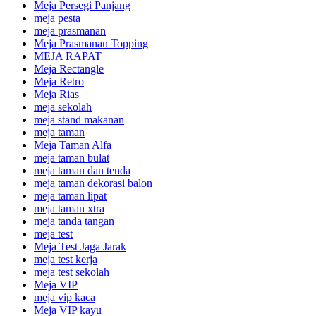
Meja Persegi Panjang
meja pesta
meja prasmanan
Meja Prasmanan Topping
MEJA RAPAT
Meja Rectangle
Meja Retro
Meja Rias
meja sekolah
meja stand makanan
meja taman
Meja Taman Alfa
meja taman bulat
meja taman dan tenda
meja taman dekorasi balon
meja taman lipat
meja taman xtra
meja tanda tangan
meja test
Meja Test Jaga Jarak
meja test kerja
meja test sekolah
Meja VIP
meja vip kaca
Meja VIP kayu