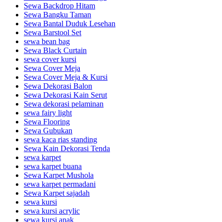
Sewa Backdrop Hitam
Sewa Bangku Taman
Sewa Bantal Duduk Lesehan
Sewa Barstool Set
sewa bean bag
Sewa Black Curtain
sewa cover kursi
Sewa Cover Meja
Sewa Cover Meja & Kursi
Sewa Dekorasi Balon
Sewa Dekorasi Kain Serut
Sewa dekorasi pelaminan
sewa fairy light
Sewa Flooring
Sewa Gubukan
sewa kaca rias standing
Sewa Kain Dekorasi Tenda
sewa karpet
sewa karpet buana
Sewa Karpet Mushola
sewa karpet permadani
Sewa Karpet sajadah
sewa kursi
sewa kursi acrylic
sewa kursi anak