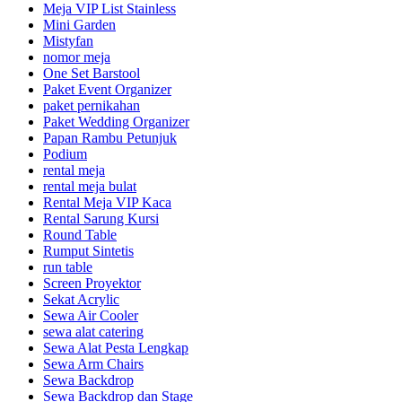
Meja VIP List Stainless
Mini Garden
Mistyfan
nomor meja
One Set Barstool
Paket Event Organizer
paket pernikahan
Paket Wedding Organizer
Papan Rambu Petunjuk
Podium
rental meja
rental meja bulat
Rental Meja VIP Kaca
Rental Sarung Kursi
Round Table
Rumput Sintetis
run table
Screen Proyektor
Sekat Acrylic
Sewa Air Cooler
sewa alat catering
Sewa Alat Pesta Lengkap
Sewa Arm Chairs
Sewa Backdrop
Sewa Backdrop dan Stage