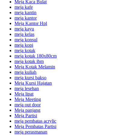
Meja Kaca Bulat
meja kafe
meja kantin
meja kantor
Meja Kantor Hpl
meja kayu
meja kelas
meja konsul
meja kopi
meja kotak
meja kotak 180x80cm
meja kotak ibm
Meja Kotak Melamin
meja kuliah
meja kursi bakso
Meja Kursi Hajatan
meja lesehan
Meja lipat
Meja Meeting
meja out door
Meja panjang
Meja Partisi
meja pembatas acrylic
Meja Pembatas Partisi
meja perasmanan