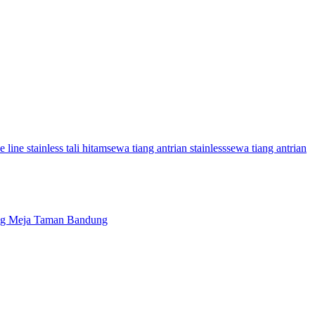
line stainless tali hitam
sewa tiang antrian stainless
sewa tiang antrian
ung Meja Taman Bandung