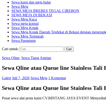
Sewa kursi dan meja bulat
Sewa Meja
SEWA MEJA BREBES TEGAL CIREBON
SEWA MEJA DI BEKASI
Sewa Meja Kaca
Sewa meja konsul
Sewa Meja Kotak
Sewa Meja Kotak Daerah Terdekat di Bekasi dengan menerapka
Sewa Meja Termurah
Sewa Panggung
Cari untuk:
Sewa Qline
,
Sewa Tiang Antrian
Sewa Qline atau Queue line Stainless Tali
Galeri
Juli 7, 2026
Sewa Meja
1 Komentar
Sewa Qline atau Queue line Stainless Tali
Pusat sewa alat pesta kami CV.BINTANG JAYA EVENT Menyediakan Sew