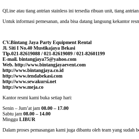
QLine atau tiang antrian stainless ini tersedia ribuan unit, tiang ant
Untuk informasi pemesanan, anda bisa datang langsung kekantor res
CV.Bintang Jaya Party Equipment Rental
Jl. Siti I No.40 Mustikajaya Bekasi
Tlp.021-82619088 / 021-82619089 / 021-82601199
E-mail. bintangjaya75@yahoo.com
Web. http://www.bintangjayaevent.com
http://www.bintangjaya.co.id
http://www.tendabekasi.com
http://www.sewakursi.net
http://www.meja.co
Kantor resmi kami buka setiap hari:
Senin – Jum’at jam
08.00 – 17.00
Sabtu jam
08.00 – 14.00
Minggu
LIBUR
Dalam proses pemasangan kami juga dibantu oleh team yang sudah ber