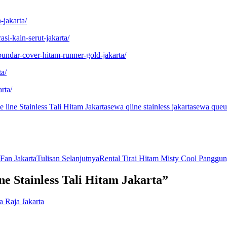
-jakarta/
si-kain-serut-jakarta/
undar-cover-hitam-runner-gold-jakarta/
ta/
rta/
line Stainless Tali Hitam Jakarta
sewa qline stainless jakarta
sewa queue 
Fan Jakarta
Tulisan Selanjutnya
Rental Tirai Hitam Misty Cool Pangg
e Stainless Tali Hitam Jakarta”
a Raja Jakarta