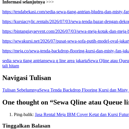
Informasi selanjutnya
>>>
https://tendabekasi.com/sedia-sewa-tiang-antrian-bludru-dan-misty-fan
https://kursiacrylic.rentals/2026/07/03/sewa-tenda-bazar-dengan-dekora
https://bintangjayaevent.com/2026/07/03/sewa-meja-kotak-dan-meja-b
https://sewakursi.net/2026/07/pusat-sewa-sofa-putih-model-oval-jakar
https://meja.co/sewa-tenda-backdrop-flooring-kursi-dan-misty-fan-jaka
sedia sewa tiang antrian
sewa q line area jakarta
Sewa Qline atau Queue 
tali hitam
Navigasi Tulisan
Tulisan Sebelumnya
Sewa Tenda Backdrop Flooring Kursi dan Misty 
One thought on “Sewa Qline atau Queue lin
Ping-balik:
Jasa Rental Meja IBM Cover Ketat dan Kursi Futur
Tinggalkan Balasan