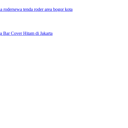
a roder
sewa tenda roder area bogor kota
a Bar Cover Hitam di Jakarta