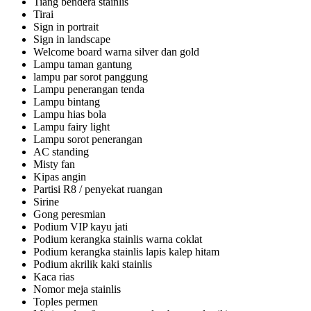
Tiang bendera stainlis
Tirai
Sign in portrait
Sign in landscape
Welcome board warna silver dan gold
Lampu taman gantung
lampu par sorot panggung
Lampu penerangan tenda
Lampu bintang
Lampu hias bola
Lampu fairy light
Lampu sorot penerangan
AC standing
Misty fan
Kipas angin
Partisi R8 / penyekat ruangan
Sirine
Gong peresmian
Podium VIP kayu jati
Podium kerangka stainlis warna coklat
Podium kerangka stainlis lapis kalep hitam
Podium akrilik kaki stainlis
Kaca rias
Nomor meja stainlis
Toples permen