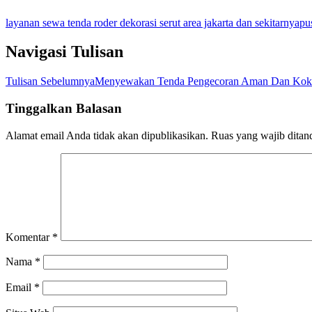
layanan sewa tenda roder dekorasi serut area jakarta dan sekitarnya
pu
Navigasi Tulisan
Tulisan Sebelumnya
Menyewakan Tenda Pengecoran Aman Dan Kok
Tinggalkan Balasan
Alamat email Anda tidak akan dipublikasikan.
Ruas yang wajib ditan
Komentar
*
Nama
*
Email
*