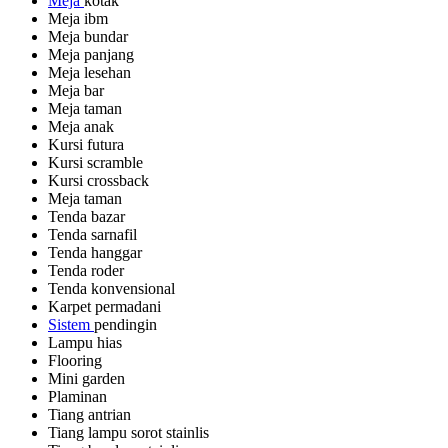
Meja
kotak
Meja ibm
Meja bundar
Meja panjang
Meja lesehan
Meja bar
Meja taman
Meja anak
Kursi futura
Kursi scramble
Kursi crossback
Meja taman
Tenda bazar
Tenda sarnafil
Tenda hanggar
Tenda roder
Tenda konvensional
Karpet permadani
Sistem
pendingin
Lampu hias
Flooring
Mini garden
Plaminan
Tiang antrian
Tiang lampu sorot stainlis