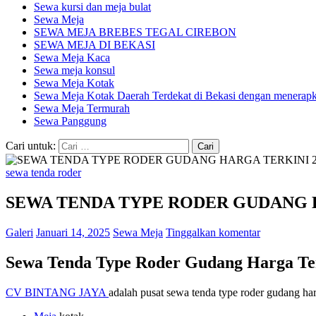
Sewa kursi dan meja bulat
Sewa Meja
SEWA MEJA BREBES TEGAL CIREBON
SEWA MEJA DI BEKASI
Sewa Meja Kaca
Sewa meja konsul
Sewa Meja Kotak
Sewa Meja Kotak Daerah Terdekat di Bekasi dengan menerapka
Sewa Meja Termurah
Sewa Panggung
Cari untuk:
sewa tenda roder
SEWA TENDA TYPE RODER GUDANG H
Galeri
Januari 14, 2025
Sewa Meja
Tinggalkan komentar
Sewa Tenda Type Roder Gudang Harga Terk
CV BINTANG JAYA
adalah pusat sewa tenda type roder gudang har