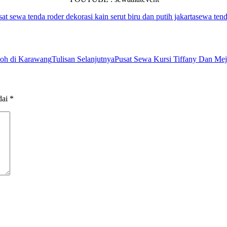
sat sewa tenda roder dekorasi kain serut biru dan putih jakarta
sewa tend
oh di Karawang
Tulisan Selanjutnya
Pusat Sewa Kursi Tiffany Dan Mej
dai
*