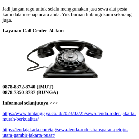
Jadi jangan ragu untuk selalu menggunakan jasa sewa alat pesta
kami dalam setiap acara anda. Yuk buruan hubungi kami sekarang
juga.
Layanan Call Center 24 Jam
0878-8372-8740 (IMUT)
0878-7350-8787 (BUNGA)
Informasi selanjutnya
>>>
https://www.bintangjaya.co.id/2023/02/25/sewa-tenda-roder-jakarta-
murah-berkualitas/
https://tendajakarta.com/tag/sewa-tenda-roder-transparan-petojo-
utara-gambir-jakarta-pusat/