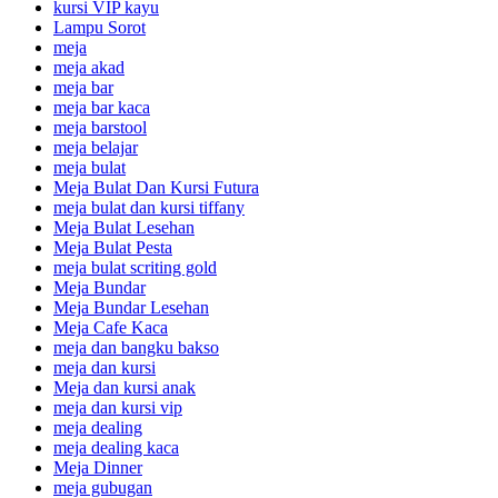
kursi VIP kayu
Lampu Sorot
meja
meja akad
meja bar
meja bar kaca
meja barstool
meja belajar
meja bulat
Meja Bulat Dan Kursi Futura
meja bulat dan kursi tiffany
Meja Bulat Lesehan
Meja Bulat Pesta
meja bulat scriting gold
Meja Bundar
Meja Bundar Lesehan
Meja Cafe Kaca
meja dan bangku bakso
meja dan kursi
Meja dan kursi anak
meja dan kursi vip
meja dealing
meja dealing kaca
Meja Dinner
meja gubugan