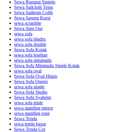
Sewa Rumput Sintetis
Sewa Sailcloth Tents
Sewa Sailtents Colth
Sewa Sarung Kursi
sewa scramble
Sewa Sign Out
sewa sofa
sewa sofa bludru
sewa sofa double
Sewa Sofa Kotak
sewa sofa lesehan
sewa sofa minimalis
Sewa Sofa Minimalis Single Kotak
sewa sofa oval
Sewa Sofa Oval Hitam
Sewa Sofa Queen
sewa sofa single
Sewa Sofa Studio
Sewa Sofa Syahrini
sewa sofa triple
sewa standing mirror
sewa standing rope
Sewa Tenda
sewa tenda bazar
Sewa Tenda Cor