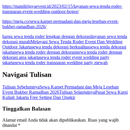
https://mandirijayaevent.id/2023/02/15/layanan-sewa-tenda-roder-
transparan-event-wedding-outdoor-bogor/
https://meja.co/sewa-karpet-permadani-dan-meja-lesehan-event-
bukber-ramadhan-2026/
harga sewa tenda roder lengkap dengan dekorasi
layanan sewa tenda
dekorasi murah
Melayani Sewa Tenda Roder Event Dan Wedding
Outdoor Jakarta
sewa tenda dekorasi berkualitas
sewa tenda dekorasi
jakarta
sewa tenda roder dengan dekorasi
sewa tenda roder dengan
dekorasi area jakarta
sewa tenda roder event wedding party
jakarta
sewa tenda roder transparan wedding party mewah
Navigasi Tulisan
Tulisan Sebelumnya
Sewa Karpet Permadani dan Meja Lesehan
Event Bukber Ramadhan 2026
Tulisan Selanjutnya
Pusat Sewa Kursi
Kuliah Jakarta Free Setting Dan Ongkir
Tinggalkan Balasan
Alamat email Anda tidak akan dipublikasikan.
Ruas yang wajib
ditandai
*