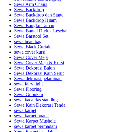
Sewa Arm Chairs
Sewa Backdrop
Sewa Backdrop dan Stage
Sewa Backdrop Hitam
Sewa Bangku Taman
Sewa Bantal Duduk Lesehan
Sewa Barstool Set
sewa bean bag
Sewa Black Curtain
sewa cover kursi
Sewa Cover Meja
Sewa Cover Meja & Kursi
Sewa Dekorasi Balon
Sewa Dekorasi Kain Serut
Sewa dekorasi pelaminan
sewa fairy light
Sewa Flooring
Sewa Gubukan
sewa kaca rias standing
Sewa Kain Dekorasi Tenda
sewa karpet
sewa karpet buana
Sewa Karpet Mushola
sewa karpet permadani
Sewa Karpet sajadah