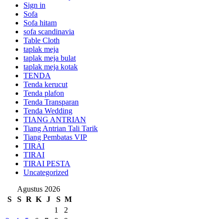
Sign in
Sofa
Sofa hitam
sofa scandinavia
Table Cloth
taplak meja
taplak meja bulat
taplak meja kotak
TENDA
Tenda kerucut
Tenda plafon
Tenda Transparan
Tenda Wedding
TIANG ANTRIAN
Tiang Antrian Tali Tarik
Tiang Pembatas VIP
TIRAI
TIRAI
TIRAI PESTA
Uncategorized
Agustus 2026
S
S
R
K
J
S
M
1
2