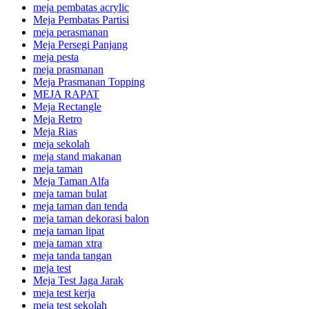
meja pembatas acrylic
Meja Pembatas Partisi
meja perasmanan
Meja Persegi Panjang
meja pesta
meja prasmanan
Meja Prasmanan Topping
MEJA RAPAT
Meja Rectangle
Meja Retro
Meja Rias
meja sekolah
meja stand makanan
meja taman
Meja Taman Alfa
meja taman bulat
meja taman dan tenda
meja taman dekorasi balon
meja taman lipat
meja taman xtra
meja tanda tangan
meja test
Meja Test Jaga Jarak
meja test kerja
meja test sekolah