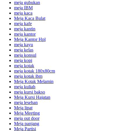
meja gubukan
meja IBM
meja kaca
Meja Kaca Bulat
meja kafe
meja kantin
meja kantor
Meja Kantor Hpl
meja kayu
meja kelas
meja konsul
meja kopi
meja kotak
meja kotak 180x80cm
meja kotak ibm
Meja Kotak Melamin
meja kuliah
meja kursi bakso
Meja Kursi Hajatan
meja lesehan
Meja lipat
Meja Meeting
meja out door
Meja panjang
Meja Partisi