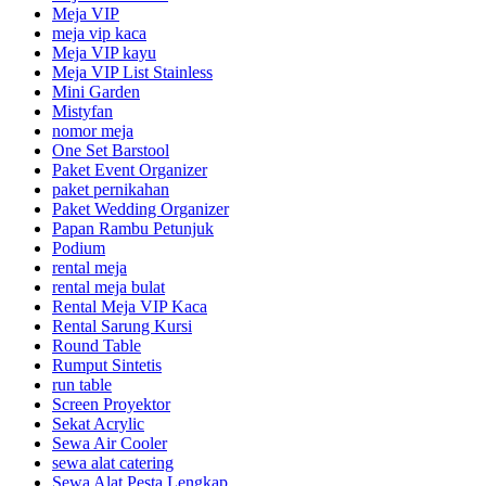
Meja VIP
meja vip kaca
Meja VIP kayu
Meja VIP List Stainless
Mini Garden
Mistyfan
nomor meja
One Set Barstool
Paket Event Organizer
paket pernikahan
Paket Wedding Organizer
Papan Rambu Petunjuk
Podium
rental meja
rental meja bulat
Rental Meja VIP Kaca
Rental Sarung Kursi
Round Table
Rumput Sintetis
run table
Screen Proyektor
Sekat Acrylic
Sewa Air Cooler
sewa alat catering
Sewa Alat Pesta Lengkap