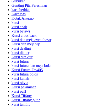
Gubukan
Gunting Pita Peresmian
kaca berhias
Kaca rias
Kotak Angpao
kursi
kursi anak
kursi betawi
Kursi cross back
kursi dan meja event besar
Kursi dan meja vip
kursi dealing
kursi dinner
Kursi direktur
kursi futura
kursi futura dan meja bulat
Kursi Futura Ftr-405
kursi futura polos
kursi kuliah
kursi olivia
Kursi pelaminan
kursi puff
Kursi Tiffany
Kursi Tiffany putih
kursi tunggu