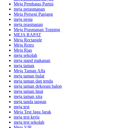
Meja Pembatas Partisi
meja perasmanan
Meja Persegi Panjang
meja pesta
meja prasmanan
Meja Prasmanan Topping
MEJA RAPAT
Meja Rectangle
Meja Retro
Meja Rias
meja sekolah
meja stand makanan
meja taman
Meja Taman Alfa
meja taman bulat
meja taman dan tenda
meja taman dekorasi balon
meja taman lipat
meja taman xtra
meja tanda tangan
meja test
Meja Test Jaga Jarak
meja test kerja
meja test sekolah
Meja VIP