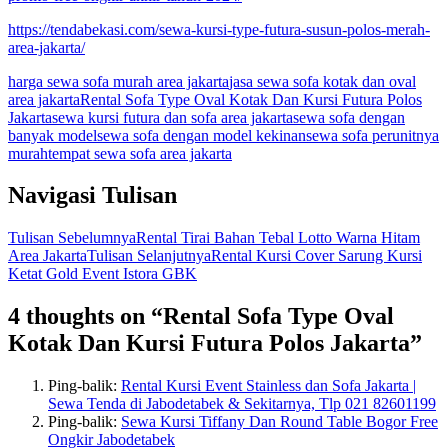
https://tendabekasi.com/sewa-kursi-type-futura-susun-polos-merah-
area-jakarta/
harga sewa sofa murah area jakarta
jasa sewa sofa kotak dan oval
area jakarta
Rental Sofa Type Oval Kotak Dan Kursi Futura Polos
Jakarta
sewa kursi futura dan sofa area jakarta
sewa sofa dengan
banyak model
sewa sofa dengan model kekinan
sewa sofa perunitnya
murah
tempat sewa sofa area jakarta
Navigasi Tulisan
Tulisan Sebelumnya
Rental Tirai Bahan Tebal Lotto Warna Hitam
Area Jakarta
Tulisan Selanjutnya
Rental Kursi Cover Sarung Kursi
Ketat Gold Event Istora GBK
4 thoughts on “Rental Sofa Type Oval
Kotak Dan Kursi Futura Polos Jakarta”
Ping-balik:
Rental Kursi Event Stainless dan Sofa Jakarta |
Sewa Tenda di Jabodetabek & Sekitarnya, Tlp 021 82601199
Ping-balik:
Sewa Kursi Tiffany Dan Round Table Bogor Free
Ongkir Jabodetabek