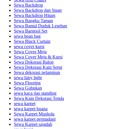
Sewa Backdrop
Sewa Backdrop dan Stage
Sewa Backdrop Hitam
Sewa Bangku Taman
Sewa Bantal Duduk Lesehan
Sewa Barstool Set
sewa bean bag
Sewa Black Curtain
sewa cover kursi
Sewa Cover Meja
Sewa Cover Meja & Kursi
Sewa Dekorasi Balon
Sewa Dekorasi Kain Serut
Sewa dekorasi pelaminan
sewa fairy light
Sewa Flooring
Sewa Gubukan
sewa kaca rias standing
Sewa Kain Dekorasi Tenda
sewa karpet
sewa karpet buana
Sewa Karpet Mushola
sewa karpet permadani
Sewa Karpet sajadah