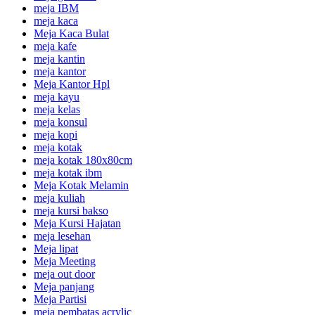
meja IBM
meja kaca
Meja Kaca Bulat
meja kafe
meja kantin
meja kantor
Meja Kantor Hpl
meja kayu
meja kelas
meja konsul
meja kopi
meja kotak
meja kotak 180x80cm
meja kotak ibm
Meja Kotak Melamin
meja kuliah
meja kursi bakso
Meja Kursi Hajatan
meja lesehan
Meja lipat
Meja Meeting
meja out door
Meja panjang
Meja Partisi
meja pembatas acrylic