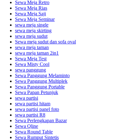
Sewa Meja Retro
Sewa Meja Rias
Sewa Meja Saji
Sewa Meja Seminar
sewa meja single
sewa meja skirting
sewa meja sudut
Sewa meja sudut dan sofa oval
sewa meja taman
sewa meja taman 2in1
Sewa Meja Test
Sewa Misty Cool
sewa panggung
Sewa Panggung Melaminto
Sewa Panggung Multiplek
Sewa Panggung Portable
Sewa Papan Petunjuk
sewa partisi
sewa partisi hitam
sewa partisi panel foto
sewa partisi R8
Sewa Perlengkapan Bazar
Sewa Qline
Sewa Round Table
Sewa Rumput Sintetis