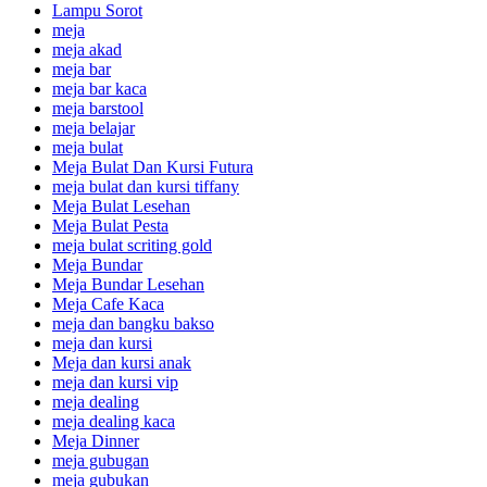
Lampu Sorot
meja
meja akad
meja bar
meja bar kaca
meja barstool
meja belajar
meja bulat
Meja Bulat Dan Kursi Futura
meja bulat dan kursi tiffany
Meja Bulat Lesehan
Meja Bulat Pesta
meja bulat scriting gold
Meja Bundar
Meja Bundar Lesehan
Meja Cafe Kaca
meja dan bangku bakso
meja dan kursi
Meja dan kursi anak
meja dan kursi vip
meja dealing
meja dealing kaca
Meja Dinner
meja gubugan
meja gubukan