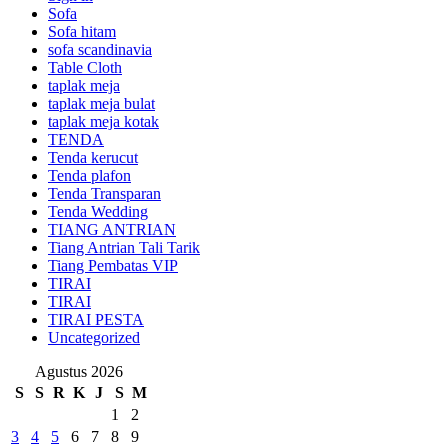
Sofa
Sofa hitam
sofa scandinavia
Table Cloth
taplak meja
taplak meja bulat
taplak meja kotak
TENDA
Tenda kerucut
Tenda plafon
Tenda Transparan
Tenda Wedding
TIANG ANTRIAN
Tiang Antrian Tali Tarik
Tiang Pembatas VIP
TIRAI
TIRAI
TIRAI PESTA
Uncategorized
Agustus 2026
S
S
R
K
J
S
M
1
2
3
4
5
6
7
8
9