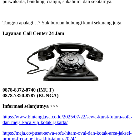
purwakarta, bandung, cianjur, sukabumi dan sekitarnya.
Tunggu apalagi…? Yuk buruan hubungi kami sekarang juga.
Layanan Call Center 24 Jam
0878-8372-8740 (IMUT)
0878-7350-8787 (BUNGA)
Informasi selanjutnya
>>>
https://www.bintangjaya.co.id/2025/07/22/sewa-kursi-futura-sofa-
dan-meja-kaca-vip-kotak-jakarta/
https://meja.co/pusat-sewa-sofa-hitam-oval-dan-kotak-area-jaksel-
promo-free-ongkir-akhir-tahun-2024/