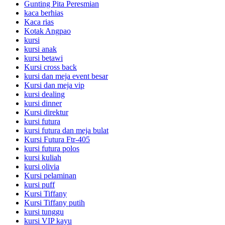
Gunting Pita Peresmian
kaca berhias
Kaca rias
Kotak Angpao
kursi
kursi anak
kursi betawi
Kursi cross back
kursi dan meja event besar
Kursi dan meja vip
kursi dealing
kursi dinner
Kursi direktur
kursi futura
kursi futura dan meja bulat
Kursi Futura Ftr-405
kursi futura polos
kursi kuliah
kursi olivia
Kursi pelaminan
kursi puff
Kursi Tiffany
Kursi Tiffany putih
kursi tunggu
kursi VIP kayu