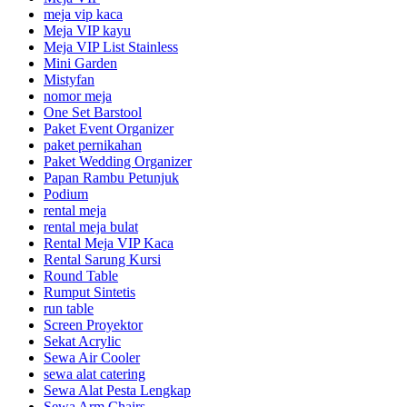
meja vip kaca
Meja VIP kayu
Meja VIP List Stainless
Mini Garden
Mistyfan
nomor meja
One Set Barstool
Paket Event Organizer
paket pernikahan
Paket Wedding Organizer
Papan Rambu Petunjuk
Podium
rental meja
rental meja bulat
Rental Meja VIP Kaca
Rental Sarung Kursi
Round Table
Rumput Sintetis
run table
Screen Proyektor
Sekat Acrylic
Sewa Air Cooler
sewa alat catering
Sewa Alat Pesta Lengkap
Sewa Arm Chairs