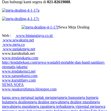
Dan hubungi kami segera di
021-82619088
.
Sewa Meja Dealing
Web :
www.bintangjaya.co.id
www.sewakursi.net
www.meja.co
www.taplakmeja.net
www.kursikuliah.net
www.tendajakarta.com
http://tendabekasi.com/sewa-wastafel-portable-dan-hand-sanitizer-
otomatis-jakarta/
www.tendakeruct.net
www.sarungkursi.com
www.kursitifany.com
SEWA SOFA
www.jasakursifutura.blogspot.com
harga sewa meja
jual taplak meja
meja
meja bagus
meja bar
meja
bulat
meja dealing
meja dealing mewah
meja dealing murah
meja
mewah
meja murah
meja rapat
meja terbaik
meja vip
rental meja
sewa
meja
sewa meja bekasi
sewa meja bulat
sewa meja dealing
Telp Sewa