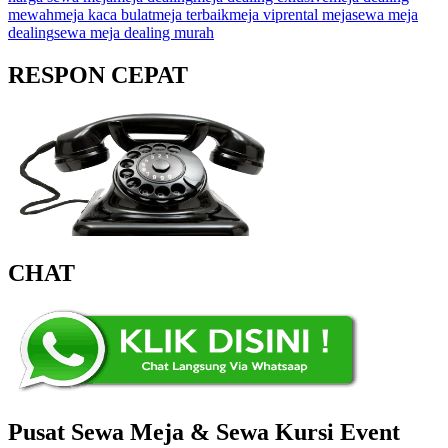
mewah
meja kaca bulat
meja terbaik
meja vip
rental meja
sewa meja
dealing
sewa meja dealing murah
RESPON CEPAT
CHAT
Pusat Sewa Meja & Sewa Kursi Event