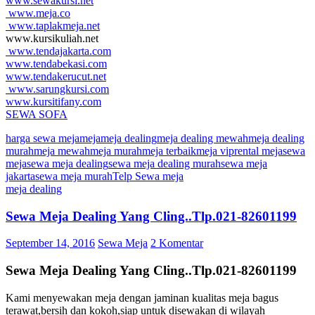
www.sewakursi.net
www.meja.co
www.taplakmeja.net
www.kursikuliah.net
www.tendajakarta.com
www.tendabekasi.com
www.tendakerucut.net
www.sarungkursi.com
www.kursitifany.com
SEWA SOFA
harga sewa meja
meja
meja dealing
meja dealing mewah
meja dealing
murah
meja mewah
meja murah
meja terbaik
meja vip
rental meja
sewa
meja
sewa meja dealing
sewa meja dealing murah
sewa meja
jakarta
sewa meja murah
Telp Sewa meja
meja dealing
Sewa Meja Dealing Yang Cling..Tlp.021-82601199
September 14, 2016
Sewa Meja
2 Komentar
Sewa Meja Dealing Yang Cling..Tlp.021-82601199
Kami menyewakan meja dengan jaminan kualitas meja bagus
terawat,bersih dan kokoh,siap untuk disewakan di wilayah