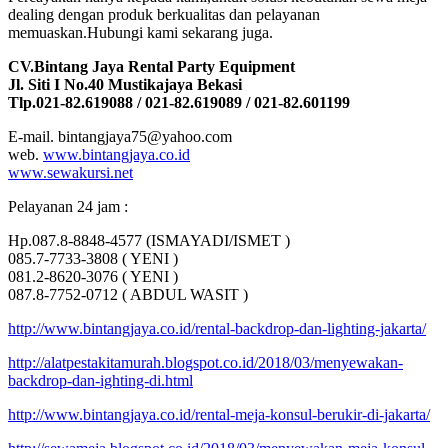
dealing dengan produk berkualitas dan pelayanan
memuaskan.Hubungi kami sekarang juga.
CV.Bintang Jaya Rental Party Equipment
Jl. Siti I No.40 Mustikajaya Bekasi
Tlp.021-82.619088 / 021-82.619089 / 021-82.601199
E-mail. bintangjaya75@yahoo.com
web.
www.bintangjaya.co.id
www.sewakursi.net
Pelayanan 24 jam :
Hp.087.8-8848-4577 (ISMAYADI/ISMET )
085.7-7733-3808 ( YENI )
081.2-8620-3076 ( YENI )
087.8-7752-0712 ( ABDUL WASIT )
http://www.bintangjaya.co.id/rental-backdrop-dan-lighting-jakarta/
http://alatpestakitamurah.blogspot.co.id/2018/03/menyewakan-
backdrop-dan-ighting-di.html
http://www.bintangjaya.co.id/rental-meja-konsul-berukir-di-jakarta/