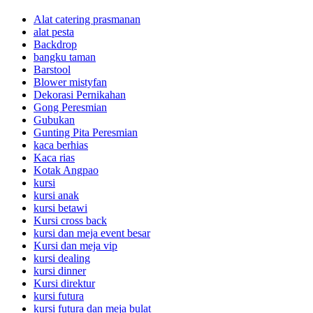
Alat catering prasmanan
alat pesta
Backdrop
bangku taman
Barstool
Blower mistyfan
Dekorasi Pernikahan
Gong Peresmian
Gubukan
Gunting Pita Peresmian
kaca berhias
Kaca rias
Kotak Angpao
kursi
kursi anak
kursi betawi
Kursi cross back
kursi dan meja event besar
Kursi dan meja vip
kursi dealing
kursi dinner
Kursi direktur
kursi futura
kursi futura dan meja bulat