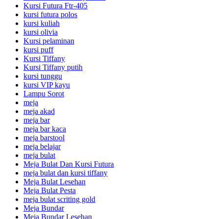
Kursi Futura Ftr-405
kursi futura polos
kursi kuliah
kursi olivia
Kursi pelaminan
kursi puff
Kursi Tiffany
Kursi Tiffany putih
kursi tunggu
kursi VIP kayu
Lampu Sorot
meja
meja akad
meja bar
meja bar kaca
meja barstool
meja belajar
meja bulat
Meja Bulat Dan Kursi Futura
meja bulat dan kursi tiffany
Meja Bulat Lesehan
Meja Bulat Pesta
meja bulat scriting gold
Meja Bundar
Meja Bundar Lesehan