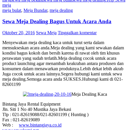
meja
meja bulat
,
Meja Bundar
,
meja dealing
Sewa Meja Dealing Bagus Untuk Acara Anda
Oktober 20, 2016
Sewa Meja
Tinggalkan komentar
Menyewakan meja dealing kaca untuk turut serta dalam
mensukseskan acara anda.Meja dealing yang kami sewakan dalam
kondisi bagus kokoh dan bersih karena di rawat oleh tim khusus
perawatan yang sudah terlatih.Meja dealing cocok untuk acara
product launching agar menambah keakraban antara produsen dan
konsumen dalam menawarkan produknya.Lebih dekat lebih akrab
Juga cocok untuk acara lainnya.Segera hubungi kami untuk sewa
meja dealing.Semoga acara anda SUKSES.Hubungi kami di 021-
82601199
Meja Dealing Kaca
Bintang Jaya Rental Equipment
Jln. Siti 1 No 40 Mustika Jaya Bekasi
Tlp : 021-82619088/021-82601199 ( Hunting )
Fax : 021-82619089
Web :
www.bintangjaya.co.id