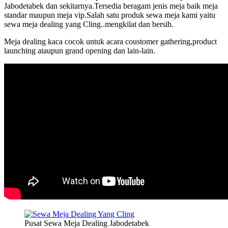
Jabodetabek dan sekitarnya.Tersedia beragam jenis meja baik meja
standar maupun meja vip.Salah satu produk sewa meja kami yaitu
sewa meja dealing yang Cling..mengkilat dan bersih.
Meja dealing kaca cocok untuk acara coustomer gathering,product
launching ataupun grand opening dan lain-lain.
Pusat Sewa Meja Dealing Jabodetabek