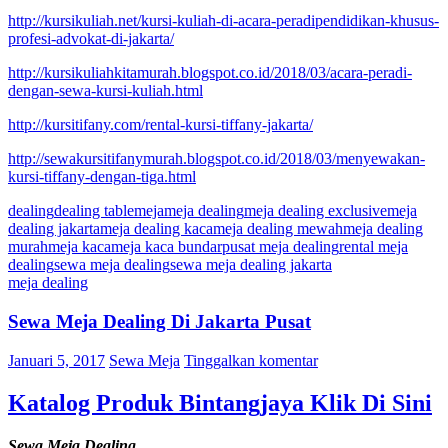
http://kursikuliah.net/kursi-kuliah-di-acara-peradipendidikan-khusus-
profesi-advokat-di-jakarta/
http://kursikuliahkitamurah.blogspot.co.id/2018/03/acara-peradi-
dengan-sewa-kursi-kuliah.html
http://kursitifany.com/rental-kursi-tiffany-jakarta/
http://sewakursitifanymurah.blogspot.co.id/2018/03/menyewakan-
kursi-tiffany-dengan-tiga.html
dealing
dealing table
meja
meja dealing
meja dealing exclusive
meja
dealing jakarta
meja dealing kaca
meja dealing mewah
meja dealing
murah
meja kaca
meja kaca bundar
pusat meja dealing
rental meja
dealing
sewa meja dealing
sewa meja dealing jakarta
meja dealing
Sewa Meja Dealing Di Jakarta Pusat
Januari 5, 2017
Sewa Meja
Tinggalkan komentar
Katalog Produk Bintangjaya Klik Di Sini
Sewa Meja Dealing