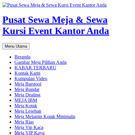
Pusat Sewa Meja & Sewa
Kursi Event Kantor Anda
Cari
Langsung
Menu Utama
ke
isi
Beranda
Gambar Meja Pilihan Anda
KABAR TERBARU
Kontak Kami
Kumpulan Video
Meja Barstool
Meja Bundar
Meja Dealing
MEJA IBM
Meja Kotak
Meja Lesehan
Meja Melamin Kotak Minimalis
Meja Rias
Meja Vip Kaca
Meja VIP Kayu