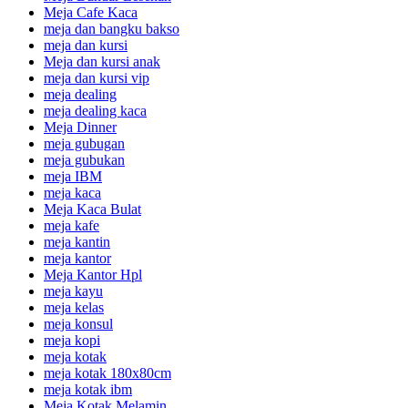
Meja Cafe Kaca
meja dan bangku bakso
meja dan kursi
Meja dan kursi anak
meja dan kursi vip
meja dealing
meja dealing kaca
Meja Dinner
meja gubugan
meja gubukan
meja IBM
meja kaca
Meja Kaca Bulat
meja kafe
meja kantin
meja kantor
Meja Kantor Hpl
meja kayu
meja kelas
meja konsul
meja kopi
meja kotak
meja kotak 180x80cm
meja kotak ibm
Meja Kotak Melamin