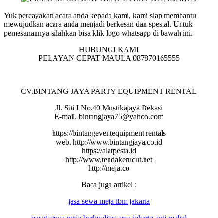
Yuk percayakan acara anda kepada kami, kami siap membantu
mewujudkan acara anda menjadi berkesan dan spesial. Untuk
pemesanannya silahkan bisa klik logo whatsapp di bawah ini.
HUBUNGI KAMI
PELAYAN CEPAT MAULA 087870165555
CV.BINTANG JAYA PARTY EQUIPMENT RENTAL
Jl. Siti I No.40 Mustikajaya Bekasi
E-mail. bintangjaya75@yahoo.com
https://bintangeventequipment.rentals
web. http://www.bintangjaya.co.id
https://alatpesta.id
http://www.tendakerucut.net
http://meja.co
Baca juga artikel :
jasa sewa meja ibm jakarta
pusat
sewa
meja
berkualitas area jakarta anti mahal