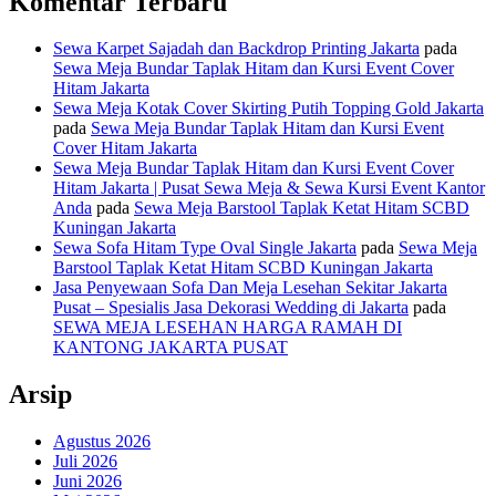
Komentar Terbaru
Sewa Karpet Sajadah dan Backdrop Printing Jakarta
pada
Sewa Meja Bundar Taplak Hitam dan Kursi Event Cover
Hitam Jakarta
Sewa Meja Kotak Cover Skirting Putih Topping Gold Jakarta
pada
Sewa Meja Bundar Taplak Hitam dan Kursi Event
Cover Hitam Jakarta
Sewa Meja Bundar Taplak Hitam dan Kursi Event Cover
Hitam Jakarta | Pusat Sewa Meja & Sewa Kursi Event Kantor
Anda
pada
Sewa Meja Barstool Taplak Ketat Hitam SCBD
Kuningan Jakarta
Sewa Sofa Hitam Type Oval Single Jakarta
pada
Sewa Meja
Barstool Taplak Ketat Hitam SCBD Kuningan Jakarta
Jasa Penyewaan Sofa Dan Meja Lesehan Sekitar Jakarta
Pusat – Spesialis Jasa Dekorasi Wedding di Jakarta
pada
SEWA MEJA LESEHAN HARGA RAMAH DI
KANTONG JAKARTA PUSAT
Arsip
Agustus 2026
Juli 2026
Juni 2026