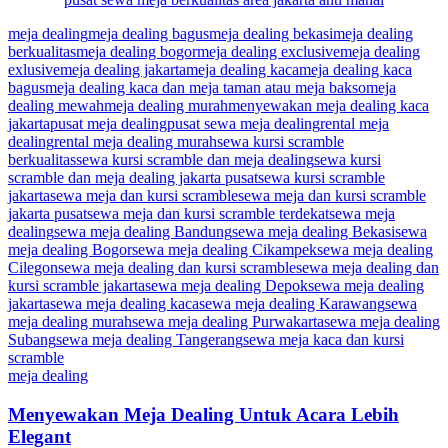
meja dealing
meja dealing bagus
meja dealing bekasi
meja dealing
berkualitas
meja dealing bogor
meja dealing exclusive
meja dealing
exlusive
meja dealing jakarta
meja dealing kaca
meja dealing kaca
bagus
meja dealing kaca dan meja taman atau meja bakso
meja
dealing mewah
meja dealing murah
menyewakan meja dealing kaca
jakarta
pusat meja dealing
pusat sewa meja dealing
rental meja
dealing
rental meja dealing murah
sewa kursi scramble
berkualitas
sewa kursi scramble dan meja dealing
sewa kursi
scramble dan meja dealing jakarta pusat
sewa kursi scramble
jakarta
sewa meja dan kursi scramble
sewa meja dan kursi scramble
jakarta pusat
sewa meja dan kursi scramble terdekat
sewa meja
dealing
sewa meja dealing Bandung
sewa meja dealing Bekasi
sewa
meja dealing Bogor
sewa meja dealing Cikampek
sewa meja dealing
Cilegon
sewa meja dealing dan kursi scramble
sewa meja dealing dan
kursi scramble jakarta
sewa meja dealing Depok
sewa meja dealing
jakarta
sewa meja dealing kaca
sewa meja dealing Karawang
sewa
meja dealing murah
sewa meja dealing Purwakarta
sewa meja dealing
Subang
sewa meja dealing Tangerang
sewa meja kaca dan kursi
scramble
meja dealing
Menyewakan Meja Dealing Untuk Acara Lebih
Elegant