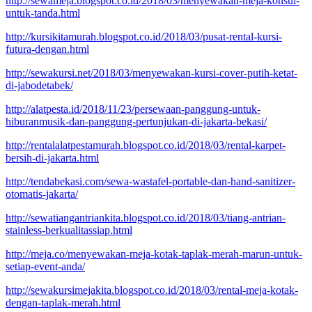
http://sewameja.blogspot.co.id/2018/03/menyewakan-meja-konsul-
untuk-tanda.html
http://kursikitamurah.blogspot.co.id/2018/03/pusat-rental-kursi-
futura-dengan.html
http://sewakursi.net/2018/03/menyewakan-kursi-cover-putih-ketat-
di-jabodetabek/
http://alatpesta.id/2018/11/23/persewaan-panggung-untuk-
hiburanmusik-dan-panggung-pertunjukan-di-jakarta-bekasi/
http://rentalalatpestamurah.blogspot.co.id/2018/03/rental-karpet-
bersih-di-jakarta.html
http://tendabekasi.com/sewa-wastafel-portable-dan-hand-sanitizer-
otomatis-jakarta/
http://sewatiangantriankita.blogspot.co.id/2018/03/tiang-antrian-
stainless-berkualitassiap.html
http://meja.co/menyewakan-meja-kotak-taplak-merah-marun-untuk-
setiap-event-anda/
http://sewakursimejakita.blogspot.co.id/2018/03/rental-meja-kotak-
dengan-taplak-merah.html