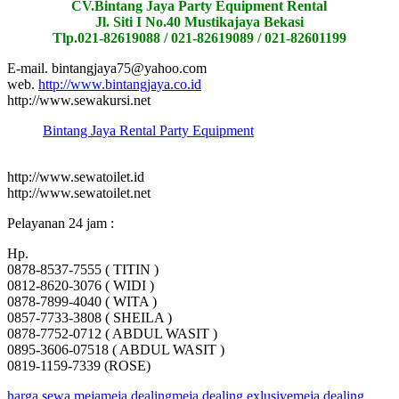
CV.Bintang Jaya Party Equipment Rental
Jl. Siti I No.40 Mustikajaya Bekasi
Tlp.021-82619088 / 021-82619089 / 021-82601199
E-mail. bintangjaya75@yahoo.com
web.
http://www.bintangjaya.co.id
http://www.sewakursi.net
Bintang Jaya Rental Party Equipment
http://www.sewatoilet.id
http://www.sewatoilet.net
Pelayanan 24 jam :
Hp.
0878-8537-7555 ( TITIN )
0812-8620-3076 ( WIDI )
0878-7899-4040 ( WITA )
0857-7733-3808 ( SHEILA )
0878-7752-0712 ( ABDUL WASIT )
0895-3606-07518 ( ABDUL WASIT )
0819-1159-7339 (ROSE)
harga sewa meja
meja dealing
meja dealing exlusive
meja dealing