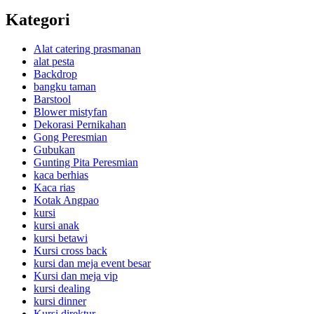
Kategori
Alat catering prasmanan
alat pesta
Backdrop
bangku taman
Barstool
Blower mistyfan
Dekorasi Pernikahan
Gong Peresmian
Gubukan
Gunting Pita Peresmian
kaca berhias
Kaca rias
Kotak Angpao
kursi
kursi anak
kursi betawi
Kursi cross back
kursi dan meja event besar
Kursi dan meja vip
kursi dealing
kursi dinner
Kursi direktur