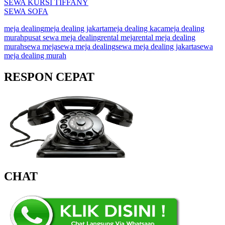
SEWA KURSI TIFFANY
SEWA SOFA
meja dealing
meja dealing jakarta
meja dealing kaca
meja dealing
murah
pusat sewa meja dealing
rental meja
rental meja dealing
murah
sewa meja
sewa meja dealing
sewa meja dealing jakarta
sewa
meja dealing murah
RESPON CEPAT
CHAT