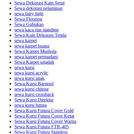
Sewa Dekorasi Kain Serut
Sewa dekorasi pelaminan
sewa fairy light
Sewa Flooring
Sewa Gubukan
sewa kaca rias standing
Sewa Kain Dekorasi Tenda
sewa karpet
sewa karpet buana
Sewa Karpet Mushola
sewa karpet permadani
Sewa Karpet sajadah
sewa kursi
sewa kursi acrylic
sewa kursi anak
Sewa Kursi Barstool
sewa kursi chitose
sewa kursi crossback
Sewa Kursi Direktur
sewa kursi futura
Sewa Kursi Futura Cover Gold
Sewa Kursi Futura Cover Ketat
Sewa Kursi Futura Cover Warna
Sewa Kursi Futura FTR-405
Sewa Kursi Futura Stainless