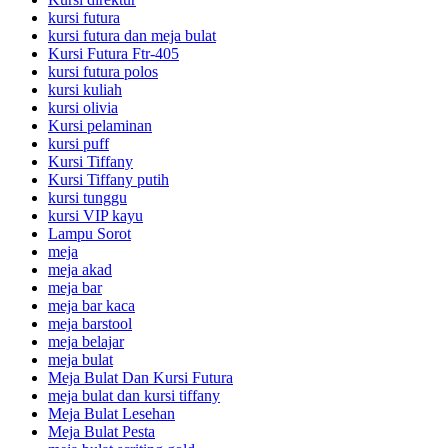
kursi futura
kursi futura dan meja bulat
Kursi Futura Ftr-405
kursi futura polos
kursi kuliah
kursi olivia
Kursi pelaminan
kursi puff
Kursi Tiffany
Kursi Tiffany putih
kursi tunggu
kursi VIP kayu
Lampu Sorot
meja
meja akad
meja bar
meja bar kaca
meja barstool
meja belajar
meja bulat
Meja Bulat Dan Kursi Futura
meja bulat dan kursi tiffany
Meja Bulat Lesehan
Meja Bulat Pesta