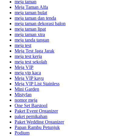
meja taman
Meja Taman Alfa
meja taman bulat
meja taman dan tenda
meja taman dekorasi balon
meja taman lipat
meja taman xtra
meja tanda tangan
meja test
Meja Test Jaga Jarak
meja test kerja
meja test sekolah
Meja VIP
meja vip kaca
Meja VIP kayu
Meja VIP List Stainless
Mini Garden
Mistyfan
nomor meja
One Set Barstool
Paket Event Organizer
paket pernikahan
Paket Wedding Organizer
Papan Rambu Petunjuk
Podium