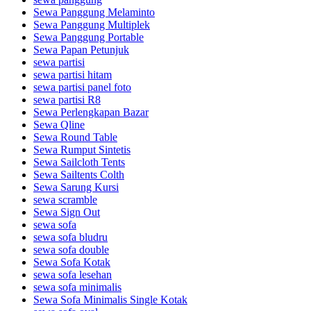
Sewa Panggung Melaminto
Sewa Panggung Multiplek
Sewa Panggung Portable
Sewa Papan Petunjuk
sewa partisi
sewa partisi hitam
sewa partisi panel foto
sewa partisi R8
Sewa Perlengkapan Bazar
Sewa Qline
Sewa Round Table
Sewa Rumput Sintetis
Sewa Sailcloth Tents
Sewa Sailtents Colth
Sewa Sarung Kursi
sewa scramble
Sewa Sign Out
sewa sofa
sewa sofa bludru
sewa sofa double
Sewa Sofa Kotak
sewa sofa lesehan
sewa sofa minimalis
Sewa Sofa Minimalis Single Kotak