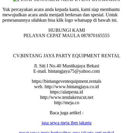
Yuk percayakan acara anda kepada kami, kami siap membantu
mewujudkan acara anda menjadi berkesan dan spesial. Untuk
pemesanannya silahkan bisa klik logo whatsapp di bawah ini.
HUBUNGI KAMI
PELAYAN CEPAT MAULA 087870165555
CV.BINTANG JAYA PARTY EQUIPMENT RENTAL
Jl. Siti I No.40 Mustikajaya Bekasi
E-mail. bintangjaya75@yahoo.com
https://bintangeventequipment.rentals
web. http://www.bintangjaya.co.id
https://alatpesta.id
http://www.tendakerucut.net
http://meja.co
Baca juga artikel :
jasa sewa meja ibm jakarta
pusat
sewa
meja
berkualitas area jakarta anti mahal