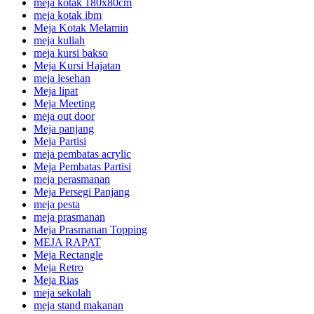
meja kotak 180x80cm
meja kotak ibm
Meja Kotak Melamin
meja kuliah
meja kursi bakso
Meja Kursi Hajatan
meja lesehan
Meja lipat
Meja Meeting
meja out door
Meja panjang
Meja Partisi
meja pembatas acrylic
Meja Pembatas Partisi
meja perasmanan
Meja Persegi Panjang
meja pesta
meja prasmanan
Meja Prasmanan Topping
MEJA RAPAT
Meja Rectangle
Meja Retro
Meja Rias
meja sekolah
meja stand makanan