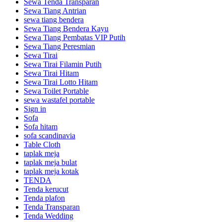
Sewa Tenda Transparan
Sewa Tiang Antrian
sewa tiang bendera
Sewa Tiang Bendera Kayu
Sewa Tiang Pembatas VIP Putih
Sewa Tiang Peresmian
Sewa Tirai
Sewa Tirai Filamin Putih
Sewa Tirai Hitam
Sewa Tirai Lotto Hitam
Sewa Toilet Portable
sewa wastafel portable
Sign in
Sofa
Sofa hitam
sofa scandinavia
Table Cloth
taplak meja
taplak meja bulat
taplak meja kotak
TENDA
Tenda kerucut
Tenda plafon
Tenda Transparan
Tenda Wedding