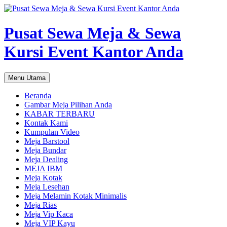
Pusat Sewa Meja & Sewa
Kursi Event Kantor Anda
Cari
Langsung
Menu Utama
ke
isi
Beranda
Gambar Meja Pilihan Anda
KABAR TERBARU
Kontak Kami
Kumpulan Video
Meja Barstool
Meja Bundar
Meja Dealing
MEJA IBM
Meja Kotak
Meja Lesehan
Meja Melamin Kotak Minimalis
Meja Rias
Meja Vip Kaca
Meja VIP Kayu