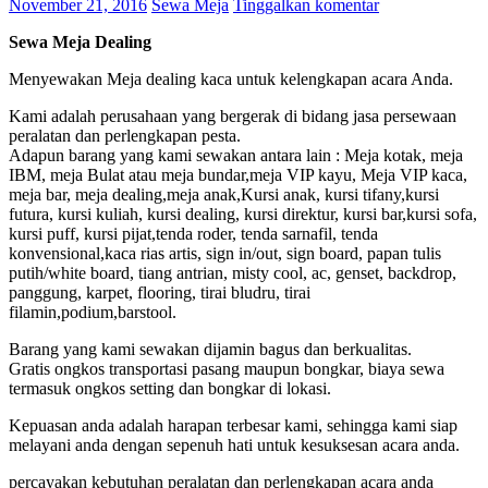
November 21, 2016
Sewa Meja
Tinggalkan komentar
Sewa Meja Dealing
Menyewakan Meja dealing kaca untuk kelengkapan acara Anda.
Kami adalah perusahaan yang bergerak di bidang jasa persewaan
peralatan dan perlengkapan pesta.
Adapun barang yang kami sewakan antara lain : Meja kotak, meja
IBM, meja Bulat atau meja bundar,meja VIP kayu, Meja VIP kaca,
meja bar, meja dealing,meja anak,Kursi anak, kursi tifany,kursi
futura, kursi kuliah, kursi dealing, kursi direktur, kursi bar,kursi sofa,
kursi puff, kursi pijat,tenda roder, tenda sarnafil, tenda
konvensional,kaca rias artis, sign in/out, sign board, papan tulis
putih/white board, tiang antrian, misty cool, ac, genset, backdrop,
panggung, karpet, flooring, tirai bludru, tirai
filamin,podium,barstool.
Barang yang kami sewakan dijamin bagus dan berkualitas.
Gratis ongkos transportasi pasang maupun bongkar, biaya sewa
termasuk ongkos setting dan bongkar di lokasi.
Kepuasan anda adalah harapan terbesar kami, sehingga kami siap
melayani anda dengan sepenuh hati untuk kesuksesan acara anda.
percayakan kebutuhan peralatan dan perlengkapan acara anda