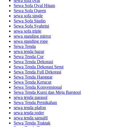
sewa sofa oval
Sewa Sofa Oval Hitam
Sewa Sofa Queen
sewa sofa single
Sewa Sofa Studio
Sewa Sofa Syahrini
sewa sofa triple
sewa standing mirror
sewa standing rope
Sewa Tenda
sewa tenda bazar
Sewa Tenda Cor
Sewa Tenda Dekorasi
Sewa Tenda Dekorasi Serut
Sewa Tenda Full Dekorasi
Sewa Tenda Hanggar
Sewa Tenda Kerucut
Sewa Tenda Konvensional
Sewa Tenda Kursi dan Meja Barstool
sewa tenda parasol
Sewa Tenda Pernikahan
sewa tenda plafon
sewa tenda roder
sewa tenda sarnafil
Sewa Tenda Traktak