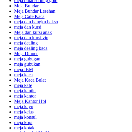
meja bulat scriting gold
Meja Bundar
Meja Bundar Lesehan
Meja Cafe Kaca
meja dan bangku bakso
meja dan kursi
Meja dan kursi anak
meja dan kursi vip
meja dealing
meja dealing kaca
Meja Dinner
meja gubugan
meja gubukan
meja IBM
meja kaca
Meja Kaca Bulat
meja kafe
meja kantin
meja kantor
Meja Kantor Hpl
meja kayu
meja kelas
meja konsul
meja kopi
meja kotak