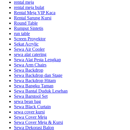
rental meja
rental meja bulat
Rental Meja VIP Kaca
Rental Sarung Kursi
Round Table
Rumput Sintetis
run table
Screen Proyektor
Sekat Acrylic
Sewa Air Cooler
sewa alat catering
Sewa Alat Pesta Lengkap
Sewa Arm Chairs
Sewa Backdrop
Sewa Backdrop dan Stage
Sewa Backdrop Hitam
Sewa Bangku Taman
Sewa Bantal Duduk Lesehan
Sewa Barstool Set
sewa bean bag
Sewa Black Curtain
sewa cover kursi
Sewa Cover Meja
Sewa Cover Meja & Kursi
Sewa Dekorasi Balon