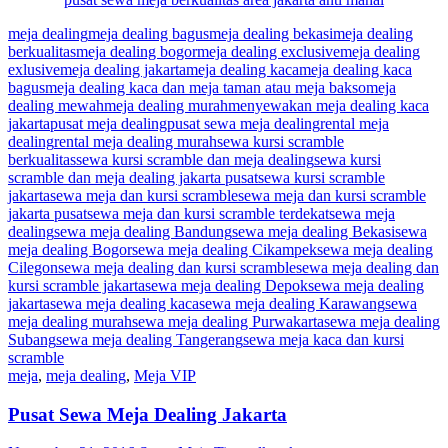
meja dealing
meja dealing bagus
meja dealing bekasi
meja dealing
berkualitas
meja dealing bogor
meja dealing exclusive
meja dealing
exlusive
meja dealing jakarta
meja dealing kaca
meja dealing kaca
bagus
meja dealing kaca dan meja taman atau meja bakso
meja
dealing mewah
meja dealing murah
menyewakan meja dealing kaca
jakarta
pusat meja dealing
pusat sewa meja dealing
rental meja
dealing
rental meja dealing murah
sewa kursi scramble
berkualitas
sewa kursi scramble dan meja dealing
sewa kursi
scramble dan meja dealing jakarta pusat
sewa kursi scramble
jakarta
sewa meja dan kursi scramble
sewa meja dan kursi scramble
jakarta pusat
sewa meja dan kursi scramble terdekat
sewa meja
dealing
sewa meja dealing Bandung
sewa meja dealing Bekasi
sewa
meja dealing Bogor
sewa meja dealing Cikampek
sewa meja dealing
Cilegon
sewa meja dealing dan kursi scramble
sewa meja dealing dan
kursi scramble jakarta
sewa meja dealing Depok
sewa meja dealing
jakarta
sewa meja dealing kaca
sewa meja dealing Karawang
sewa
meja dealing murah
sewa meja dealing Purwakarta
sewa meja dealing
Subang
sewa meja dealing Tangerang
sewa meja kaca dan kursi
scramble
meja
,
meja dealing
,
Meja VIP
Pusat Sewa Meja Dealing Jakarta