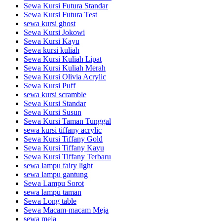
Sewa Kursi Futura Standar
Sewa Kursi Futura Test
sewa kursi ghost
Sewa Kursi Jokowi
Sewa Kursi Kayu
Sewa kursi kuliah
Sewa Kursi Kuliah Lipat
Sewa Kursi Kuliah Merah
Sewa Kursi Olivia Acrylic
Sewa Kursi Puff
sewa kursi scramble
Sewa Kursi Standar
Sewa Kursi Susun
Sewa Kursi Taman Tunggal
sewa kursi tiffany acrylic
Sewa Kursi Tiffany Gold
Sewa Kursi Tiffany Kayu
Sewa Kursi Tiffany Terbaru
sewa lampu fairy light
sewa lampu gantung
Sewa Lampu Sorot
sewa lampu taman
Sewa Long table
Sewa Macam-macam Meja
sewa meja