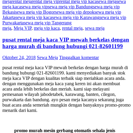
meja
rental meja
rental meja vip
rental meja vip kaca
sewa meja
sewa
meja kaca
sewa meja vip
sewa meja vip Bandung
sewa meja vip
Bekasi
sewa meja vip Bogor
sewa meja vip depok
sewa meja vip
Jakarta
sewa meja vip kaca
sewa meja vip Karawang
sewa meja vip
Purwakarta
sewa meja vip Tangerang
meja
,
Meja VIP
,
meja vip kaca
,
rental meja
,
sewa meja
pusat rental meja kaca VIP mewah berkelas dengan
harga murah di bandung hubungi 021-82601199
Oktober 24, 2018
Sewa Meja
Tinggalkan komentar
pusat rental meja kaca VIP mewah berkelas dengan harga murah di
bandung hubungi 021-82601199. kami menyediakan banyak stok
meja kaca VIP dengan kualitas terbaik siap meriahkan acara anda.
dengan menggunakan meja kaca yang keren ini akan membuat
acara anda lebih berkelas dan meriah. kami siap melayani
pemesanan wilayah jabodetabek, karawang, banten, cilegon,
purwakarta dan bandung. ayo pesan meja kacanya sekarang juga
buat acara anda semeriah mungkin dengan banyaknya promo-promo
menarik dari kami.
promo murah mesin gerbang otomatis sehala jenis