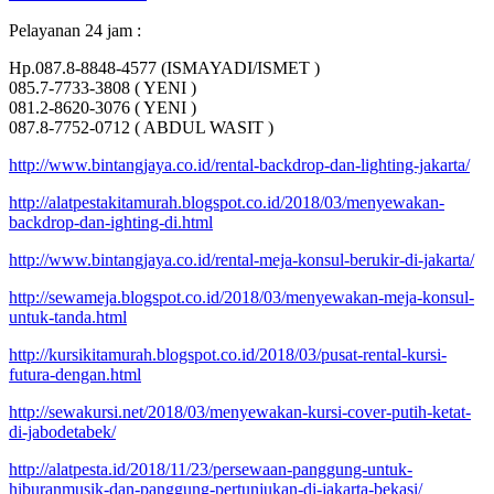
Pelayanan 24 jam :
Hp.087.8-8848-4577 (ISMAYADI/ISMET )
085.7-7733-3808 ( YENI )
081.2-8620-3076 ( YENI )
087.8-7752-0712 ( ABDUL WASIT )
http://www.bintangjaya.co.id/rental-backdrop-dan-lighting-jakarta/
http://alatpestakitamurah.blogspot.co.id/2018/03/menyewakan-
backdrop-dan-ighting-di.html
http://www.bintangjaya.co.id/rental-meja-konsul-berukir-di-jakarta/
http://sewameja.blogspot.co.id/2018/03/menyewakan-meja-konsul-
untuk-tanda.html
http://kursikitamurah.blogspot.co.id/2018/03/pusat-rental-kursi-
futura-dengan.html
http://sewakursi.net/2018/03/menyewakan-kursi-cover-putih-ketat-
di-jabodetabek/
http://alatpesta.id/2018/11/23/persewaan-panggung-untuk-
hiburanmusik-dan-panggung-pertunjukan-di-jakarta-bekasi/