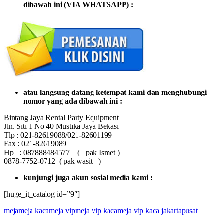
dibawah ini (VIA WHATSAPP) :
atau langsung datang ketempat kami dan menghubungi
nomor yang ada dibawah ini :
Bintang Jaya Rental Party Equipment
Jln. Siti 1 No 40 Mustika Jaya Bekasi
Tlp : 021-82619088/021-82601199
Fax : 021-82619089
Hp : 087888484577 ( pak Ismet )
0878-7752-0712 ( pak wasit )
kunjungi juga akun sosial media kami :
[huge_it_catalog id=”9″]
meja
meja kaca
meja vip
meja vip kaca
meja vip kaca jakarta
pusat