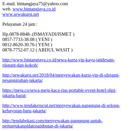
E-mail. bintangjaya75@yahoo.com
web.
www.bintangjaya.co.id
www.sewakursi.net
Pelayanan 24 jam :
Hp.0878-8848-.(ISMAYADI/ISMET )
0857-7733-38.08 ( YENI )
0812-8620-30.76 ( YENI )
0878-7752-07.12 ( ABDUL WASIT )
http://www.bintangjaya.co.id/sewa-kursi-vip-kayu-jatidesain-
elagant-dan-kokoh/
http://sewakursi.net/2018/04/menyewakan-kursi-vip-di-ulujami-
pesanggrahan-jakarta/
https://meja.co/sewa-meja-kaca-rias-portable-event-hotel-slipi-
jakarta-barat/
http://www.tendakerucut.net/menyewakan-panggung-di-selong-
kebayoran-baru-jakarta/
http://tendabekasi.com/menyewakan-panggung-untuk-
pertunjukanpidatosambutan-di-jakarta/