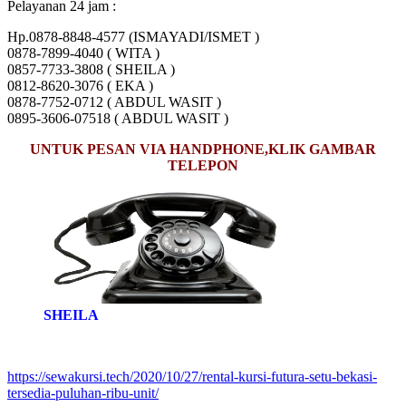
Pelayanan 24 jam :
Hp.0878-8848-4577 (ISMAYADI/ISMET )
0878-7899-4040 ( WITA )
0857-7733-3808 ( SHEILA )
0812-8620-3076 ( EKA )
0878-7752-0712 ( ABDUL WASIT )
0895-3606-07518 ( ABDUL WASIT )
UNTUK PESAN VIA HANDPHONE,KLIK GAMBAR
TELEPON
SHEILA
https://sewakursi.tech/2020/10/27/rental-kursi-futura-setu-bekasi-
tersedia-puluhan-ribu-unit/