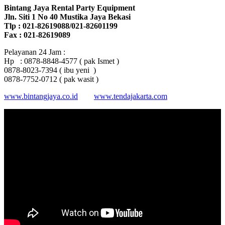
Bintang Jaya Rental Party Equipment
Jln. Siti 1 No 40 Mustika Jaya Bekasi
Tlp : 021-82619088/021-82601199
Fax : 021-82619089
Pelayanan 24 Jam :
Hp : 0878-8848-4577 ( pak Ismet )
0878-8023-7394 ( ibu yeni )
0878-7752-0712 ( pak wasit )
www.bintangjaya.co.id
www.tendajakarta.com