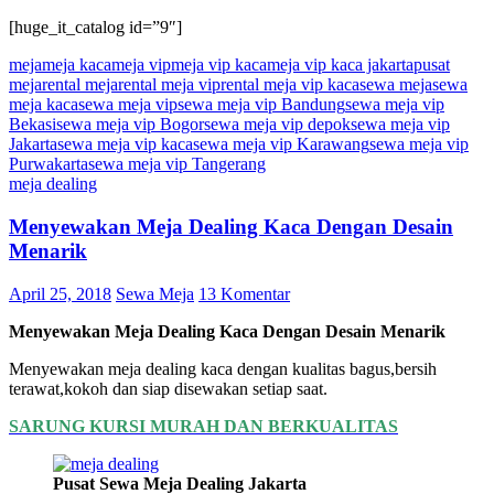
[huge_it_catalog id=”9″]
meja
meja kaca
meja vip
meja vip kaca
meja vip kaca jakarta
pusat
meja
rental meja
rental meja vip
rental meja vip kaca
sewa meja
sewa
meja kaca
sewa meja vip
sewa meja vip Bandung
sewa meja vip
Bekasi
sewa meja vip Bogor
sewa meja vip depok
sewa meja vip
Jakarta
sewa meja vip kaca
sewa meja vip Karawang
sewa meja vip
Purwakarta
sewa meja vip Tangerang
meja dealing
Menyewakan Meja Dealing Kaca Dengan Desain
Menarik
April 25, 2018
Sewa Meja
13 Komentar
Menyewakan Meja Dealing Kaca Dengan Desain Menarik
Menyewakan meja dealing kaca dengan kualitas bagus,bersih
terawat,kokoh dan siap disewakan setiap saat.
SARUNG KURSI MURAH DAN BERKUALITAS
Pusat Sewa Meja Dealing Jakarta