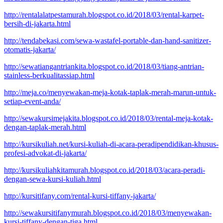
http://rentalalatpestamurah.blogspot.co.id/2018/03/rental-karpet-
bersih-di-jakarta.html
http://tendabekasi.com/sewa-wastafel-portable-dan-hand-sanitizer-
otomatis-jakarta/
http://sewatiangantriankita.blogspot.co.id/2018/03/tiang-antrian-
stainless-berkualitassiap.html
http://meja.co/menyewakan-meja-kotak-taplak-merah-marun-untuk-
setiap-event-anda/
http://sewakursimejakita.blogspot.co.id/2018/03/rental-meja-kotak-
dengan-taplak-merah.html
http://kursikuliah.net/kursi-kuliah-di-acara-peradipendidikan-khusus-
profesi-advokat-di-jakarta/
http://kursikuliahkitamurah.blogspot.co.id/2018/03/acara-peradi-
dengan-sewa-kursi-kuliah.html
http://kursitifany.com/rental-kursi-tiffany-jakarta/
http://sewakursitifanymurah.blogspot.co.id/2018/03/menyewakan-
kursi-tiffany-dengan-tiga.html