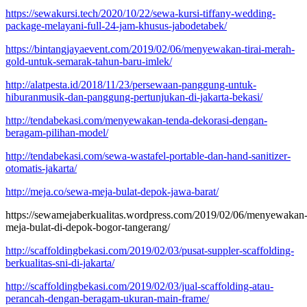
https://sewakursi.tech/2020/10/22/sewa-kursi-tiffany-wedding-
package-melayani-full-24-jam-khusus-jabodetabek/
https://bintangjayaevent.com/2019/02/06/menyewakan-tirai-merah-
gold-untuk-semarak-tahun-baru-imlek/
http://alatpesta.id/2018/11/23/persewaan-panggung-untuk-
hiburanmusik-dan-panggung-pertunjukan-di-jakarta-bekasi/
http://tendabekasi.com/menyewakan-tenda-dekorasi-dengan-
beragam-pilihan-model/
http://tendabekasi.com/sewa-wastafel-portable-dan-hand-sanitizer-
otomatis-jakarta/
http://meja.co/sewa-meja-bulat-depok-jawa-barat/
https://sewamejaberkualitas.wordpress.com/2019/02/06/menyewakan
meja-bulat-di-depok-bogor-tangerang/
http://scaffoldingbekasi.com/2019/02/03/pusat-suppler-scaffolding-
berkualitas-sni-di-jakarta/
http://scaffoldingbekasi.com/2019/02/03/jual-scaffolding-atau-
perancah-dengan-beragam-ukuran-main-frame/