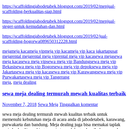
https://scaffoldingjabodetabek.blogspot.com/2019/02/menjual-
scaffolding-berkualitas-siap.html
https://scaffoldingjabodetabek.blogspot.com/2019/02/menjual-
steger-untuk-kemudahan-dan.html
https://scaffoldingjabodetabek.blogspot.com/2019/02/jual-
scaffolding-bogorwa089650312228.html
meja
meja kaca
meja vip
meja vip kaca
meja vip kaca jakarta
pusat
meja
rental meja
rental meja vip
rental meja vip kaca
sewa meja
sewa
meja kaca
sewa meja vip
sewa meja vip Bandung
sewa meja vip
Bekasi
sewa meja vip Bogor
sewa meja vip depok
sewa meja vip
Jakarta
sewa meja vip kaca
sewa meja vip Karawang
sewa meja vip
Purwakarta
sewa meja vip Tangerang
meja
,
meja dealing
sewa meja dealing termurah mewah kualitas terbaik
November 7, 2018
Sewa Meja
Tinggalkan komentar
sewa meja dealing termurah mewah kualitas terbaik untuk
memenuhi kebutuhan meja di acara anda di jabodetabek, karawang,
purwakarta dan bandung. Meja dealing juga bisa memakai taplak