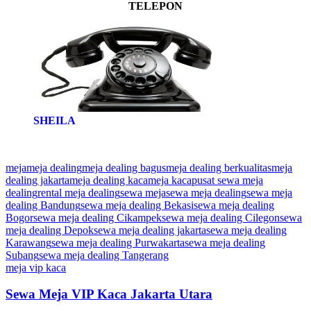
TELEPON
SHEILA
meja
meja dealing
meja dealing bagus
meja dealing berkualitas
meja
dealing jakarta
meja dealing kaca
meja kaca
pusat sewa meja
dealing
rental meja dealing
sewa meja
sewa meja dealing
sewa meja
dealing Bandung
sewa meja dealing Bekasi
sewa meja dealing
Bogor
sewa meja dealing Cikampek
sewa meja dealing Cilegon
sewa
meja dealing Depok
sewa meja dealing jakarta
sewa meja dealing
Karawang
sewa meja dealing Purwakarta
sewa meja dealing
Subang
sewa meja dealing Tangerang
meja vip kaca
Sewa Meja VIP Kaca Jakarta Utara