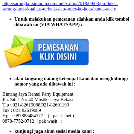
http://sarungkursimurah.com/index.php/2018/09/03/produksi-
sarung-kursi-kualitas-terbaik-siap-order-ke-kota-banda-aceh/
Untuk melakukan pemesanan silahkan anda klik tombol
dibawah ini (VIA WHATSAPP) :
atau langsung datang ketempat kami dan menghubungi
nomor yang ada dibawah ini :
Bintang Jaya Rental Party Equipment
Jln. Siti 1 No 40 Mustika Jaya Bekasi
Tlp : 021-82619088/021-82601199
Fax : 021-82619089
Hp : 087888484577 ( pak Ismet )
0878-7752-0712 ( pak wasit )
kunjungi juga akun sosial media kami :