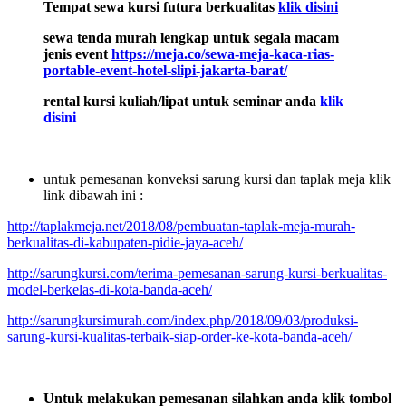
Tempat sewa kursi futura berkualitas
klik disini
sewa tenda murah lengkap untuk segala macam
jenis event
https://meja.co/sewa-meja-kaca-rias-
portable-event-hotel-slipi-jakarta-barat/
rental kursi kuliah/lipat untuk seminar anda
klik
disini
untuk pemesanan konveksi sarung kursi dan taplak meja klik
link dibawah ini :
http://taplakmeja.net/2018/08/pembuatan-taplak-meja-murah-
berkualitas-di-kabupaten-pidie-jaya-aceh/
http://sarungkursi.com/terima-pemesanan-sarung-kursi-berkualitas-
model-berkelas-di-kota-banda-aceh/
http://sarungkursimurah.com/index.php/2018/09/03/produksi-
sarung-kursi-kualitas-terbaik-siap-order-ke-kota-banda-aceh/
Untuk melakukan pemesanan silahkan anda klik tombol