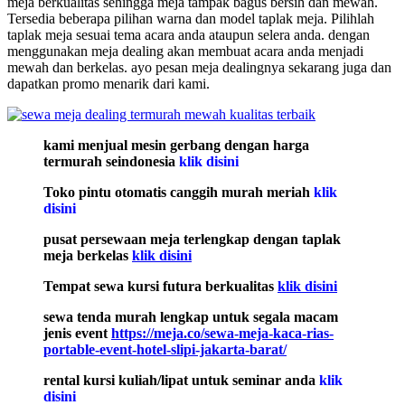
meja berkualitas sehingga meja tampak bagus bersih dan mewah.
Tersedia beberapa pilihan warna dan model taplak meja. Pilihlah
taplak meja sesuai tema acara anda ataupun selera anda. dengan
menggunakan meja dealing akan membuat acara anda menjadi
mewah dan berkelas. ayo pesan meja dealingnya sekarang juga dan
dapatkan promo menarik dari kami.
kami menjual mesin gerbang dengan harga
termurah seindonesia
klik disini
Toko pintu otomatis canggih murah meriah
klik
disini
pusat persewaan meja terlengkap dengan taplak
meja berkelas
klik disini
Tempat sewa kursi futura berkualitas
klik disini
sewa tenda murah lengkap untuk segala macam
jenis event
https://meja.co/sewa-meja-kaca-rias-
portable-event-hotel-slipi-jakarta-barat/
rental kursi kuliah/lipat untuk seminar anda
klik
disini