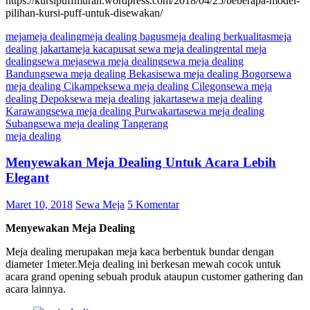
https://kursipuffmurah.wordpress.com/2018/04/25/beberapa-model-
pilihan-kursi-puff-untuk-disewakan/
meja
meja dealing
meja dealing bagus
meja dealing berkualitas
meja
dealing jakarta
meja kaca
pusat sewa meja dealing
rental meja
dealing
sewa meja
sewa meja dealing
sewa meja dealing
Bandung
sewa meja dealing Bekasi
sewa meja dealing Bogor
sewa
meja dealing Cikampek
sewa meja dealing Cilegon
sewa meja
dealing Depok
sewa meja dealing jakarta
sewa meja dealing
Karawang
sewa meja dealing Purwakarta
sewa meja dealing
Subang
sewa meja dealing Tangerang
meja dealing
Menyewakan Meja Dealing Untuk Acara Lebih
Elegant
Maret 10, 2018
Sewa Meja
5 Komentar
Menyewakan Meja Dealing
Meja dealing merupakan meja kaca berbentuk bundar dengan
diameter 1meter.Meja dealing ini berkesan mewah cocok untuk
acara grand opening sebuah produk ataupun customer gathering dan
acara lainnya.