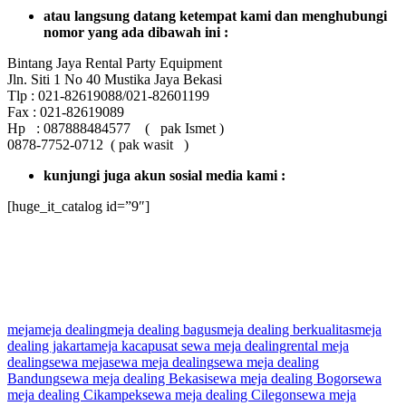
atau langsung datang ketempat kami dan menghubungi
nomor yang ada dibawah ini :
Bintang Jaya Rental Party Equipment
Jln. Siti 1 No 40 Mustika Jaya Bekasi
Tlp : 021-82619088/021-82601199
Fax : 021-82619089
Hp : 087888484577 ( pak Ismet )
0878-7752-0712 ( pak wasit )
kunjungi juga akun sosial media kami :
[huge_it_catalog id=”9″]
meja
meja dealing
meja dealing bagus
meja dealing berkualitas
meja
dealing jakarta
meja kaca
pusat sewa meja dealing
rental meja
dealing
sewa meja
sewa meja dealing
sewa meja dealing
Bandung
sewa meja dealing Bekasi
sewa meja dealing Bogor
sewa
meja dealing Cikampek
sewa meja dealing Cilegon
sewa meja