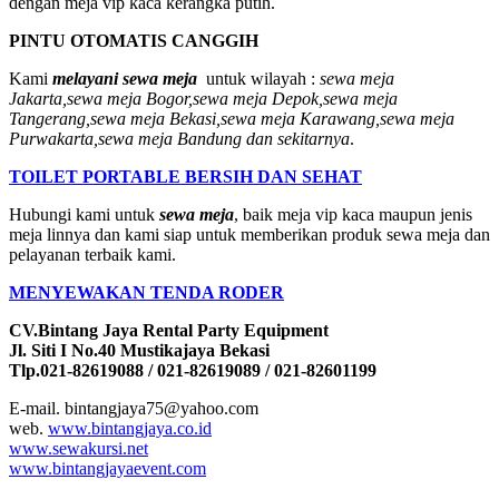
dengan meja vip kaca kerangka putih.
PINTU OTOMATIS CANGGIH
Kami
melayani sewa meja
untuk wilayah :
sewa meja
Jakarta,sewa meja Bogor,sewa meja Depok,sewa meja
Tangerang,sewa meja Bekasi,sewa meja Karawang,sewa meja
Purwakarta,sewa meja Bandung dan sekitarnya
.
TOILET PORTABLE BERSIH DAN SEHAT
Hubungi kami untuk
sewa meja
, baik meja vip kaca maupun jenis
meja linnya dan kami siap untuk memberikan produk sewa meja dan
pelayanan terbaik kami.
MENYEWAKAN TENDA RODER
CV.Bintang Jaya Rental Party Equipment
Jl. Siti I No.40 Mustikajaya Bekasi
Tlp.021-82619088 / 021-82619089 / 021-82601199
E-mail. bintangjaya75@yahoo.com
web.
www.bintangjaya.co.id
www.sewakursi.net
www.bintangjayaevent.com