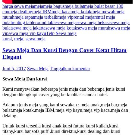
harga sewa meja
meja
meja bagus
meja bulat
meja bulat besar 180
cm
meja dealing
meja IBM
meja kaca
meja kotak
meja mewah
meja
murah
meja rapat
meja terbaik
meja vip
rental meja
rental meja
bulat
renting table
round table
sewa meja
sewa meja bekasi
sewa meja
bulat
sewa meja jakarta
sewa meja kotak
sewa meja murah
sewa meja
vip
sewa meja vip kayu
Telp Sewa meja
kursi
,
meja
,
sewa meja
Sewa Meja Dan Kursi Dengan Cover Ketat Hitam
Elegant
Juni 5, 2017
Sewa Meja
Tinggalkan komentar
Sewa Meja Dan kursi
Kami menyewakan beberapa jenis meja dan beberapa jenis kursi
dengan dilengkapi cover yang berkualitas standar hotel.
Adapun jenis meja yang kami sewakan : meja anak,meja bar,meja
bulat,meja kotak,meja IBM,meja vip kayu,meja vip kaca,meja dan
delaing.
Untuk kursi tersedia kursi anak,kursi futura,kursi kuliah,kursi
tifany,kursi bar,sofa,puff ,kursi direktur,kursi dealing dan kursi