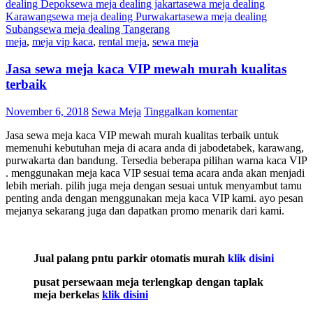
dealing Depok
sewa meja dealing jakarta
sewa meja dealing
Karawang
sewa meja dealing Purwakarta
sewa meja dealing
Subang
sewa meja dealing Tangerang
meja
,
meja vip kaca
,
rental meja
,
sewa meja
Jasa sewa meja kaca VIP mewah murah kualitas
terbaik
November 6, 2018
Sewa Meja
Tinggalkan komentar
Jasa sewa meja kaca VIP mewah murah kualitas terbaik untuk
memenuhi kebutuhan meja di acara anda di jabodetabek, karawang,
purwakarta dan bandung. Tersedia beberapa pilihan warna kaca VIP
. menggunakan meja kaca VIP sesuai tema acara anda akan menjadi
lebih meriah. pilih juga meja dengan sesuai untuk menyambut tamu
penting anda dengan menggunakan meja kaca VIP kami. ayo pesan
mejanya sekarang juga dan dapatkan promo menarik dari kami.
Jual palang pntu parkir otomatis murah
klik disini
pusat persewaan meja terlengkap dengan taplak
meja berkelas
klik disini