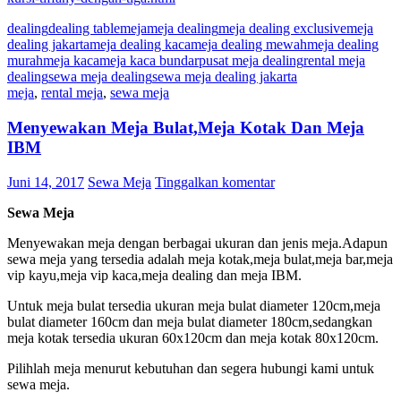
dealing
dealing table
meja
meja dealing
meja dealing exclusive
meja
dealing jakarta
meja dealing kaca
meja dealing mewah
meja dealing
murah
meja kaca
meja kaca bundar
pusat meja dealing
rental meja
dealing
sewa meja dealing
sewa meja dealing jakarta
meja
,
rental meja
,
sewa meja
Menyewakan Meja Bulat,Meja Kotak Dan Meja
IBM
Juni 14, 2017
Sewa Meja
Tinggalkan komentar
Sewa Meja
Menyewakan meja dengan berbagai ukuran dan jenis meja.Adapun
sewa meja yang tersedia adalah meja kotak,meja bulat,meja bar,meja
vip kayu,meja vip kaca,meja dealing dan meja IBM.
Untuk meja bulat tersedia ukuran meja bulat diameter 120cm,meja
bulat diameter 160cm dan meja bulat diameter 180cm,sedangkan
meja kotak tersedia ukuran 60x120cm dan meja kotak 80x120cm.
Pilihlah meja menurut kebutuhan dan segera hubungi kami untuk
sewa meja.