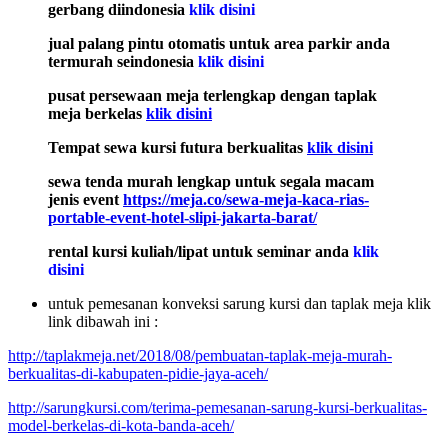
gerbang diindonesia
klik disini
jual palang pintu otomatis untuk area parkir anda
termurah seindonesia
klik disini
pusat persewaan meja terlengkap dengan taplak
meja berkelas
klik disini
Tempat sewa kursi futura berkualitas
klik disini
sewa tenda murah lengkap untuk segala macam
jenis event
https://meja.co/sewa-meja-kaca-rias-
portable-event-hotel-slipi-jakarta-barat/
rental kursi kuliah/lipat untuk seminar anda
klik
disini
untuk pemesanan konveksi sarung kursi dan taplak meja klik
link dibawah ini :
http://taplakmeja.net/2018/08/pembuatan-taplak-meja-murah-
berkualitas-di-kabupaten-pidie-jaya-aceh/
http://sarungkursi.com/terima-pemesanan-sarung-kursi-berkualitas-
model-berkelas-di-kota-banda-aceh/