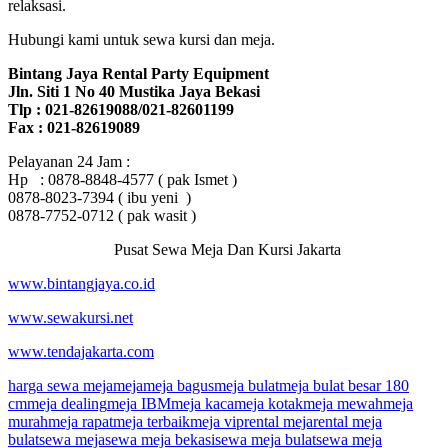
relaksasi.
Hubungi kami untuk sewa kursi dan meja.
Bintang Jaya Rental Party Equipment
Jln. Siti 1 No 40 Mustika Jaya Bekasi
Tlp : 021-82619088/021-82601199
Fax : 021-82619089
Pelayanan 24 Jam :
Hp : 0878-8848-4577 ( pak Ismet )
0878-8023-7394 ( ibu yeni )
0878-7752-0712 ( pak wasit )
Pusat Sewa Meja Dan Kursi Jakarta
www.bintangjaya.co.id
www.sewakursi.net
www.tendajakarta.com
harga sewa meja
meja
meja bagus
meja bulat
meja bulat besar 180
cm
meja dealing
meja IBM
meja kaca
meja kotak
meja mewah
meja
murah
meja rapat
meja terbaik
meja vip
rental meja
rental meja
bulat
sewa meja
sewa meja bekasi
sewa meja bulat
sewa meja