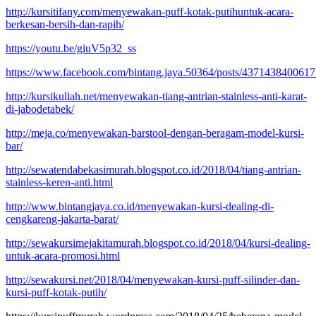
http://kursitifany.com/menyewakan-puff-kotak-putihuntuk-acara-
berkesan-bersih-dan-rapih/
https://youtu.be/giuV5p32_ss
https://www.facebook.com/bintang.jaya.50364/posts/437143840061
http://kursikuliah.net/menyewakan-tiang-antrian-stainless-anti-karat-
di-jabodetabek/
http://meja.co/menyewakan-barstool-dengan-beragam-model-kursi-
bar/
http://sewatendabekasimurah.blogspot.co.id/2018/04/tiang-antrian-
stainless-keren-anti.html
http://www.bintangjaya.co.id/menyewakan-kursi-dealing-di-
cengkareng-jakarta-barat/
http://sewakursimejakitamurah.blogspot.co.id/2018/04/kursi-dealing-
untuk-acara-promosi.html
http://sewakursi.net/2018/04/menyewakan-kursi-puff-silinder-dan-
kursi-puff-kotak-putih/