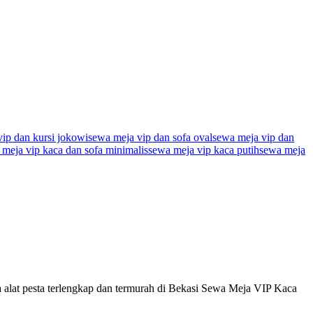
ip dan kursi jokowi
sewa meja vip dan sofa oval
sewa meja vip dan
 meja vip kaca dan sofa minimalis
sewa meja vip kaca putih
sewa meja
at pesta terlengkap dan termurah di Bekasi Sewa Meja VIP Kaca