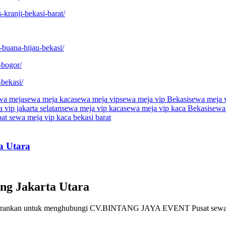
-kranji-bekasi-barat/
-buana-hijau-bekasi/
-bogor/
bekasi/
wa meja
sewa meja kaca
sewa meja vip
sewa meja vip Bekasi
sewa meja v
 vip jakarta selatan
sewa meja vip kaca
sewa meja vip kaca Bekasi
sewa
at sewa meja vip kaca bekasi barat
a Utara
ng Jakarta Utara
i sarankan untuk menghubungi CV.BINTANG JAYA EVENT Pusat sewa al