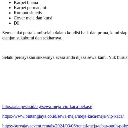
Karpet buana
Karpet permadani
Rumput sintetis
Cover meja dan kursi
Dll.
Semua alat pesta kami selalu dalam kondisi baik dan prima, kami siap
cianjur, sukabumi dan sekitarnya.
Selalu percayakan suksesnya acara anda dijasa sewa kami. Yuk buru
https://alatpesta.id/tag/sewa-meja-vip-kaca-bekasi/
https://www.bintangjaya.co.id/sewa-meja/meja-kaca/meja-vip-kaca/
https://suryajayaevent.rentals/2024/03/06/rental-meja-tebar-putih-polo