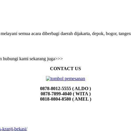
 melayani semua acara diberbagi daerah dijakarta, depok, bogor, tange
an hubungi kami sekarang juga>>>
CONTACT US
0878-8012-5555 ( ALDO )
0878-7899-4040 ( WITA )
0818-0804-8580 ( AMEL )
s-kranji-bekasi/