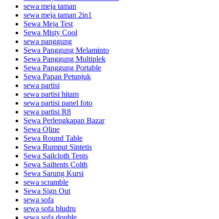
sewa meja taman
sewa meja taman 2in1
Sewa Meja Test
Sewa Misty Cool
sewa panggung
Sewa Panggung Melaminto
Sewa Panggung Multiplek
Sewa Panggung Portable
Sewa Papan Petunjuk
sewa partisi
sewa partisi hitam
sewa partisi panel foto
sewa partisi R8
Sewa Perlengkapan Bazar
Sewa Qline
Sewa Round Table
Sewa Rumput Sintetis
Sewa Sailcloth Tents
Sewa Sailtents Colth
Sewa Sarung Kursi
sewa scramble
Sewa Sign Out
sewa sofa
sewa sofa bludru
sewa sofa double