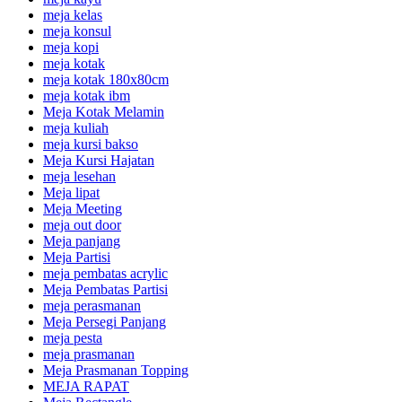
meja kelas
meja konsul
meja kopi
meja kotak
meja kotak 180x80cm
meja kotak ibm
Meja Kotak Melamin
meja kuliah
meja kursi bakso
Meja Kursi Hajatan
meja lesehan
Meja lipat
Meja Meeting
meja out door
Meja panjang
Meja Partisi
meja pembatas acrylic
Meja Pembatas Partisi
meja perasmanan
Meja Persegi Panjang
meja pesta
meja prasmanan
Meja Prasmanan Topping
MEJA RAPAT