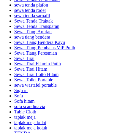
sewa tenda plafon
sewa tenda roder
sewa tenda sarnafil
Sewa Tenda Traktak
Sewa Tenda Transparan
Sewa Tiang Antrian
sewa tiang bendera
Sewa Tiang Bendera Kayu
Sewa Tiang Pembatas VIP Putih
Sewa Tiang Peresmian
Sewa Tirai
Sewa Tirai Filamin Putih
Sewa Tirai Hitam
Sewa Tirai Lotto Hitam
Sewa Toilet Portable
sewa wastafel portable
Sign in
Sofa
Sofa hitam
sofa scandinavia
Table Cloth
taplak meja
taplak meja bulat
taplak meja kotak