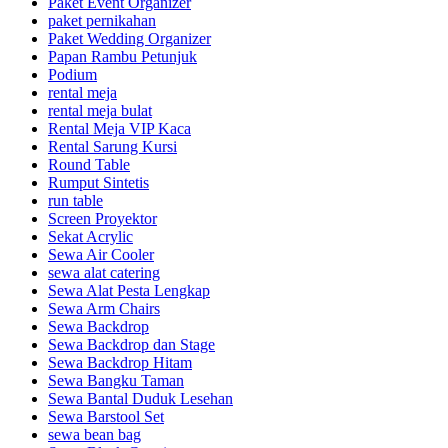
Paket Event Organizer
paket pernikahan
Paket Wedding Organizer
Papan Rambu Petunjuk
Podium
rental meja
rental meja bulat
Rental Meja VIP Kaca
Rental Sarung Kursi
Round Table
Rumput Sintetis
run table
Screen Proyektor
Sekat Acrylic
Sewa Air Cooler
sewa alat catering
Sewa Alat Pesta Lengkap
Sewa Arm Chairs
Sewa Backdrop
Sewa Backdrop dan Stage
Sewa Backdrop Hitam
Sewa Bangku Taman
Sewa Bantal Duduk Lesehan
Sewa Barstool Set
sewa bean bag