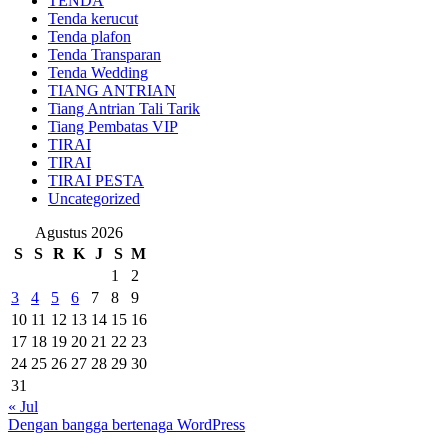
TENDA
Tenda kerucut
Tenda plafon
Tenda Transparan
Tenda Wedding
TIANG ANTRIAN
Tiang Antrian Tali Tarik
Tiang Pembatas VIP
TIRAI
TIRAI
TIRAI PESTA
Uncategorized
Agustus 2026
S
S
R
K
J
S
M
1
2
3
4
5
6
7
8
9
10
11
12
13
14
15
16
17
18
19
20
21
22
23
24
25
26
27
28
29
30
31
« Jul
Dengan bangga bertenaga WordPress