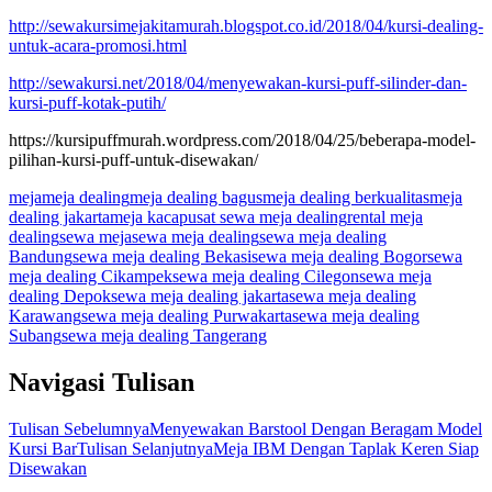
http://sewakursimejakitamurah.blogspot.co.id/2018/04/kursi-dealing-
untuk-acara-promosi.html
http://sewakursi.net/2018/04/menyewakan-kursi-puff-silinder-dan-
kursi-puff-kotak-putih/
https://kursipuffmurah.wordpress.com/2018/04/25/beberapa-model-
pilihan-kursi-puff-untuk-disewakan/
meja
meja dealing
meja dealing bagus
meja dealing berkualitas
meja
dealing jakarta
meja kaca
pusat sewa meja dealing
rental meja
dealing
sewa meja
sewa meja dealing
sewa meja dealing
Bandung
sewa meja dealing Bekasi
sewa meja dealing Bogor
sewa
meja dealing Cikampek
sewa meja dealing Cilegon
sewa meja
dealing Depok
sewa meja dealing jakarta
sewa meja dealing
Karawang
sewa meja dealing Purwakarta
sewa meja dealing
Subang
sewa meja dealing Tangerang
Navigasi Tulisan
Tulisan Sebelumnya
Menyewakan Barstool Dengan Beragam Model
Kursi Bar
Tulisan Selanjutnya
Meja IBM Dengan Taplak Keren Siap
Disewakan