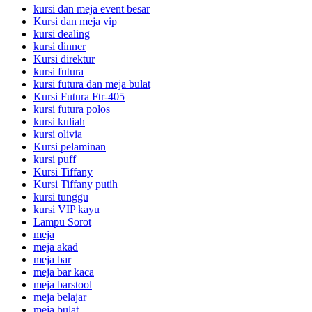
kursi dan meja event besar
Kursi dan meja vip
kursi dealing
kursi dinner
Kursi direktur
kursi futura
kursi futura dan meja bulat
Kursi Futura Ftr-405
kursi futura polos
kursi kuliah
kursi olivia
Kursi pelaminan
kursi puff
Kursi Tiffany
Kursi Tiffany putih
kursi tunggu
kursi VIP kayu
Lampu Sorot
meja
meja akad
meja bar
meja bar kaca
meja barstool
meja belajar
meja bulat