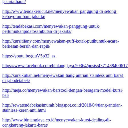
jakarta-barat/
http://www.tendakerucut.net/menyewakan-panggung-di-selong-
kebayoran-baru-jakarta/
http://tendabekasi.com/menyewakan-panggung-untuk-
pertunjukanpidatosambutan-di-jakarta/
http://kursitifany.com/menyewakan-puff-kotak-putihuntuk-acara-
berkesan-bersih-dan-rapih/
https://youtu.be/giuV5p32_ss
https://www.facebook.com/bintang.jaya.50364/posts/437143840061
http://kursikuliah.net/menyewakan-tiang-antrian-stainless-anti-karat-
di-jabodetabek/
http://meja.co/menyewakan-barstool-dengan-beragam-model-kursi-
bar/
http://sewatendabekasimurah.blogspot.co.id/2018/04/tiang-antrian-
stainless-keren-anti.html
http://www.bintangjaya.co.id/menyewakan-kursi-dealing-di-
cengkareng-jakarta-barat/