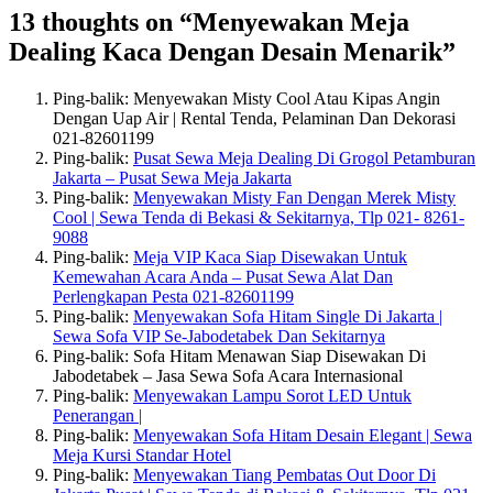
13 thoughts on “Menyewakan Meja
Dealing Kaca Dengan Desain Menarik”
Ping-balik: Menyewakan Misty Cool Atau Kipas Angin
Dengan Uap Air | Rental Tenda, Pelaminan Dan Dekorasi
021-82601199
Ping-balik:
Pusat Sewa Meja Dealing Di Grogol Petamburan
Jakarta – Pusat Sewa Meja Jakarta
Ping-balik:
Menyewakan Misty Fan Dengan Merek Misty
Cool | Sewa Tenda di Bekasi & Sekitarnya, Tlp 021- 8261-
9088
Ping-balik:
Meja VIP Kaca Siap Disewakan Untuk
Kemewahan Acara Anda – Pusat Sewa Alat Dan
Perlengkapan Pesta 021-82601199
Ping-balik:
Menyewakan Sofa Hitam Single Di Jakarta |
Sewa Sofa VIP Se-Jabodetabek Dan Sekitarnya
Ping-balik: Sofa Hitam Menawan Siap Disewakan Di
Jabodetabek – Jasa Sewa Sofa Acara Internasional
Ping-balik:
Menyewakan Lampu Sorot LED Untuk
Penerangan |
Ping-balik:
Menyewakan Sofa Hitam Desain Elegant | Sewa
Meja Kursi Standar Hotel
Ping-balik:
Menyewakan Tiang Pembatas Out Door Di