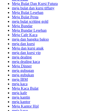
Meja Bulat Dan Kursi Futura
meja bulat dan kursi tiffany
Meja Bulat Lesehan
Meja Bulat Pesta
meja bulat scriting gold
Meja Bundar
Meja Bundar Lesehan
Meja Cafe Kaca
meja dan bangku bakso
meja dan kursi
Meja dan kursi anak
meja dan kursi vip
meja dealing
meja dealing kaca
Meja Dinner
meja gubugan
meja gubukan
meja IBM
meja kaca
Meja Kaca Bulat
meja kafe
meja kantin
meja kantor
Meja Kantor Hpl
meja kayu