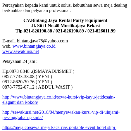
Percayakan kepada kami untuk solusi kebutuhan sewa meja dealing
berkualitas dan pelyanan profesional.
CV.Bintang Jaya Rental Party Equipment
Jl. Siti I No.40 Mustikajaya Bekasi
Tlp.021-826190.88 / 021-826190.89 / 021-826011.99
E-mail. bintangjaya75@yahoo.com
web.
www.bintangjaya.co.id
www.sewakursi.net
Pelayanan 24 jam :
Hp.0878-8848-.(ISMAYADI/ISMET )
0857-7733-38.08 ( YENI )
0812-8620-30.76 ( YENI )
0878-7752-07.12 ( ABDUL WASIT )
http://www.bintangjaya.co.id/sewa-kursi-vip-kayu-jatidesain-
elagant-dan-kokoh/
http://sewakursi.net/2018/04/menyewakan-kursi-vip-di-ulujami-
pesanggrahan-jakarta/
https://meja.co/sewa-meja-kaca-rias-portable-event-hotel-slipi-