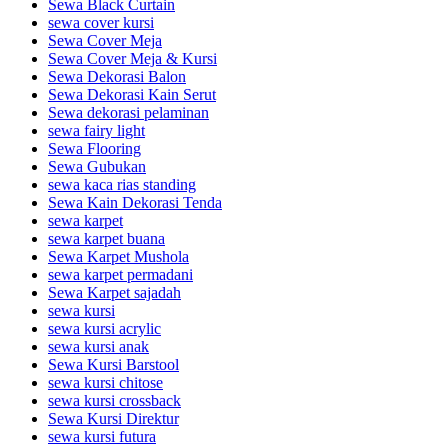
Sewa Black Curtain
sewa cover kursi
Sewa Cover Meja
Sewa Cover Meja & Kursi
Sewa Dekorasi Balon
Sewa Dekorasi Kain Serut
Sewa dekorasi pelaminan
sewa fairy light
Sewa Flooring
Sewa Gubukan
sewa kaca rias standing
Sewa Kain Dekorasi Tenda
sewa karpet
sewa karpet buana
Sewa Karpet Mushola
sewa karpet permadani
Sewa Karpet sajadah
sewa kursi
sewa kursi acrylic
sewa kursi anak
Sewa Kursi Barstool
sewa kursi chitose
sewa kursi crossback
Sewa Kursi Direktur
sewa kursi futura