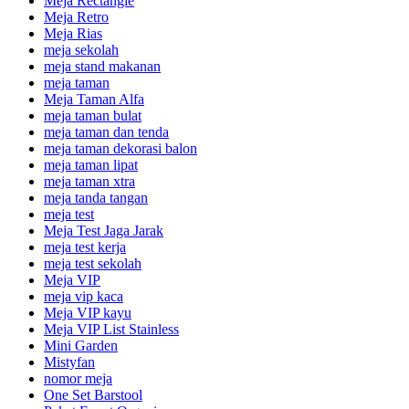
Meja Rectangle
Meja Retro
Meja Rias
meja sekolah
meja stand makanan
meja taman
Meja Taman Alfa
meja taman bulat
meja taman dan tenda
meja taman dekorasi balon
meja taman lipat
meja taman xtra
meja tanda tangan
meja test
Meja Test Jaga Jarak
meja test kerja
meja test sekolah
Meja VIP
meja vip kaca
Meja VIP kayu
Meja VIP List Stainless
Mini Garden
Mistyfan
nomor meja
One Set Barstool