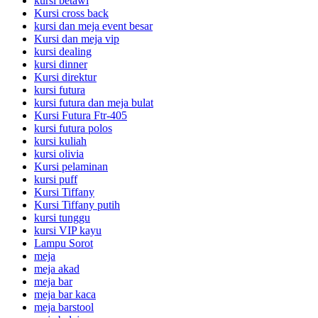
kursi betawi
Kursi cross back
kursi dan meja event besar
Kursi dan meja vip
kursi dealing
kursi dinner
Kursi direktur
kursi futura
kursi futura dan meja bulat
Kursi Futura Ftr-405
kursi futura polos
kursi kuliah
kursi olivia
Kursi pelaminan
kursi puff
Kursi Tiffany
Kursi Tiffany putih
kursi tunggu
kursi VIP kayu
Lampu Sorot
meja
meja akad
meja bar
meja bar kaca
meja barstool