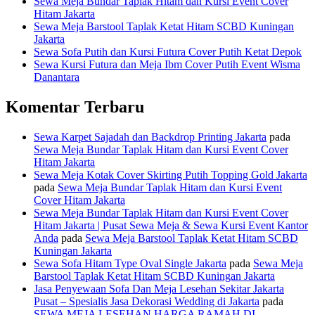
Sewa Meja Bundar Taplak Hitam dan Kursi Event Cover
Hitam Jakarta
Sewa Meja Barstool Taplak Ketat Hitam SCBD Kuningan
Jakarta
Sewa Sofa Putih dan Kursi Futura Cover Putih Ketat Depok
Sewa Kursi Futura dan Meja Ibm Cover Putih Event Wisma
Danantara
Komentar Terbaru
Sewa Karpet Sajadah dan Backdrop Printing Jakarta
pada
Sewa Meja Bundar Taplak Hitam dan Kursi Event Cover
Hitam Jakarta
Sewa Meja Kotak Cover Skirting Putih Topping Gold Jakarta
pada
Sewa Meja Bundar Taplak Hitam dan Kursi Event
Cover Hitam Jakarta
Sewa Meja Bundar Taplak Hitam dan Kursi Event Cover
Hitam Jakarta | Pusat Sewa Meja & Sewa Kursi Event Kantor
Anda
pada
Sewa Meja Barstool Taplak Ketat Hitam SCBD
Kuningan Jakarta
Sewa Sofa Hitam Type Oval Single Jakarta
pada
Sewa Meja
Barstool Taplak Ketat Hitam SCBD Kuningan Jakarta
Jasa Penyewaan Sofa Dan Meja Lesehan Sekitar Jakarta
Pusat – Spesialis Jasa Dekorasi Wedding di Jakarta
pada
SEWA MEJA LESEHAN HARGA RAMAH DI