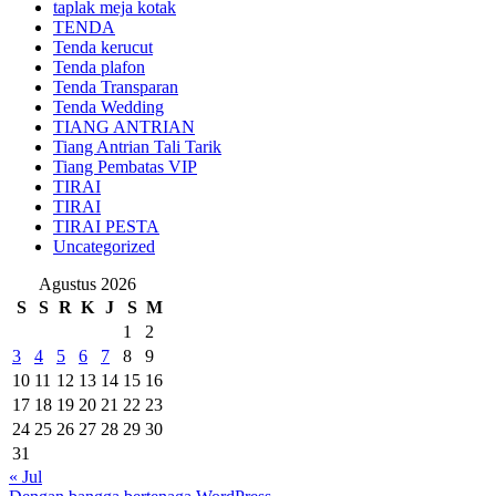
taplak meja kotak
TENDA
Tenda kerucut
Tenda plafon
Tenda Transparan
Tenda Wedding
TIANG ANTRIAN
Tiang Antrian Tali Tarik
Tiang Pembatas VIP
TIRAI
TIRAI
TIRAI PESTA
Uncategorized
Agustus 2026
S
S
R
K
J
S
M
1
2
3
4
5
6
7
8
9
10
11
12
13
14
15
16
17
18
19
20
21
22
23
24
25
26
27
28
29
30
31
« Jul