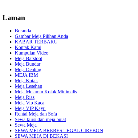
Laman
Beranda
Gambar Meja Pilihan Anda
KABAR TERBARU
Kontak Kami
Kumpulan Video
Meja Barstool
Meja Bundar
Meja Dealing
MEJA IBM
Meja Kotak
Meja Lesehan
Meja Melamin Kotak Minimalis
Meja Rias
Meja Vip Kaca
Meja VIP Kayu
Rental Meja dan Sofa
Sewa kursi dan meja bulat
Sewa Meja
SEWA MEJA BREBES TEGAL CIREBON
SEWA MEJA DI BEKASI