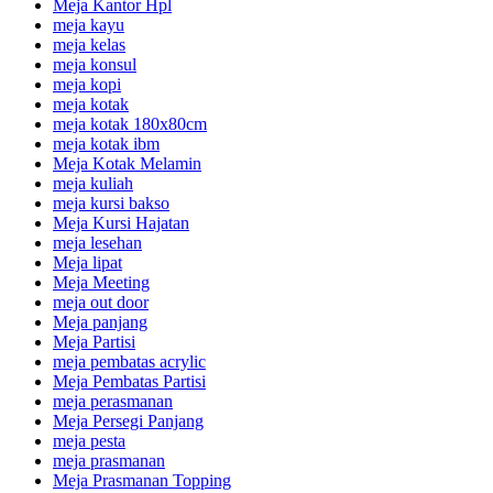
Meja Kantor Hpl
meja kayu
meja kelas
meja konsul
meja kopi
meja kotak
meja kotak 180x80cm
meja kotak ibm
Meja Kotak Melamin
meja kuliah
meja kursi bakso
Meja Kursi Hajatan
meja lesehan
Meja lipat
Meja Meeting
meja out door
Meja panjang
Meja Partisi
meja pembatas acrylic
Meja Pembatas Partisi
meja perasmanan
Meja Persegi Panjang
meja pesta
meja prasmanan
Meja Prasmanan Topping