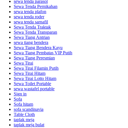
sewa tenda parasol
Sewa Tenda Pernikahan
sewa tenda plafon
sewa tenda roder
sewa tenda sarnafil
Sewa Tenda Traktak
Sewa Tenda Transparan
Sewa Tiang Antrian
sewa tiang bendera
Sewa Tiang Bendera Kayu
Sewa Tiang Pembatas VIP Putih
Sewa Tiang Peresmian
Sewa Tirai
Sewa Tirai Filamin Putih
Sewa Tirai Hitam
Sewa Tirai Lotto Hitam
Sewa Toilet Portable
sewa wastafel portable
Sign in
Sofa
Sofa hitam
sofa scandinavia
Table Cloth
taplak meja
taplak meja bulat