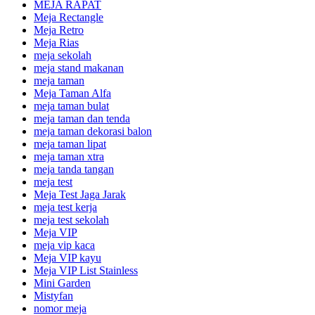
MEJA RAPAT
Meja Rectangle
Meja Retro
Meja Rias
meja sekolah
meja stand makanan
meja taman
Meja Taman Alfa
meja taman bulat
meja taman dan tenda
meja taman dekorasi balon
meja taman lipat
meja taman xtra
meja tanda tangan
meja test
Meja Test Jaga Jarak
meja test kerja
meja test sekolah
Meja VIP
meja vip kaca
Meja VIP kayu
Meja VIP List Stainless
Mini Garden
Mistyfan
nomor meja