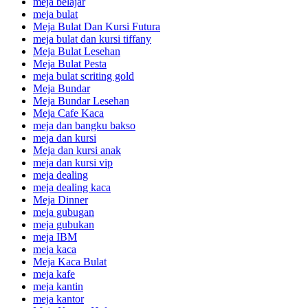
meja belajar
meja bulat
Meja Bulat Dan Kursi Futura
meja bulat dan kursi tiffany
Meja Bulat Lesehan
Meja Bulat Pesta
meja bulat scriting gold
Meja Bundar
Meja Bundar Lesehan
Meja Cafe Kaca
meja dan bangku bakso
meja dan kursi
Meja dan kursi anak
meja dan kursi vip
meja dealing
meja dealing kaca
Meja Dinner
meja gubugan
meja gubukan
meja IBM
meja kaca
Meja Kaca Bulat
meja kafe
meja kantin
meja kantor