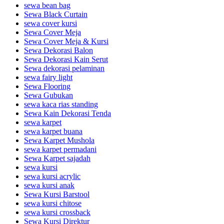
sewa bean bag
Sewa Black Curtain
sewa cover kursi
Sewa Cover Meja
Sewa Cover Meja & Kursi
Sewa Dekorasi Balon
Sewa Dekorasi Kain Serut
Sewa dekorasi pelaminan
sewa fairy light
Sewa Flooring
Sewa Gubukan
sewa kaca rias standing
Sewa Kain Dekorasi Tenda
sewa karpet
sewa karpet buana
Sewa Karpet Mushola
sewa karpet permadani
Sewa Karpet sajadah
sewa kursi
sewa kursi acrylic
sewa kursi anak
Sewa Kursi Barstool
sewa kursi chitose
sewa kursi crossback
Sewa Kursi Direktur