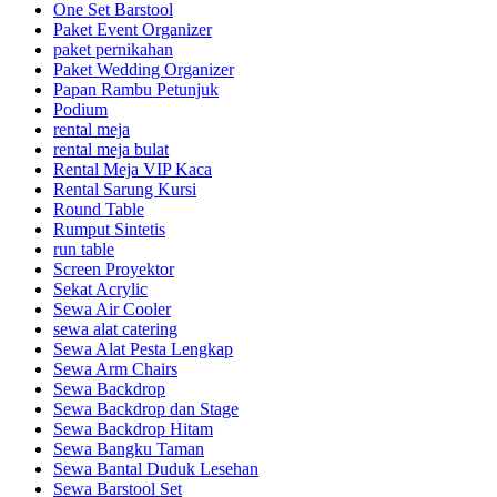
One Set Barstool
Paket Event Organizer
paket pernikahan
Paket Wedding Organizer
Papan Rambu Petunjuk
Podium
rental meja
rental meja bulat
Rental Meja VIP Kaca
Rental Sarung Kursi
Round Table
Rumput Sintetis
run table
Screen Proyektor
Sekat Acrylic
Sewa Air Cooler
sewa alat catering
Sewa Alat Pesta Lengkap
Sewa Arm Chairs
Sewa Backdrop
Sewa Backdrop dan Stage
Sewa Backdrop Hitam
Sewa Bangku Taman
Sewa Bantal Duduk Lesehan
Sewa Barstool Set