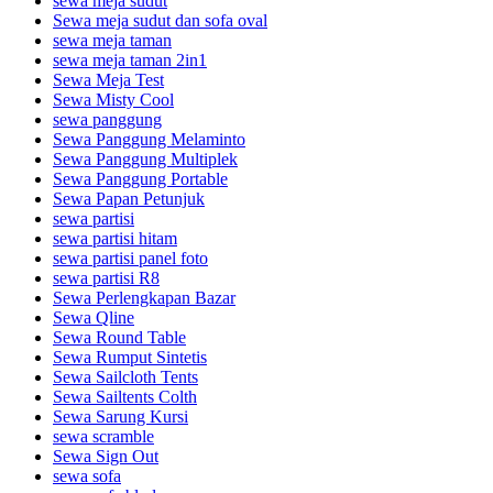
sewa meja sudut
Sewa meja sudut dan sofa oval
sewa meja taman
sewa meja taman 2in1
Sewa Meja Test
Sewa Misty Cool
sewa panggung
Sewa Panggung Melaminto
Sewa Panggung Multiplek
Sewa Panggung Portable
Sewa Papan Petunjuk
sewa partisi
sewa partisi hitam
sewa partisi panel foto
sewa partisi R8
Sewa Perlengkapan Bazar
Sewa Qline
Sewa Round Table
Sewa Rumput Sintetis
Sewa Sailcloth Tents
Sewa Sailtents Colth
Sewa Sarung Kursi
sewa scramble
Sewa Sign Out
sewa sofa