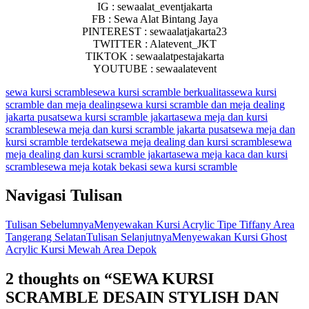
IG : sewaalat_eventjakarta
FB : Sewa Alat Bintang Jaya
PINTEREST : sewaalatjakarta23
TWITTER : Alatevent_JKT
TIKTOK : sewaalatpestajakarta
YOUTUBE : sewaalatevent
sewa kursi scramble
sewa kursi scramble berkualitas
sewa kursi
scramble dan meja dealing
sewa kursi scramble dan meja dealing
jakarta pusat
sewa kursi scramble jakarta
sewa meja dan kursi
scramble
sewa meja dan kursi scramble jakarta pusat
sewa meja dan
kursi scramble terdekat
sewa meja dealing dan kursi scramble
sewa
meja dealing dan kursi scramble jakarta
sewa meja kaca dan kursi
scramble
sewa meja kotak bekasi sewa kursi scramble
Navigasi Tulisan
Tulisan Sebelumnya
Menyewakan Kursi Acrylic Tipe Tiffany Area
Tangerang Selatan
Tulisan Selanjutnya
Menyewakan Kursi Ghost
Acrylic Kursi Mewah Area Depok
2 thoughts on “SEWA KURSI
SCRAMBLE DESAIN STYLISH DAN