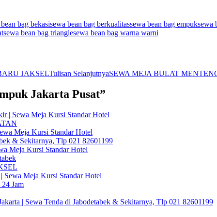
 bean bag bekasi
sewa bean bag berkualitas
sewa bean bag empuk
sewa b
at
sewa bean bag triangle
sewa bean bag warna warni
BARU JAKSEL
Tulisan Selanjutnya
SEWA MEJA BULAT MENTEN
Empuk Jakarta Pusat”
ir | Sewa Meja Kursi Standar Hotel
ATAN
Sewa Meja Kursi Standar Hotel
bek & Sekitarnya, Tlp 021 82601199
a Meja Kursi Standar Hotel
tabek
KSEL
| Sewa Meja Kursi Standar Hotel
m 24 Jam
akarta | Sewa Tenda di Jabodetabek & Sekitarnya, Tlp 021 82601199