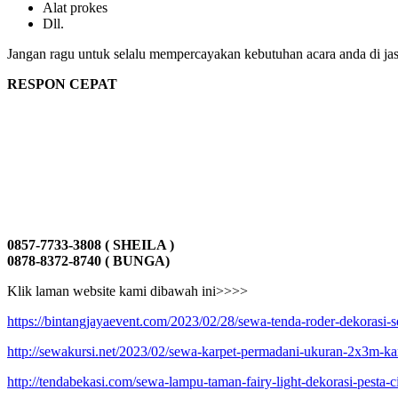
Alat prokes
Dll.
Jangan ragu untuk selalu mempercayakan kebutuhan acara anda di ja
RESPON CEPAT
0857-7733-3808 ( SHEILA )
0878-8372-8740 ( BUNGA)
Klik laman website kami dibawah ini>>>>
https://bintangjayaevent.com/2023/02/28/sewa-tenda-roder-dekorasi-se
http://sewakursi.net/2023/02/sewa-karpet-permadani-ukuran-2x3m-ka
http://tendabekasi.com/sewa-lampu-taman-fairy-light-dekorasi-pesta-ci