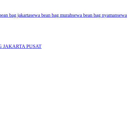
ean bag jakarta
sewa bean bag murah
sewa bean bag nyaman
sewa
G JAKARTA PUSAT