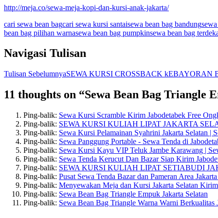
http://meja.co/sewa-meja-kopi-dan-kursi-anak-jakarta/
cari sewa bean bag
cari sewa kursi santai
sewa bean bag bandung
sewa
bean bag pilihan warna
sewa bean bag pumpkin
sewa bean bag terdek
Navigasi Tulisan
Tulisan Sebelumnya
SEWA KURSI CROSSBACK kEBAYORAN 
11 thoughts on “Sewa Bean Bag Triangle 
Ping-balik:
Sewa Kursi Scramble Kirim Jabodetabek Free Ongk
Ping-balik:
SEWA KURSI KULIAH LIPAT JAKARTA SEL
Ping-balik:
Sewa Kursi Pelamainan Syahrini Jakarta Selatan | 
Ping-balik:
Sewa Panggung Portable - Sewa Tenda di Jabodeta
Ping-balik:
Sewa Kursi Kayu VIP Teluk Jambe Karawang | Sew
Ping-balik:
Sewa Tenda Kerucut Dan Bazar Siap Kirim Jabode
Ping-balik:
SEWA KURSI KULIAH LIPAT SETIABUDI JA
Ping-balik:
Pusat Sewa Tenda Bazar dan Pameran Area Jakarta 
Ping-balik:
Menyewakan Meja dan Kursi Jakarta Selatan Kiri
Ping-balik:
Sewa Bean Bag Triangle Empuk Jakarta Selatan
Ping-balik:
Sewa Bean Bag Triangle Warna Warni Berkualitas J