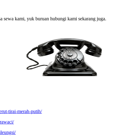
sa sewa kami, yuk buruan hubungi kami sekarang juga.
rut-tirai-merah-putih/
rawaci/
leungsi/