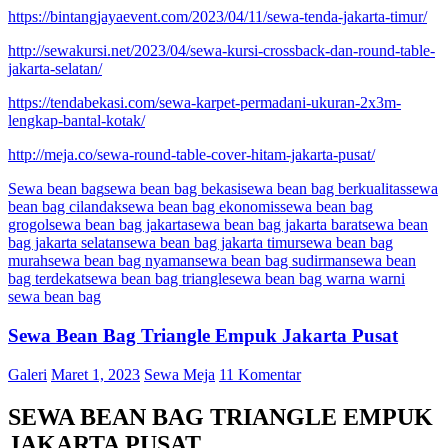
https://bintangjayaevent.com/2023/04/11/sewa-tenda-jakarta-timur/
http://sewakursi.net/2023/04/sewa-kursi-crossback-dan-round-table-
jakarta-selatan/
https://tendabekasi.com/sewa-karpet-permadani-ukuran-2x3m-
lengkap-bantal-kotak/
http://meja.co/sewa-round-table-cover-hitam-jakarta-pusat/
Sewa bean bag
sewa bean bag bekasi
sewa bean bag berkualitas
sewa
bean bag cilandak
sewa bean bag ekonomis
sewa bean bag
grogol
sewa bean bag jakarta
sewa bean bag jakarta barat
sewa bean
bag jakarta selatan
sewa bean bag jakarta timur
sewa bean bag
murah
sewa bean bag nyaman
sewa bean bag sudirman
sewa bean
bag terdekat
sewa bean bag triangle
sewa bean bag warna warni
sewa bean bag
Sewa Bean Bag Triangle Empuk Jakarta Pusat
Galeri
Maret 1, 2023
Sewa Meja
11 Komentar
SEWA BEAN BAG TRIANGLE EMPUK
JAKARTA PUSAT