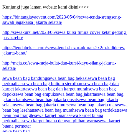
Kunjungi juga laman website kami disini>>>>
https://bintangjayaevent.com/2023/05/04/sewa-tenda-srengseng-
sawah-jagakarsa-jakarta-selatan/
http://sewakursi.net/2023/05/sewa-kursi-futura-cover-ketat-gedong-
pasar-rebo/
https://tendabekasi.com/sewa-tenda-bazar-ukuran-2x2m-kalideres-
jakarta-barat/
http://meja.co/sewa-meja-bulat-dan-kursi-kayu-silang-jakarta-
selatan/
sewa bean bag bandung
sewa bean bag bekasi
sewa bean bag
berkualitas
sewa bean bag butiran sterofoam
sewa bean bag dan
karpet jakarta
sewa bean bag dan karpet murah
sewa bean bag
depok
sewa bean bag empuk
sewa bean bag jakarta
sewa bean bag
jakarta barat
sewa bean bag jakarta pusat
sewa bean bag jakarta
selatan
sewa bean bag jakarta timur
sewa bean bag jakarta utara
sewa
bean bag lesehan
sewa bean bag murah
sewa bean bag terdekat
sewa
bean bag triangle
sewa karpet buana
sewa karpet buana
berkualitas
sewa karpet buana dengan pilihan warna
sewa karpet
buana permeter
sewa bean bag