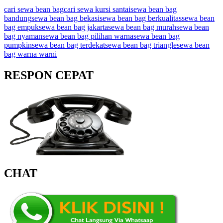
cari sewa bean bag
cari sewa kursi santai
sewa bean bag
bandung
sewa bean bag bekasi
sewa bean bag berkualitas
sewa bean
bag empuk
sewa bean bag jakarta
sewa bean bag murah
sewa bean
bag nyaman
sewa bean bag pilihan warna
sewa bean bag
pumpkin
sewa bean bag terdekat
sewa bean bag triangle
sewa bean
bag warna warni
RESPON CEPAT
CHAT