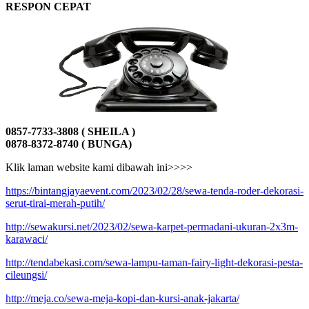
RESPON CEPAT
0857-7733-3808 ( SHEILA )
0878-8372-8740 ( BUNGA)
Klik laman website kami dibawah ini>>>>
https://bintangjayaevent.com/2023/02/28/sewa-tenda-roder-dekorasi-
serut-tirai-merah-putih/
http://sewakursi.net/2023/02/sewa-karpet-permadani-ukuran-2x3m-
karawaci/
http://tendabekasi.com/sewa-lampu-taman-fairy-light-dekorasi-pesta-
cileungsi/
http://meja.co/sewa-meja-kopi-dan-kursi-anak-jakarta/