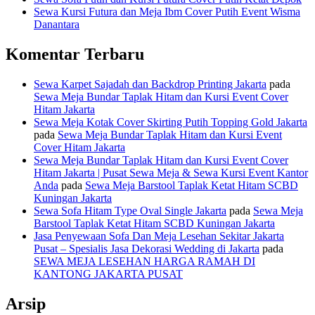
Sewa Kursi Futura dan Meja Ibm Cover Putih Event Wisma
Danantara
Komentar Terbaru
Sewa Karpet Sajadah dan Backdrop Printing Jakarta
pada
Sewa Meja Bundar Taplak Hitam dan Kursi Event Cover
Hitam Jakarta
Sewa Meja Kotak Cover Skirting Putih Topping Gold Jakarta
pada
Sewa Meja Bundar Taplak Hitam dan Kursi Event
Cover Hitam Jakarta
Sewa Meja Bundar Taplak Hitam dan Kursi Event Cover
Hitam Jakarta | Pusat Sewa Meja & Sewa Kursi Event Kantor
Anda
pada
Sewa Meja Barstool Taplak Ketat Hitam SCBD
Kuningan Jakarta
Sewa Sofa Hitam Type Oval Single Jakarta
pada
Sewa Meja
Barstool Taplak Ketat Hitam SCBD Kuningan Jakarta
Jasa Penyewaan Sofa Dan Meja Lesehan Sekitar Jakarta
Pusat – Spesialis Jasa Dekorasi Wedding di Jakarta
pada
SEWA MEJA LESEHAN HARGA RAMAH DI
KANTONG JAKARTA PUSAT
Arsip