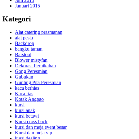
Juni 2015
Januari 2015
Kategori
Alat catering prasmanan
alat pesta
Backdrop
bangku taman
Barstool
Blower mistyfan
Dekorasi Pernikahan
Gong Peresmian
Gubukan
Gunting Pita Peresmian
kaca berhias
Kaca rias
Kotak Angpao
kursi
kursi anak
kursi betawi
Kursi cross back
kursi dan meja event besar
Kursi dan meja vip
kursi dealing