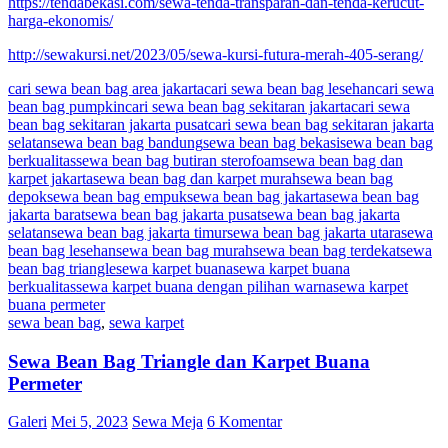
https://tendabekasi.com/sewa-tenda-transparan-dan-tenda-kerucut-
harga-ekonomis/
http://sewakursi.net/2023/05/sewa-kursi-futura-merah-405-serang/
cari sewa bean bag area jakarta
cari sewa bean bag lesehan
cari sewa
bean bag pumpkin
cari sewa bean bag sekitaran jakarta
cari sewa
bean bag sekitaran jakarta pusat
cari sewa bean bag sekitaran jakarta
selatan
sewa bean bag bandung
sewa bean bag bekasi
sewa bean bag
berkualitas
sewa bean bag butiran sterofoam
sewa bean bag dan
karpet jakarta
sewa bean bag dan karpet murah
sewa bean bag
depok
sewa bean bag empuk
sewa bean bag jakarta
sewa bean bag
jakarta barat
sewa bean bag jakarta pusat
sewa bean bag jakarta
selatan
sewa bean bag jakarta timur
sewa bean bag jakarta utara
sewa
bean bag lesehan
sewa bean bag murah
sewa bean bag terdekat
sewa
bean bag triangle
sewa karpet buana
sewa karpet buana
berkualitas
sewa karpet buana dengan pilihan warna
sewa karpet
buana permeter
sewa bean bag
,
sewa karpet
Sewa Bean Bag Triangle dan Karpet Buana
Permeter
Galeri
Mei 5, 2023
Sewa Meja
6 Komentar