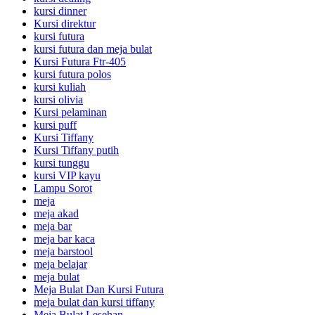
kursi dinner
Kursi direktur
kursi futura
kursi futura dan meja bulat
Kursi Futura Ftr-405
kursi futura polos
kursi kuliah
kursi olivia
Kursi pelaminan
kursi puff
Kursi Tiffany
Kursi Tiffany putih
kursi tunggu
kursi VIP kayu
Lampu Sorot
meja
meja akad
meja bar
meja bar kaca
meja barstool
meja belajar
meja bulat
Meja Bulat Dan Kursi Futura
meja bulat dan kursi tiffany
Meja Bulat Lesehan