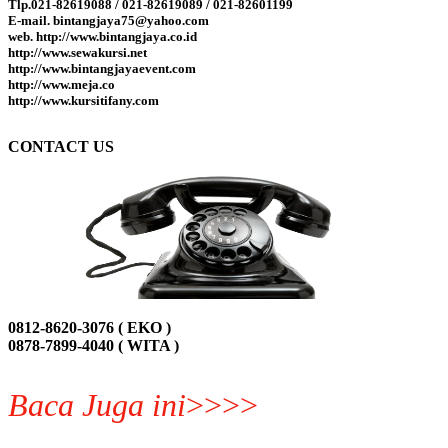
Tlp.021-82619088 / 021-82619089 / 021-82601199
E-mail. bintangjaya75@yahoo.com
web. http://www.bintangjaya.co.id
http://www.sewakursi.net
http://www.bintangjayaevent.com
http://www.meja.co
http://www.kursitifany.com
CONTACT US
0812-8620-3076 ( EKO )
0878-7899-4040 ( WITA )
Baca Juga ini
>>>>