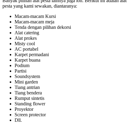
Banyak pilihan alat pesta lainnya juga loh. Berikut ini adalah alat
pesta yang kami sewakan, diantaranya:
Macam-macam Kursi
Macam-macam meja
Tenda dengan pilihan dekorsi
Alat catering
Alat prokes
Misty cool
AC portabel
Karpet permadani
Karpet buana
Podium
Partisi
Soundsystem
Mini garden
Tiang antrian
Tiang bendera
Rumput sintetis
Standing flower
Proyektor
Screen protector
Dll.