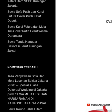
Ketat Hitam SCBD Kuningan
Jakarta
Sewa Sofa Putih dan Kursi
Futura Cover Putih Ketat
Depok
CV.
Sewa Kursi Futura dan Meja
Ibm Cover Putih Event Wisma
Danantara
Sewa Tenda Hanggar
Dekorasi Serut Kuningan
Jaksel
KOMENTAR TERBARU
Jasa Penyewaan Sofa Dan
Meja Lesehan Sekitar Jakarta
Pusat – Spesialis Jasa
Dekorasi Wedding di Jakarta
pada
SEWA MEJA LESEHAN
HARGA RAMAH DI
KANTONG JAKARTA PUSAT
Sewa Round Table Hitam