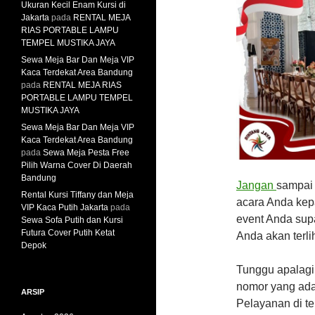
Ukuran Kecil Enam Kursi di
Jakarta
pada
RENTAL MEJA
RIAS PORTABLE LAMPU
TEMPEL MUSTIKA JAYA
Sewa Meja Bar Dan Meja VIP
Kaca Terdekat Area Bandung
pada
RENTAL MEJA RIAS
PORTABLE LAMPU TEMPEL
MUSTIKA JAYA
Sewa Meja Bar Dan Meja VIP
Kaca Terdekat Area Bandung
pada
Sewa Meja Pesta Free
Pilih Warna Cover Di Daerah
Bandung
Jangan
sampai 
Rental Kursi Tiffany dan Meja
acara Anda kep
VIP Kaca Putih Jakarta
pada
event Anda sup
Sewa Sofa Putih dan Kursi
Futura Cover Putih Ketat
Anda akan terl
Depok
Tunggu apalagi
nomor yang ada 
ARSIP
Pelayanan di t