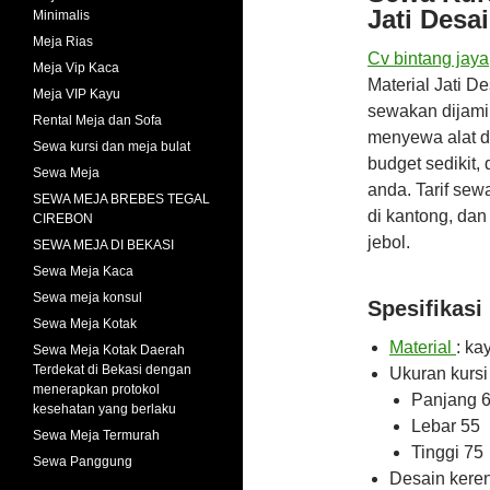
Jati Des
Minimalis
Meja Rias
Cv bintang jaya
Meja Vip Kaca
Material Jati 
Meja VIP Kayu
sewakan dijami
Rental Meja dan Sofa
menyewa alat d
Sewa kursi dan meja bulat
budget sedikit,
Sewa Meja
anda. Tarif sew
SEWA MEJA BREBES TEGAL
di kantong, da
CIREBON
jebol.
SEWA MEJA DI BEKASI
Sewa Meja Kaca
Sewa meja konsul
Spesifikasi
Sewa Meja Kotak
Material
: ka
Sewa Meja Kotak Daerah
Terdekat di Bekasi dengan
Ukuran kursi 
menerapkan protokol
Panjang 
kesehatan yang berlaku
Lebar 55
Sewa Meja Termurah
Tinggi 75
Sewa Panggung
Desain keren