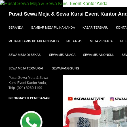
Cari
Pusat Sewa Meja & Sewa Kursi Event Kantor An
LANGSUNG KE ISI
BERANDA
GAMBAR MEJA PILIHAN ANDA
KABAR TERBARU
KONTA
MEJA MELAMIN KOTAK MINIMALIS
MEJA RIAS
MEJA VIP KACA
MEJ
SEWA MEJA DI BEKASI
SEWA MEJA KACA
SEWA MEJA KONSUL
SE
SEWA MEJA TERMURAH
SEWA PANGGUNG
Pusat Sewa Meja & Sewa
Kursi Event Kantor Anda,
Telp. (021) 8260.1199
INFORMASI & PEMESANAN