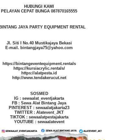
HUBUNGI KAMI
PELAYAN CEPAT BUNGA 087870165555
BINTANG JAYA PARTY EQUIPMENT RENTAL
Jl. Siti I No.40 Mustikajaya Bekasi
E-mail. bintangjaya75@yahoo.com
https://bintangeventequipment.rentals
https://kursiacrylic.rentals/
https://alatpesta.id
http://www.tendakerucut.net
SOSMED
IG : sewaalat_eventjakarta
FB : Sewa Alat Bintang Jaya
PINTEREST : sewaalatjakarta23
TWITTER : Alatevent_JKT
TIKTOK : sewaalatpestajakarta
YOUTUBE : sewaalatevent