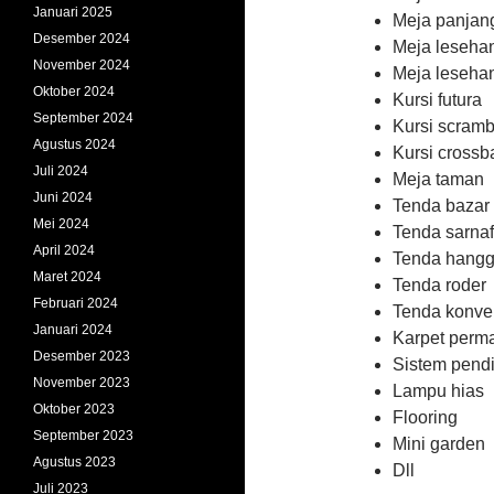
Januari 2025
Meja panjan
Desember 2024
Meja leseha
November 2024
Meja leseha
Oktober 2024
Kursi futura
September 2024
Kursi scramb
Agustus 2024
Kursi crossb
Juli 2024
Meja taman
Juni 2024
Tenda bazar
Mei 2024
Tenda sarnaf
April 2024
Tenda hangg
Maret 2024
Tenda roder
Februari 2024
Tenda konve
Januari 2024
Karpet perm
Desember 2023
Sistem pend
November 2023
Lampu hias
Oktober 2023
Flooring
September 2023
Mini garden
Agustus 2023
Dll
Juli 2023