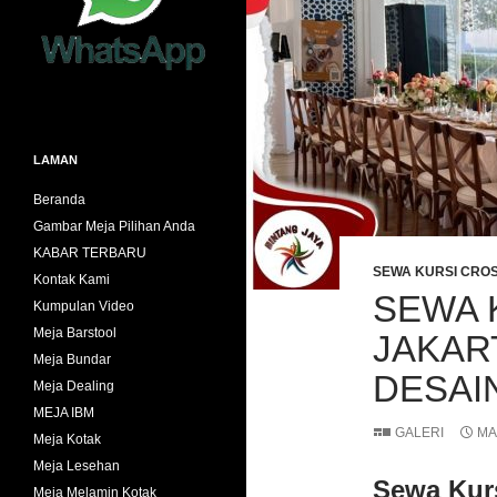
LAMAN
Beranda
Gambar Meja Pilihan Anda
KABAR TERBARU
SEWA KURSI CRO
Kontak Kami
SEWA 
Kumpulan Video
Meja Barstool
JAKART
Meja Bundar
DESAI
Meja Dealing
MEJA IBM
GALERI
MA
Meja Kotak
Meja Lesehan
Sewa Kurs
Meja Melamin Kotak