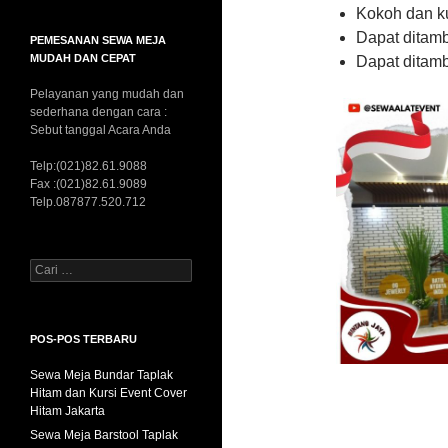
Kokoh dan k
Dapat ditam
PEMESANAN SEWA MEJA
MUDAH DAN CEPAT
Dapat ditamb
Pelayanan yang mudah dan
sederhana dengan cara :
Sebut tanggal Acara Anda
Telp:(021)82.61.9088
Fax :(021)82.61.9089
Telp.087877.520.712
Cari
untuk:
POS-POS TERBARU
Sewa Meja Bundar Taplak
Hitam dan Kursi Event Cover
Hitam Jakarta
Sewa Meja Barstool Taplak