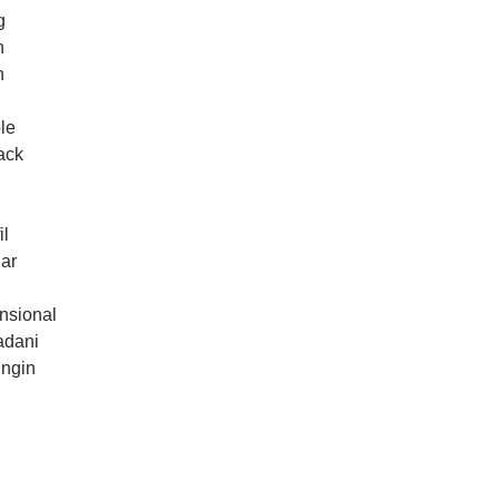
g
n
n
le
ack
il
ar
nsional
adani
ingin