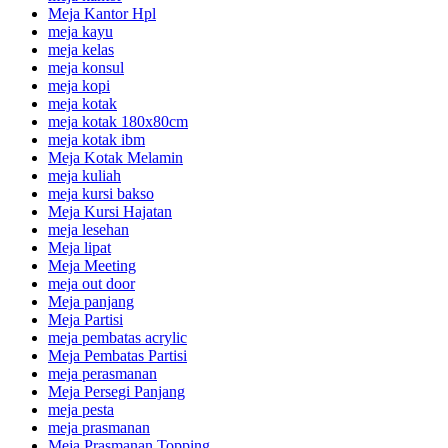
Meja Kantor Hpl
meja kayu
meja kelas
meja konsul
meja kopi
meja kotak
meja kotak 180x80cm
meja kotak ibm
Meja Kotak Melamin
meja kuliah
meja kursi bakso
Meja Kursi Hajatan
meja lesehan
Meja lipat
Meja Meeting
meja out door
Meja panjang
Meja Partisi
meja pembatas acrylic
Meja Pembatas Partisi
meja perasmanan
Meja Persegi Panjang
meja pesta
meja prasmanan
Meja Prasmanan Topping