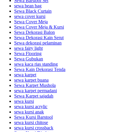
Sewa Barstool Set
sewa bean bag
Sewa Black Curtain
sewa cover kursi
Sewa Cover Meja
Sewa Cover Meja & Kursi
Sewa Dekorasi Balon
Sewa Dekorasi Kain Serut
Sewa dekorasi pelaminan
sewa fairy light
Sewa Flooring
Sewa Gubukan
sewa kaca rias standing
Sewa Kain Dekorasi Tenda
sewa karpet
sewa karpet buana
Sewa Karpet Mushola
sewa karpet permadani
Sewa Karpet sajadah
sewa kursi
sewa kursi acrylic
sewa kursi anak
Sewa Kursi Barstool
sewa kursi chitose
sewa kursi crossback