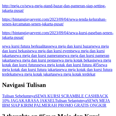
http://meja.co/sewa-meja-stand-bazar-dan-pameran-siap-setting-
jakarta-pusat/
https://bintangjayaevent.com/2023/09/04/sewa-tenda-kelurahan-
senen-kecamatan-senen-jakarta-pusat/
https://bintangjayaevent.com/2023/09/04/sewa-kursi-paseban-senen-
jakarta-pusat/
sewa kursi futura berkualitas
sewa meja dan kursi bazar
sewa meja
dan kursi bekasi
sewa meja dan kursi event
sewa meja dan kursi
jakarta
sewa meja dan kursi pameran
sewa meja dan kursi pameran
jakarta
sewa meja dan kursi pesta
sewa meja kotak bekasi
sewa meja
kotak dan kursi futura
sewa meja kotak dan kursi futura 405
sewa
meja kotak dan kursi futura jakarta
sewa meja kotak dan kursi futura
terdekat
sewa meja kotak jakarta
sewa meja kotak terdekat
Navigasi Tulisan
Tulisan Sebelumnya
SEWA KURSI SCRAMBLE CASHBACK
10% JAGAKARASA JAKSEL
Tulisan Selanjutnya
SEWA MEJA
IBM SIAP KIRIM PALMERAH PROMO GRATIS ONGKIR