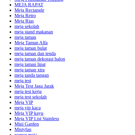
MEJA RAPAT
Meja Rectangle
Meja Retro
Meja Rias
meja sekolah
meja stand makanan
meja taman
Meja Taman Alfa
meja taman bulat
meja taman dan tenda
meja taman dekorasi balon
meja taman lipat
meja taman xtra
meja tanda tangan
meja test
Meja Test Jaga Jarak
meja test kerja
meja test sekolah
Meja VIP
meja vip kaca
Meja VIP kayu
Meja VIP List Stainless
Mini Garden
Mistyfan
nomor meja