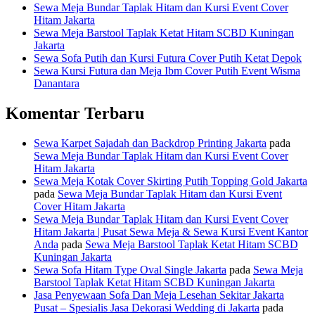
Sewa Meja Bundar Taplak Hitam dan Kursi Event Cover
Hitam Jakarta
Sewa Meja Barstool Taplak Ketat Hitam SCBD Kuningan
Jakarta
Sewa Sofa Putih dan Kursi Futura Cover Putih Ketat Depok
Sewa Kursi Futura dan Meja Ibm Cover Putih Event Wisma
Danantara
Komentar Terbaru
Sewa Karpet Sajadah dan Backdrop Printing Jakarta
pada
Sewa Meja Bundar Taplak Hitam dan Kursi Event Cover
Hitam Jakarta
Sewa Meja Kotak Cover Skirting Putih Topping Gold Jakarta
pada
Sewa Meja Bundar Taplak Hitam dan Kursi Event
Cover Hitam Jakarta
Sewa Meja Bundar Taplak Hitam dan Kursi Event Cover
Hitam Jakarta | Pusat Sewa Meja & Sewa Kursi Event Kantor
Anda
pada
Sewa Meja Barstool Taplak Ketat Hitam SCBD
Kuningan Jakarta
Sewa Sofa Hitam Type Oval Single Jakarta
pada
Sewa Meja
Barstool Taplak Ketat Hitam SCBD Kuningan Jakarta
Jasa Penyewaan Sofa Dan Meja Lesehan Sekitar Jakarta
Pusat – Spesialis Jasa Dekorasi Wedding di Jakarta
pada