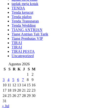
taplak meja kotak
TENDA
Tenda kerucut
Tenda plafon
Tenda Transparan
Tenda Wedding
TIANG ANTRIAN
Tiang Antrian Tali Tarik
Tiang Pembatas VIP
TIRAI
TIRAI
TIRAI PESTA
Uncategorized
Agustus 2026
S
S
R
K
J
S
M
1
2
3
4
5
6
7
8
9
10
11
12
13
14
15
16
17
18
19
20
21
22
23
24
25
26
27
28
29
30
31
« Jul