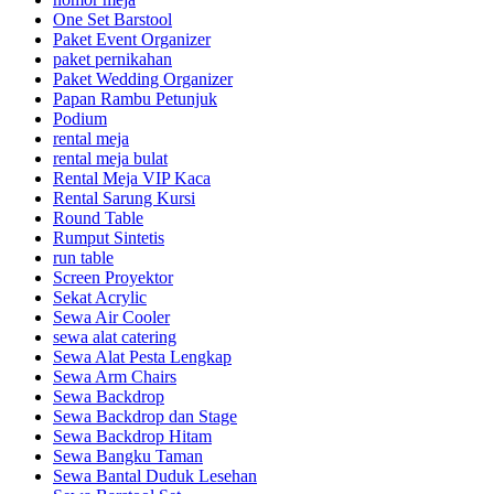
One Set Barstool
Paket Event Organizer
paket pernikahan
Paket Wedding Organizer
Papan Rambu Petunjuk
Podium
rental meja
rental meja bulat
Rental Meja VIP Kaca
Rental Sarung Kursi
Round Table
Rumput Sintetis
run table
Screen Proyektor
Sekat Acrylic
Sewa Air Cooler
sewa alat catering
Sewa Alat Pesta Lengkap
Sewa Arm Chairs
Sewa Backdrop
Sewa Backdrop dan Stage
Sewa Backdrop Hitam
Sewa Bangku Taman
Sewa Bantal Duduk Lesehan