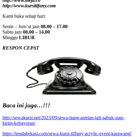
http://www.meja.co
http://www.kursitifany.com
Kami buka setiap hari:
Senin – Jum’at jam
08.00 – 17.00
Sabtu jam
08.00 – 14.00
Minggu
LIBUR
RESPON CEPAT
Baca ini juga…!!!
http://sewakursi.net/2023/09/sewa-tiang-antrian-tali-sabuk-siap-
kirim-kebayoran/
https://tendabekasi.com/sewa-kursi-tiffany-acrylic-event-karawang/