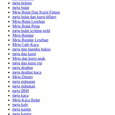
meja belajar
meja bulat
Meja Bulat Dan Kursi Futura
meja bulat dan kursi tiffany
Meja Bulat Lesehan
Meja Bulat Pesta
meja bulat scriting gold
Meja Bundar
Meja Bundar Lesehan
Meja Cafe Kaca
meja dan bangku bakso
meja dan kursi
Meja dan kursi anak
meja dan kursi vip
meja dealing
meja dealing kaca
Meja Dinner
meja gubugan
meja gubukan
meja IBM
meja kaca
Meja Kaca Bulat
meja kafe
meja kantin
meja kantor