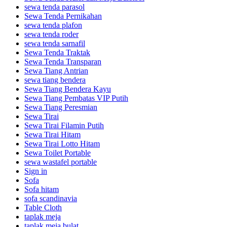
sewa tenda parasol
Sewa Tenda Pernikahan
sewa tenda plafon
sewa tenda roder
sewa tenda sarnafil
Sewa Tenda Traktak
Sewa Tenda Transparan
Sewa Tiang Antrian
sewa tiang bendera
Sewa Tiang Bendera Kayu
Sewa Tiang Pembatas VIP Putih
Sewa Tiang Peresmian
Sewa Tirai
Sewa Tirai Filamin Putih
Sewa Tirai Hitam
Sewa Tirai Lotto Hitam
Sewa Toilet Portable
sewa wastafel portable
Sign in
Sofa
Sofa hitam
sofa scandinavia
Table Cloth
taplak meja
taplak meja bulat