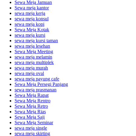
Sewa Meja Jamuan
Sewa meja kantor
sewa meja kerja
sewa meja konsul
sewa meja kopi
Sewa Meja Kotak
sewa meja kursi
sewa meja kursi taman
sewa meja lesehan
Sewa Meja Meeting
sewa meja melamin
sewa meja multiplek
sewa meja murah
sewa meja oval
sewa meja payung cafe
Sewa Meja Persegi Panjang
sewa meja prasmanan
Sewa Meja Rapat
Sewa Meja Rentro
Sewa Meja Retro
Sewa Meja Rias
Sewa Meja Saji
Sewa Meja Seminar
sewa meja single
sewa meja skirting