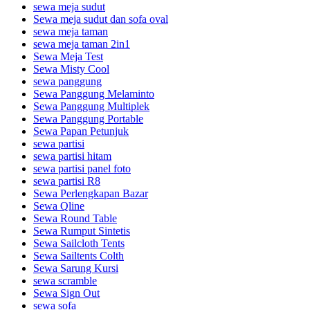
sewa meja sudut
Sewa meja sudut dan sofa oval
sewa meja taman
sewa meja taman 2in1
Sewa Meja Test
Sewa Misty Cool
sewa panggung
Sewa Panggung Melaminto
Sewa Panggung Multiplek
Sewa Panggung Portable
Sewa Papan Petunjuk
sewa partisi
sewa partisi hitam
sewa partisi panel foto
sewa partisi R8
Sewa Perlengkapan Bazar
Sewa Qline
Sewa Round Table
Sewa Rumput Sintetis
Sewa Sailcloth Tents
Sewa Sailtents Colth
Sewa Sarung Kursi
sewa scramble
Sewa Sign Out
sewa sofa