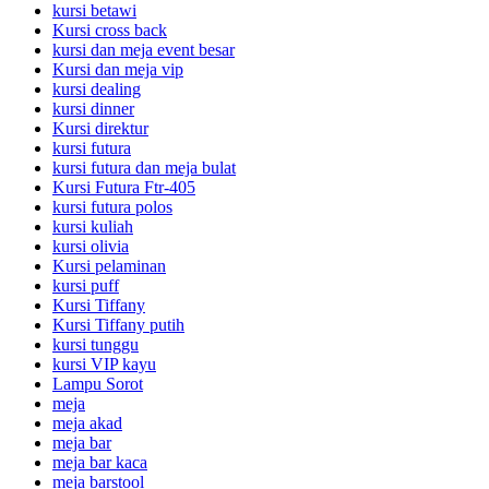
kursi betawi
Kursi cross back
kursi dan meja event besar
Kursi dan meja vip
kursi dealing
kursi dinner
Kursi direktur
kursi futura
kursi futura dan meja bulat
Kursi Futura Ftr-405
kursi futura polos
kursi kuliah
kursi olivia
Kursi pelaminan
kursi puff
Kursi Tiffany
Kursi Tiffany putih
kursi tunggu
kursi VIP kayu
Lampu Sorot
meja
meja akad
meja bar
meja bar kaca
meja barstool