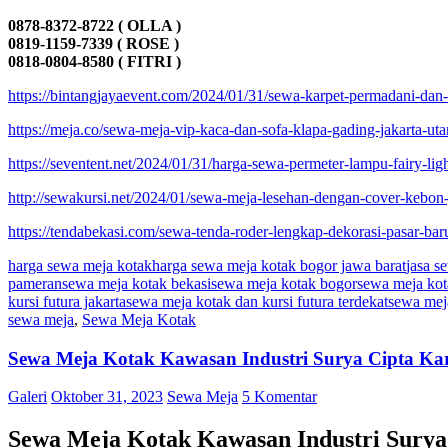
0878-8372-8722 ( OLLA )
0819-1159-7339 ( ROSE )
0818-0804-8580 ( FITRI )
https://bintangjayaevent.com/2024/01/31/sewa-karpet-permadani-dan
https://meja.co/sewa-meja-vip-kaca-dan-sofa-klapa-gading-jakarta-uta
https://seventent.net/2024/01/31/harga-sewa-permeter-lampu-fairy-ligh
http://sewakursi.net/2024/01/sewa-meja-lesehan-dengan-cover-kebon-j
https://tendabekasi.com/sewa-tenda-roder-lengkap-dekorasi-pasar-baru
harga sewa meja kotak
harga sewa meja kotak bogor jawa barat
jasa s
pameran
sewa meja kotak bekasi
sewa meja kotak bogor
sewa meja kot
kursi futura jakarta
sewa meja kotak dan kursi futura terdekat
sewa meja
sewa meja
,
Sewa Meja Kotak
Sewa Meja Kotak Kawasan Industri Surya Cipta K
Galeri
Oktober 31, 2023
Sewa Meja
5 Komentar
Sewa Meja Kotak Kawasan Industri Sury