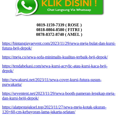
0819-1159-7339 ( ROSE )
0818-0804-8580 ( FITRI )
0878-8372-8740 ( AMEL )
https://bintangjayaevent.com/2023/11/29/sewa-meja-bulat-dan-kursi-
futura-beji-depok/
https://meja.co/sewa-sofa-minimalis-kualitas-terbaik-beji-depok/
https://tendabekasi.com/sewa-kursi-acrylic-atau-kursi-kaca-beji-
depok/
http://sewakursi.net/2023/11/sewa-cover-kursi-futura-susun-
purwakarta/
https://seventent.net/2023/11/29/sewa-booth-pameran-lengkap-meja-
dan-kursi-beiji-depok/
https://alatpestajaksel.top/2023/11/27/sewa-meja-kotak-ukuran-
120×60-cm-kebayoran-lama-jakarta-selatan/