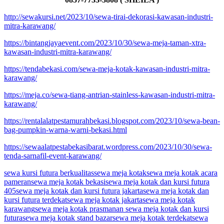
http://sewakursi.net/2023/10/sewa-tirai-dekorasi-kawasan-industri-
mitra-karawang/
https://bintangjayaevent.com/2023/10/30/sewa-meja-taman-xtra-
kawasan-industri-mitra-karawang/
https://tendabekasi.com/sewa-meja-kotak-kawasan-industri-mitra-
karawang/
https://meja.co/sewa-tiang-antrian-stainless-kawasan-industri-mitra-
karawang/
https://rentalalatpestamurahbekasi.blogspot.com/2023/10/sewa-bean-
bag-pumpkin-warna-warni-bekasi.html
https://sewaalatpestabekasibarat.wordpress.com/2023/10/30/sewa-
tenda-sarnafil-event-karawang/
sewa kursi futura berkualitas
sewa meja kotak
sewa meja kotak acara
pameran
sewa meja kotak bekasi
sewa meja kotak dan kursi futura
405
sewa meja kotak dan kursi futura jakarta
sewa meja kotak dan
kursi futura terdekat
sewa meja kotak jakarta
sewa meja kotak
karawang
sewa meja kotak prasmanan sewa meja kotak dan kursi
futura
sewa meja kotak stand bazar
sewa meja kotak terdekat
sewa