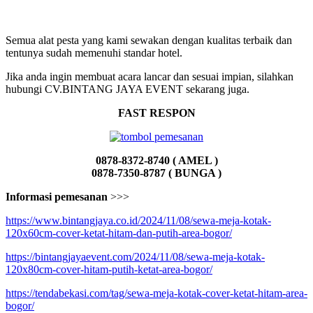
Semua alat pesta yang kami sewakan dengan kualitas terbaik dan
tentunya sudah memenuhi standar hotel.
Jika anda ingin membuat acara lancar dan sesuai impian, silahkan
hubungi CV.BINTANG JAYA EVENT sekarang juga.
FAST RESPON
0878-8372-8740 ( AMEL )
0878-7350-8787 ( BUNGA )
Informasi pemesanan
>>>
https://www.bintangjaya.co.id/2024/11/08/sewa-meja-kotak-
120x60cm-cover-ketat-hitam-dan-putih-area-bogor/
https://bintangjayaevent.com/2024/11/08/sewa-meja-kotak-
120x80cm-cover-hitam-putih-ketat-area-bogor/
https://tendabekasi.com/tag/sewa-meja-kotak-cover-ketat-hitam-area-
bogor/