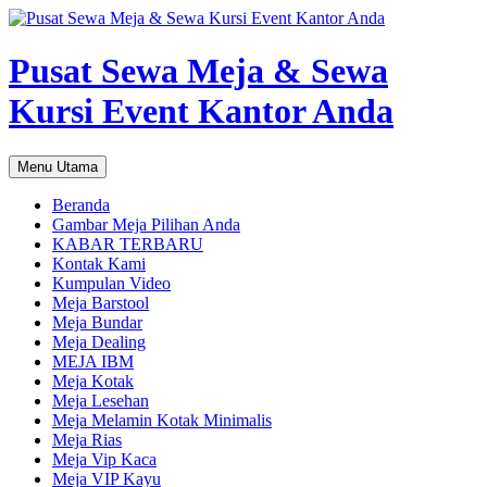
Pusat Sewa Meja & Sewa
Kursi Event Kantor Anda
Cari
Langsung
Menu Utama
ke
isi
Beranda
Gambar Meja Pilihan Anda
KABAR TERBARU
Kontak Kami
Kumpulan Video
Meja Barstool
Meja Bundar
Meja Dealing
MEJA IBM
Meja Kotak
Meja Lesehan
Meja Melamin Kotak Minimalis
Meja Rias
Meja Vip Kaca
Meja VIP Kayu