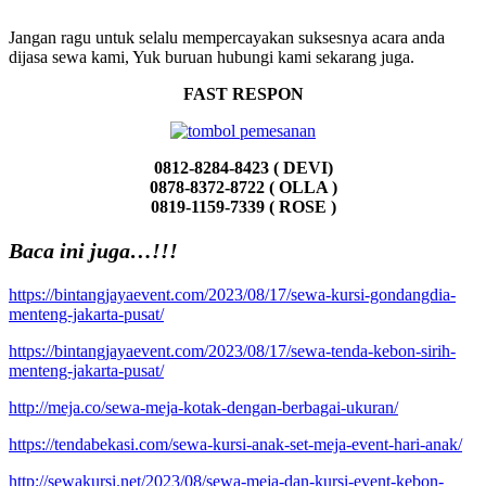
Jangan ragu untuk selalu mempercayakan suksesnya acara anda
dijasa sewa kami, Yuk buruan hubungi kami sekarang juga.
FAST RESPON
0812-8284-8423 ( DEVI)
0878-8372-8722 ( OLLA )
0819-1159-7339 ( ROSE )
Baca ini juga…!!!
https://bintangjayaevent.com/2023/08/17/sewa-kursi-gondangdia-
menteng-jakarta-pusat/
https://bintangjayaevent.com/2023/08/17/sewa-tenda-kebon-sirih-
menteng-jakarta-pusat/
http://meja.co/sewa-meja-kotak-dengan-berbagai-ukuran/
https://tendabekasi.com/sewa-kursi-anak-set-meja-event-hari-anak/
http://sewakursi.net/2023/08/sewa-meja-dan-kursi-event-kebon-