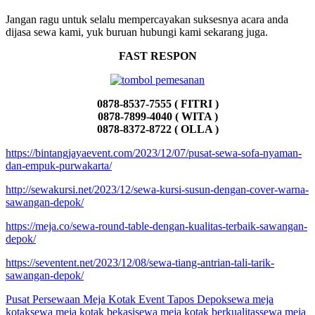
Jangan ragu untuk selalu mempercayakan suksesnya acara anda
dijasa sewa kami, yuk buruan hubungi kami sekarang juga.
FAST RESPON
0878-8537-7555 ( FITRI )
0878-7899-4040 ( WITA )
0878-8372-8722 ( OLLA )
https://bintangjayaevent.com/2023/12/07/pusat-sewa-sofa-nyaman-
dan-empuk-purwakarta/
http://sewakursi.net/2023/12/sewa-kursi-susun-dengan-cover-warna-
sawangan-depok/
https://meja.co/sewa-round-table-dengan-kualitas-terbaik-sawangan-
depok/
https://seventent.net/2023/12/08/sewa-tiang-antrian-tali-tarik-
sawangan-depok/
Pusat Persewaan Meja Kotak Event Tapos Depok
sewa meja
kotak
sewa meja kotak bekasi
sewa meja kotak berkualitas
sewa meja