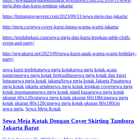
https://sewaalatpestabekasibarat.wordpress.com/2023/09/11/sewa-
meja-ibm-dan-kursi-seminar-jakarta/
https://bintangjayaevent.com/2023/09/11/sewa-meja-rias-jakarta/
http://meja.co/sewa-cover-kursi-futura-warna-warni-jakarta/
https://tendabekasi.com/sewa-meja-dan-kursi-lengkap-table-cloth-
event-and-party/
http://sewakursi.net/2023/09/sewa-kursi-anak-warna-warni-brithday-
party/
sewa kursi terdekat
sewa meja kotak
sewa meja kotak acara
pameran
sewa meja kotak berkualitas
sewa meja kotak dan kursi
futura
sewa meja kotak jakarta
Sewa meja kotak Jakarta Pusat
sewa
meja kotak jakarta selatn
sewa meja kotak lengkap cover
sewa meja
kotak prasmanan
sewa meja kotak stand bazar
sewa meja kotak
ukuran 60x120cm
sewa meja kotak ukuran 60x180cm
sewa meja
kotak ukuran 80x120cm
sewa meja kotak ukuran 80x180cm
sewa meja
,
Sewa Meja Kotak
Sewa Meja Kotak Dengan Cover Skirting Tambora
Jakarta Barat