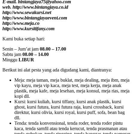
E-mail. bintangjaya75@yahoo.com
web. http://www.bintangjaya.co.id
http://www.sewakursi.net
http://www.bintangjayaevent.com
http://www.meja.co
http://www.kursitifany.com
Kami buka setiap hari:
Senin – Jum’at jam
08.00 – 17.00
Sabtu jam
08.00 – 14.00
Minggu
LIBUR
Berikut ini alat pesta yang ada digudang kami, diantranya:
Meja: meja taman, meja buklat, meja dealing, meja ibm, meja
vip kayu, meja vip kaca, meja test, meja kerja, meja anak
plastik, meja kafe, meja lesehan, meja konsul, meja rias, meja
kopi dll.
Kursi: kursi kuliah, kursi tiffany, kursi anak plastik, kursi
ghost, kursi futura, kursi futura raja, kursi crossback, kursi
direktur, kursi olivia, kursi royal, kursi puff, sofa, bean bag
dll.
Tenda: tenda konvensional, tenda roder, tenda roder pintu
kaca, tenda sarnfil atau tenda kerucut, tenda prasmanan atau
tenda gubukan, tenda ringging, tenda hanggar, tenda pameran