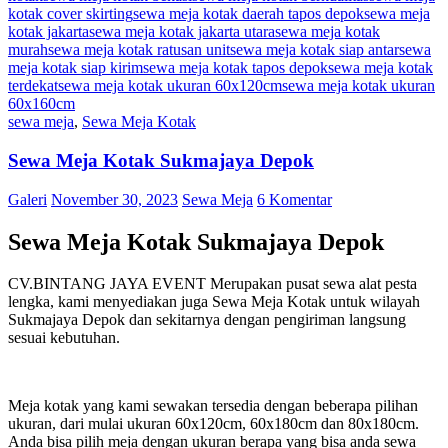
kotak cover skirting
sewa meja kotak daerah tapos depok
sewa meja
kotak jakarta
sewa meja kotak jakarta utara
sewa meja kotak
murah
sewa meja kotak ratusan unit
sewa meja kotak siap antar
sewa
meja kotak siap kirim
sewa meja kotak tapos depok
sewa meja kotak
terdekat
sewa meja kotak ukuran 60x120cm
sewa meja kotak ukuran
60x160cm
sewa meja
,
Sewa Meja Kotak
Sewa Meja Kotak Sukmajaya Depok
Galeri
November 30, 2023
Sewa Meja
6 Komentar
Sewa Meja Kotak Sukmajaya Depok
CV.BINTANG JAYA EVENT Merupakan pusat sewa alat pesta
lengka, kami menyediakan juga Sewa Meja Kotak untuk wilayah
Sukmajaya Depok dan sekitarnya dengan pengiriman langsung
sesuai kebutuhan.
Meja kotak yang kami sewakan tersedia dengan beberapa pilihan
ukuran, dari mulai ukuran 60x120cm, 60x180cm dan 80x180cm.
Anda bisa pilih meja dengan ukuran berapa yang bisa anda sewa