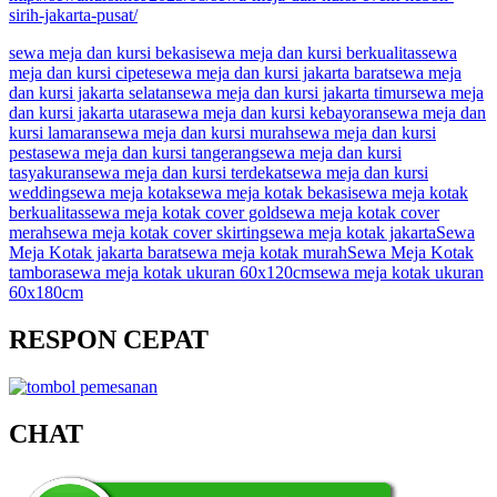
sirih-jakarta-pusat/
sewa meja dan kursi bekasi
sewa meja dan kursi berkualitas
sewa
meja dan kursi cipete
sewa meja dan kursi jakarta barat
sewa meja
dan kursi jakarta selatan
sewa meja dan kursi jakarta timur
sewa meja
dan kursi jakarta utara
sewa meja dan kursi kebayoran
sewa meja dan
kursi lamaran
sewa meja dan kursi murah
sewa meja dan kursi
pesta
sewa meja dan kursi tangerang
sewa meja dan kursi
tasyakuran
sewa meja dan kursi terdekat
sewa meja dan kursi
wedding
sewa meja kotak
sewa meja kotak bekasi
sewa meja kotak
berkualitas
sewa meja kotak cover gold
sewa meja kotak cover
merah
sewa meja kotak cover skirting
sewa meja kotak jakarta
Sewa
Meja Kotak jakarta barat
sewa meja kotak murah
Sewa Meja Kotak
tambora
sewa meja kotak ukuran 60x120cm
sewa meja kotak ukuran
60x180cm
RESPON CEPAT
CHAT