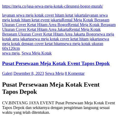
https://meja.co/jasa-sewa-meja-kotak-cileungsi-bogor-murah/
layanan sewa meja kotak cover hitam ketat jakarta
layanan sewa
meja kotak hitam ketat event jakarta
Rental Meja Kotak Beragam
Ukuran Cover Ketat Hitam Area Bogor
Rental Meja Kotak Beragam
Ukuran Cover Ketat Hitam Area Jakarta
Rental Meja Kotak
Beragam Ukuran Cover Ketat Hitam Area Jakarta Bogor
sewa meja
kotak area jakarta
sewa meja kotak cover ketat hitam jakarta
sewa
meja kotak dengan cover ketat hitam
sewa meja kotak ukuran
60x120cm
sewa meja
,
Sewa Meja Kotak
Pusat Persewaan Meja Kotak Event Tapos Depok
Galeri
Desember 8, 2023
Sewa Meja
8 Komentar
Pusat Persewaan Meja Kotak Event
Tapos Depok
CV.BINTANG JAYA EVENT Pusat Persewaan Meja Kotak Event
Tapos Depok dan sekitarnya dengan pengiriman langsung sesuai
waktu yang telah ditentukan.