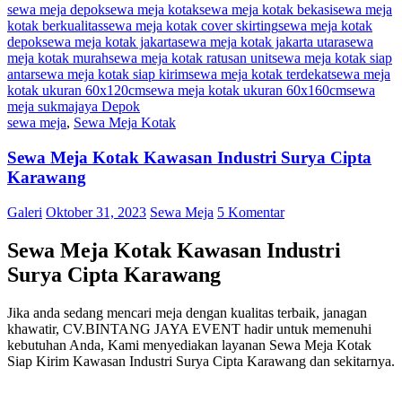
sewa meja depok
sewa meja kotak
sewa meja kotak bekasi
sewa meja
kotak berkualitas
sewa meja kotak cover skirting
sewa meja kotak
depok
sewa meja kotak jakarta
sewa meja kotak jakarta utara
sewa
meja kotak murah
sewa meja kotak ratusan unit
sewa meja kotak siap
antar
sewa meja kotak siap kirim
sewa meja kotak terdekat
sewa meja
kotak ukuran 60x120cm
sewa meja kotak ukuran 60x160cm
sewa
meja sukmajaya Depok
sewa meja
,
Sewa Meja Kotak
Sewa Meja Kotak Kawasan Industri Surya Cipta
Karawang
Galeri
Oktober 31, 2023
Sewa Meja
5 Komentar
Sewa Meja Kotak Kawasan Industri
Surya Cipta Karawang
Jika anda sedang mencari meja dengan kualitas terbaik, janagan
khawatir, CV.BINTANG JAYA EVENT hadir untuk memenuhi
kebutuhan Anda, Kami menyediakan layanan Sewa Meja Kotak
Siap Kirim Kawasan Industri Surya Cipta Karawang dan sekitarnya.