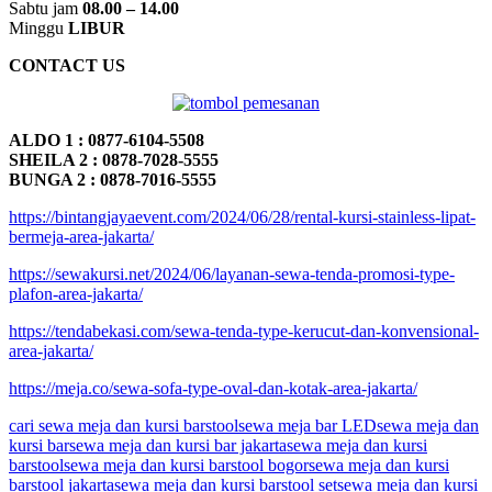
Sabtu jam
08.00 – 14.00
Minggu
LIBUR
CONTACT US
ALDO 1 : 0877-6104-5508
SHEILA 2 : 0878-7028-5555
BUNGA 2 : 0878-7016-5555
https://bintangjayaevent.com/2024/06/28/rental-kursi-stainless-lipat-
bermeja-area-jakarta/
https://sewakursi.net/2024/06/layanan-sewa-tenda-promosi-type-
plafon-area-jakarta/
https://tendabekasi.com/sewa-tenda-type-kerucut-dan-konvensional-
area-jakarta/
https://meja.co/sewa-sofa-type-oval-dan-kotak-area-jakarta/
cari sewa meja dan kursi barstool
sewa meja bar LED
sewa meja dan
kursi bar
sewa meja dan kursi bar jakarta
sewa meja dan kursi
barstool
sewa meja dan kursi barstool bogor
sewa meja dan kursi
barstool jakarta
sewa meja dan kursi barstool set
sewa meja dan kursi