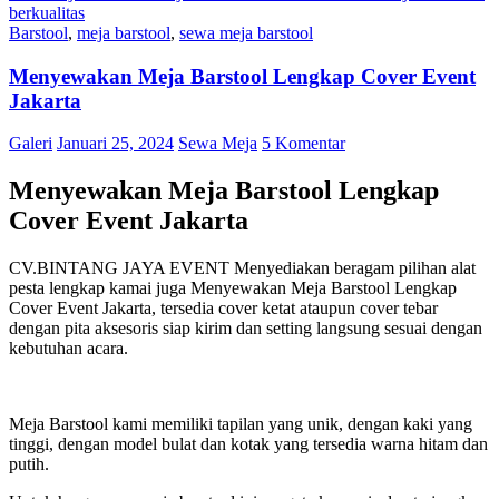
berkualitas
Barstool
,
meja barstool
,
sewa meja barstool
Menyewakan Meja Barstool Lengkap Cover Event
Jakarta
Galeri
Januari 25, 2024
Sewa Meja
5 Komentar
Menyewakan Meja Barstool Lengkap
Cover Event Jakarta
CV.BINTANG JAYA EVENT Menyediakan beragam pilihan alat
pesta lengkap kamai juga Menyewakan Meja Barstool Lengkap
Cover Event Jakarta, tersedia cover ketat ataupun cover tebar
dengan pita aksesoris siap kirim dan setting langsung sesuai dengan
kebutuhan acara.
Meja Barstool kami memiliki tapilan yang unik, dengan kaki yang
tinggi, dengan model bulat dan kotak yang tersedia warna hitam dan
putih.