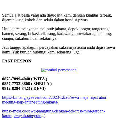
Semua alat pesta yang ada digudang kami dengan kualitas terbaik,
dijamin kuat, kokoh dan selalu dalam kondisi prima.
Untuk area pelayanan meliputi: jakarta, depok, bogor, tangerang,
banten, serang, bekasi, cikarang, karawang, purwakarta, bandung,
cianjur, sukabumi dan sekitarnya.
Jadi tunggu apalagi..? percayakan suksesnya acara anda dijasa sewa
kami. Yuk buruan hubungi kami sekarang juga,
FAST RESPON
0878-7899-4040 ( WITA )
0857-7733-3808 ( SHEILA )
0812-8284-8423 ( DEVI)
https://bintangjayaevent.com/2023/12/20/sewa-meja-rapat-atau-
meeting-siap-antar-setting-jakarta/
https://meja.co/sewa-panggung-dengan-dekorasi-mini-garden-
karang-tengah-tangerang/