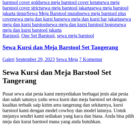
barstool cover gold
sewa meja barstool cover ketat
sewa meja
barstool cover strict
sewa meja barstool jakarta
sewa meja barstool
jakarta timur
Sewa Meja Barstool murah
sewa meja barstool plus
cover
sewa meja dan kursi bar
sewa meja dan kursi bar jakarta
sewa
meja dan kursi barstool
sewa meja dan kursi barstool bogor
sewa
meja dan kursi barstool jakarta
Barstool
,
One Set Barstool
,
sewa meja barstool
Sewa Kursi dan Meja Barstool Set Tangerang
Galeri
September 29, 2023
Sewa Meja
7 Komentar
Sewa Kursi dan Meja Barstool Set
Tangerang
Pusat sewa alat pesta kami menyediakan berbagai jenis alat pesta
dan salah satunya yaitu sewa kursi dan meja barstool set dengan
kualitas terbaik saip kirim area tangerang dan sekitarnya, kursi
barstool kami dengan model cowboy dan model lainnya. Untuk
mejanya sendiri kami sediakan yang kaca dan biasa. Anda bisa pilih
meja dan kurai barstool mana yang anda butuhkan.