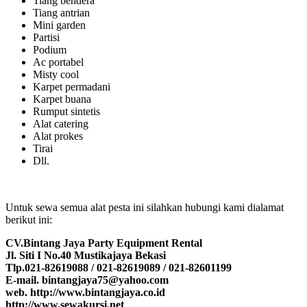
Tiang bendera
Tiang antrian
Mini garden
Partisi
Podium
Ac portabel
Misty cool
Karpet permadani
Karpet buana
Rumput sintetis
Alat catering
Alat prokes
Tirai
Dll.
Untuk sewa semua alat pesta ini silahkan hubungi kami dialamat
berikut ini:
CV.Bintang Jaya Party Equipment Rental
Jl. Siti I No.40 Mustikajaya Bekasi
Tlp.021-82619088 / 021-82619089 / 021-82601199
E-mail. bintangjaya75@yahoo.com
web. http://www.bintangjaya.co.id
http://www.sewakursi.net