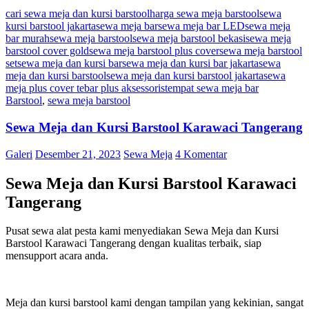
cari sewa meja dan kursi barstool
harga sewa meja barstool
sewa
kursi barstool jakarta
sewa meja bar
sewa meja bar LED
sewa meja
bar murah
sewa meja barstool
sewa meja barstool bekasi
sewa meja
barstool cover gold
sewa meja barstool plus cover
sewa meja barstool
set
sewa meja dan kursi bar
sewa meja dan kursi bar jakarta
sewa
meja dan kursi barstool
sewa meja dan kursi barstool jakarta
sewa
meja plus cover tebar plus aksessoris
tempat sewa meja bar
Barstool
,
sewa meja barstool
Sewa Meja dan Kursi Barstool Karawaci Tangerang
Galeri
Desember 21, 2023
Sewa Meja
4 Komentar
Sewa Meja dan Kursi Barstool Karawaci
Tangerang
Pusat sewa alat pesta kami menyediakan Sewa Meja dan Kursi
Barstool Karawaci Tangerang dengan kualitas terbaik, siap
mensupport acara anda.
Meja dan kursi barstool kami dengan tampilan yang kekinian, sangat