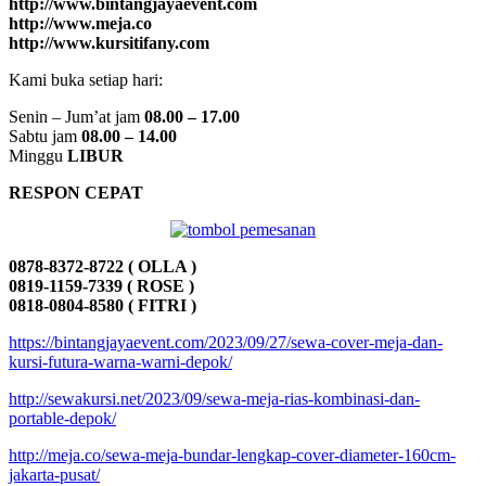
http://www.bintangjayaevent.com
http://www.meja.co
http://www.kursitifany.com
Kami buka setiap hari:
Senin – Jum’at jam
08.00 – 17.00
Sabtu jam
08.00 – 14.00
Minggu
LIBUR
RESPON CEPAT
0878-8372-8722 ( OLLA )
0819-1159-7339 ( ROSE )
0818-0804-8580 ( FITRI )
https://bintangjayaevent.com/2023/09/27/sewa-cover-meja-dan-
kursi-futura-warna-warni-depok/
http://sewakursi.net/2023/09/sewa-meja-rias-kombinasi-dan-
portable-depok/
http://meja.co/sewa-meja-bundar-lengkap-cover-diameter-160cm-
jakarta-pusat/