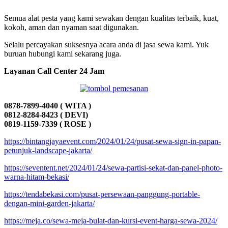
Semua alat pesta yang kami sewakan dengan kualitas terbaik, kuat,
kokoh, aman dan nyaman saat digunakan.
Selalu percayakan suksesnya acara anda di jasa sewa kami. Yuk
buruan hubungi kami sekarang juga.
Layanan Call Center 24 Jam
0878-7899-4040 ( WITA )
0812-8284-8423 ( DEVI)
0819-1159-7339 ( ROSE )
https://bintangjayaevent.com/2024/01/24/pusat-sewa-sign-in-papan-
petunjuk-landscape-jakarta/
https://seventent.net/2024/01/24/sewa-partisi-sekat-dan-panel-photo-
warna-hitam-bekasi/
https://tendabekasi.com/pusat-persewaan-panggung-portable-
dengan-mini-garden-jakarta/
https://meja.co/sewa-meja-bulat-dan-kursi-event-harga-sewa-2024/