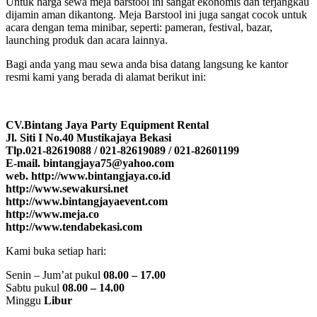
Untuk harga sewa meja barstool ini sangat ekonomis dan terjangkau
dijamin aman dikantong. Meja Barstool ini juga sangat cocok untuk
acara dengan tema minibar, seperti: pameran, festival, bazar,
launching produk dan acara lainnya.
Bagi anda yang mau sewa anda bisa datang langsung ke kantor
resmi kami yang berada di alamat berikut ini:
CV.Bintang Jaya Party Equipment Rental
Jl. Siti I No.40 Mustikajaya Bekasi
Tlp.021-82619088 / 021-82619089 / 021-82601199
E-mail. bintangjaya75@yahoo.com
web. http://www.bintangjaya.co.id
http://www.sewakursi.net
http://www.bintangjayaevent.com
http://www.meja.co
http://www.tendabekasi.com
Kami buka setiap hari:
Senin – Jum’at pukul
08.00 – 17.00
Sabtu pukul
08.00 – 14.00
Minggu
Libur