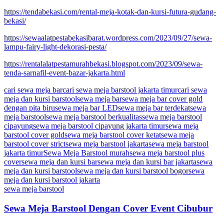
https://tendabekasi.com/rental-meja-kotak-dan-kursi-futura-gudang-
bekasi/
https://sewaalatpestabekasibarat.wordpress.com/2023/09/27/sewa-
lampu-fairy-light-dekorasi-pesta/
https://rentalalatpestamurahbekasi.blogspot.com/2023/09/sewa-
tenda-sarnafil-event-bazar-jakarta.html
cari sewa meja bar
cari sewa meja barstool jakarta timur
cari sewa
meja dan kursi barstool
sewa meja bar
sewa meja bar cover gold
dengan pita biru
sewa meja bar LED
sewa meja bar terdekat
sewa
meja barstool
sewa meja barstool berkualitas
sewa meja barstool
cipayung
sewa meja barstool cipayung jakarta timur
sewa meja
barstool cover gold
sewa meja barstool cover ketat
sewa meja
barstool cover strict
sewa meja barstool jakarta
sewa meja barstool
jakarta timur
Sewa Meja Barstool murah
sewa meja barstool plus
cover
sewa meja dan kursi bar
sewa meja dan kursi bar jakarta
sewa
meja dan kursi barstool
sewa meja dan kursi barstool bogor
sewa
meja dan kursi barstool jakarta
sewa meja barstool
Sewa Meja Barstool Dengan Cover Event Cibubur