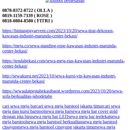
0878-8372-8722 ( OLLA )
0819-1159-7339 ( ROSE )
0818-0804-8580 ( FITRI )
https://bintangjayaevent.com/2023/10/20/sewa-tirai-dekorasi-
kawasan-industri-marunda-center-bekasi/
https://meja.co/sewa-standing-rope-kawasan-industri-marunda-
center-bekasi/
https://tendabekasi.com/sewa-meja-rias-kawasan-industri-marunda-
center-bekasi/
http://sewakursi.net/2023/10/sewa-kursi-vip-kawasan-industri-
marunda-center-bekasi/
https://sewaalatpestabekasibarat.wordpress.com/2023/10/20/sewa-
sofa-berkualitas-jabodetabe
cari sewa meja bar
cari sewa meja barstool jakarta timur
cari sewa
meja dan kursi barstool
sewa meja bar
sewa meja bar cover gold
dengan pita biru
sewa meja bar LED
sewa meja bar terdekat
sewa
meja barstool
sewa meja barstool berkualitas
sewa meja barstool
cipayung
sewa meja barstool cipayung jakarta timur
sewa meja