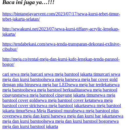
Baca ini juga ya…!!!
https://bintangjayaevent.com/2023/07/17/sewa-kursi-tebet-timur-
tebet-jakarta-selatan/
http://sewakursi.net/2023/07/sewa-kursi-tiffany-acrylic-lengkap-
jakarta/
https://tendabekasi.com/sewa-tenda-transparan-dekorasi-exlisive-
cibubur/
http://meja.co/rental-meja-dan-kursi-kafe-lengkap-tenda-parasol-
bogor/
cari sewa meja bar
cari sewa meja barstool jakarta timur
cari sewa
meja dan kursi barstool
sewa meja bar
sewa meja bar cover gold
dengan pita biru
sewa meja bar LED
sewa meja bar terdekat
sewa
meja barstool
sewa meja barstool berkualitas
sewa meja barstool
cipayung
sewa meja barstool cipayung jakarta timur
sewa meja
barstool cover gold
sewa meja barstool cover ketat
sewa meja
barstool cover strict
sewa meja barstool jakarta
sewa meja barstool
jakarta timur
Sewa Meja Barstool murah
sewa meja barstool plus
cover
sewa meja dan kursi bar
sewa meja dan kursi bar jakarta
sewa
meja dan kursi barstool
sewa meja dan kursi barstool bogor
sewa
meja dan kursi barstool jakarta