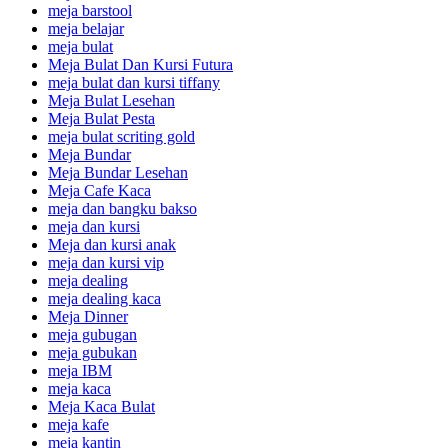
meja barstool
meja belajar
meja bulat
Meja Bulat Dan Kursi Futura
meja bulat dan kursi tiffany
Meja Bulat Lesehan
Meja Bulat Pesta
meja bulat scriting gold
Meja Bundar
Meja Bundar Lesehan
Meja Cafe Kaca
meja dan bangku bakso
meja dan kursi
Meja dan kursi anak
meja dan kursi vip
meja dealing
meja dealing kaca
Meja Dinner
meja gubugan
meja gubukan
meja IBM
meja kaca
Meja Kaca Bulat
meja kafe
meja kantin