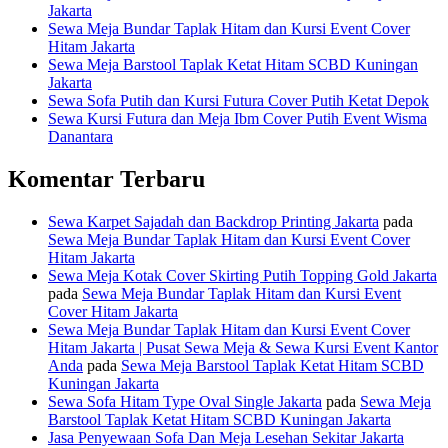
Jakarta
Sewa Meja Bundar Taplak Hitam dan Kursi Event Cover
Hitam Jakarta
Sewa Meja Barstool Taplak Ketat Hitam SCBD Kuningan
Jakarta
Sewa Sofa Putih dan Kursi Futura Cover Putih Ketat Depok
Sewa Kursi Futura dan Meja Ibm Cover Putih Event Wisma
Danantara
Komentar Terbaru
Sewa Karpet Sajadah dan Backdrop Printing Jakarta
pada
Sewa Meja Bundar Taplak Hitam dan Kursi Event Cover
Hitam Jakarta
Sewa Meja Kotak Cover Skirting Putih Topping Gold Jakarta
pada
Sewa Meja Bundar Taplak Hitam dan Kursi Event
Cover Hitam Jakarta
Sewa Meja Bundar Taplak Hitam dan Kursi Event Cover
Hitam Jakarta | Pusat Sewa Meja & Sewa Kursi Event Kantor
Anda
pada
Sewa Meja Barstool Taplak Ketat Hitam SCBD
Kuningan Jakarta
Sewa Sofa Hitam Type Oval Single Jakarta
pada
Sewa Meja
Barstool Taplak Ketat Hitam SCBD Kuningan Jakarta
Jasa Penyewaan Sofa Dan Meja Lesehan Sekitar Jakarta