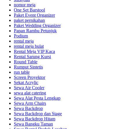
nomor meja
One Set Barstool
Paket Event Organizer
paket pernikahan
Paket Wedding Organizer
Papan Rambu Petunjuk
Podium
rental meja
rental meja bulat
Rental Meja VIP Kaca
Rental Sarung Kursi
Round Table
Rumput Sintetis
run table
Screen Proyektor
Sekat Acrylic
Sewa Air Cooler
sewa alat catering
Sewa Alat Pesta Lengkap
Sewa Arm Chairs
Sewa Backdrop
Sewa Backdrop dan Stage
Sewa Backdrop Hitam
Sewa Bangku Taman