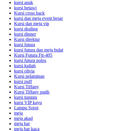
kursi anak
kursi betawi
Kursi cross back
kursi dan meja event besar
Kursi dan meja vip
kursi dealing
kursi dinner
Kursi direktur
kursi futura
kursi futura dan meja bulat
Kursi Futura Ftr-405
kursi futura polos
kursi kuliah
kursi olivia
Kursi pelaminan
kursi puff
Kursi Tiffany
Kursi Tiffany putih
kursi tunggu
kursi VIP kayu
Lampu Sorot
meja
meja akad
meja bar
meja bar kaca