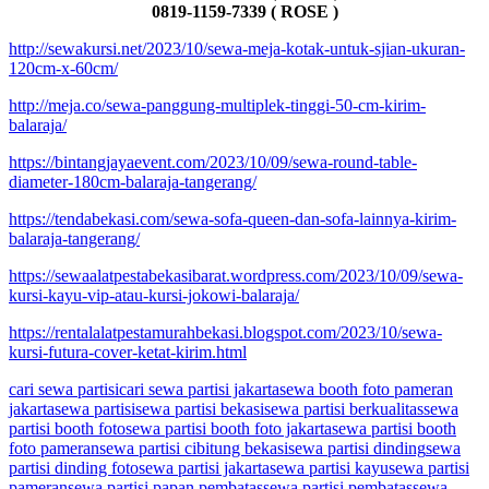
0819-1159-7339 ( ROSE )
http://sewakursi.net/2023/10/sewa-meja-kotak-untuk-sjian-ukuran-
120cm-x-60cm/
http://meja.co/sewa-panggung-multiplek-tinggi-50-cm-kirim-
balaraja/
https://bintangjayaevent.com/2023/10/09/sewa-round-table-
diameter-180cm-balaraja-tangerang/
https://tendabekasi.com/sewa-sofa-queen-dan-sofa-lainnya-kirim-
balaraja-tangerang/
https://sewaalatpestabekasibarat.wordpress.com/2023/10/09/sewa-
kursi-kayu-vip-atau-kursi-jokowi-balaraja/
https://rentalalatpestamurahbekasi.blogspot.com/2023/10/sewa-
kursi-futura-cover-ketat-kirim.html
cari sewa partisi
cari sewa partisi jakarta
sewa booth foto pameran
jakarta
sewa partisi
sewa partisi bekasi
sewa partisi berkualitas
sewa
partisi booth foto
sewa partisi booth foto jakarta
sewa partisi booth
foto pameran
sewa partisi cibitung bekasi
sewa partisi dinding
sewa
partisi dinding foto
sewa partisi jakarta
sewa partisi kayu
sewa partisi
pameran
sewa partisi papan pembatas
sewa partisi pembatas
sewa