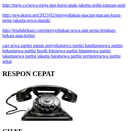
http://meja.co/sewa-meja-dan-kursi-anak-jakarta-sedia-ratusan-unit/
http://sewakursi.net/2023/02/menyediakan-macam-macam-kursi-
pesta-jakarta-sewa-murah/
http://tendabekasi.com/menyediakan-sewa-alat-pesta-lengkap-
bekasi-siap-kirim/
cari sewa partisi papan penyekat
sewa partisi bandung
sewa partisi
bekasi
sewa partisi booth foto
sewa partisi hitam
sewa partisi
jakarta
sewa partisi jakarta barat
sewa partisi permeter
sewa partisi
sekat
RESPON CEPAT