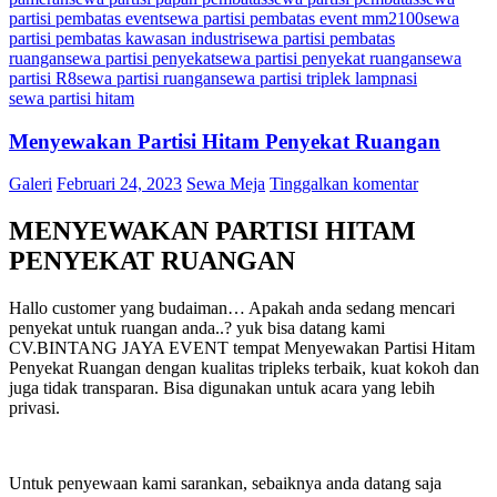
partisi pembatas event
sewa partisi pembatas event mm2100
sewa
partisi pembatas kawasan industri
sewa partisi pembatas
ruangan
sewa partisi penyekat
sewa partisi penyekat ruangan
sewa
partisi R8
sewa partisi ruangan
sewa partisi triplek lampnasi
sewa partisi hitam
Menyewakan Partisi Hitam Penyekat Ruangan
Galeri
Februari 24, 2023
Sewa Meja
Tinggalkan komentar
MENYEWAKAN PARTISI HITAM
PENYEKAT RUANGAN
Hallo customer yang budaiman… Apakah anda sedang mencari
penyekat untuk ruangan anda..? yuk bisa datang kami
CV.BINTANG JAYA EVENT tempat Menyewakan Partisi Hitam
Penyekat Ruangan dengan kualitas tripleks terbaik, kuat kokoh dan
juga tidak transparan. Bisa digunakan untuk acara yang lebih
privasi.
Untuk penyewaan kami sarankan, sebaiknya anda datang saja