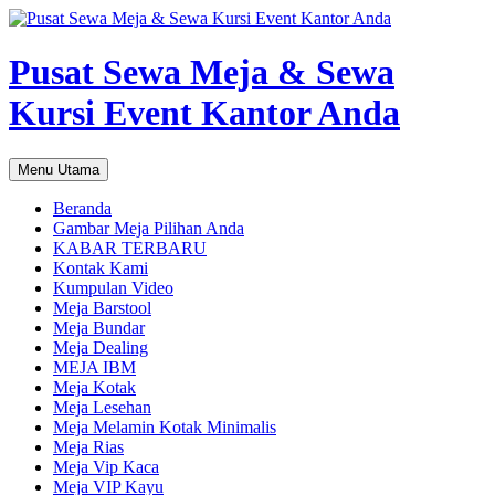
Pusat Sewa Meja & Sewa
Kursi Event Kantor Anda
Cari
Langsung
Menu Utama
ke
isi
Beranda
Gambar Meja Pilihan Anda
KABAR TERBARU
Kontak Kami
Kumpulan Video
Meja Barstool
Meja Bundar
Meja Dealing
MEJA IBM
Meja Kotak
Meja Lesehan
Meja Melamin Kotak Minimalis
Meja Rias
Meja Vip Kaca
Meja VIP Kayu