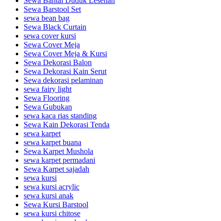
Sewa Bantal Duduk Lesehan
Sewa Barstool Set
sewa bean bag
Sewa Black Curtain
sewa cover kursi
Sewa Cover Meja
Sewa Cover Meja & Kursi
Sewa Dekorasi Balon
Sewa Dekorasi Kain Serut
Sewa dekorasi pelaminan
sewa fairy light
Sewa Flooring
Sewa Gubukan
sewa kaca rias standing
Sewa Kain Dekorasi Tenda
sewa karpet
sewa karpet buana
Sewa Karpet Mushola
sewa karpet permadani
Sewa Karpet sajadah
sewa kursi
sewa kursi acrylic
sewa kursi anak
Sewa Kursi Barstool
sewa kursi chitose