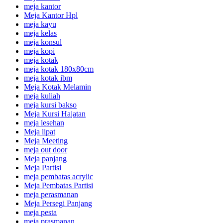
meja kantor
Meja Kantor Hpl
meja kayu
meja kelas
meja konsul
meja kopi
meja kotak
meja kotak 180x80cm
meja kotak ibm
Meja Kotak Melamin
meja kuliah
meja kursi bakso
Meja Kursi Hajatan
meja lesehan
Meja lipat
Meja Meeting
meja out door
Meja panjang
Meja Partisi
meja pembatas acrylic
Meja Pembatas Partisi
meja perasmanan
Meja Persegi Panjang
meja pesta
meja prasmanan