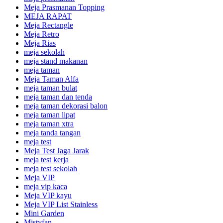
Meja Prasmanan Topping
MEJA RAPAT
Meja Rectangle
Meja Retro
Meja Rias
meja sekolah
meja stand makanan
meja taman
Meja Taman Alfa
meja taman bulat
meja taman dan tenda
meja taman dekorasi balon
meja taman lipat
meja taman xtra
meja tanda tangan
meja test
Meja Test Jaga Jarak
meja test kerja
meja test sekolah
Meja VIP
meja vip kaca
Meja VIP kayu
Meja VIP List Stainless
Mini Garden
Mistyfan