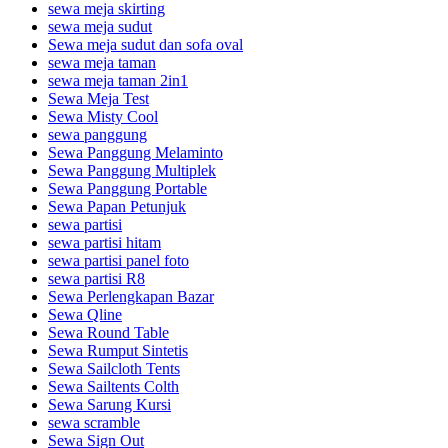
sewa meja skirting
sewa meja sudut
Sewa meja sudut dan sofa oval
sewa meja taman
sewa meja taman 2in1
Sewa Meja Test
Sewa Misty Cool
sewa panggung
Sewa Panggung Melaminto
Sewa Panggung Multiplek
Sewa Panggung Portable
Sewa Papan Petunjuk
sewa partisi
sewa partisi hitam
sewa partisi panel foto
sewa partisi R8
Sewa Perlengkapan Bazar
Sewa Qline
Sewa Round Table
Sewa Rumput Sintetis
Sewa Sailcloth Tents
Sewa Sailtents Colth
Sewa Sarung Kursi
sewa scramble
Sewa Sign Out