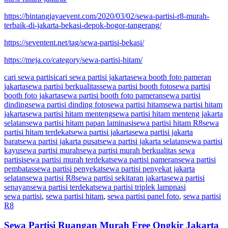
https://bintangjayaevent.com/2020/03/02/sewa-partisi-r8-murah-
terbaik-di-jakarta-bekasi-depok-bogor-tangerang/
https://seventent.net/tag/sewa-partisi-bekasi/
https://meja.co/category/sewa-partisi-hitam/
cari sewa partisi
cari sewa partisi jakarta
sewa booth foto pameran
jakarta
sewa partisi berkualitas
sewa partisi booth foto
sewa partisi
booth foto jakarta
sewa partisi booth foto pameran
sewa partisi
dinding
sewa partisi dinding foto
sewa partisi hitam
sewa partisi hitam
jakarta
sewa partisi hitam menteng
sewa partisi hitam menteng jakarta
selatan
sewa partisi hitam papan laminasi
sewa partisi hitam R8
sewa
partisi hitam terdekat
sewa partisi jakarta
sewa partisi jakarta
barat
sewa partisi jakarta pusat
sewa partisi jakarta selatan
sewa partisi
kayu
sewa partisi murah
sewa partisi murah berkualitas sewa
partisi
sewa partisi murah terdekat
sewa partisi pameran
sewa partisi
pembatas
sewa partisi penyekat
sewa partisi penyekat jakarta
selatan
sewa partisi R8
sewa partisi sekitaran jakarta
sewa partisi
senayan
sewa partisi terdekat
sewa partisi triplek lampnasi
sewa partisi
,
sewa partisi hitam
,
sewa partisi panel foto
,
sewa partisi
R8
Sewa Partisi Ruangan Murah Free Ongkir Jakarta