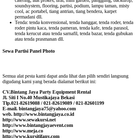
catering, alat prokes, tirai, mini garden, panggung, backdrop,
soundsystem, flooring, partisi, podium, lampu taman, misty
cool, ac portabel, tiang antrian, tiang bendera, karpet
permadani dll.
Tenda: tenda konvensional, tenda hanggar, tenda roder, tenda
roder pintu kaca, tenda pameran, tenda kafe, tenda parasol,
tenda kerucut atau tenda sarnafil, tenda bazar, tenda gubukan
atau tenda prasmanan dll.
Sewa Partisi Panel Photo
Semua alat pesta kami dapat anda lihat dan pilih sendiri langsung
digudang kami yang berada dialamat berikut ini:
CV.Bintang Jaya Party Equipment Rental
Jl. Siti I No.40 Mustikajaya Bekasi
Tlp.021-82619088 / 021-82619089 / 021-82601199
E-mail. bintangjaya75@yahoo.com
web. http://www.bintangjaya.co.id
http://www.sewakursi.net
http://www.bintangjayaevent.com
http://www.meja.co
http://www.kursitifany.com