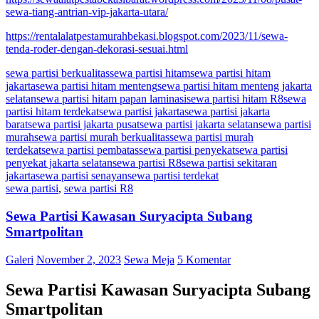
sewa-tiang-antrian-vip-jakarta-utara/
https://rentalalatpestamurahbekasi.blogspot.com/2023/11/sewa-
tenda-roder-dengan-dekorasi-sesuai.html
sewa partisi berkualitas
sewa partisi hitam
sewa partisi hitam
jakarta
sewa partisi hitam menteng
sewa partisi hitam menteng jakarta
selatan
sewa partisi hitam papan laminasi
sewa partisi hitam R8
sewa
partisi hitam terdekat
sewa partisi jakarta
sewa partisi jakarta
barat
sewa partisi jakarta pusat
sewa partisi jakarta selatan
sewa partisi
murah
sewa partisi murah berkualitas
sewa partisi murah
terdekat
sewa partisi pembatas
sewa partisi penyekat
sewa partisi
penyekat jakarta selatan
sewa partisi R8
sewa partisi sekitaran
jakarta
sewa partisi senayan
sewa partisi terdekat
sewa partisi
,
sewa partisi R8
Sewa Partisi Kawasan Suryacipta Subang
Smartpolitan
Galeri
November 2, 2023
Sewa Meja
5 Komentar
Sewa Partisi Kawasan Suryacipta Subang
Smartpolitan