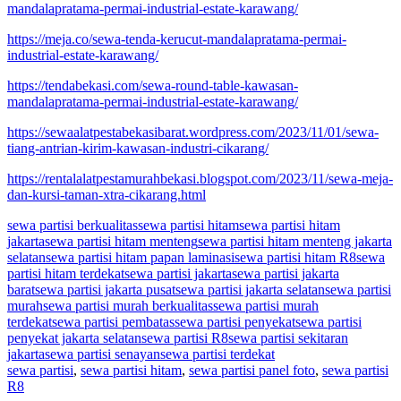
mandalapratama-permai-industrial-estate-karawang/
https://meja.co/sewa-tenda-kerucut-mandalapratama-permai-
industrial-estate-karawang/
https://tendabekasi.com/sewa-round-table-kawasan-
mandalapratama-permai-industrial-estate-karawang/
https://sewaalatpestabekasibarat.wordpress.com/2023/11/01/sewa-
tiang-antrian-kirim-kawasan-industri-cikarang/
https://rentalalatpestamurahbekasi.blogspot.com/2023/11/sewa-meja-
dan-kursi-taman-xtra-cikarang.html
sewa partisi berkualitas
sewa partisi hitam
sewa partisi hitam
jakarta
sewa partisi hitam menteng
sewa partisi hitam menteng jakarta
selatan
sewa partisi hitam papan laminasi
sewa partisi hitam R8
sewa
partisi hitam terdekat
sewa partisi jakarta
sewa partisi jakarta
barat
sewa partisi jakarta pusat
sewa partisi jakarta selatan
sewa partisi
murah
sewa partisi murah berkualitas
sewa partisi murah
terdekat
sewa partisi pembatas
sewa partisi penyekat
sewa partisi
penyekat jakarta selatan
sewa partisi R8
sewa partisi sekitaran
jakarta
sewa partisi senayan
sewa partisi terdekat
sewa partisi
,
sewa partisi hitam
,
sewa partisi panel foto
,
sewa partisi
R8