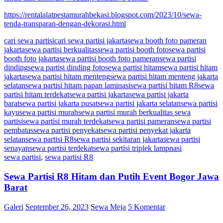
https://rentalalatpestamurahbekasi.blogspot.com/2023/10/sewa-
tenda-transparan-dengan-dekorasi.html
cari sewa partisi
cari sewa partisi jakarta
sewa booth foto pameran
jakarta
sewa partisi berkualitas
sewa partisi booth foto
sewa partisi
booth foto jakarta
sewa partisi booth foto pameran
sewa partisi
dinding
sewa partisi dinding foto
sewa partisi hitam
sewa partisi hitam
jakarta
sewa partisi hitam menteng
sewa partisi hitam menteng jakarta
selatan
sewa partisi hitam papan laminasi
sewa partisi hitam R8
sewa
partisi hitam terdekat
sewa partisi jakarta
sewa partisi jakarta
barat
sewa partisi jakarta pusat
sewa partisi jakarta selatan
sewa partisi
kayu
sewa partisi murah
sewa partisi murah berkualitas sewa
partisi
sewa partisi murah terdekat
sewa partisi pameran
sewa partisi
pembatas
sewa partisi penyekat
sewa partisi penyekat jakarta
selatan
sewa partisi R8
sewa partisi sekitaran jakarta
sewa partisi
senayan
sewa partisi terdekat
sewa partisi triplek lampnasi
sewa partisi
,
sewa partisi R8
Sewa Partisi R8 Hitam dan Putih Event Bogor Jawa
Barat
Galeri
September 26, 2023
Sewa Meja
5 Komentar