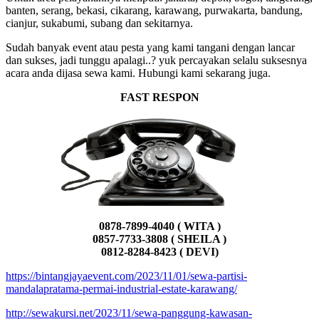
banten, serang, bekasi, cikarang, karawang, purwakarta, bandung,
cianjur, sukabumi, subang dan sekitarnya.
Sudah banyak event atau pesta yang kami tangani dengan lancar
dan sukses, jadi tunggu apalagi..? yuk percayakan selalu suksesnya
acara anda dijasa sewa kami. Hubungi kami sekarang juga.
FAST RESPON
0878-7899-4040 ( WITA )
0857-7733-3808 ( SHEILA )
0812-8284-8423 ( DEVI)
https://bintangjayaevent.com/2023/11/01/sewa-partisi-
mandalapratama-permai-industrial-estate-karawang/
http://sewakursi.net/2023/11/sewa-panggung-kawasan-