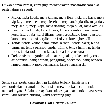
Bukan hanya Partisi, kami juga menyediakan macam-macam alat
pesta lainnya seperti:
Meka: meja kotak, meja taman, meja ibm, meja vip kaca, meja
vip kayu, meja test, meja lesehan, meja anak plastik, meja rias,
meja sudut, meja kopi, meja dealing, meja bulat, meja oval dll.
Kursi: kursi kuliah, kursi futura, kursi scramble, kursi anak,
kursi futura raja, kursi tiffany, kursi crossback, kursi barstool,
kursi taman, kursi acrylic, kursi olivia, kursi ghost dll.
Tenda: tenda kerucut atau tenda sarnafil, tenda bazar, tenda
pameran, tenda parasol, tenda rigging, tenda hanggar, tenda
roder, tenda roder pintu kaca, tenda konvensional dll.
Dekorasi: mini garden, alat catering, alat prokes, misty cool,
ac portable, tiang antrian, panggung, backdrop, tiang bendera,
lampu taman, karpet permadani, karpet bauana dll.
Semua alat pesta kami dengan kualitas terbaik, harga sewa
ekonomis dan terjangkau. Kami siap mewujudkan acara impian
menjadi nyata. Selalu percayakan suksesnya acara anda dijasa sewa
kami. Yuk buruan hubungi kami sekarang juga.
Layanan Call Center 24 Jam