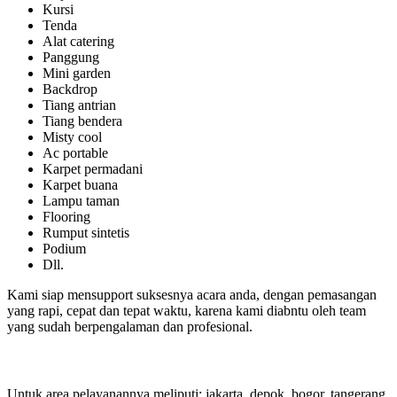
Kursi
Tenda
Alat catering
Panggung
Mini garden
Backdrop
Tiang antrian
Tiang bendera
Misty cool
Ac portable
Karpet permadani
Karpet buana
Lampu taman
Flooring
Rumput sintetis
Podium
Dll.
Kami siap mensupport suksesnya acara anda, dengan pemasangan
yang rapi, cepat dan tepat waktu, karena kami diabntu oleh team
yang sudah berpengalaman dan profesional.
Untuk area pelayanannya meliputi: jakarta, depok, bogor, tangerang,