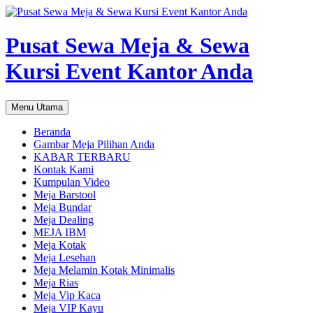
Pusat Sewa Meja & Sewa
Kursi Event Kantor Anda
Cari
Langsung
Menu Utama
ke
isi
Beranda
Gambar Meja Pilihan Anda
KABAR TERBARU
Kontak Kami
Kumpulan Video
Meja Barstool
Meja Bundar
Meja Dealing
MEJA IBM
Meja Kotak
Meja Lesehan
Meja Melamin Kotak Minimalis
Meja Rias
Meja Vip Kaca
Meja VIP Kayu