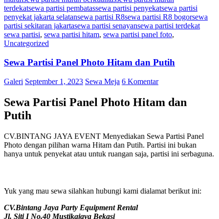
terdekat
sewa partisi pembatas
sewa partisi penyekat
sewa partisi
penyekat jakarta selatan
sewa partisi R8
sewa partisi R8 bogor
sewa
partisi sekitaran jakarta
sewa partisi senayan
sewa partisi terdekat
sewa partisi
,
sewa partisi hitam
,
sewa partisi panel foto
,
Uncategorized
Sewa Partisi Panel Photo Hitam dan Putih
Galeri
September 1, 2023
Sewa Meja
6 Komentar
Sewa Partisi Panel Photo Hitam dan
Putih
CV.BINTANG JAYA EVENT Menyediakan Sewa Partisi Panel
Photo dengan pilihan warna Hitam dan Putih. Partisi ini bukan
hanya untuk penyekat atau untuk ruangan saja, partisi ini serbaguna.
Yuk yang mau sewa silahkan hubungi kami dialamat berikut ini:
CV.Bintang Jaya Party Equipment Rental
Jl. Siti I No.40 Mustikajaya Bekasi