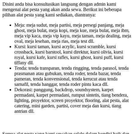
Disini anda bisa konsultasikan langsung dengan admin kami
mengenai alat pesta yang akan anda sewa. Berikut ini beberapa
pilihan alat pesta yang kami sediakan, diantranya:
Meja: meja sudut, meja partisi, meja persegi panjang, meja
ghost, meja bulat, meja kopi, meja kue, meja bulat, meja ibm,
meja vip kaca, meja vip kayu, meja taman, meja dealing, meja
oval, meja lesehan, meja rias, meja test dll.
Kursi: kursi taman, kursi acrylic, kursi scramble, kursi
crossback, kursi barstool, kursi direktur, kursi olivia, kursi
royal, kursi kafe, kursi rafles, kursi ghost, kursi puff, kursi
tiffany dll.
Tenda: tenda transparan, tenda ringging, tenda parasol, tenda
prasmanan atau gubukan, tenda roder, tenda bazar, tenda
pameran, tenda konvensional, tenda kerucut atau tenda
sarnafil, tenda hanggar, tenda roder pintu kaca dll.
Dekorasi: panggung, backdrop, soundsystem, karpet
permadani, karpet permadani, rumput sintetis, tiang bendera,
lighting, proyektor, screen proyektor, flooring, alat pesta, alat
catering, mini garden, partisi, cover meja dan kursi, tiang
antrian dll.
Semua alat pesta yang kami sewakan selalu dalam kondisi baik dan