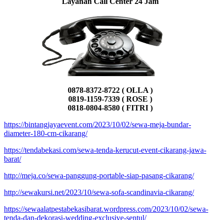
Layanan Call Center 24 Jam
0878-8372-8722 ( OLLA )
0819-1159-7339 ( ROSE )
0818-0804-8580 ( FITRI )
https://bintangjayaevent.com/2023/10/02/sewa-meja-bundar-
diameter-180-cm-cikarang/
https://tendabekasi.com/sewa-tenda-kerucut-event-cikarang-jawa-
barat/
http://meja.co/sewa-panggung-portable-siap-pasang-cikarang/
http://sewakursi.net/2023/10/sewa-sofa-scandinavia-cikarang/
https://sewaalatpestabekasibarat.wordpress.com/2023/10/02/sewa-
tenda-dan-dekorasi-wedding-exclusive-sentul/