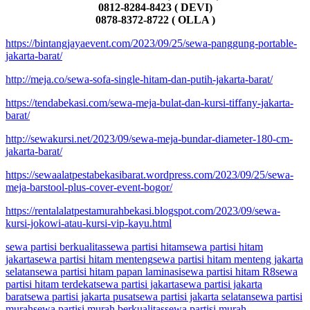
0812-8284-8423 ( DEVI)
0878-8372-8722 ( OLLA )
https://bintangjayaevent.com/2023/09/25/sewa-panggung-portable-
jakarta-barat/
http://meja.co/sewa-sofa-single-hitam-dan-putih-jakarta-barat/
https://tendabekasi.com/sewa-meja-bulat-dan-kursi-tiffany-jakarta-
barat/
http://sewakursi.net/2023/09/sewa-meja-bundar-diameter-180-cm-
jakarta-barat/
https://sewaalatpestabekasibarat.wordpress.com/2023/09/25/sewa-
meja-barstool-plus-cover-event-bogor/
https://rentalalatpestamurahbekasi.blogspot.com/2023/09/sewa-
kursi-jokowi-atau-kursi-vip-kayu.html
sewa partisi berkualitas
sewa partisi hitam
sewa partisi hitam
jakarta
sewa partisi hitam menteng
sewa partisi hitam menteng jakarta
selatan
sewa partisi hitam papan laminasi
sewa partisi hitam R8
sewa
partisi hitam terdekat
sewa partisi jakarta
sewa partisi jakarta
barat
sewa partisi jakarta pusat
sewa partisi jakarta selatan
sewa partisi
murah
sewa partisi murah berkualitas
sewa partisi murah