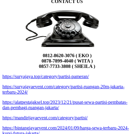
CONTACT US
0812-8620-3076 ( EKO )
0878-7899-4040 ( WITA )
0857-7733-3808 ( SHEILA )
https://suryajaya.top/category/partisi-pameran/
https://suryajayaevent.com/category/partisi-ruangan-20m-jakarta-
terbaru-2024/
https://alatpestajaksel.top/2023/12/21/pusat-sewa-partisi-pembatas-
dan-pembagi-ruangan-jakarta/
https://mandirijayaevent.com/category/partisi/
https://bintangjayaevent.com/2024/01/09/harga-sewa-terbaru-2024-
kursi-futura-jakarta/