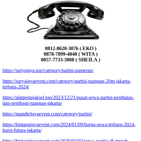
0812-8620-3076 ( EKO )
0878-7899-4040 ( WITA )
0857-7733-3808 ( SHEILA )
https://suryajaya.top/category/partisi-pameran/
https://suryajayaevent.com/category/partisi-ruangan-20m-jakarta-
terbaru-2024/
https://alatpestajaksel.top/2023/12/21/pusat-sewa-partisi-pembatas-
dan-pembagi-ruangan-jakarta/
https://mandirijayaevent.com/category/partisi/
https://bintangjayaevent.com/2024/01/09/harga-sewa-terbaru-2024-
kursi-futura-jakarta/
https://bintangjayaevent.com/2020/03/02/sewa-partisi-r8-murah-