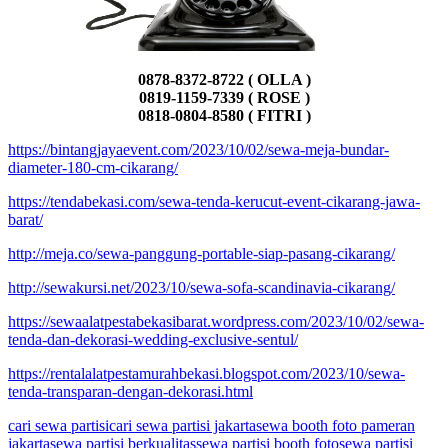
0878-8372-8722 ( OLLA )
0819-1159-7339 ( ROSE )
0818-0804-8580 ( FITRI )
https://bintangjayaevent.com/2023/10/02/sewa-meja-bundar-
diameter-180-cm-cikarang/
https://tendabekasi.com/sewa-tenda-kerucut-event-cikarang-jawa-
barat/
http://meja.co/sewa-panggung-portable-siap-pasang-cikarang/
http://sewakursi.net/2023/10/sewa-sofa-scandinavia-cikarang/
https://sewaalatpestabekasibarat.wordpress.com/2023/10/02/sewa-
tenda-dan-dekorasi-wedding-exclusive-sentul/
https://rentalalatpestamurahbekasi.blogspot.com/2023/10/sewa-
tenda-transparan-dengan-dekorasi.html
cari sewa partisi
cari sewa partisi jakarta
sewa booth foto pameran
jakarta
sewa partisi berkualitas
sewa partisi booth foto
sewa partisi