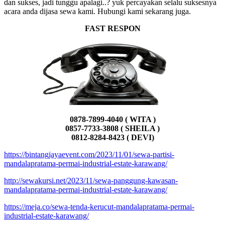
dan sukses, jadi tunggu apalagi..? yuk percayakan selalu suksesnya
acara anda dijasa sewa kami. Hubungi kami sekarang juga.
FAST RESPON
0878-7899-4040 ( WITA )
0857-7733-3808 ( SHEILA )
0812-8284-8423 ( DEVI)
https://bintangjayaevent.com/2023/11/01/sewa-partisi-
mandalapratama-permai-industrial-estate-karawang/
http://sewakursi.net/2023/11/sewa-panggung-kawasan-
mandalapratama-permai-industrial-estate-karawang/
https://meja.co/sewa-tenda-kerucut-mandalapratama-permai-
industrial-estate-karawang/