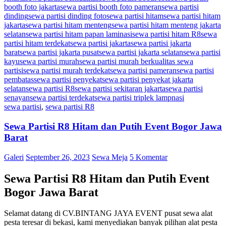
booth foto jakarta
sewa partisi booth foto pameran
sewa partisi
dinding
sewa partisi dinding foto
sewa partisi hitam
sewa partisi hitam
jakarta
sewa partisi hitam menteng
sewa partisi hitam menteng jakarta
selatan
sewa partisi hitam papan laminasi
sewa partisi hitam R8
sewa
partisi hitam terdekat
sewa partisi jakarta
sewa partisi jakarta
barat
sewa partisi jakarta pusat
sewa partisi jakarta selatan
sewa partisi
kayu
sewa partisi murah
sewa partisi murah berkualitas sewa
partisi
sewa partisi murah terdekat
sewa partisi pameran
sewa partisi
pembatas
sewa partisi penyekat
sewa partisi penyekat jakarta
selatan
sewa partisi R8
sewa partisi sekitaran jakarta
sewa partisi
senayan
sewa partisi terdekat
sewa partisi triplek lampnasi
sewa partisi
,
sewa partisi R8
Sewa Partisi R8 Hitam dan Putih Event Bogor Jawa
Barat
Galeri
September 26, 2023
Sewa Meja
5 Komentar
Sewa Partisi R8 Hitam dan Putih Event
Bogor Jawa Barat
Selamat datang di CV.BINTANG JAYA EVENT pusat sewa alat
pesta teresar di bekasi, kami menyediakan banyak pilihan alat pesta