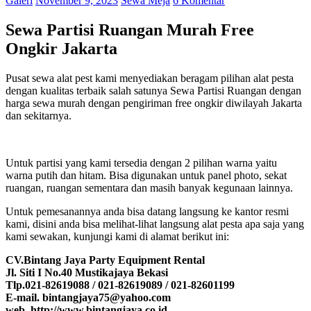
Galeri
November 9, 2023
Sewa Meja
6 Komentar
Sewa Partisi Ruangan Murah Free
Ongkir Jakarta
Pusat sewa alat pest kami menyediakan beragam pilihan alat pesta
dengan kualitas terbaik salah satunya Sewa Partisi Ruangan dengan
harga sewa murah dengan pengiriman free ongkir diwilayah Jakarta
dan sekitarnya.
Untuk partisi yang kami tersedia dengan 2 pilihan warna yaitu
warna putih dan hitam. Bisa digunakan untuk panel photo, sekat
ruangan, ruangan sementara dan masih banyak kegunaan lainnya.
Untuk pemesanannya anda bisa datang langsung ke kantor resmi
kami, disini anda bisa melihat-lihat langsung alat pesta apa saja yang
kami sewakan, kunjungi kami di alamat berikut ini:
CV.Bintang Jaya Party Equipment Rental
Jl. Siti I No.40 Mustikajaya Bekasi
Tlp.021-82619088 / 021-82619089 / 021-82601199
E-mail. bintangjaya75@yahoo.com
web. http://www.bintangjaya.co.id