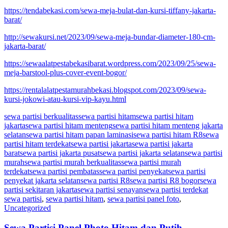
https://tendabekasi.com/sewa-meja-bulat-dan-kursi-tiffany-jakarta-
barat/
http://sewakursi.net/2023/09/sewa-meja-bundar-diameter-180-cm-
jakarta-barat/
https://sewaalatpestabekasibarat.wordpress.com/2023/09/25/sewa-
meja-barstool-plus-cover-event-bogor/
https://rentalalatpestamurahbekasi.blogspot.com/2023/09/sewa-
kursi-jokowi-atau-kursi-vip-kayu.html
sewa partisi berkualitas
sewa partisi hitam
sewa partisi hitam
jakarta
sewa partisi hitam menteng
sewa partisi hitam menteng jakarta
selatan
sewa partisi hitam papan laminasi
sewa partisi hitam R8
sewa
partisi hitam terdekat
sewa partisi jakarta
sewa partisi jakarta
barat
sewa partisi jakarta pusat
sewa partisi jakarta selatan
sewa partisi
murah
sewa partisi murah berkualitas
sewa partisi murah
terdekat
sewa partisi pembatas
sewa partisi penyekat
sewa partisi
penyekat jakarta selatan
sewa partisi R8
sewa partisi R8 bogor
sewa
partisi sekitaran jakarta
sewa partisi senayan
sewa partisi terdekat
sewa partisi
,
sewa partisi hitam
,
sewa partisi panel foto
,
Uncategorized
Sewa Partisi Panel Photo Hitam dan Putih