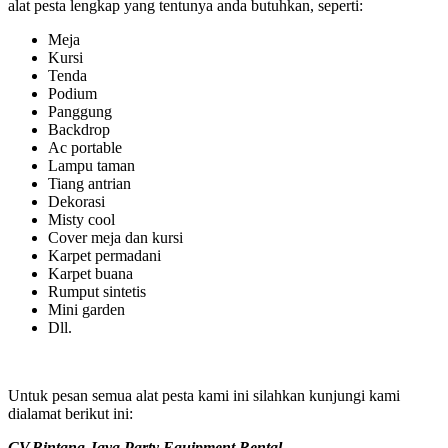
alat pesta lengkap yang tentunya anda butuhkan, seperti:
Meja
Kursi
Tenda
Podium
Panggung
Backdrop
Ac portable
Lampu taman
Tiang antrian
Dekorasi
Misty cool
Cover meja dan kursi
Karpet permadani
Karpet buana
Rumput sintetis
Mini garden
Dll.
Untuk pesan semua alat pesta kami ini silahkan kunjungi kami
dialamat berikut ini:
CV.Bintang Jaya Party Equipment Rental