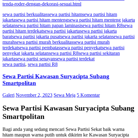
tenda-roder-dengan-dekorasi-sesuai.html
sewa partisi berkualitas
sewa partisi hitam
sewa partisi hitam
jakarta
sewa partisi hitam menteng
sewa partisi hitam menteng jakarta
selatan
sewa partisi hitam papan laminasi
sewa partisi hitam R8
sewa
partisi hitam terdekat
sewa partisi jakarta
sewa partisi jakarta
barat
sewa partisi jakarta pusat
sewa partisi jakarta selatan
sewa partisi
murah
sewa partisi murah berkualitas
sewa partisi murah
terdekat
sewa partisi pembatas
sewa partisi penyekat
sewa partisi
penyekat jakarta selatan
sewa partisi R8
sewa partisi sekitaran
jakarta
sewa partisi senayan
sewa partisi terdekat
sewa partisi
,
sewa partisi R8
Sewa Partisi Kawasan Suryacipta Subang
Smartpolitan
Galeri
November 2, 2023
Sewa Meja
5 Komentar
Sewa Partisi Kawasan Suryacipta Subang
Smartpolitan
Bagi anda yang sedang mencari Sewa Partisi Sekat baik warna
hitam maupun warna putih untuk dikirim ke Kawasan Suryacipta