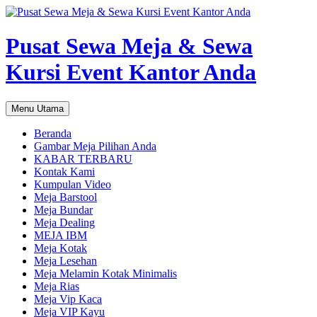
Pusat Sewa Meja & Sewa
Kursi Event Kantor Anda
Cari
Langsung
Menu Utama
ke
isi
Beranda
Gambar Meja Pilihan Anda
KABAR TERBARU
Kontak Kami
Kumpulan Video
Meja Barstool
Meja Bundar
Meja Dealing
MEJA IBM
Meja Kotak
Meja Lesehan
Meja Melamin Kotak Minimalis
Meja Rias
Meja Vip Kaca
Meja VIP Kayu