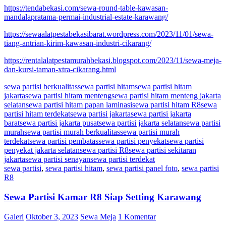
https://tendabekasi.com/sewa-round-table-kawasan-
mandalapratama-permai-industrial-estate-karawang/
https://sewaalatpestabekasibarat.wordpress.com/2023/11/01/sewa-
tiang-antrian-kirim-kawasan-industri-cikarang/
https://rentalalatpestamurahbekasi.blogspot.com/2023/11/sewa-meja-
dan-kursi-taman-xtra-cikarang.html
sewa partisi berkualitas
sewa partisi hitam
sewa partisi hitam
jakarta
sewa partisi hitam menteng
sewa partisi hitam menteng jakarta
selatan
sewa partisi hitam papan laminasi
sewa partisi hitam R8
sewa
partisi hitam terdekat
sewa partisi jakarta
sewa partisi jakarta
barat
sewa partisi jakarta pusat
sewa partisi jakarta selatan
sewa partisi
murah
sewa partisi murah berkualitas
sewa partisi murah
terdekat
sewa partisi pembatas
sewa partisi penyekat
sewa partisi
penyekat jakarta selatan
sewa partisi R8
sewa partisi sekitaran
jakarta
sewa partisi senayan
sewa partisi terdekat
sewa partisi
,
sewa partisi hitam
,
sewa partisi panel foto
,
sewa partisi
R8
Sewa Partisi Kamar R8 Siap Setting Karawang
Galeri
Oktober 3, 2023
Sewa Meja
1 Komentar