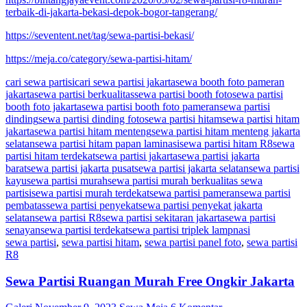
terbaik-di-jakarta-bekasi-depok-bogor-tangerang/
https://seventent.net/tag/sewa-partisi-bekasi/
https://meja.co/category/sewa-partisi-hitam/
cari sewa partisi
cari sewa partisi jakarta
sewa booth foto pameran
jakarta
sewa partisi berkualitas
sewa partisi booth foto
sewa partisi
booth foto jakarta
sewa partisi booth foto pameran
sewa partisi
dinding
sewa partisi dinding foto
sewa partisi hitam
sewa partisi hitam
jakarta
sewa partisi hitam menteng
sewa partisi hitam menteng jakarta
selatan
sewa partisi hitam papan laminasi
sewa partisi hitam R8
sewa
partisi hitam terdekat
sewa partisi jakarta
sewa partisi jakarta
barat
sewa partisi jakarta pusat
sewa partisi jakarta selatan
sewa partisi
kayu
sewa partisi murah
sewa partisi murah berkualitas sewa
partisi
sewa partisi murah terdekat
sewa partisi pameran
sewa partisi
pembatas
sewa partisi penyekat
sewa partisi penyekat jakarta
selatan
sewa partisi R8
sewa partisi sekitaran jakarta
sewa partisi
senayan
sewa partisi terdekat
sewa partisi triplek lampnasi
sewa partisi
,
sewa partisi hitam
,
sewa partisi panel foto
,
sewa partisi
R8
Sewa Partisi Ruangan Murah Free Ongkir Jakarta