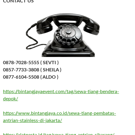
CONTACT US
0878-7028-5555 ( SEVTI )
0857-7733-3808 ( SHEILA )
0877-6104-5508 ( ALDO )
https://bintangjayaevent.com/tag/sewa-tiang-bendera-
depok/
https://www.bintangjaya.co.id/sewa-tiang-pembatas-
antrian-stainless-di-jakarta/
https://alatpesta.id/tag/sewa-tiang-antrian-cikarang/