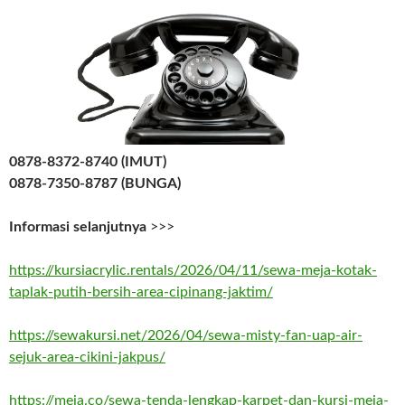
0878-8372-8740 (IMUT)
0878-7350-8787 (BUNGA)
Informasi selanjutnya
>>>
https://kursiacrylic.rentals/2026/04/11/sewa-meja-kotak-
taplak-putih-bersih-area-cipinang-jaktim/
https://sewakursi.net/2026/04/sewa-misty-fan-uap-air-
sejuk-area-cikini-jakpus/
https://meja.co/sewa-tenda-lengkap-karpet-dan-kursi-meja-