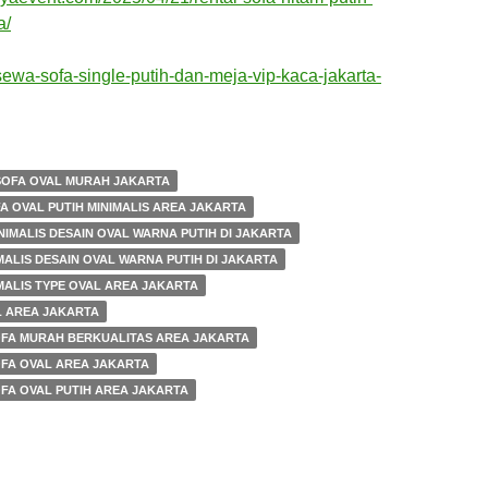
a/
/sewa-sofa-single-putih-dan-meja-vip-kaca-jakarta-
SOFA OVAL MURAH JAKARTA
A OVAL PUTIH MINIMALIS AREA JAKARTA
NIMALIS DESAIN OVAL WARNA PUTIH DI JAKARTA
MALIS DESAIN OVAL WARNA PUTIH DI JAKARTA
MALIS TYPE OVAL AREA JAKARTA
L AREA JAKARTA
OFA MURAH BERKUALITAS AREA JAKARTA
OFA OVAL AREA JAKARTA
FA OVAL PUTIH AREA JAKARTA