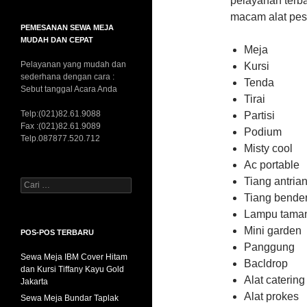
pelayanan terb
macam alat pest
PEMESANAN SEWA MEJA
MUDAH DAN CEPAT
Meja
Pelayanan yang mudah dan
Kursi
sederhana dengan cara :
Tenda
Sebut tanggal Acara Anda
Tirai
Telp:(021)82.61.9088
Partisi
Fax :(021)82.61.9089
Podium
Telp.087877.520.712
Misty cool
Ac portable
Tiang antria
Cari
untuk:
Tiang bende
Lampu tama
Mini garden
POS-POS TERBARU
Panggung
Sewa Meja IBM Cover Hitam
Bacldrop
dan Kursi Tiffany Kayu Gold
Alat catering
Jakarta
Alat prokes
Sewa Meja Bundar Taplak