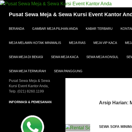
Cari
Pusat Sewa Meja & Sewa Kursi Event Kantor An
LANGSUNG KE ISI
BERANDA
GAMBAR MEJA PILIHAN ANDA
KABAR TERBARU
KONTA
MEJA MELAMIN KOTAK MINIMALIS
MEJA RIAS
MEJA VIP KACA
MEJ
SEWA MEJA DI BEKASI
SEWA MEJA KACA
SEWA MEJA KONSUL
SE
SEWA MEJA TERMURAH
SEWA PANGGUNG
Pusat Sewa Meja & Sewa
Kursi Event Kantor Anda,
Telp. (021) 8260.1199
INFORMASI & PEMESANAN
Arsip Harian: 
SEWA SOFA MINIM