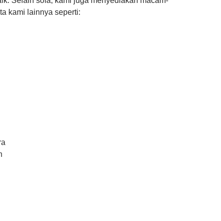
aik. Selain sofa, kami juga menyediakan macam-
a kami lainnya seperti:
n
ra
n