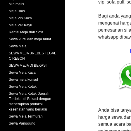
vip, sofa puff, 
Minimalis
Meja Rias
Bagi anda yang
Meja Vip Kaca
mengenai harga
Meja VIP Kayu
pemesanan sila
Rental Meja dan Sofa
whatsapp dibaw
Sewa kursi dan meja bulat
Sewa Meja
SEWA MEJA BREBES TEGAL
CIREBON
SEWA MEJA DI BEKASI
Sewa Meja Kaca
Sewa meja konsul
Sewa Meja Kotak
Sewa Meja Kotak Daerah
Terdekat di Bekasi dengan
menerapkan protokol
kesehatan yang berlaku
Anda bisa tany
Sewa Meja Termurah
harga sewa dan
Sewa Panggung
semua acara ba