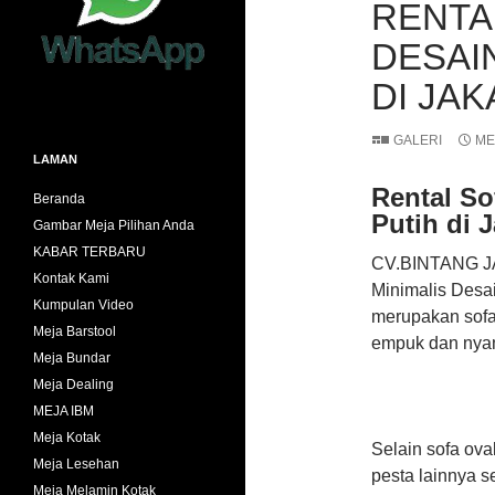
RENTA
DESAI
DI JA
GALERI
MEI
LAMAN
Rental So
Beranda
Putih di J
Gambar Meja Pilihan Anda
KABAR TERBARU
CV.BINTANG JA
Kontak Kami
Minimalis Desai
Kumpulan Video
merupakan sofa 
Meja Barstool
empuk dan nya
Meja Bundar
Meja Dealing
MEJA IBM
Meja Kotak
Selain sofa ov
Meja Lesehan
pesta lainnya se
Meja Melamin Kotak