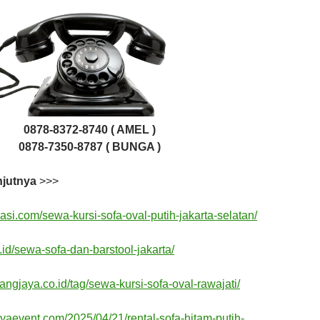
0878-8372-8740 ( AMEL )
0878-7350-8787 ( BUNGA )
njutnya
>>>
kasi.com/sewa-kursi-sofa-oval-putih-jakarta-selatan/
a.id/sewa-sofa-dan-barstool-jakarta/
angjaya.co.id/tag/sewa-kursi-sofa-oval-rawajati/
jayaevent.com/2025/04/21/rental-sofa-hitam-putih-