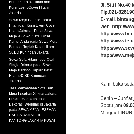
Bundar Taplak Hitam dan
Jl. Siti I No.4
Kursi Event Cover Hitam
Tlp.021-826190
Jakarta
E-mail. binta
Sewa Meja Bundar Taplak
Hitam dan Kursi Event Cover
web. http://w
Hitam Jakarta | Pusat Sewa
http://www.bin
Meja & Sewa Kursi Event
http://www.te
Kantor Anda
pada
Sewa Meja
Barstool Taplak Ketat Hitam
http://www.sew
SCBD Kuningan Jakarta
http://www.mej
Sewa Sofa Hitam Type Oval
Single Jakarta
pada
Sewa
Meja Barstool Taplak Ketat
Hitam SCBD Kuningan
Jakarta
Kami buka setia
Jasa Penyewaan Sofa Dan
Meja Lesehan Sekitar Jakarta
Senin – Jum’at
Pusat – Spesialis Jasa
Dekorasi Wedding di Jakarta
Sabtu jam
08.00
pada
SEWA MEJA LESEHAN
Minggu
LIBUR
HARGA RAMAH DI
KANTONG JAKARTA PUSAT