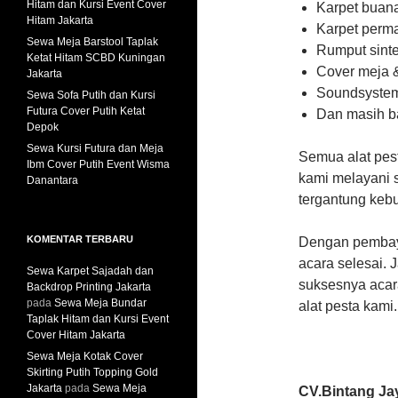
Hitam dan Kursi Event Cover
Karpet buan
Hitam Jakarta
Karpet perm
Sewa Meja Barstool Taplak
Rumput sinte
Ketat Hitam SCBD Kuningan
Cover meja &
Jakarta
Soundsyste
Sewa Sofa Putih dan Kursi
Futura Cover Putih Ketat
Dan masih ba
Depok
Sewa Kursi Futura dan Meja
Semua alat pes
Ibm Cover Putih Event Wisma
kami melayani 
Danantara
tergantung keb
KOMENTAR TERBARU
Dengan pembaya
acara selesai.
Sewa Karpet Sajadah dan
suksesnya acar
Backdrop Printing Jakarta
pada
Sewa Meja Bundar
alat pesta kami
Taplak Hitam dan Kursi Event
Cover Hitam Jakarta
Sewa Meja Kotak Cover
Skirting Putih Topping Gold
Jakarta
pada
Sewa Meja
CV.Bintang Ja