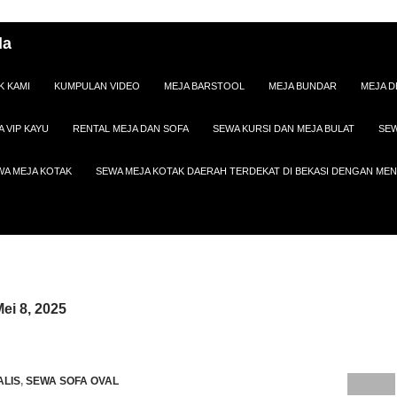
da
K KAMI
KUMPULAN VIDEO
MEJA BARSTOOL
MEJA BUNDAR
MEJA D
A VIP KAYU
RENTAL MEJA DAN SOFA
SEWA KURSI DAN MEJA BULAT
SEW
WA MEJA KOTAK
SEWA MEJA KOTAK DAERAH TERDEKAT DI BEKASI DENGAN M
Mei 8, 2025
ALIS
,
SEWA SOFA OVAL