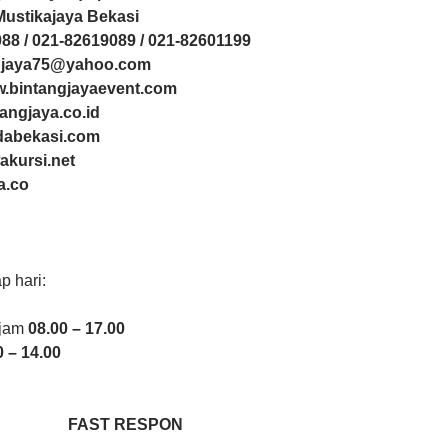
0 Mustikajaya Bekasi
88 / 021-82619089 / 021-82601199
ngjaya75@yahoo.com
ww.bintangjayaevent.com
tangjaya.co.id
ndabekasi.com
akursi.net
a.co
p hari:
 jam
08.00 – 17.00
 – 14.00
FAST RESPON