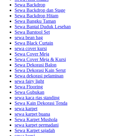
Sewa Backdrop
Sewa Backdrop dan Stage
Sewa Backdrop Hitam
Sewa Bangku Taman
Sewa Bantal Duduk Lesehan
Sewa Barstool Set
sewa bean bag
Sewa Black Curtain
sewa cover kursi
Sewa Cover Meja
Sewa Cover Meja & Kursi
Sewa Dekorasi Balon
Sewa Dekorasi Kain Serut
Sewa dekorasi pelaminan
sewa fairy light
Sewa Flooring
Sewa Gubukan
sewa kaca rias standing
Sewa Kain Dekorasi Tenda
sewa karpet
sewa karpet buana
Sewa Karpet Mushola
sewa karpet permadani
Sewa Karpet sajadah
sewa kursi