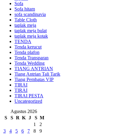
Sofa
Sofa hitam
sofa scandinavia
Table Cloth
taplak meja
taplak meja bulat
taplak meja kotak
TENDA
Tenda kerucut
Tenda plafon
Tenda Transparan
Tenda Wedding
TIANG ANTRIAN
Tiang Antrian Tali Tarik
Tiang Pembatas VIP
TIRAI
TIRAI
TIRAI PESTA
Uncategorized
Agustus 2026
S
S
R
K
J
S
M
1
2
3
4
5
6
7
8
9