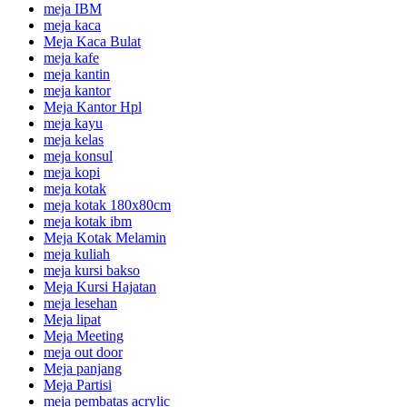
meja IBM
meja kaca
Meja Kaca Bulat
meja kafe
meja kantin
meja kantor
Meja Kantor Hpl
meja kayu
meja kelas
meja konsul
meja kopi
meja kotak
meja kotak 180x80cm
meja kotak ibm
Meja Kotak Melamin
meja kuliah
meja kursi bakso
Meja Kursi Hajatan
meja lesehan
Meja lipat
Meja Meeting
meja out door
Meja panjang
Meja Partisi
meja pembatas acrylic