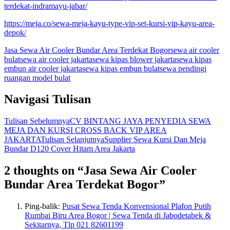
terdekat-indramayu-jabar/
https://meja.co/sewa-meja-kayu-type-vip-set-kursi-vip-kayu-area-
depok/
Jasa Sewa Air Cooler Bundar Area Terdekat Bogor
sewa air cooler
bulat
sewa air cooler jakarta
sewa kipas blower jakarta
sewa kipas
embun air cooler jakarta
sewa kipas embun bulat
sewa pendingi
ruangan model bulat
Navigasi Tulisan
Tulisan Sebelumnya
CV BINTANG JAYA PENYEDIA SEWA
MEJA DAN KURSI CROSS BACK VIP AREA
JAKARTA
Tulisan Selanjutnya
Supplier Sewa Kursi Dan Meja
Bundar D120 Cover Hitam Area Jakarta
2 thoughts on “Jasa Sewa Air Cooler
Bundar Area Terdekat Bogor”
Ping-balik:
Pusat Sewa Tenda Konvensional Plafon Putih
Rumbai Biru Area Bogor | Sewa Tenda di Jabodetabek &
Sekitarnya, Tlp 021 82601199