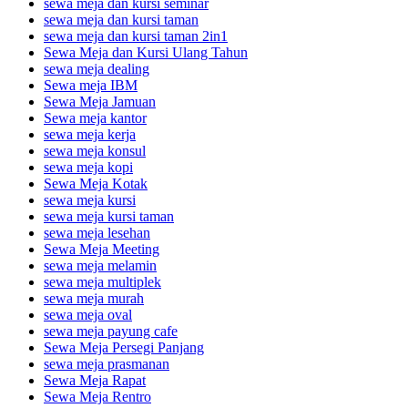
sewa meja dan kursi seminar
sewa meja dan kursi taman
sewa meja dan kursi taman 2in1
Sewa Meja dan Kursi Ulang Tahun
sewa meja dealing
Sewa meja IBM
Sewa Meja Jamuan
Sewa meja kantor
sewa meja kerja
sewa meja konsul
sewa meja kopi
Sewa Meja Kotak
sewa meja kursi
sewa meja kursi taman
sewa meja lesehan
Sewa Meja Meeting
sewa meja melamin
sewa meja multiplek
sewa meja murah
sewa meja oval
sewa meja payung cafe
Sewa Meja Persegi Panjang
sewa meja prasmanan
Sewa Meja Rapat
Sewa Meja Rentro