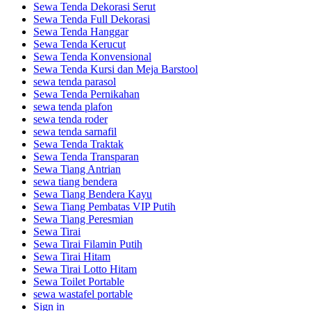
Sewa Tenda Dekorasi Serut
Sewa Tenda Full Dekorasi
Sewa Tenda Hanggar
Sewa Tenda Kerucut
Sewa Tenda Konvensional
Sewa Tenda Kursi dan Meja Barstool
sewa tenda parasol
Sewa Tenda Pernikahan
sewa tenda plafon
sewa tenda roder
sewa tenda sarnafil
Sewa Tenda Traktak
Sewa Tenda Transparan
Sewa Tiang Antrian
sewa tiang bendera
Sewa Tiang Bendera Kayu
Sewa Tiang Pembatas VIP Putih
Sewa Tiang Peresmian
Sewa Tirai
Sewa Tirai Filamin Putih
Sewa Tirai Hitam
Sewa Tirai Lotto Hitam
Sewa Toilet Portable
sewa wastafel portable
Sign in