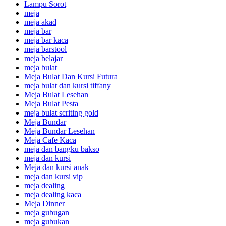
Lampu Sorot
meja
meja akad
meja bar
meja bar kaca
meja barstool
meja belajar
meja bulat
Meja Bulat Dan Kursi Futura
meja bulat dan kursi tiffany
Meja Bulat Lesehan
Meja Bulat Pesta
meja bulat scriting gold
Meja Bundar
Meja Bundar Lesehan
Meja Cafe Kaca
meja dan bangku bakso
meja dan kursi
Meja dan kursi anak
meja dan kursi vip
meja dealing
meja dealing kaca
Meja Dinner
meja gubugan
meja gubukan