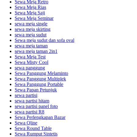
Sewa Meja Retro
Sewa Meja Rias
Sewa Meja Saji
Sewa Meja Seminar
sewa meja single
sewa meja skirting
sewa meja sudut
Sewa meja sudut dan sofa oval
sewa meja taman
sewa meja taman 2in1
Sewa Meja Test
Sewa Misty Cool
sewa panggung
Sewa Panggung Melaminto
Sewa Panggung Multiplek
Sewa Panggung Portable
Sewa Papan Petunjuk
sewa partisi
sewa partisi hitam
sewa partisi panel foto
sewa partisi R8
Sewa Perlengkapan Bazar
Sewa Qline
Sewa Round Table
Sewa Rumput Sintetis