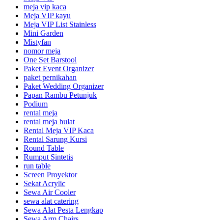
meja vip kaca
Meja VIP kayu
Meja VIP List Stainless
Mini Garden
Mistyfan
nomor meja
One Set Barstool
Paket Event Organizer
paket pernikahan
Paket Wedding Organizer
Papan Rambu Petunjuk
Podium
rental meja
rental meja bulat
Rental Meja VIP Kaca
Rental Sarung Kursi
Round Table
Rumput Sintetis
run table
Screen Proyektor
Sekat Acrylic
Sewa Air Cooler
sewa alat catering
Sewa Alat Pesta Lengkap
Sewa Arm Chairs