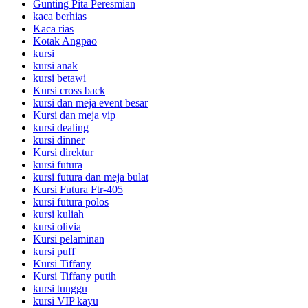
Gunting Pita Peresmian
kaca berhias
Kaca rias
Kotak Angpao
kursi
kursi anak
kursi betawi
Kursi cross back
kursi dan meja event besar
Kursi dan meja vip
kursi dealing
kursi dinner
Kursi direktur
kursi futura
kursi futura dan meja bulat
Kursi Futura Ftr-405
kursi futura polos
kursi kuliah
kursi olivia
Kursi pelaminan
kursi puff
Kursi Tiffany
Kursi Tiffany putih
kursi tunggu
kursi VIP kayu