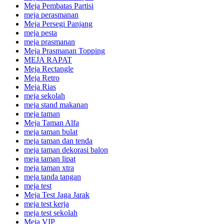
Meja Pembatas Partisi
meja perasmanan
Meja Persegi Panjang
meja pesta
meja prasmanan
Meja Prasmanan Topping
MEJA RAPAT
Meja Rectangle
Meja Retro
Meja Rias
meja sekolah
meja stand makanan
meja taman
Meja Taman Alfa
meja taman bulat
meja taman dan tenda
meja taman dekorasi balon
meja taman lipat
meja taman xtra
meja tanda tangan
meja test
Meja Test Jaga Jarak
meja test kerja
meja test sekolah
Meja VIP