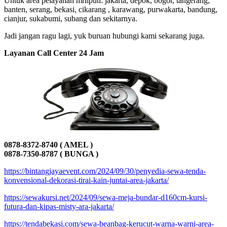
Untuk area pelayanan mrliputi: jakarta, depok, bogor, tangerang,
banten, serang, bekasi, cikarang , karawang, purwakarta, bandung,
cianjur, sukabumi, subang dan sekitarnya.
Jadi jangan ragu lagi, yuk buruan hubungi kami sekarang juga.
Layanan Call Center 24 Jam
0878-8372-8740 ( AMEL )
0878-7350-8787 ( BUNGA )
https://bintangjayaevent.com/2024/09/30/penyedia-sewa-tenda-
konvensional-dekorasi-tirai-kain-juntai-area-jakarta/
https://sewakursi.net/2024/09/sewa-meja-bundar-d160cm-kursi-
futura-dan-kipas-misty-ara-jakarta/
https://tendabekasi.com/sewa-beanbag-kerucut-warna-warni-area-