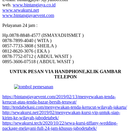
web.
www.bintangjaya.co.id
www.sewakursi.net
www.bintangjayaevent.com
Pelayanan 24 jam :
Hp.0878-8848-4577 (ISMAYADI/ISMET )
0878-7899-4040 ( WITA )
0857-7733-3808 ( SHEILA )
0812-8620-3076 ( EKA )
0878-7752-0712 ( ABDUL WASIT )
0895-3606-07518 ( ABDUL WASIT )
UNTUK PESAN VIA HANDPHONE,KLIK GAMBAR
TELEPON
https://bintangjayaevent.com/2019/02/13/menyewakan-tenda-
kerucut-atau-tenda-bazar-bersih-terawat/
http://tendabekasi.com/menyewakan-tenda-kerucut-wilayah-jakarta/
http://sewakursi.net/2019/02/menyewakan-kursi-vip-untuk-siap-
kirim-ke-wilayah-jabodetabek/
https://sewakursi.tech/2020/10/22/sewa-kursi-tiffany-wedding-
package-melayani-full-24-jam-khusus-jabodetabek/