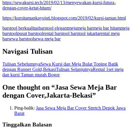
https://sewakursi.tech/2019/02/13/menyewakan-kursi-futura-
dengan-cover-ketat-hitam/
https://kursitamankayujati.blogspot.com/2019/02/kursi-taman.html
barstool berkualitas
barstool elegant
meja
meja bar
meja bar hitam
meja
barstool
pusat barstool
rental barstool barstool jakarta
rental meja
bar
sewa barstool
sewa meja bar
Navigasi Tulisan
Tulisan Sebelumnya
Sewa Kursi dan Meja Bulat Toping Batik
dengan Runner Gold,Bekasi
Tulisan Selanjutnya
Rental 1set meja
dan kursi Taman murah Bogor
One thought on “Jasa Sewa Meja Bar
dengan Cover,Jakarta-Bekasi”
Ping-balik:
Jasa Sewa Meja Bar Cover Stretch Depok Jawa
Barat
Tinggalkan Balasan