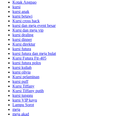
Kotak Angpao
kursi
kursi anak
kursi betawi
Kursi cross back
kursi dan meja event besar
Kursi dan meja vip
kursi dealing
kursi dinner
Kursi direktur
kursi futura
kursi futura dan meja bulat
Kursi Futura Ftr-405
kursi futura polos
kursi kuliah
kursi olivia
Kursi pelaminan
kursi puff
Kursi Tiffany
Kursi Tiffany putih
kursi tunggu
kursi VIP kayu
Lampu Sorot
meja
meja akad