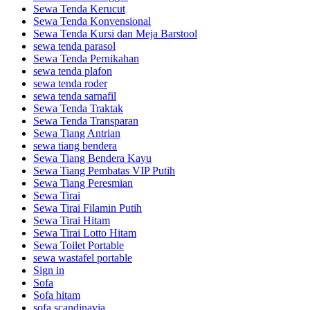
Sewa Tenda Kerucut
Sewa Tenda Konvensional
Sewa Tenda Kursi dan Meja Barstool
sewa tenda parasol
Sewa Tenda Pernikahan
sewa tenda plafon
sewa tenda roder
sewa tenda sarnafil
Sewa Tenda Traktak
Sewa Tenda Transparan
Sewa Tiang Antrian
sewa tiang bendera
Sewa Tiang Bendera Kayu
Sewa Tiang Pembatas VIP Putih
Sewa Tiang Peresmian
Sewa Tirai
Sewa Tirai Filamin Putih
Sewa Tirai Hitam
Sewa Tirai Lotto Hitam
Sewa Toilet Portable
sewa wastafel portable
Sign in
Sofa
Sofa hitam
sofa scandinavia