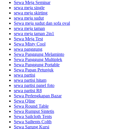
Sewa Meja Seminar
sewa meja single
sewa meja skirting
sewa meja sudut
Sewa meja sudut dan sofa oval
sewa meja taman
sewa meja taman 2in1
Sewa Meja Test
Sewa Misty Cool
sewa panggung
Sewa Panggung Melaminto
Sewa Panggung Multiplek
Sewa Panggung Portable
Sewa Papan Petunjuk
sewa partisi
sewa partisi hitam
sewa partisi panel foto
sewa partisi R8
Sewa Perlengkapan Bazar
Sewa Qline
Sewa Round Table
Sewa Rumput Sintetis
Sewa Sailcloth Tents
Sewa Sailtents Colth
Sewa Sarung Kursi