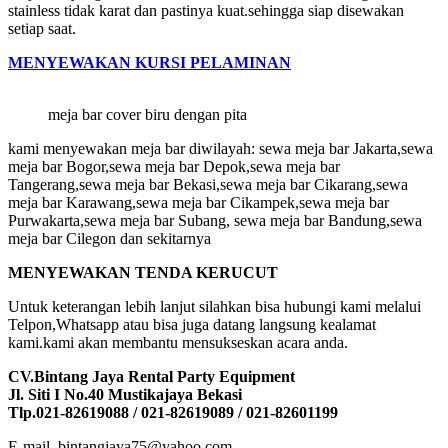
stainless tidak karat dan pastinya kuat.sehingga siap disewakan
setiap saat.
MENYEWAKAN KURSI PELAMINAN
meja bar cover biru dengan pita
kami menyewakan meja bar diwilayah: sewa meja bar Jakarta,sewa
meja bar Bogor,sewa meja bar Depok,sewa meja bar
Tangerang,sewa meja bar Bekasi,sewa meja bar Cikarang,sewa
meja bar Karawang,sewa meja bar Cikampek,sewa meja bar
Purwakarta,sewa meja bar Subang, sewa meja bar Bandung,sewa
meja bar Cilegon dan sekitarnya
MENYEWAKAN TENDA KERUCUT
Untuk keterangan lebih lanjut silahkan bisa hubungi kami melalui
Telpon,Whatsapp atau bisa juga datang langsung kealamat
kami.kami akan membantu mensukseskan acara anda.
CV.Bintang Jaya Rental Party Equipment
Jl. Siti I No.40 Mustikajaya Bekasi
Tlp.021-82619088 / 021-82619089 / 021-82601199
E-mail. bintangjaya75@yahoo.com