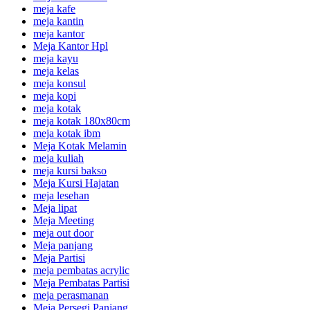
meja kafe
meja kantin
meja kantor
Meja Kantor Hpl
meja kayu
meja kelas
meja konsul
meja kopi
meja kotak
meja kotak 180x80cm
meja kotak ibm
Meja Kotak Melamin
meja kuliah
meja kursi bakso
Meja Kursi Hajatan
meja lesehan
Meja lipat
Meja Meeting
meja out door
Meja panjang
Meja Partisi
meja pembatas acrylic
Meja Pembatas Partisi
meja perasmanan
Meja Persegi Panjang