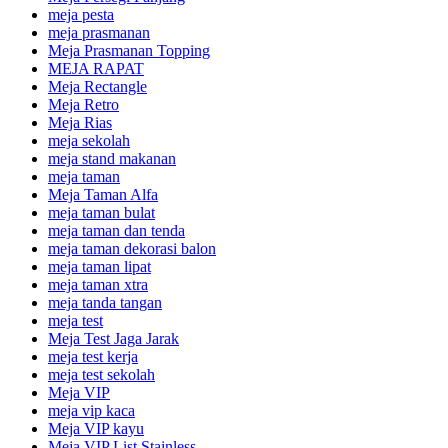
meja pesta
meja prasmanan
Meja Prasmanan Topping
MEJA RAPAT
Meja Rectangle
Meja Retro
Meja Rias
meja sekolah
meja stand makanan
meja taman
Meja Taman Alfa
meja taman bulat
meja taman dan tenda
meja taman dekorasi balon
meja taman lipat
meja taman xtra
meja tanda tangan
meja test
Meja Test Jaga Jarak
meja test kerja
meja test sekolah
Meja VIP
meja vip kaca
Meja VIP kayu
Meja VIP List Stainless