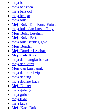
meja bar
meja bar kaca
meja barstool
meja belajar
meja bulat
Meja Bulat Dan Kursi Futura
meja bulat dan kursi tiffany
Meja Bulat Lesehan
Meja Bulat Pesta
meja bulat scriting gold
Meja Bundar
Meja Bundar Lesehan
Meja Cafe Kaca
meja dan bangku bakso
meja dan kursi
Meja dan kursi anak
meja dan kursi vip
meja dealing
meja dealing kaca
Meja Dinner
meja gubugan
meja gubukan
meja IBM
meja kaca
Meja Kaca Bulat