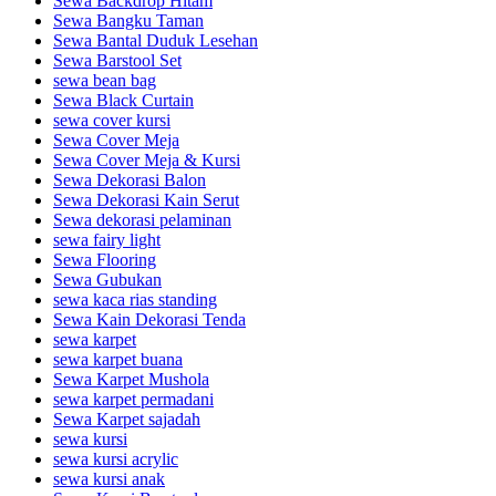
Sewa Backdrop Hitam
Sewa Bangku Taman
Sewa Bantal Duduk Lesehan
Sewa Barstool Set
sewa bean bag
Sewa Black Curtain
sewa cover kursi
Sewa Cover Meja
Sewa Cover Meja & Kursi
Sewa Dekorasi Balon
Sewa Dekorasi Kain Serut
Sewa dekorasi pelaminan
sewa fairy light
Sewa Flooring
Sewa Gubukan
sewa kaca rias standing
Sewa Kain Dekorasi Tenda
sewa karpet
sewa karpet buana
Sewa Karpet Mushola
sewa karpet permadani
Sewa Karpet sajadah
sewa kursi
sewa kursi acrylic
sewa kursi anak