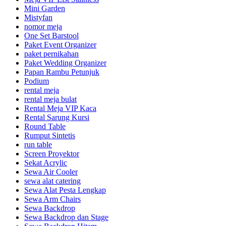
Mini Garden
Mistyfan
nomor meja
One Set Barstool
Paket Event Organizer
paket pernikahan
Paket Wedding Organizer
Papan Rambu Petunjuk
Podium
rental meja
rental meja bulat
Rental Meja VIP Kaca
Rental Sarung Kursi
Round Table
Rumput Sintetis
run table
Screen Proyektor
Sekat Acrylic
Sewa Air Cooler
sewa alat catering
Sewa Alat Pesta Lengkap
Sewa Arm Chairs
Sewa Backdrop
Sewa Backdrop dan Stage