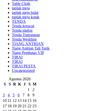
Table Cloth
taplak meja
taplak meja bulat
taplak meja kotak
TENDA
Tenda kerucut
Tenda plafon
Tenda Transparan
Tenda Wedding
TIANG ANTRIAN
Tiang Antrian Tali Tarik
Tiang Pembatas VIP
TIRAI
TIRAI
TIRAI PESTA
Uncategorized
Agustus 2026
S
S
R
K
J
S
M
1
2
3
4
5
6
7
8
9
10
11
12
13
14
15
16
17
18
19
20
21
22
23