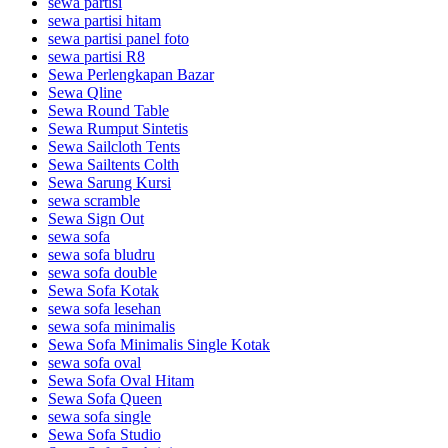
sewa partisi
sewa partisi hitam
sewa partisi panel foto
sewa partisi R8
Sewa Perlengkapan Bazar
Sewa Qline
Sewa Round Table
Sewa Rumput Sintetis
Sewa Sailcloth Tents
Sewa Sailtents Colth
Sewa Sarung Kursi
sewa scramble
Sewa Sign Out
sewa sofa
sewa sofa bludru
sewa sofa double
Sewa Sofa Kotak
sewa sofa lesehan
sewa sofa minimalis
Sewa Sofa Minimalis Single Kotak
sewa sofa oval
Sewa Sofa Oval Hitam
Sewa Sofa Queen
sewa sofa single
Sewa Sofa Studio