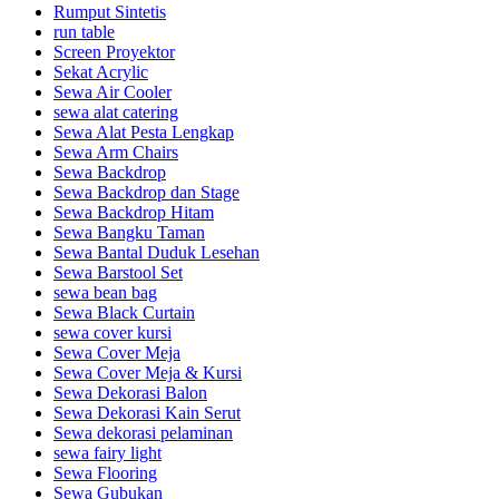
Rumput Sintetis
run table
Screen Proyektor
Sekat Acrylic
Sewa Air Cooler
sewa alat catering
Sewa Alat Pesta Lengkap
Sewa Arm Chairs
Sewa Backdrop
Sewa Backdrop dan Stage
Sewa Backdrop Hitam
Sewa Bangku Taman
Sewa Bantal Duduk Lesehan
Sewa Barstool Set
sewa bean bag
Sewa Black Curtain
sewa cover kursi
Sewa Cover Meja
Sewa Cover Meja & Kursi
Sewa Dekorasi Balon
Sewa Dekorasi Kain Serut
Sewa dekorasi pelaminan
sewa fairy light
Sewa Flooring
Sewa Gubukan