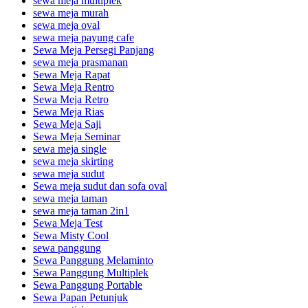
sewa meja multiplek
sewa meja murah
sewa meja oval
sewa meja payung cafe
Sewa Meja Persegi Panjang
sewa meja prasmanan
Sewa Meja Rapat
Sewa Meja Rentro
Sewa Meja Retro
Sewa Meja Rias
Sewa Meja Saji
Sewa Meja Seminar
sewa meja single
sewa meja skirting
sewa meja sudut
Sewa meja sudut dan sofa oval
sewa meja taman
sewa meja taman 2in1
Sewa Meja Test
Sewa Misty Cool
sewa panggung
Sewa Panggung Melaminto
Sewa Panggung Multiplek
Sewa Panggung Portable
Sewa Papan Petunjuk