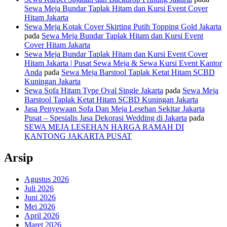
Sewa Meja Bundar Taplak Hitam dan Kursi Event Cover
Hitam Jakarta
Sewa Meja Kotak Cover Skirting Putih Topping Gold Jakarta
pada
Sewa Meja Bundar Taplak Hitam dan Kursi Event
Cover Hitam Jakarta
Sewa Meja Bundar Taplak Hitam dan Kursi Event Cover
Hitam Jakarta | Pusat Sewa Meja & Sewa Kursi Event Kantor
Anda
pada
Sewa Meja Barstool Taplak Ketat Hitam SCBD
Kuningan Jakarta
Sewa Sofa Hitam Type Oval Single Jakarta
pada
Sewa Meja
Barstool Taplak Ketat Hitam SCBD Kuningan Jakarta
Jasa Penyewaan Sofa Dan Meja Lesehan Sekitar Jakarta
Pusat – Spesialis Jasa Dekorasi Wedding di Jakarta
pada
SEWA MEJA LESEHAN HARGA RAMAH DI
KANTONG JAKARTA PUSAT
Arsip
Agustus 2026
Juli 2026
Juni 2026
Mei 2026
April 2026
Maret 2026