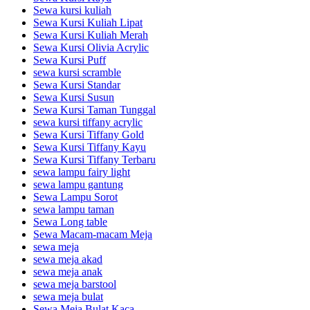
Sewa kursi kuliah
Sewa Kursi Kuliah Lipat
Sewa Kursi Kuliah Merah
Sewa Kursi Olivia Acrylic
Sewa Kursi Puff
sewa kursi scramble
Sewa Kursi Standar
Sewa Kursi Susun
Sewa Kursi Taman Tunggal
sewa kursi tiffany acrylic
Sewa Kursi Tiffany Gold
Sewa Kursi Tiffany Kayu
Sewa Kursi Tiffany Terbaru
sewa lampu fairy light
sewa lampu gantung
Sewa Lampu Sorot
sewa lampu taman
Sewa Long table
Sewa Macam-macam Meja
sewa meja
sewa meja akad
sewa meja anak
sewa meja barstool
sewa meja bulat
Sewa Meja Bulat Kaca