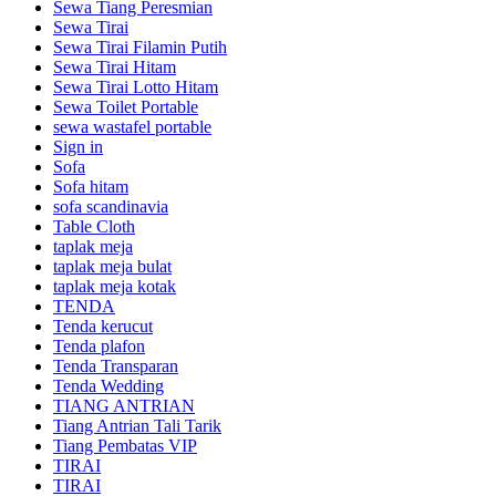
Sewa Tiang Peresmian
Sewa Tirai
Sewa Tirai Filamin Putih
Sewa Tirai Hitam
Sewa Tirai Lotto Hitam
Sewa Toilet Portable
sewa wastafel portable
Sign in
Sofa
Sofa hitam
sofa scandinavia
Table Cloth
taplak meja
taplak meja bulat
taplak meja kotak
TENDA
Tenda kerucut
Tenda plafon
Tenda Transparan
Tenda Wedding
TIANG ANTRIAN
Tiang Antrian Tali Tarik
Tiang Pembatas VIP
TIRAI
TIRAI