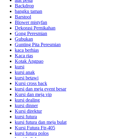
alat pesta
Backdrop
bangku taman
Barstool
Blower mistyfan
Dekorasi Pernikahan
Gong Peresmian
Gubukan
Gunting Pita Peresmian
kaca berhias
Kaca rias
Kotak Angpao
kursi
kursi anak
kursi betawi
Kursi cross back
kursi dan meja event besar
Kursi dan meja vip
kursi dealing
kursi dinner
Kursi direktur
kursi futura
kursi futura dan meja bulat
Kursi Futura Ftr-405
kursi futura polos