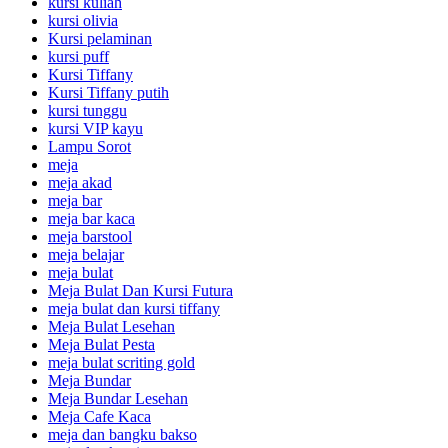
kursi kuliah
kursi olivia
Kursi pelaminan
kursi puff
Kursi Tiffany
Kursi Tiffany putih
kursi tunggu
kursi VIP kayu
Lampu Sorot
meja
meja akad
meja bar
meja bar kaca
meja barstool
meja belajar
meja bulat
Meja Bulat Dan Kursi Futura
meja bulat dan kursi tiffany
Meja Bulat Lesehan
Meja Bulat Pesta
meja bulat scriting gold
Meja Bundar
Meja Bundar Lesehan
Meja Cafe Kaca
meja dan bangku bakso