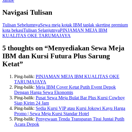
Jambe
Navigasi Tulisan
Tulisan Sebelumnya
Sewa meja kotak IBM taplak skerting premium
kota bekasi
Tulisan Selanjutnya
PINJAMAN MEJA IBM
KUALITAS OKE TARUMAJAYA
5 thoughts on “Menyediakan Sewa Meja
IBM dan Kursi Futura Plus Sarung
Ketat”
Ping-balik:
PINJAMAN MEJA IBM KUALITAS OKE
TARUMAJAYA
Ping-balik:
Meja IBM Cover Ketat Putih Event Depok
Dengan Harga Sewa Ekonomis
Ping-balik:
Pusat Sewa Meja Bulat Bar Plus Kursi Cowboy
Siap Kirim 24 Jam
Ping-balik:
Sedia Kursi VIP atau Kursi Jokowi Kayu Harga
Promo | Sewa Meja Kursi Standar Hotel
Ping-balik:
Penyewaan Tenda Transparan Tirai Juntai Putih
Acara Depok