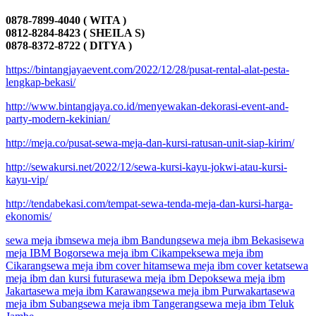
0878-7899-4040 ( WITA )
0812-8284-8423 ( SHEILA S)
0878-8372-8722 ( DITYA )
https://bintangjayaevent.com/2022/12/28/pusat-rental-alat-pesta-
lengkap-bekasi/
http://www.bintangjaya.co.id/menyewakan-dekorasi-event-and-
party-modern-kekinian/
http://meja.co/pusat-sewa-meja-dan-kursi-ratusan-unit-siap-kirim/
http://sewakursi.net/2022/12/sewa-kursi-kayu-jokwi-atau-kursi-
kayu-vip/
http://tendabekasi.com/tempat-sewa-tenda-meja-dan-kursi-harga-
ekonomis/
sewa meja ibm
sewa meja ibm Bandung
sewa meja ibm Bekasi
sewa
meja IBM Bogor
sewa meja ibm Cikampek
sewa meja ibm
Cikarang
sewa meja ibm cover hitam
sewa meja ibm cover ketat
sewa
meja ibm dan kursi futura
sewa meja ibm Depok
sewa meja ibm
Jakarta
sewa meja ibm Karawang
sewa meja ibm Purwakarta
sewa
meja ibm Subang
sewa meja ibm Tangerang
sewa meja ibm Teluk