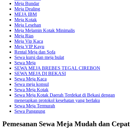
Meja Bundar
Meja Dealing
MEJA IBM
Meja Kotak
Meja Lesehan
Meja Melamin Kotak Minimalis
Meja Rias
Meja Vip Kaca
Meja VIP Kayu
Rental Meja dan Sofa
Sewa kursi dan meja bulat
Sewa Meja
SEWA MEJA BREBES TEGAL CIREBON
SEWA MEJA DI BEKASI
Sewa Meja Kaca
Sewa meja konsul
Sewa Meja Kotak
Sewa Meja Kotak Daerah Terdekat di Bekasi dengan
menerapkan protokol kesehatan yang berlaku
Sewa Meja Termurah
Sewa Panggung
Pemesanan Sewa Meja Mudah dan Cepat