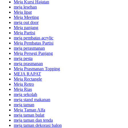
Meja Kursi Hajatan
meja lesehan
Meja lipat
Meja Meeting
meja out door
Meja panjang
Meja Partisi
meja pembatas acrylic
Meja Pembatas Partisi
meja perasmanan
Meja Persegi Panjang
meja pesta
meja prasmanan
Meja Prasmanan Topping
MEJA RAPAT
Meja Rectangle
Meja Retro
Meja Rias
meja sekolah
meja stand makanan
meja taman
Meja Taman Alfa
meja taman bulat
meja taman dan tenda
meja taman dekorasi balon