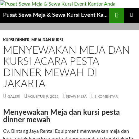
Cari
Pusat Sewa Meja & Sewa Kursi Event Kantor Anda
LANGSUNG
MENU
KE
UTAMA
ISI
KURSI DINNER
,
MEJA DAN KURSI
MENYEWAKAN MEJA DAN
KURSI ACARA PESTA
DINNER MEWAH DI
JAKARTA
GALERI
AGUSTUS 9, 2022
SEWA MEJA
3 KOMENTAR
Menyewakan Meja dan kursi pesta
dinner mewah
Cv. Bintang Jaya Rental Equipment menyewakan meja dan
kursi untuk keperluan pesta dinner mewah di daerah jakarta