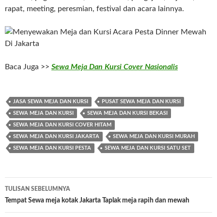
rapat, meeting, peresmian, festival dan acara lainnya.
Baca Juga >>
Sewa Meja Dan Kursi Cover Nasionalis
JASA SEWA MEJA DAN KURSI
PUSAT SEWA MEJA DAN KURSI
SEWA MEJA DAN KURSI
SEWA MEJA DAN KURSI BEKASI
SEWA MEJA DAN KURSI COVER HITAM
SEWA MEJA DAN KURSI JAKARTA
SEWA MEJA DAN KURSI MURAH
SEWA MEJA DAN KURSI PESTA
SEWA MEJA DAN KURSI SATU SET
Navigasi
TULISAN SEBELUMNYA
Tulisan
Tempat Sewa meja kotak Jakarta Taplak meja rapih dan mewah