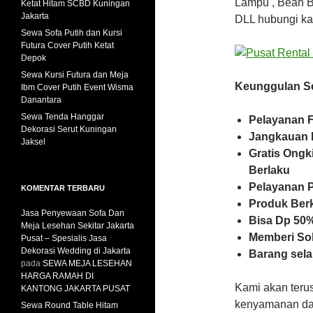
Lampu , Bean Ba
Ketat Hitam SCBD Kuningan
Jakarta
DLL hubungi ka
Sewa Sofa Putih dan Kursi
Futura Cover Putih Ketat
Depok
Sewa Kursi Futura dan Meja
Keunggulan Se
Ibm Cover Putih Event Wisma
Danantara
Sewa Tenda Hanggar
Pelayanan F
Dekorasi Serut Kuningan
Jangkauan 
Jaksel
Gratis Ongk
Berlaku
Pelayanan 
KOMENTAR TERBARU
Produk Ber
Jasa Penyewaan Sofa Dan
Bisa Dp 50%
Meja Lesehan Sekitar Jakarta
Memberi So
Pusat – Spesialis Jasa
Dekorasi Wedding di Jakarta
Barang sela
pada
SEWA MEJA LESEHAN
HARGA RAMAH DI
Kami akan teru
KANTONG JAKARTA PUSAT
kenyamanan dan
Sewa Round Table Hitam