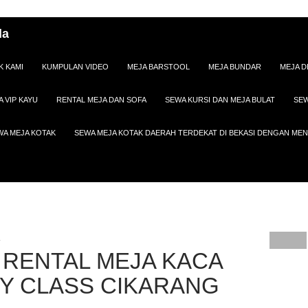
da
K KAMI
KUMPULAN VIDEO
MEJA BARSTOOL
MEJA BUNDAR
MEJA D
A VIP KAYU
RENTAL MEJA DAN SOFA
SEWA KURSI DAN MEJA BULAT
SEW
WA MEJA KOTAK
SEWA MEJA KOTAK DAERAH TERDEKAT DI BEKASI DENGAN M
A
 RENTAL MEJA KACA
Y CLASS CIKARANG