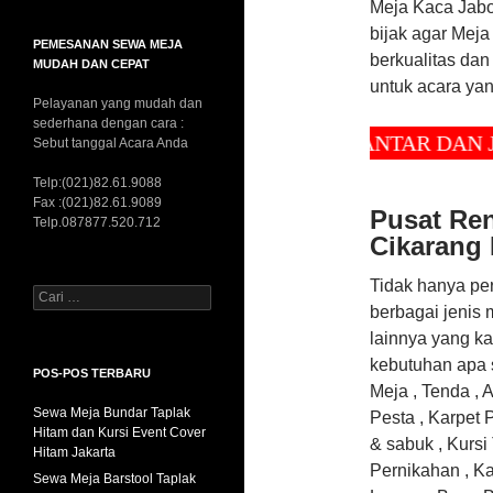
Meja Kaca Jabo
bijak agar Mej
PEMESANAN SEWA MEJA
berkualitas dan
MUDAH DAN CEPAT
untuk acara ya
Pelayanan yang mudah dan
sederhana dengan cara :
GRATIS ONGKIR ANTAR DAN JEMPU
Sebut tanggal Acara Anda
Telp:(021)82.61.9088
Fax :(021)82.61.9089
Pusat Ren
Telp.087877.520.712
Cikarang 
Tidak hanya p
Cari
berbagai jenis
untuk:
lainnya yang ka
kebutuhan apa 
POS-POS TERBARU
Meja , Tenda , 
Sewa Meja Bundar Taplak
Pesta , Karpet 
Hitam dan Kursi Event Cover
& sabuk , Kursi
Hitam Jakarta
Pernikahan , Kar
Sewa Meja Barstool Taplak