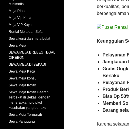
Minimalis
berkualitas, pe
Meja Rias
berpengalaman
Meja Vip Kaca
Meja VIP Kayu
Rental Meja dan Sofa
Sewa kursi dan meja bulat
Keunggulan Se
Sewa Meja
SEWA MEJA BREBES TEGAL
Pelayanan F
CIREBON
Jangkauan 
SEWA MEJA DI BEKASI
Gratis Ongk
Sewa Meja Kaca
Berlaku
Sewa meja konsul
Pelayanan 
Sewa Meja Kotak
Produk Ber
Sewa Meja Kotak Daerah
Bisa Dp 50%
Terdekat di Bekasi dengan
menerapkan protokol
Memberi So
kesehatan yang berlaku
Barang sela
Sewa Meja Termurah
Sewa Panggung
Karena sekaran