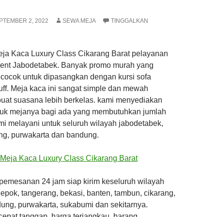
PTEMBER 2, 2022
SEWA MEJA
TINGGALKAN
eja Kaca Luxury Class Cikarang Barat pelayanan
vent Jabodetabek. Banyak promo murah yang
 cocok untuk dipasangkan dengan kursi sofa
ff. Meja kaca ini sangat simple dan mewah
at suasana lebih berkelas. kami menyediakan
tuk mejanya bagi ada yang membutuhkan jumlah
mi melayani untuk seluruh wilayah jabodetabek,
ng, purwakarta dan bandung.
pemesanan 24 jam siap kirim keseluruh wilayah
 depok, tangerang, bekasi, banten, tambun, cikarang,
ung, purwakarta, sukabumi dan sekitarnya.
epat tanggap, harga terjangkau, barang