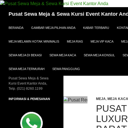
Cari
Pusat Sewa Meja & Sewa Kursi Event Kantor An
LANGSUNG KE ISI
BERANDA
GAMBAR MEJA PILIHAN ANDA
KABAR TERBARU
KONTA
MEJA MELAMIN KOTAK MINIMALIS
MEJA RIAS
MEJA VIP KACA
MEJ
SEWA MEJA DI BEKASI
SEWA MEJA KACA
SEWA MEJA KONSUL
SE
SEWA MEJA TERMURAH
SEWA PANGGUNG
Pusat Sewa Meja & Sewa
Kursi Event Kantor Anda,
Telp. (021) 8260.1199
MEJA
,
MEJA KAC
INFORMASI & PEMESANAN
PUSAT
LUXUR