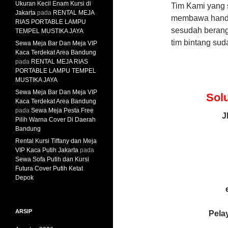
Ukuran Kecil Enam Kursi di
Tim Kami yang 
Jakarta
pada
RENTAL MEJA
membawa hand s
RIAS PORTABLE LAMPU
sesudah berang
TEMPEL MUSTIKA JAYA
tim bintang sud
Sewa Meja Bar Dan Meja VIP
Kaca Terdekat Area Bandung
pada
RENTAL MEJA RIAS
PORTABLE LAMPU TEMPEL
MUSTIKA JAYA
Sewa Meja Bar Dan Meja VIP
Sol
Kaca Terdekat Area Bandung
pada
Sewa Meja Pesta Free
J
Pilih Warna Cover Di Daerah
Bandung
Rental Kursi Tiffany dan Meja
VIP Kaca Putih Jakarta
pada
Sewa Sofa Putih dan Kursi
Futura Cover Putih Ketat
Depok
ARSIP
Pela