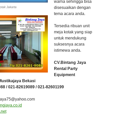
warna sehingga bisa
otak Jakarta
disesuaikan dengan
tema acara anda.
Tersedia ribuan unit
meja kotak yang siap
untuk mendukung
suksesnya acara
istimewa anda.
CV.Bintang Jaya
Rental Party
Equipment
0 Mustikajaya Bekasi
88 / 021-82619089 / 021-82601199
ngjaya75@yahoo.com
ngjaya.co.id
.net