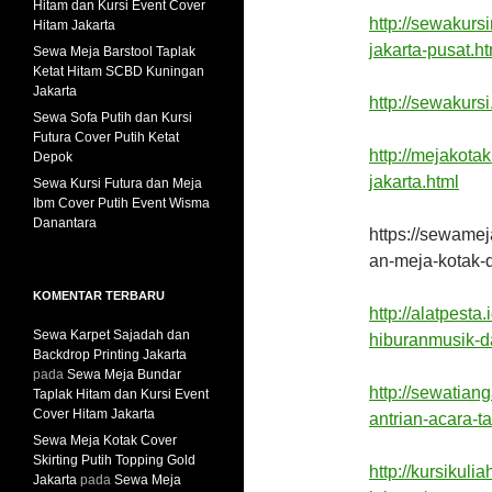
Hitam dan Kursi Event Cover
http://sewakurs
Hitam Jakarta
jakarta-pusat.ht
Sewa Meja Barstool Taplak
Ketat Hitam SCBD Kuningan
Jakarta
http://sewakursi
Sewa Sofa Putih dan Kursi
Futura Cover Putih Ketat
http://mejakota
Depok
jakarta.html
Sewa Kursi Futura dan Meja
Ibm Cover Putih Event Wisma
Danantara
https://sewame
an-meja-kotak-d
KOMENTAR TERBARU
http://alatpest
Sewa Karpet Sajadah dan
hiburanmusik-d
Backdrop Printing Jakarta
pada
Sewa Meja Bundar
http://sewatian
Taplak Hitam dan Kursi Event
Cover Hitam Jakarta
antrian-acara-t
Sewa Meja Kotak Cover
Skirting Putih Topping Gold
http://kursikuli
Jakarta
pada
Sewa Meja