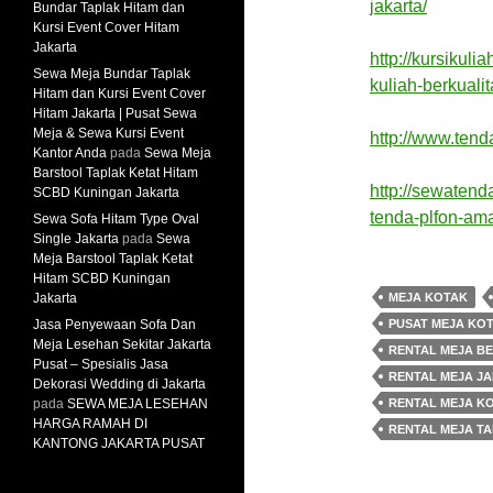
jakarta/
Bundar Taplak Hitam dan
Kursi Event Cover Hitam
Jakarta
http://kursikuli
Sewa Meja Bundar Taplak
kuliah-berkualit
Hitam dan Kursi Event Cover
Hitam Jakarta | Pusat Sewa
Meja & Sewa Kursi Event
http://www.tend
Kantor Anda
pada
Sewa Meja
Barstool Taplak Ketat Hitam
http://sewatend
SCBD Kuningan Jakarta
tenda-plfon-am
Sewa Sofa Hitam Type Oval
Single Jakarta
pada
Sewa
Meja Barstool Taplak Ketat
Hitam SCBD Kuningan
Jakarta
MEJA KOTAK
Jasa Penyewaan Sofa Dan
PUSAT MEJA KO
Meja Lesehan Sekitar Jakarta
RENTAL MEJA BE
Pusat – Spesialis Jasa
RENTAL MEJA J
Dekorasi Wedding di Jakarta
pada
SEWA MEJA LESEHAN
RENTAL MEJA K
HARGA RAMAH DI
RENTAL MEJA T
KANTONG JAKARTA PUSAT