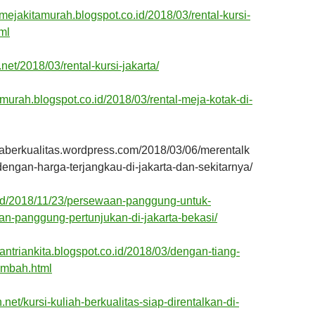
imejakitamurah.blogspot.co.id/2018/03/rental-kursi-
ml
.net/2018/03/rental-kursi-jakarta/
kmurah.blogspot.co.id/2018/03/rental-meja-kotak-di-
jaberkualitas.wordpress.com/2018/03/06/merentalk
engan-harga-terjangkau-di-jakarta-dan-sekitarnya/
a.id/2018/11/23/persewaan-panggung-untuk-
an-panggung-pertunjukan-di-jakarta-bekasi/
gantriankita.blogspot.co.id/2018/03/dengan-tiang-
ambah.html
ah.net/kursi-kuliah-berkualitas-siap-direntalkan-di-