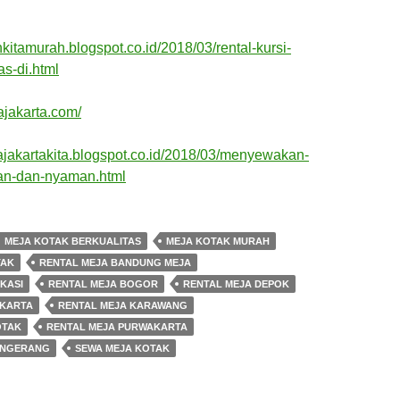
ahkitamurah.blogspot.co.id/2018/03/rental-kursi-
as-di.html
ajakarta.com/
ajakartakita.blogspot.co.id/2018/03/menyewakan-
an-dan-nyaman.html
MEJA KOTAK BERKUALITAS
MEJA KOTAK MURAH
TAK
RENTAL MEJA BANDUNG MEJA
KASI
RENTAL MEJA BOGOR
RENTAL MEJA DEPOK
AKARTA
RENTAL MEJA KARAWANG
OTAK
RENTAL MEJA PURWAKARTA
ANGERANG
SEWA MEJA KOTAK