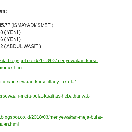
am :
45.77 (ISMAYADI/ISMET )
8 ( YENI )
6 ( YENI )
12 ( ABDUL WASIT )
anykita.blogspot.co.id/2018/03/menyewakan-kursi-
produk.html
ny.com/persewaan-kursi-tiffany-jakarta/
persewaan-meja-bulat-kualitas-hebatbanyak-
a.blogspot.co.id/2018/03/menyewakan-meja-bulat-
muan.html