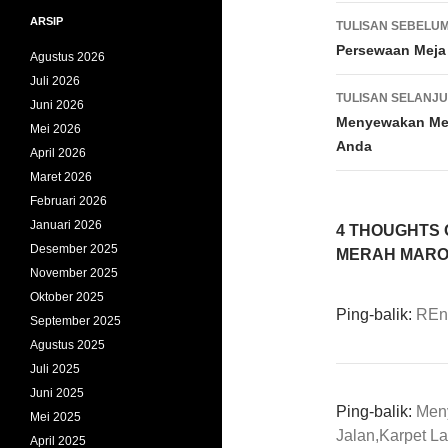
Navigasi
ARSIP
TULISAN SEBELU
Tulisan
Persewaan Meja 
Agustus 2026
Juli 2026
TULISAN SELANJ
Juni 2026
Menyewakan Mej
Mei 2026
Anda
April 2026
Maret 2026
Februari 2026
Januari 2026
4 THOUGHTS 
Desember 2025
MERAH MARO
November 2025
Oktober 2025
Ping-balik:
REnt
September 2025
Agustus 2025
Juli 2025
Juni 2025
Ping-balik:
Men
Mei 2025
Jalan,Karpet La
April 2025