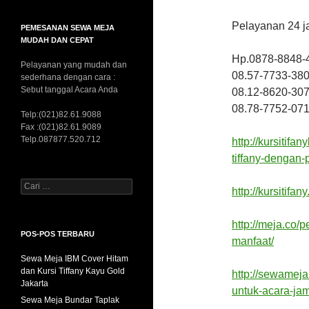
Pelayanan 24 j
PEMESANAN SEWA MEJA
MUDAH DAN CEPAT
Hp.0878-8848-
Pelayanan yang mudah dan
08.57-7733-380
sederhana dengan cara :
Sebut tanggal Acara Anda
08.12-8620-307
08.78-7752-07
Telp:(021)82.61.9088
Fax :(021)82.61.9089
Telp.087877.520.712
http://kursitif
tiffany-dengan-
Cari
http://kursitifa
untuk:
http://meja.co/
POS-POS TERBARU
manfaat/
Sewa Meja IBM Cover Hitam
dan Kursi Tiffany Kayu Gold
http://sewamej
Jakarta
untuk-acara-ja
Sewa Meja Bundar Taplak