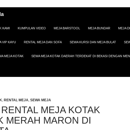
da
K KAMI
KUMPULAN VIDEO
MEJA BARSTOOL
MEJA BUNDAR
MEJA D
A VIP KAYU
RENTAL MEJA DAN SOFA
SEWA KURSI DAN MEJA BULAT
SEW
WA MEJA KOTAK
SEWA MEJA KOTAK DAERAH TERDEKAT DI BEKASI DENGAN M
K
,
RENTAL MEJA
,
SEWA MEJA
 RENTAL MEJA KOTAK
K MERAH MARON DI