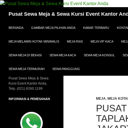
Cari
Pusat Sewa Meja & Sewa Kursi Event Kantor An
LANGSUNG KE ISI
BERANDA
GAMBAR MEJA PILIHAN ANDA
KABAR TERBARU
KONTA
MEJA MELAMIN KOTAK MINIMALIS
MEJA RIAS
MEJA VIP KACA
MEJ
SEWA MEJA DI BEKASI
SEWA MEJA KACA
SEWA MEJA KONSUL
SE
SEWA MEJA TERMURAH
SEWA PANGGUNG
Pusat Sewa Meja & Sewa
Kursi Event Kantor Anda,
Telp. (021) 8260.1199
MEJA
,
MEJA KOTA
INFORMASI & PEMESANAN
PUSAT
TAPLA