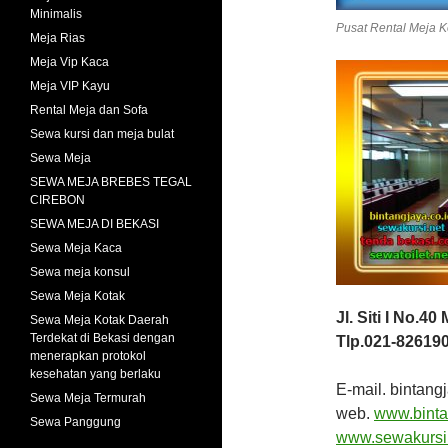
Minimalis
Pusat Rental Meja K
Meja Rias
Meja Vip Kaca
Meja VIP Kayu
Rental Meja dan Sofa
Sewa kursi dan meja bulat
Sewa Meja
SEWA MEJA BREBES TEGAL
CIREBON
SEWA MEJA DI BEKASI
Sewa Meja Kaca
Sewa meja konsul
Sewa Meja Kotak
Jl. Siti I No.4
Sewa Meja Kotak Daerah
Terdekat di Bekasi dengan
Tlp.021-826190
menerapkan protokol
kesehatan yang berlaku
E-mail. binta
Sewa Meja Termurah
web.
www.binta
Sewa Panggung
www.sewakursi