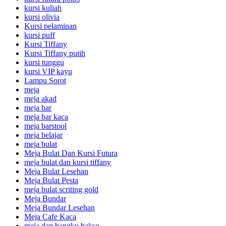
kursi kuliah
kursi olivia
Kursi pelaminan
kursi puff
Kursi Tiffany
Kursi Tiffany putih
kursi tunggu
kursi VIP kayu
Lampu Sorot
meja
meja akad
meja bar
meja bar kaca
meja barstool
meja belajar
meja bulat
Meja Bulat Dan Kursi Futura
meja bulat dan kursi tiffany
Meja Bulat Lesehan
Meja Bulat Pesta
meja bulat scriting gold
Meja Bundar
Meja Bundar Lesehan
Meja Cafe Kaca
meja dan bangku bakso