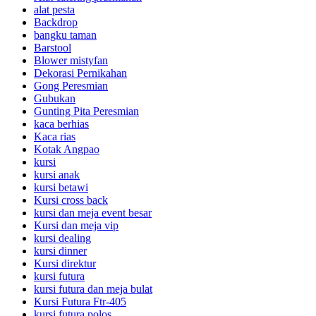
alat pesta
Backdrop
bangku taman
Barstool
Blower mistyfan
Dekorasi Pernikahan
Gong Peresmian
Gubukan
Gunting Pita Peresmian
kaca berhias
Kaca rias
Kotak Angpao
kursi
kursi anak
kursi betawi
Kursi cross back
kursi dan meja event besar
Kursi dan meja vip
kursi dealing
kursi dinner
Kursi direktur
kursi futura
kursi futura dan meja bulat
Kursi Futura Ftr-405
kursi futura polos