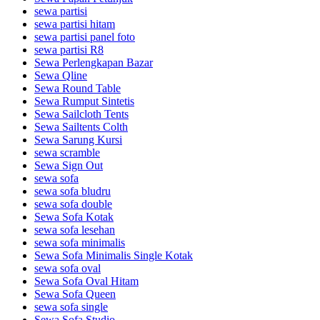
sewa partisi
sewa partisi hitam
sewa partisi panel foto
sewa partisi R8
Sewa Perlengkapan Bazar
Sewa Qline
Sewa Round Table
Sewa Rumput Sintetis
Sewa Sailcloth Tents
Sewa Sailtents Colth
Sewa Sarung Kursi
sewa scramble
Sewa Sign Out
sewa sofa
sewa sofa bludru
sewa sofa double
Sewa Sofa Kotak
sewa sofa lesehan
sewa sofa minimalis
Sewa Sofa Minimalis Single Kotak
sewa sofa oval
Sewa Sofa Oval Hitam
Sewa Sofa Queen
sewa sofa single
Sewa Sofa Studio