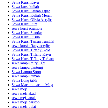
Sewa Kursi Kayu
Sewa kursi kuliah
Sewa Kursi Kuliah Lipat
Sewa Kursi Kuliah Merah
Sewa Kursi Olivia Acrylic
Sewa Kursi Puff
sewa kursi scramble
Sewa Kursi Standar
Sewa Kursi Susun
Sewa Kursi Taman Tunggal
sewa kursi tiffany acrylic
Sewa Kursi Tiffany Gold
Sewa Kursi Tiffany Kayu
Sewa Kursi Tiffany Terbaru
sewa lampu fairy light
sewa lampu gantung
Sewa Lampu Sorot
sewa lampu taman
Sewa Long table
Sewa Macam-macam Meja
sewa meja
sewa meja akad
sewa meja anak
sewa meja barstool
sewa meja bulat