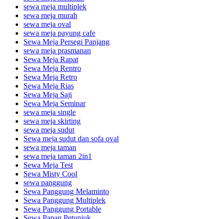
sewa meja multiplek
sewa meja murah
sewa meja oval
sewa meja payung cafe
Sewa Meja Persegi Panjang
sewa meja prasmanan
Sewa Meja Rapat
Sewa Meja Rentro
Sewa Meja Retro
Sewa Meja Rias
Sewa Meja Saji
Sewa Meja Seminar
sewa meja single
sewa meja skirting
sewa meja sudut
Sewa meja sudut dan sofa oval
sewa meja taman
sewa meja taman 2in1
Sewa Meja Test
Sewa Misty Cool
sewa panggung
Sewa Panggung Melaminto
Sewa Panggung Multiplek
Sewa Panggung Portable
Sewa Papan Petunjuk