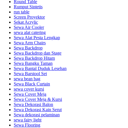
Round Table
Rumput Sintetis
run table
Screen Proyektor
Sekat Acrylic
Sewa Air Cooler
sewa alat catering
Sewa Alat Pesta Lengkap
Sewa Arm Chairs
Sewa Backdrop
Sewa Backdrop dan Stage
Sewa Backdrop Hitam
Sewa Bangku Taman
Sewa Bantal Duduk Lesehan
Sewa Barstool Set
sewa bean bag
Sewa Black Curtain
sewa cover kursi
Sewa Cover Meja
Sewa Cover Meja & Kursi
Sewa Dekorasi Balon
Sewa Dekorasi Kain Serut
Sewa dekorasi pelaminan
sewa fairy light
Sewa Flooring