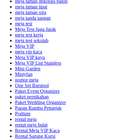
meja taman dekorasi balon
meja taman lipat
meja taman xtra
meja tanda tangan
meja test
Meja Test Jaga Jarak
meja test kerja
meja test sekolah
Meja VIP
meja vip kaca
Meja VIP kayu
Meja VIP List Stainless
Mini Garden
Mistyfan
nomor meja
One Set Barstool
Paket Event Organizer
paket pernikahan
Paket Wedding Organizer
Papan Rambu Petunjuk
Podium
rental meja
rental meja bulat
Rental Meja VIP Kaca
Rental Sarung Kursi