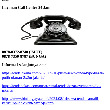
Layanan Call Center 24 Jam
0878-8372-8740 (IMUT)
0878-7350-8787 (BUNGA)
Informasi selanjutnya
>>>
https://tendajakarta.com/2025/09/16/pusat-sewa-tenda-type-bazar-
putih-ukuran-2x2m-jakarta/
https://tendabekasi.com/pusat-rental-tenda-bazar-event-area-dki-
jakarta/
https://www.bintangjaya.co.id/2024/08/14/sewa-tenda-sarnafil-
kerucut-putih-event-bazar-jakarta/