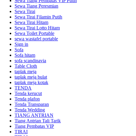
Sewa Tiang Pembatas VIP Putih
Sewa Tiang Peresmian
Sewa Tirai
Sewa Tirai Filamin Putih
Sewa Tirai Hitam
Sewa Tirai Lotto Hitam
Sewa Toilet Portable
sewa wastafel portable
Sign in
Sofa
Sofa hitam
sofa scandinavia
Table Cloth
taplak meja
taplak meja bulat
taplak meja kotak
TENDA
Tenda kerucut
Tenda plafon
Tenda Transparan
Tenda Wedding
TIANG ANTRIAN
Tiang Antrian Tali Tarik
Tiang Pembatas VIP
TIRAI