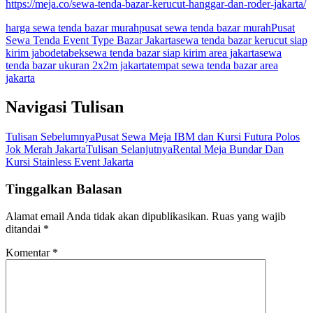
https://meja.co/sewa-tenda-bazar-kerucut-hanggar-dan-roder-jakarta/
harga sewa tenda bazar murah
pusat sewa tenda bazar murah
Pusat
Sewa Tenda Event Type Bazar Jakarta
sewa tenda bazar kerucut siap
kirim jabodetabek
sewa tenda bazar siap kirim area jakarta
sewa
tenda bazar ukuran 2x2m jakarta
tempat sewa tenda bazar area
jakarta
Navigasi Tulisan
Tulisan Sebelumnya
Pusat Sewa Meja IBM dan Kursi Futura Polos
Jok Merah Jakarta
Tulisan Selanjutnya
Rental Meja Bundar Dan
Kursi Stainless Event Jakarta
Tinggalkan Balasan
Alamat email Anda tidak akan dipublikasikan.
Ruas yang wajib
ditandai
*
Komentar
*