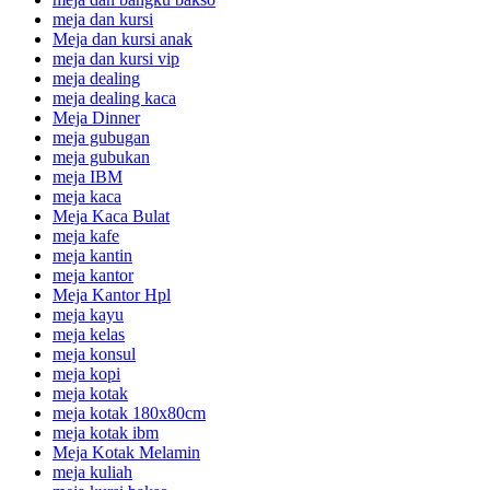
meja dan kursi
Meja dan kursi anak
meja dan kursi vip
meja dealing
meja dealing kaca
Meja Dinner
meja gubugan
meja gubukan
meja IBM
meja kaca
Meja Kaca Bulat
meja kafe
meja kantin
meja kantor
Meja Kantor Hpl
meja kayu
meja kelas
meja konsul
meja kopi
meja kotak
meja kotak 180x80cm
meja kotak ibm
Meja Kotak Melamin
meja kuliah