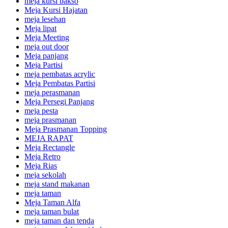
meja kursi bakso
Meja Kursi Hajatan
meja lesehan
Meja lipat
Meja Meeting
meja out door
Meja panjang
Meja Partisi
meja pembatas acrylic
Meja Pembatas Partisi
meja perasmanan
Meja Persegi Panjang
meja pesta
meja prasmanan
Meja Prasmanan Topping
MEJA RAPAT
Meja Rectangle
Meja Retro
Meja Rias
meja sekolah
meja stand makanan
meja taman
Meja Taman Alfa
meja taman bulat
meja taman dan tenda