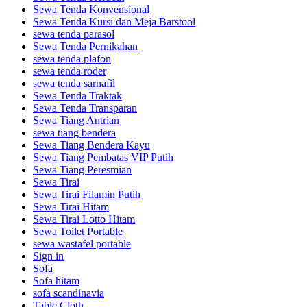
Sewa Tenda Konvensional
Sewa Tenda Kursi dan Meja Barstool
sewa tenda parasol
Sewa Tenda Pernikahan
sewa tenda plafon
sewa tenda roder
sewa tenda sarnafil
Sewa Tenda Traktak
Sewa Tenda Transparan
Sewa Tiang Antrian
sewa tiang bendera
Sewa Tiang Bendera Kayu
Sewa Tiang Pembatas VIP Putih
Sewa Tiang Peresmian
Sewa Tirai
Sewa Tirai Filamin Putih
Sewa Tirai Hitam
Sewa Tirai Lotto Hitam
Sewa Toilet Portable
sewa wastafel portable
Sign in
Sofa
Sofa hitam
sofa scandinavia
Table Cloth