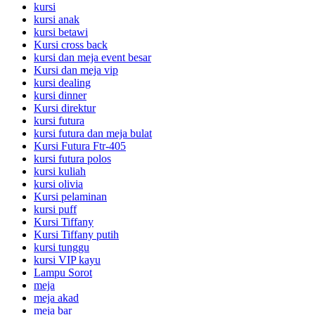
kursi
kursi anak
kursi betawi
Kursi cross back
kursi dan meja event besar
Kursi dan meja vip
kursi dealing
kursi dinner
Kursi direktur
kursi futura
kursi futura dan meja bulat
Kursi Futura Ftr-405
kursi futura polos
kursi kuliah
kursi olivia
Kursi pelaminan
kursi puff
Kursi Tiffany
Kursi Tiffany putih
kursi tunggu
kursi VIP kayu
Lampu Sorot
meja
meja akad
meja bar