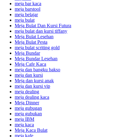
meja bar kaca
meja barstool
meja belajar
meja bulat
Meja Bulat Dan Kursi Futura
meja bulat dan kursi tiffany
Meja Bulat Lesehan
Meja Bulat Pesta
meja bulat scriting gold
Meja Bundar
Meja Bundar Lesehan
Meja Cafe Kaca
meja dan bangku bakso
meja dan kursi
Meja dan kursi anak
meja dan kursi vip
meja dealing
meja dealing kaca
Meja Dinner
meja gubugan
meja gubukan
meja IBM
meja kaca
Meja Kaca Bulat
meja kafe