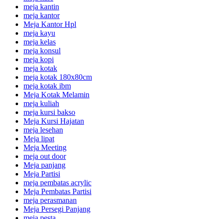
meja kantin
meja kantor
Meja Kantor Hpl
meja kayu
meja kelas
meja konsul
meja kopi
meja kotak
meja kotak 180x80cm
meja kotak ibm
Meja Kotak Melamin
meja kuliah
meja kursi bakso
Meja Kursi Hajatan
meja lesehan
Meja lipat
Meja Meeting
meja out door
Meja panjang
Meja Partisi
meja pembatas acrylic
Meja Pembatas Partisi
meja perasmanan
Meja Persegi Panjang
meja pesta