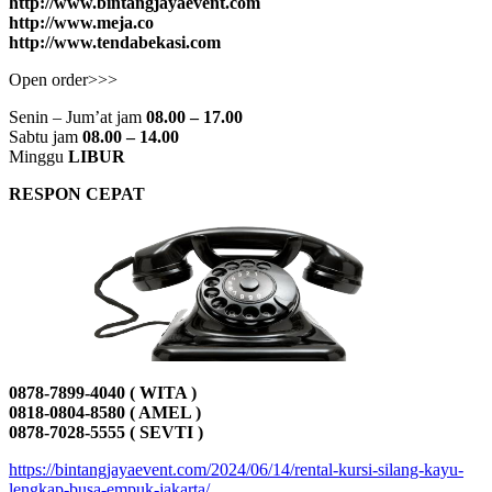
http://www.bintangjayaevent.com
http://www.meja.co
http://www.tendabekasi.com
Open order>>>
Senin – Jum’at jam
08.00 – 17.00
Sabtu jam
08.00 – 14.00
Minggu
LIBUR
RESPON CEPAT
0878-7899-4040 ( WITA )
0818-0804-8580 ( AMEL )
0878-7028-5555 ( SEVTI )
https://bintangjayaevent.com/2024/06/14/rental-kursi-silang-kayu-
lengkap-busa-empuk-jakarta/