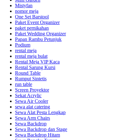
Mistyfan
nomor meja
One Set Barstool
Paket Event Organizer
paket pernikahan
Paket Wedding Organizer
Papan Rambu Petunjuk
Podium
rental meja
rental meja bulat
Rental Meja VIP Kaca
Rental Sarung Kursi
Round Table
Rumput Sintetis
run table
Screen Proyektor
Sekat Acrylic
Sewa Air Cooler
sewa alat catering
Sewa Alat Pesta Lengkap
Sewa Arm Chairs
Sewa Backdrop
Sewa Backdrop dan Stage
Sewa Backdrop Hitam