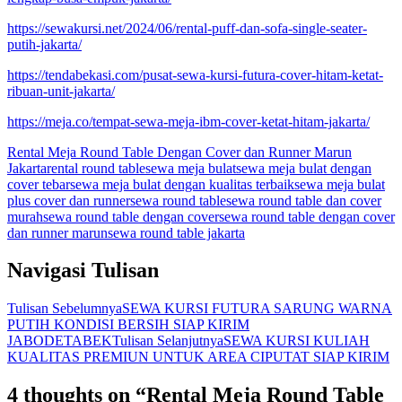
https://sewakursi.net/2024/06/rental-puff-dan-sofa-single-seater-
putih-jakarta/
https://tendabekasi.com/pusat-sewa-kursi-futura-cover-hitam-ketat-
ribuan-unit-jakarta/
https://meja.co/tempat-sewa-meja-ibm-cover-ketat-hitam-jakarta/
Rental Meja Round Table Dengan Cover dan Runner Marun
Jakarta
rental round table
sewa meja bulat
sewa meja bulat dengan
cover tebar
sewa meja bulat dengan kualitas terbaik
sewa meja bulat
plus cover dan runner
sewa round table
sewa round table dan cover
murah
sewa round table dengan cover
sewa round table dengan cover
dan runner marun
sewa round table jakarta
Navigasi Tulisan
Tulisan Sebelumnya
SEWA KURSI FUTURA SARUNG WARNA
PUTIH KONDISI BERSIH SIAP KIRIM
JABODETABEK
Tulisan Selanjutnya
SEWA KURSI KULIAH
KUALITAS PREMIUN UNTUK AREA CIPUTAT SIAP KIRIM
4 thoughts on “Rental Meja Round Table