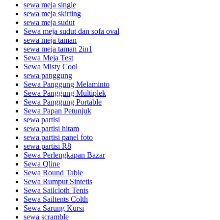
sewa meja single
sewa meja skirting
sewa meja sudut
Sewa meja sudut dan sofa oval
sewa meja taman
sewa meja taman 2in1
Sewa Meja Test
Sewa Misty Cool
sewa panggung
Sewa Panggung Melaminto
Sewa Panggung Multiplek
Sewa Panggung Portable
Sewa Papan Petunjuk
sewa partisi
sewa partisi hitam
sewa partisi panel foto
sewa partisi R8
Sewa Perlengkapan Bazar
Sewa Qline
Sewa Round Table
Sewa Rumput Sintetis
Sewa Sailcloth Tents
Sewa Sailtents Colth
Sewa Sarung Kursi
sewa scramble