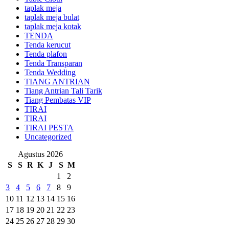
taplak meja
taplak meja bulat
taplak meja kotak
TENDA
Tenda kerucut
Tenda plafon
Tenda Transparan
Tenda Wedding
TIANG ANTRIAN
Tiang Antrian Tali Tarik
Tiang Pembatas VIP
TIRAI
TIRAI
TIRAI PESTA
Uncategorized
Agustus 2026
S
S
R
K
J
S
M
1
2
3
4
5
6
7
8
9
10
11
12
13
14
15
16
17
18
19
20
21
22
23
24
25
26
27
28
29
30