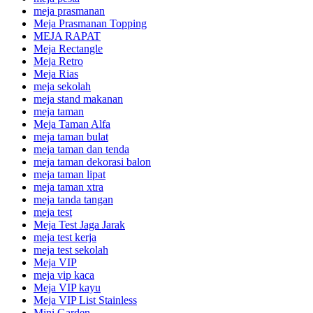
meja prasmanan
Meja Prasmanan Topping
MEJA RAPAT
Meja Rectangle
Meja Retro
Meja Rias
meja sekolah
meja stand makanan
meja taman
Meja Taman Alfa
meja taman bulat
meja taman dan tenda
meja taman dekorasi balon
meja taman lipat
meja taman xtra
meja tanda tangan
meja test
Meja Test Jaga Jarak
meja test kerja
meja test sekolah
Meja VIP
meja vip kaca
Meja VIP kayu
Meja VIP List Stainless
Mini Garden