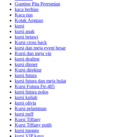
Gunting Pita Peresmian
kaca berhias
Kaca rias
Kotak Angpao
kursi
kursi anak
kursi betawi
Kursi cross back
kursi dan meja event besar
Kursi dan meja vip
kursi dealing
kursi dinner
Kursi direktur
kursi futura
kursi futura dan meja bulat
Kursi Futura Ftr-405
kursi futura polos
kursi kuliah
kursi olivia
Kursi pelaminan
kursi puff
Kursi Tiffany
Kursi Tiffany putih
kursi tunggu
kursi VIP kayu