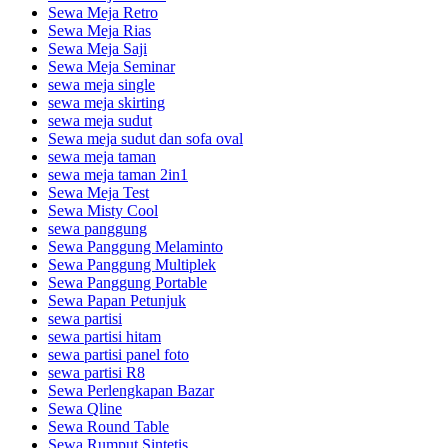
Sewa Meja Retro
Sewa Meja Rias
Sewa Meja Saji
Sewa Meja Seminar
sewa meja single
sewa meja skirting
sewa meja sudut
Sewa meja sudut dan sofa oval
sewa meja taman
sewa meja taman 2in1
Sewa Meja Test
Sewa Misty Cool
sewa panggung
Sewa Panggung Melaminto
Sewa Panggung Multiplek
Sewa Panggung Portable
Sewa Papan Petunjuk
sewa partisi
sewa partisi hitam
sewa partisi panel foto
sewa partisi R8
Sewa Perlengkapan Bazar
Sewa Qline
Sewa Round Table
Sewa Rumput Sintetis