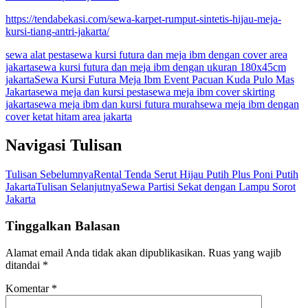
https://tendabekasi.com/sewa-karpet-rumput-sintetis-hijau-meja-
kursi-tiang-antri-jakarta/
sewa alat pesta
sewa kursi futura dan meja ibm dengan cover area
jakarta
sewa kursi futura dan meja ibm dengan ukuran 180x45cm
jakarta
Sewa Kursi Futura Meja Ibm Event Pacuan Kuda Pulo Mas
Jakarta
sewa meja dan kursi pesta
sewa meja ibm cover skirting
jakarta
sewa meja ibm dan kursi futura murah
sewa meja ibm dengan
cover ketat hitam area jakarta
Navigasi Tulisan
Tulisan Sebelumnya
Rental Tenda Serut Hijau Putih Plus Poni Putih
Jakarta
Tulisan Selanjutnya
Sewa Partisi Sekat dengan Lampu Sorot
Jakarta
Tinggalkan Balasan
Alamat email Anda tidak akan dipublikasikan.
Ruas yang wajib
ditandai
*
Komentar
*