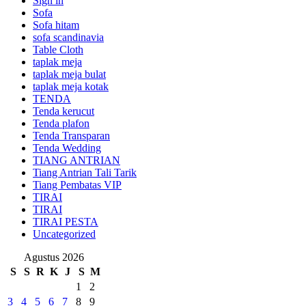
Sign in
Sofa
Sofa hitam
sofa scandinavia
Table Cloth
taplak meja
taplak meja bulat
taplak meja kotak
TENDA
Tenda kerucut
Tenda plafon
Tenda Transparan
Tenda Wedding
TIANG ANTRIAN
Tiang Antrian Tali Tarik
Tiang Pembatas VIP
TIRAI
TIRAI
TIRAI PESTA
Uncategorized
Agustus 2026
S
S
R
K
J
S
M
1
2
3
4
5
6
7
8
9