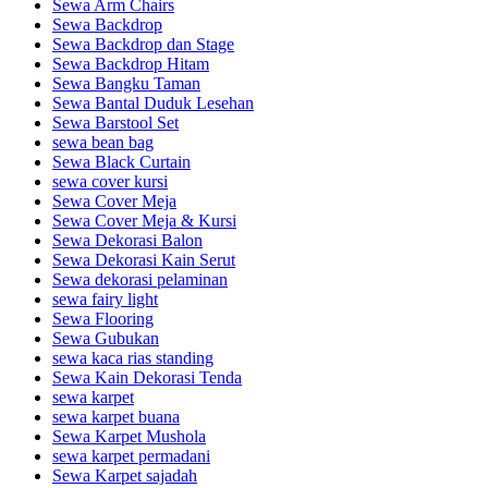
Sewa Arm Chairs
Sewa Backdrop
Sewa Backdrop dan Stage
Sewa Backdrop Hitam
Sewa Bangku Taman
Sewa Bantal Duduk Lesehan
Sewa Barstool Set
sewa bean bag
Sewa Black Curtain
sewa cover kursi
Sewa Cover Meja
Sewa Cover Meja & Kursi
Sewa Dekorasi Balon
Sewa Dekorasi Kain Serut
Sewa dekorasi pelaminan
sewa fairy light
Sewa Flooring
Sewa Gubukan
sewa kaca rias standing
Sewa Kain Dekorasi Tenda
sewa karpet
sewa karpet buana
Sewa Karpet Mushola
sewa karpet permadani
Sewa Karpet sajadah