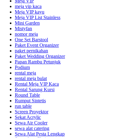
Meja VIP
meja vip kaca
Meja VIP kayu
Meja VIP List Stainless
Mini Garden
Mistyfan
nomor meja
One Set Barstool
Paket Event Organizer
paket pernikahan
Paket Wedding Organizer
Papan Rambu Petunjuk
Podium
rental meja
rental meja bulat
Rental Meja VIP Kaca
Rental Sarung Kursi
Round Table
Rumput Sintetis
run table
Screen Proyektor
Sekat Acrylic
Sewa Air Cooler
sewa alat catering
Sewa Alat Pesta Lengkap