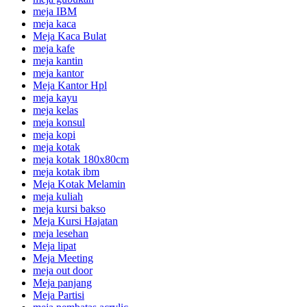
meja IBM
meja kaca
Meja Kaca Bulat
meja kafe
meja kantin
meja kantor
Meja Kantor Hpl
meja kayu
meja kelas
meja konsul
meja kopi
meja kotak
meja kotak 180x80cm
meja kotak ibm
Meja Kotak Melamin
meja kuliah
meja kursi bakso
Meja Kursi Hajatan
meja lesehan
Meja lipat
Meja Meeting
meja out door
Meja panjang
Meja Partisi