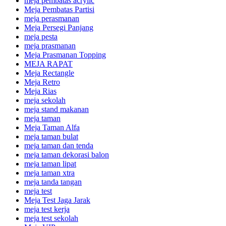
meja pembatas acrylic
Meja Pembatas Partisi
meja perasmanan
Meja Persegi Panjang
meja pesta
meja prasmanan
Meja Prasmanan Topping
MEJA RAPAT
Meja Rectangle
Meja Retro
Meja Rias
meja sekolah
meja stand makanan
meja taman
Meja Taman Alfa
meja taman bulat
meja taman dan tenda
meja taman dekorasi balon
meja taman lipat
meja taman xtra
meja tanda tangan
meja test
Meja Test Jaga Jarak
meja test kerja
meja test sekolah