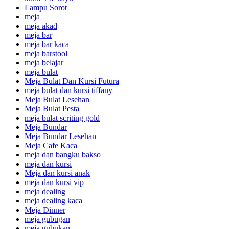
Lampu Sorot
meja
meja akad
meja bar
meja bar kaca
meja barstool
meja belajar
meja bulat
Meja Bulat Dan Kursi Futura
meja bulat dan kursi tiffany
Meja Bulat Lesehan
Meja Bulat Pesta
meja bulat scriting gold
Meja Bundar
Meja Bundar Lesehan
Meja Cafe Kaca
meja dan bangku bakso
meja dan kursi
Meja dan kursi anak
meja dan kursi vip
meja dealing
meja dealing kaca
Meja Dinner
meja gubugan
meja gubukan