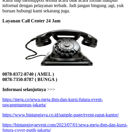
Kami siap mensupport semua acara baik acara formal maupun
informal dengan pelayanan terbaik. Jadi jangan bingung ;agi, yuk
buruan hubungi kami sekarang juga.
Layanan Call Center 24 Jam
0878-8372-8740 ( AMEL )
0878-7350-8787 ( BUNGA )
Informasi selanjutnya
>>>
https://meja.co/sewa-meja-ibm-dan-kursi-futura-event-
rawangmangun-jakarta/
https://www.bintangjaya.co.id/sample-page/event-rapat-kantor/
https://bintangjayaevent.com/2023/07/01/sewa-meja-ibm-dan-kursi-
futura-cover-putih-jakarta/