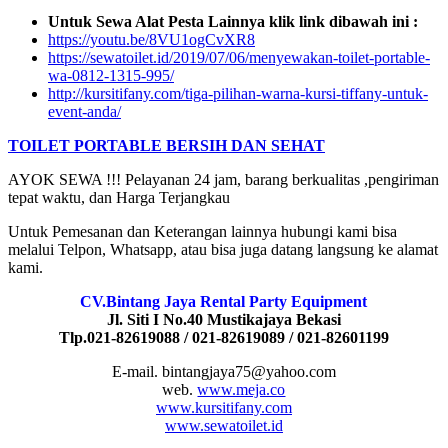
Untuk Sewa Alat Pesta Lainnya klik link dibawah ini :
https://youtu.be/8VU1ogCvXR8
https://sewatoilet.id/2019/07/06/menyewakan-toilet-portable-
wa-0812-1315-995/
http://kursitifany.com/tiga-pilihan-warna-kursi-tiffany-untuk-
event-anda/
TOILET PORTABLE BERSIH DAN SEHAT
AYOK SEWA !!! Pelayanan 24 jam, barang berkualitas ,pengiriman
tepat waktu, dan Harga Terjangkau
Untuk Pemesanan dan Keterangan lainnya hubungi kami bisa
melalui Telpon, Whatsapp, atau bisa juga datang langsung ke alamat
kami.
CV.Bintang Jaya Rental Party Equipment
Jl. Siti I No.40 Mustikajaya Bekasi
Tlp.021-82619088 / 021-82619089 / 021-82601199
E-mail. bintangjaya75@yahoo.com
web.
www.meja.co
www.kursitifany.com
www.sewatoilet.id