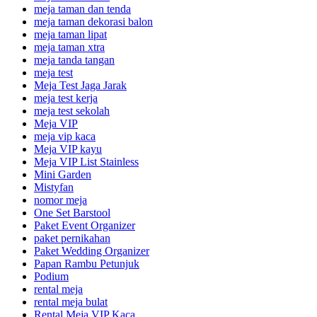
meja taman dan tenda
meja taman dekorasi balon
meja taman lipat
meja taman xtra
meja tanda tangan
meja test
Meja Test Jaga Jarak
meja test kerja
meja test sekolah
Meja VIP
meja vip kaca
Meja VIP kayu
Meja VIP List Stainless
Mini Garden
Mistyfan
nomor meja
One Set Barstool
Paket Event Organizer
paket pernikahan
Paket Wedding Organizer
Papan Rambu Petunjuk
Podium
rental meja
rental meja bulat
Rental Meja VIP Kaca