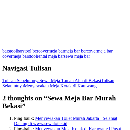
barstool
barstool bercover
meja bar
meja bar bercover
meja bar
cover
meja barstool
rental meja bar
sewa meja bar
Navigasi Tulisan
Tulisan Sebelumnya
Sewa Meja Taman Alfa di Bekasi
Tulisan
Selanjutnya
Menyewakan Meja Kotak di Karawang
2 thoughts on “Sewa Meja Bar Murah
Bekasi”
Ping-balik:
Menyewakan Toilet Murah Jakarta - Selamat
Datang di www.sewatoilet.id
Ping-balik:
Menyewakan Meja Kotak di Karawang | Pusat