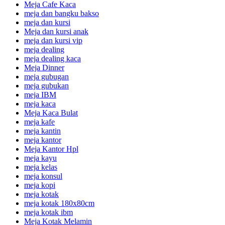
Meja Cafe Kaca
meja dan bangku bakso
meja dan kursi
Meja dan kursi anak
meja dan kursi vip
meja dealing
meja dealing kaca
Meja Dinner
meja gubugan
meja gubukan
meja IBM
meja kaca
Meja Kaca Bulat
meja kafe
meja kantin
meja kantor
Meja Kantor Hpl
meja kayu
meja kelas
meja konsul
meja kopi
meja kotak
meja kotak 180x80cm
meja kotak ibm
Meja Kotak Melamin