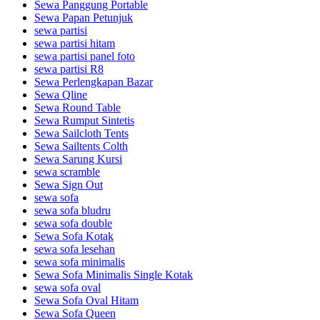
Sewa Panggung Portable
Sewa Papan Petunjuk
sewa partisi
sewa partisi hitam
sewa partisi panel foto
sewa partisi R8
Sewa Perlengkapan Bazar
Sewa Qline
Sewa Round Table
Sewa Rumput Sintetis
Sewa Sailcloth Tents
Sewa Sailtents Colth
Sewa Sarung Kursi
sewa scramble
Sewa Sign Out
sewa sofa
sewa sofa bludru
sewa sofa double
Sewa Sofa Kotak
sewa sofa lesehan
sewa sofa minimalis
Sewa Sofa Minimalis Single Kotak
sewa sofa oval
Sewa Sofa Oval Hitam
Sewa Sofa Queen