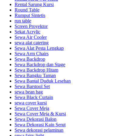
Rental Sarung Kursi
Round Table
Rumput Sintetis
run table
Screen Proyektor
Sekat Acrylic
Sewa Air Cooler
sewa alat catering
Sewa Alat Pesta Lengkap
Sewa Arm Chairs
Sewa Backdrop
Sewa Backdrop dan Stage
Sewa Backdrop Hitam
Sewa Bangku Taman
Sewa Bantal Duduk Lesehan
Sewa Barstool Set
sewa bean bag
Sewa Black Curtain
sewa cover kursi
Sewa Cover Meja
Sewa Cover Meja & Kursi
Sewa Dekorasi Balon
Sewa Dekorasi Kain Serut
Sewa dekorasi pelaminan
sewa fairy light