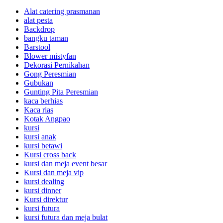
Alat catering prasmanan
alat pesta
Backdrop
bangku taman
Barstool
Blower mistyfan
Dekorasi Pernikahan
Gong Peresmian
Gubukan
Gunting Pita Peresmian
kaca berhias
Kaca rias
Kotak Angpao
kursi
kursi anak
kursi betawi
Kursi cross back
kursi dan meja event besar
Kursi dan meja vip
kursi dealing
kursi dinner
Kursi direktur
kursi futura
kursi futura dan meja bulat