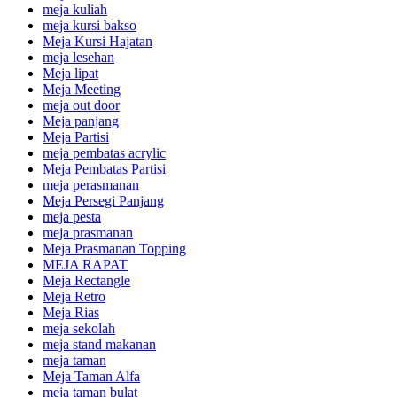
meja kuliah
meja kursi bakso
Meja Kursi Hajatan
meja lesehan
Meja lipat
Meja Meeting
meja out door
Meja panjang
Meja Partisi
meja pembatas acrylic
Meja Pembatas Partisi
meja perasmanan
Meja Persegi Panjang
meja pesta
meja prasmanan
Meja Prasmanan Topping
MEJA RAPAT
Meja Rectangle
Meja Retro
Meja Rias
meja sekolah
meja stand makanan
meja taman
Meja Taman Alfa
meja taman bulat