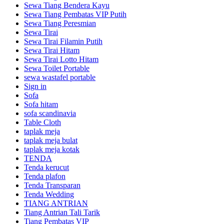
Sewa Tiang Bendera Kayu
Sewa Tiang Pembatas VIP Putih
Sewa Tiang Peresmian
Sewa Tirai
Sewa Tirai Filamin Putih
Sewa Tirai Hitam
Sewa Tirai Lotto Hitam
Sewa Toilet Portable
sewa wastafel portable
Sign in
Sofa
Sofa hitam
sofa scandinavia
Table Cloth
taplak meja
taplak meja bulat
taplak meja kotak
TENDA
Tenda kerucut
Tenda plafon
Tenda Transparan
Tenda Wedding
TIANG ANTRIAN
Tiang Antrian Tali Tarik
Tiang Pembatas VIP