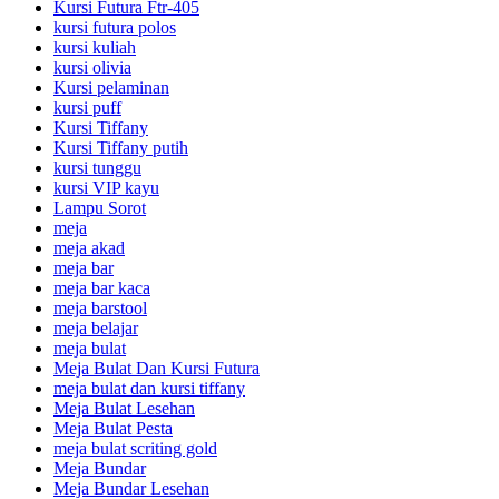
Kursi Futura Ftr-405
kursi futura polos
kursi kuliah
kursi olivia
Kursi pelaminan
kursi puff
Kursi Tiffany
Kursi Tiffany putih
kursi tunggu
kursi VIP kayu
Lampu Sorot
meja
meja akad
meja bar
meja bar kaca
meja barstool
meja belajar
meja bulat
Meja Bulat Dan Kursi Futura
meja bulat dan kursi tiffany
Meja Bulat Lesehan
Meja Bulat Pesta
meja bulat scriting gold
Meja Bundar
Meja Bundar Lesehan