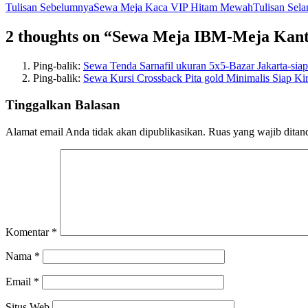
Tulisan Sebelumnya
Sewa Meja Kaca VIP Hitam Mewah
Tulisan Sela
2 thoughts on “Sewa Meja IBM-Meja Kan
Ping-balik:
Sewa Tenda Sarnafil ukuran 5x5-Bazar Jakarta-siap
Ping-balik:
Sewa Kursi Crossback Pita gold Minimalis Siap Ki
Tinggalkan Balasan
Alamat email Anda tidak akan dipublikasikan.
Ruas yang wajib ditan
Komentar
*
Nama
*
Email
*
Situs Web