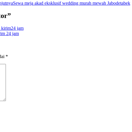
njutnya
Sewa meja akad eksklusif wedding murah mewah Jabodetabek
tor”
 kirim24 jam
rim 24 jam
dai
*