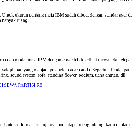
.
t. Untuk ukuran panjang meja IBM sudah dibuat dengan standar agar da
n banyak ruang.
na dan model meja IBM dengan cover lebih terlihat mewah dan elegan.
ak pilihan yang menjadi pelengkap acara anda. Sepertui: Tenda, panggu
tering, sound system, sofa, standing flower, podium, tiang antrian, dll.
SI
|
SEWA PARTISI R8
 Untuk informasi selanjutnya anda dapat menghubungi kami di alamat