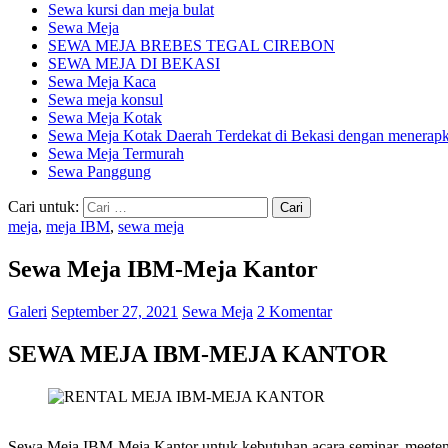
Sewa kursi dan meja bulat
Sewa Meja
SEWA MEJA BREBES TEGAL CIREBON
SEWA MEJA DI BEKASI
Sewa Meja Kaca
Sewa meja konsul
Sewa Meja Kotak
Sewa Meja Kotak Daerah Terdekat di Bekasi dengan menerapka
Sewa Meja Termurah
Sewa Panggung
Cari untuk:
meja
,
meja IBM
,
sewa meja
Sewa Meja IBM-Meja Kantor
Galeri
September 27, 2021
Sewa Meja
2 Komentar
SEWA MEJA IBM-MEJA KANTOR
Sewa Meja IBM-Meja Kantor untuk kebutuhan acara seminar, meeteng,