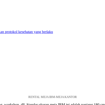
n protokol kesehatan yang berlaku
RENTAL MEJA IBM-MEJA KANTOR
 workshop, dll. Standar ukuran meja IBM ini adalah panjang 180 cm,