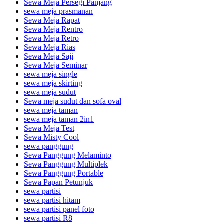
Sewa Meja Persegi Panjang
sewa meja prasmanan
Sewa Meja Rapat
Sewa Meja Rentro
Sewa Meja Retro
Sewa Meja Rias
Sewa Meja Saji
Sewa Meja Seminar
sewa meja single
sewa meja skirting
sewa meja sudut
Sewa meja sudut dan sofa oval
sewa meja taman
sewa meja taman 2in1
Sewa Meja Test
Sewa Misty Cool
sewa panggung
Sewa Panggung Melaminto
Sewa Panggung Multiplek
Sewa Panggung Portable
Sewa Papan Petunjuk
sewa partisi
sewa partisi hitam
sewa partisi panel foto
sewa partisi R8