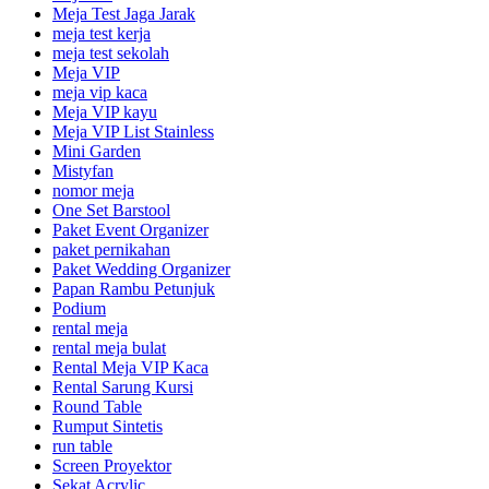
Meja Test Jaga Jarak
meja test kerja
meja test sekolah
Meja VIP
meja vip kaca
Meja VIP kayu
Meja VIP List Stainless
Mini Garden
Mistyfan
nomor meja
One Set Barstool
Paket Event Organizer
paket pernikahan
Paket Wedding Organizer
Papan Rambu Petunjuk
Podium
rental meja
rental meja bulat
Rental Meja VIP Kaca
Rental Sarung Kursi
Round Table
Rumput Sintetis
run table
Screen Proyektor
Sekat Acrylic