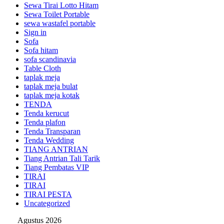
Sewa Tirai Lotto Hitam
Sewa Toilet Portable
sewa wastafel portable
Sign in
Sofa
Sofa hitam
sofa scandinavia
Table Cloth
taplak meja
taplak meja bulat
taplak meja kotak
TENDA
Tenda kerucut
Tenda plafon
Tenda Transparan
Tenda Wedding
TIANG ANTRIAN
Tiang Antrian Tali Tarik
Tiang Pembatas VIP
TIRAI
TIRAI
TIRAI PESTA
Uncategorized
Agustus 2026