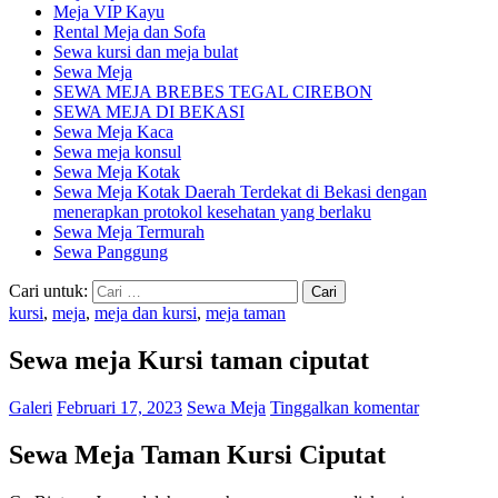
Meja VIP Kayu
Rental Meja dan Sofa
Sewa kursi dan meja bulat
Sewa Meja
SEWA MEJA BREBES TEGAL CIREBON
SEWA MEJA DI BEKASI
Sewa Meja Kaca
Sewa meja konsul
Sewa Meja Kotak
Sewa Meja Kotak Daerah Terdekat di Bekasi dengan
menerapkan protokol kesehatan yang berlaku
Sewa Meja Termurah
Sewa Panggung
Cari untuk:
kursi
,
meja
,
meja dan kursi
,
meja taman
Sewa meja Kursi taman ciputat
Galeri
Februari 17, 2023
Sewa Meja
Tinggalkan komentar
Sewa Meja Taman Kursi Ciputat