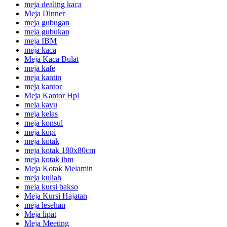
meja dealing kaca
Meja Dinner
meja gubugan
meja gubukan
meja IBM
meja kaca
Meja Kaca Bulat
meja kafe
meja kantin
meja kantor
Meja Kantor Hpl
meja kayu
meja kelas
meja konsul
meja kopi
meja kotak
meja kotak 180x80cm
meja kotak ibm
Meja Kotak Melamin
meja kuliah
meja kursi bakso
Meja Kursi Hajatan
meja lesehan
Meja lipat
Meja Meeting