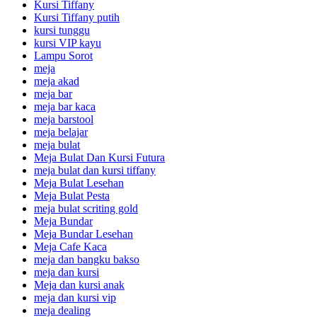
Kursi Tiffany
Kursi Tiffany putih
kursi tunggu
kursi VIP kayu
Lampu Sorot
meja
meja akad
meja bar
meja bar kaca
meja barstool
meja belajar
meja bulat
Meja Bulat Dan Kursi Futura
meja bulat dan kursi tiffany
Meja Bulat Lesehan
Meja Bulat Pesta
meja bulat scriting gold
Meja Bundar
Meja Bundar Lesehan
Meja Cafe Kaca
meja dan bangku bakso
meja dan kursi
Meja dan kursi anak
meja dan kursi vip
meja dealing