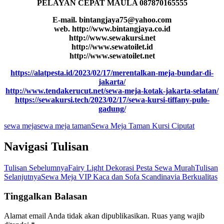
PELAYAN CEPAT MAULA 087870165555
E-mail. bintangjaya75@yahoo.com
web. http://www.bintangjaya.co.id
http://www.sewakursi.net
http://www.sewatoilet.id
http://www.sewatoilet.net
https://alatpesta.id/2023/02/17/merentalkan-meja-bundar-di-
jakarta/
http://www.tendakerucut.net/sewa-meja-kotak-jakarta-selatan/
https://sewakursi.tech/2023/02/17/sewa-kursi-tiffany-pulo-
gadung/
sewa meja
sewa meja taman
Sewa Meja Taman Kursi Ciputat
Navigasi Tulisan
Tulisan Sebelumnya
Fairy Light Dekorasi Pesta Sewa Murah
Tulisan
Selanjutnya
Sewa Meja VIP Kaca dan Sofa Scandinavia Berkualitas
Tinggalkan Balasan
Alamat email Anda tidak akan dipublikasikan.
Ruas yang wajib