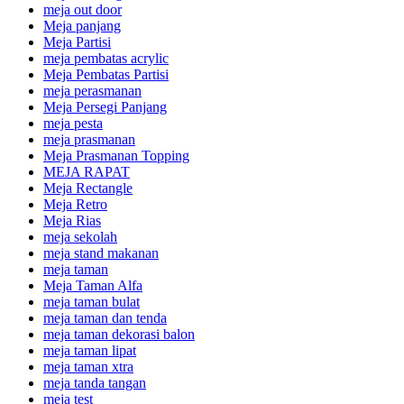
meja out door
Meja panjang
Meja Partisi
meja pembatas acrylic
Meja Pembatas Partisi
meja perasmanan
Meja Persegi Panjang
meja pesta
meja prasmanan
Meja Prasmanan Topping
MEJA RAPAT
Meja Rectangle
Meja Retro
Meja Rias
meja sekolah
meja stand makanan
meja taman
Meja Taman Alfa
meja taman bulat
meja taman dan tenda
meja taman dekorasi balon
meja taman lipat
meja taman xtra
meja tanda tangan
meja test