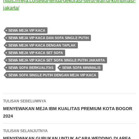
https://meja.co/sewa-tenda-dekorasi-serut-warna-kombinasi-
jakarta/
SEWA MEJA VIP KACA
SEWA MEJA VIP KACA DAN SOFA SINGLE PUTIH
SEWA MEJA VIP KACA DENGAN TAPLAK
SEWA MEJA VIP KACA SET SOFA
SEWA MEJA VIP KACA SET SOFA SINGLE PUTIH JAKARTA
SEWA SOFA BERKUALITAS
SEWA SOFA MINIMALIS
SEWA SOFA SINGLE PUTIH DENGAN MEJA VIP KACA
Navigasi
TULISAN SEBELUMNYA
Tulisan
MENYEWAKAN MEJA IBM KUALITAS PREMIUM KOTA BOGOR
2024
TULISAN SELANJUTNYA
MENYEWAKAN GUBUKAN UNTUK ACARA WEDDING DI AREA