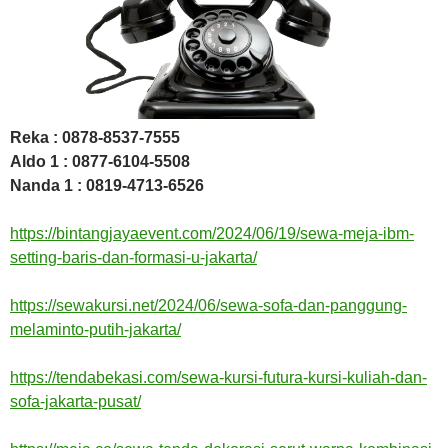
Reka : 0878-8537-7555
Aldo 1 : 0877-6104-5508
Nanda 1 : 0819-4713-6526
https://bintangjayaevent.com/2024/06/19/sewa-meja-ibm-
setting-baris-dan-formasi-u-jakarta/
https://sewakursi.net/2024/06/sewa-sofa-dan-panggung-
melaminto-putih-jakarta/
https://tendabekasi.com/sewa-kursi-futura-kursi-kuliah-dan-
sofa-jakarta-pusat/