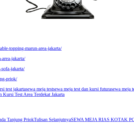
table-topping-marun-area-jakarta/
-area-jakarta/
sofa-jakarta/
ng-priok/
i test jakarta
sewa meja test
sewa meja test dan kursi futura
sewa meja te
 Kursi Test Area Terdekat Jakarta
nda Tanjung Priok
Tulisan Selanjutnya
SEWA MEJA RIAS KOTAK 