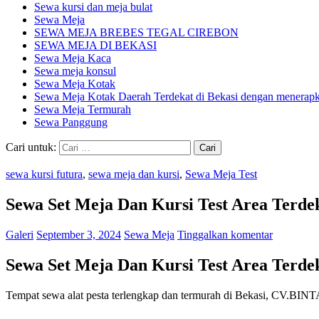
Sewa kursi dan meja bulat
Sewa Meja
SEWA MEJA BREBES TEGAL CIREBON
SEWA MEJA DI BEKASI
Sewa Meja Kaca
Sewa meja konsul
Sewa Meja Kotak
Sewa Meja Kotak Daerah Terdekat di Bekasi dengan menerapka
Sewa Meja Termurah
Sewa Panggung
Cari untuk:
sewa kursi futura
,
sewa meja dan kursi
,
Sewa Meja Test
Sewa Set Meja Dan Kursi Test Area Terde
Galeri
September 3, 2024
Sewa Meja
Tinggalkan komentar
Sewa Set Meja Dan Kursi Test Area Terde
Tempat sewa alat pesta terlengkap dan termurah di Bekasi, CV.BIN