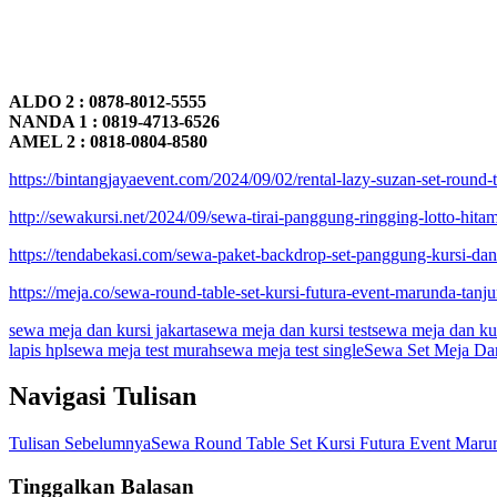
ALDO 2 : 0878-8012-5555
NANDA 1 : 0819-4713-6526
AMEL 2 : 0818-0804-8580
https://bintangjayaevent.com/2024/09/02/rental-lazy-suzan-set-round-
http://sewakursi.net/2024/09/sewa-tirai-panggung-ringging-lotto-hitam
https://tendabekasi.com/sewa-paket-backdrop-set-panggung-kursi-dan-
https://meja.co/sewa-round-table-set-kursi-futura-event-marunda-tanju
sewa meja dan kursi jakarta
sewa meja dan kursi test
sewa meja dan kurs
lapis hpl
sewa meja test murah
sewa meja test single
Sewa Set Meja Dan
Navigasi Tulisan
Tulisan Sebelumnya
Sewa Round Table Set Kursi Futura Event Maru
Tinggalkan Balasan