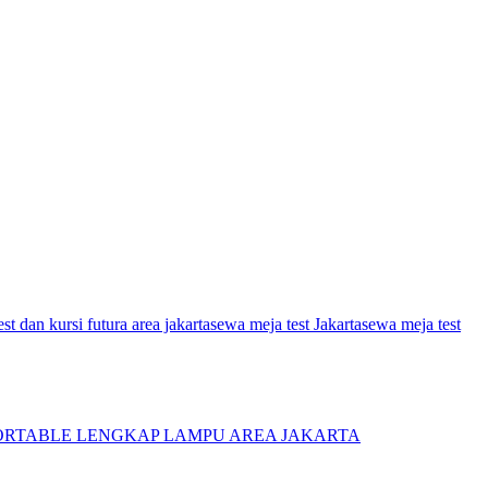
st dan kursi futura area jakarta
sewa meja test Jakarta
sewa meja test
PORTABLE LENGKAP LAMPU AREA JAKARTA