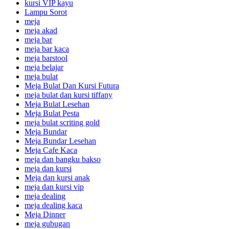
kursi VIP kayu
Lampu Sorot
meja
meja akad
meja bar
meja bar kaca
meja barstool
meja belajar
meja bulat
Meja Bulat Dan Kursi Futura
meja bulat dan kursi tiffany
Meja Bulat Lesehan
Meja Bulat Pesta
meja bulat scriting gold
Meja Bundar
Meja Bundar Lesehan
Meja Cafe Kaca
meja dan bangku bakso
meja dan kursi
Meja dan kursi anak
meja dan kursi vip
meja dealing
meja dealing kaca
Meja Dinner
meja gubugan