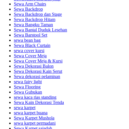
Sewa Arm Chairs
Sewa Backdrop
Sewa Backdrop dan Stage
Sewa Backdrop Hitam
Sewa Bangku Taman
Sewa Bantal Duduk Lesehan
Sewa Barstool Set
sewa bean bag
Sewa Black Curtain
sewa cover kursi
Sewa Cover Meja
Sewa Cover Meja & Kursi
Sewa Dekorasi Balon
Sewa Dekorasi Kain Serut
Sewa dekorasi pelaminan
sewa fairy light
Sewa Flooring
Sewa Gubukan
sewa kaca rias standing
Sewa Kain Dekorasi Tenda
sewa karpet
sewa karpet buana
Sewa Karpet Mushola
sewa karpet permadani
Sewa Karpet sajadah