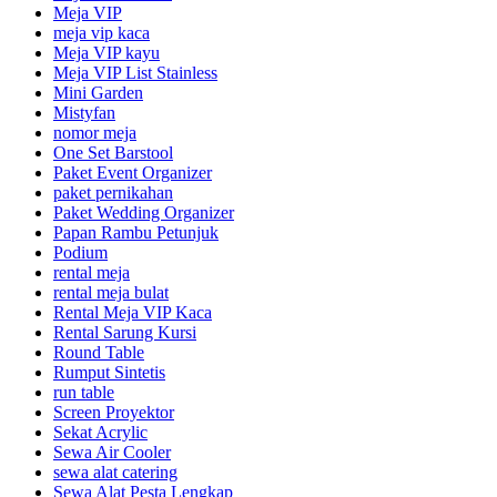
Meja VIP
meja vip kaca
Meja VIP kayu
Meja VIP List Stainless
Mini Garden
Mistyfan
nomor meja
One Set Barstool
Paket Event Organizer
paket pernikahan
Paket Wedding Organizer
Papan Rambu Petunjuk
Podium
rental meja
rental meja bulat
Rental Meja VIP Kaca
Rental Sarung Kursi
Round Table
Rumput Sintetis
run table
Screen Proyektor
Sekat Acrylic
Sewa Air Cooler
sewa alat catering
Sewa Alat Pesta Lengkap