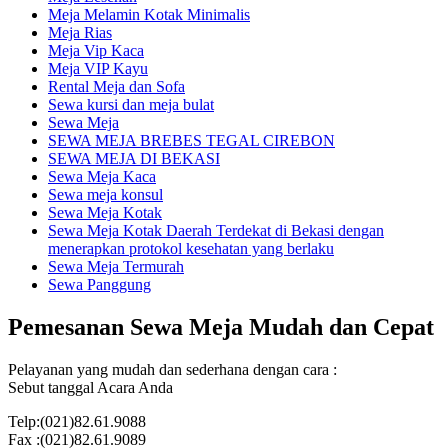
Meja Melamin Kotak Minimalis
Meja Rias
Meja Vip Kaca
Meja VIP Kayu
Rental Meja dan Sofa
Sewa kursi dan meja bulat
Sewa Meja
SEWA MEJA BREBES TEGAL CIREBON
SEWA MEJA DI BEKASI
Sewa Meja Kaca
Sewa meja konsul
Sewa Meja Kotak
Sewa Meja Kotak Daerah Terdekat di Bekasi dengan
menerapkan protokol kesehatan yang berlaku
Sewa Meja Termurah
Sewa Panggung
Pemesanan Sewa Meja Mudah dan Cepat
Pelayanan yang mudah dan sederhana dengan cara :
Sebut tanggal Acara Anda
Telp:(021)82.61.9088
Fax :(021)82.61.9089