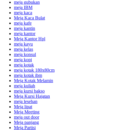
meja gubukan
meja IBM
meja kaca
Meja Kaca Bulat
meja kafe
meja kantin
meja kantor
Meja Kantor Hpl
meja kayu
meja kelas
meja konsul
meja kopi
meja kotak
meja kotak 180x80cm
meja kotak ibm
Meja Kotak Melamin
meja kuliah
meja kursi bakso
Meja Kursi Hajatan
meja lesehan
Meja lipat
Meja Meeting
meja out door
Meja panjang
Meja Partisi