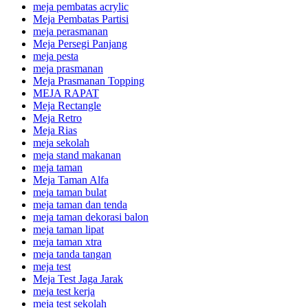
meja pembatas acrylic
Meja Pembatas Partisi
meja perasmanan
Meja Persegi Panjang
meja pesta
meja prasmanan
Meja Prasmanan Topping
MEJA RAPAT
Meja Rectangle
Meja Retro
Meja Rias
meja sekolah
meja stand makanan
meja taman
Meja Taman Alfa
meja taman bulat
meja taman dan tenda
meja taman dekorasi balon
meja taman lipat
meja taman xtra
meja tanda tangan
meja test
Meja Test Jaga Jarak
meja test kerja
meja test sekolah