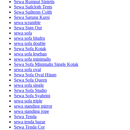
Sewa Rumput Sintetis
Sewa Sailcloth Tents
Sewa Sailtents Colth
Sewa Sarung Kursi
sewa scramble
Sewa Sign Out
sewa sofa
sewa sofa bludru
sewa sofa double
Sewa Sofa Kotak
sewa sofa lesehan
sewa sofa minimalis
Sewa Sofa Minimalis Single Kotak
sewa sofa oval
Sewa Sofa Oval Hitam
Sewa Sofa Queen
sewa sofa single
Sewa Sofa Studio
Sewa Sofa Syahrini
sewa sofa triple
sewa standing mirror
sewa standing rope
Sewa Tenda
sewa tenda bazar
Sewa Tenda Cor