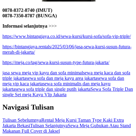
0878-8372-8740 (IMUT)
0878-7350-8787 (BUNGA)
Informasi selanjutnya
>>>
https://www.bintangjaya.co.id/sewa-kursi/kursi-sofa/sofa-vip-triple/
https://bintangjaya.rentals/2025/03/06/jasa-sewa-kursi-susun-futura-
merah-di-jakarta/
https://meja.co/tag/sewa-kursi-susun-type-futura-jakarta/
jasa sewa meja vip kayu dan sofa minimal
sewa meja kaca dan sofa
triple jakarta
sewa sofa dan meja kayu area jakarta
sewa sofa dan
meja vip kaca jakarta
sewa sofa minimalis dan meja kayu
jakarta
sewa sofa triple dan single putih jakarta
Sewa Sofa Triple Dan
single Set meja Kayu VIp Jakarta
Navigasi Tulisan
Tulisan Sebelumnya
Rental Meja Kursi Taman Type Kaki Extra
Jakarta Bekasi
Tulisan Selanjutnya
Sewa Meja Gubukan Atau Stand
Makanan Full Cover di Jaksel