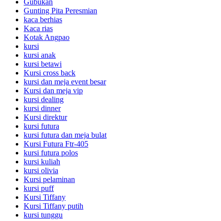
Gubukan
Gunting Pita Peresmian
kaca berhias
Kaca rias
Kotak Angpao
kursi
kursi anak
kursi betawi
Kursi cross back
kursi dan meja event besar
Kursi dan meja vip
kursi dealing
kursi dinner
Kursi direktur
kursi futura
kursi futura dan meja bulat
Kursi Futura Ftr-405
kursi futura polos
kursi kuliah
kursi olivia
Kursi pelaminan
kursi puff
Kursi Tiffany
Kursi Tiffany putih
kursi tunggu