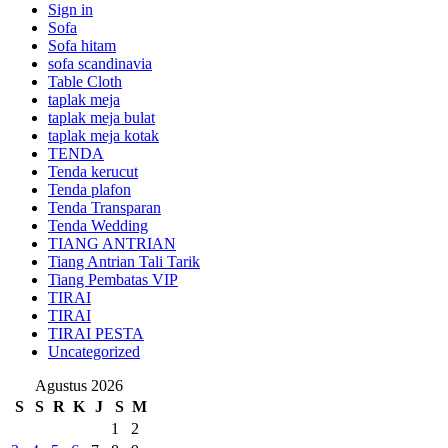
Sign in
Sofa
Sofa hitam
sofa scandinavia
Table Cloth
taplak meja
taplak meja bulat
taplak meja kotak
TENDA
Tenda kerucut
Tenda plafon
Tenda Transparan
Tenda Wedding
TIANG ANTRIAN
Tiang Antrian Tali Tarik
Tiang Pembatas VIP
TIRAI
TIRAI
TIRAI PESTA
Uncategorized
Agustus 2026
S
S
R
K
J
S
M
1
2