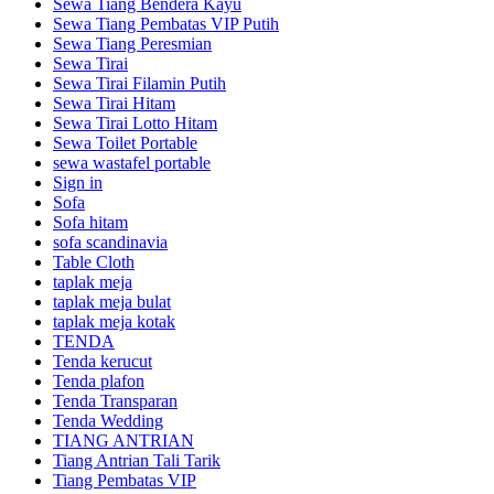
Sewa Tiang Bendera Kayu
Sewa Tiang Pembatas VIP Putih
Sewa Tiang Peresmian
Sewa Tirai
Sewa Tirai Filamin Putih
Sewa Tirai Hitam
Sewa Tirai Lotto Hitam
Sewa Toilet Portable
sewa wastafel portable
Sign in
Sofa
Sofa hitam
sofa scandinavia
Table Cloth
taplak meja
taplak meja bulat
taplak meja kotak
TENDA
Tenda kerucut
Tenda plafon
Tenda Transparan
Tenda Wedding
TIANG ANTRIAN
Tiang Antrian Tali Tarik
Tiang Pembatas VIP