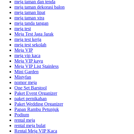
meja taman dan tenda
meja taman dekorasi balon
meja taman lipat
meja taman xtra
meja tanda tangan
meja test
Meja Test Jaga Jarak
meja test kerja
meja test sekolah
Meja VIP
meja vip kaca
Meja VIP kayu
Meja VIP List Stainless
Mini Garden
Mistyfan
nomor meja
One Set Barstool
Paket Event Organizer
paket pernikahan
Paket Wedding Organizer
Papan Rambu Petunjuk
Podium
rental meja
rental meja bulat
Rental Meja VIP Kaca