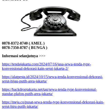
0878-8372-8740 ( AMEL )
0878-7350-8787 ( BUNGA )
Informasi selanjutnya
>>>
https://tendajakarta.com/2024/07/16/jasa-sewa-tenda-type-
konvensional-dekorasi-kain-serut-jakarta-2/
https://alatpesta.id/2024/10/15/sewa-tenda-konvensional-dekorasi-
serut-hijau-putih-area-jakarta/
https://backdropjakarta.net/tag/sewa-tenda-type-konvensional-
standar-plafon-putih-area-jakarta/
https://meja.co/pusat-sewa-tenda-type-konvensional-dekorasi-kain-
serut-biru-putih-jakarta/