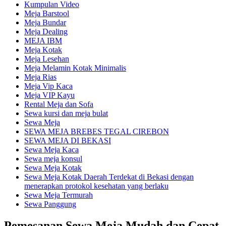
Kumpulan Video
Meja Barstool
Meja Bundar
Meja Dealing
MEJA IBM
Meja Kotak
Meja Lesehan
Meja Melamin Kotak Minimalis
Meja Rias
Meja Vip Kaca
Meja VIP Kayu
Rental Meja dan Sofa
Sewa kursi dan meja bulat
Sewa Meja
SEWA MEJA BREBES TEGAL CIREBON
SEWA MEJA DI BEKASI
Sewa Meja Kaca
Sewa meja konsul
Sewa Meja Kotak
Sewa Meja Kotak Daerah Terdekat di Bekasi dengan
menerapkan protokol kesehatan yang berlaku
Sewa Meja Termurah
Sewa Panggung
Pemesanan Sewa Meja Mudah dan Cepat