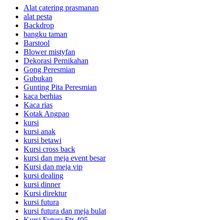
Alat catering prasmanan
alat pesta
Backdrop
bangku taman
Barstool
Blower mistyfan
Dekorasi Pernikahan
Gong Peresmian
Gubukan
Gunting Pita Peresmian
kaca berhias
Kaca rias
Kotak Angpao
kursi
kursi anak
kursi betawi
Kursi cross back
kursi dan meja event besar
Kursi dan meja vip
kursi dealing
kursi dinner
Kursi direktur
kursi futura
kursi futura dan meja bulat
Kursi Futura Ftr-405