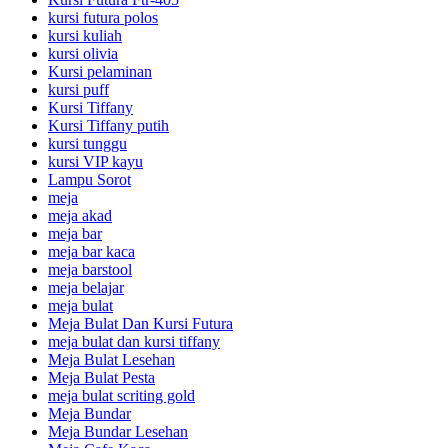
kursi futura polos
kursi kuliah
kursi olivia
Kursi pelaminan
kursi puff
Kursi Tiffany
Kursi Tiffany putih
kursi tunggu
kursi VIP kayu
Lampu Sorot
meja
meja akad
meja bar
meja bar kaca
meja barstool
meja belajar
meja bulat
Meja Bulat Dan Kursi Futura
meja bulat dan kursi tiffany
Meja Bulat Lesehan
Meja Bulat Pesta
meja bulat scriting gold
Meja Bundar
Meja Bundar Lesehan