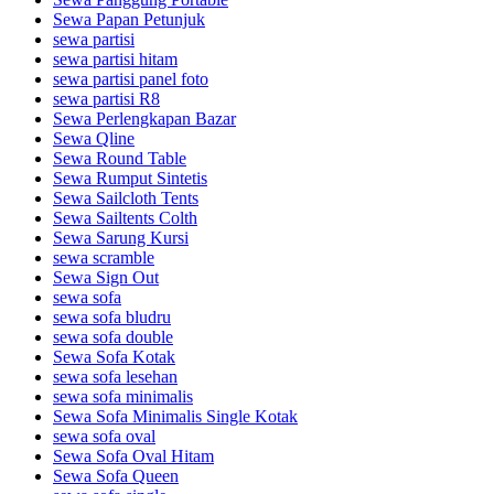
Sewa Papan Petunjuk
sewa partisi
sewa partisi hitam
sewa partisi panel foto
sewa partisi R8
Sewa Perlengkapan Bazar
Sewa Qline
Sewa Round Table
Sewa Rumput Sintetis
Sewa Sailcloth Tents
Sewa Sailtents Colth
Sewa Sarung Kursi
sewa scramble
Sewa Sign Out
sewa sofa
sewa sofa bludru
sewa sofa double
Sewa Sofa Kotak
sewa sofa lesehan
sewa sofa minimalis
Sewa Sofa Minimalis Single Kotak
sewa sofa oval
Sewa Sofa Oval Hitam
Sewa Sofa Queen