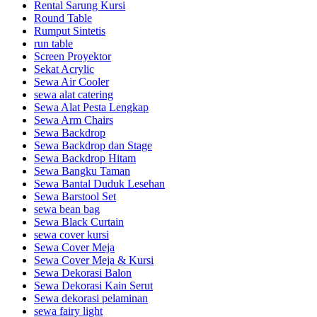
Rental Sarung Kursi
Round Table
Rumput Sintetis
run table
Screen Proyektor
Sekat Acrylic
Sewa Air Cooler
sewa alat catering
Sewa Alat Pesta Lengkap
Sewa Arm Chairs
Sewa Backdrop
Sewa Backdrop dan Stage
Sewa Backdrop Hitam
Sewa Bangku Taman
Sewa Bantal Duduk Lesehan
Sewa Barstool Set
sewa bean bag
Sewa Black Curtain
sewa cover kursi
Sewa Cover Meja
Sewa Cover Meja & Kursi
Sewa Dekorasi Balon
Sewa Dekorasi Kain Serut
Sewa dekorasi pelaminan
sewa fairy light