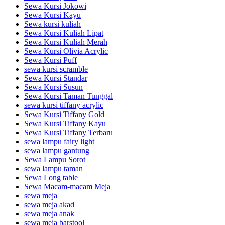
Sewa Kursi Jokowi
Sewa Kursi Kayu
Sewa kursi kuliah
Sewa Kursi Kuliah Lipat
Sewa Kursi Kuliah Merah
Sewa Kursi Olivia Acrylic
Sewa Kursi Puff
sewa kursi scramble
Sewa Kursi Standar
Sewa Kursi Susun
Sewa Kursi Taman Tunggal
sewa kursi tiffany acrylic
Sewa Kursi Tiffany Gold
Sewa Kursi Tiffany Kayu
Sewa Kursi Tiffany Terbaru
sewa lampu fairy light
sewa lampu gantung
Sewa Lampu Sorot
sewa lampu taman
Sewa Long table
Sewa Macam-macam Meja
sewa meja
sewa meja akad
sewa meja anak
sewa meja barstool