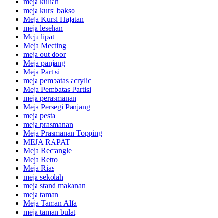
meja kuliah
meja kursi bakso
Meja Kursi Hajatan
meja lesehan
Meja lipat
Meja Meeting
meja out door
Meja panjang
Meja Partisi
meja pembatas acrylic
Meja Pembatas Partisi
meja perasmanan
Meja Persegi Panjang
meja pesta
meja prasmanan
Meja Prasmanan Topping
MEJA RAPAT
Meja Rectangle
Meja Retro
Meja Rias
meja sekolah
meja stand makanan
meja taman
Meja Taman Alfa
meja taman bulat