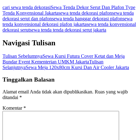
cari sewa tenda dekorasi
Sewa Tenda Dekor Serut Dan Plafon Type
Tenda Konvensional Jakarta
sewa tenda dekorasi plafon
sewa tenda
dekorasi serut dan plafon
sewa tenda hanggar dekorasi plafon
sewa
tenda konvensional dekorasi plafon jakarta
sewa tenda konvensional
dekorasi serut
sewa tenda tenda dekorasi serut jakarta
Navigasi Tulisan
Tulisan Sebelumnya
Sewa Kursi Futura Cover Ketat dan Meja
Bundar Event Kementerian UMKM Jakarta
Tulisan
Selanjutnya
Sewa Meja 120x80cm Kursi Dan Air Cooler Jakarta
Tinggalkan Balasan
Alamat email Anda tidak akan dipublikasikan.
Ruas yang wajib
ditandai
*
Komentar
*