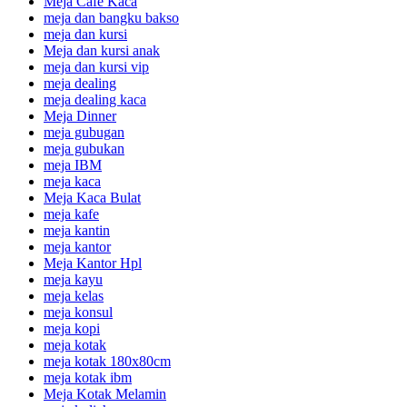
Meja Cafe Kaca
meja dan bangku bakso
meja dan kursi
Meja dan kursi anak
meja dan kursi vip
meja dealing
meja dealing kaca
Meja Dinner
meja gubugan
meja gubukan
meja IBM
meja kaca
Meja Kaca Bulat
meja kafe
meja kantin
meja kantor
Meja Kantor Hpl
meja kayu
meja kelas
meja konsul
meja kopi
meja kotak
meja kotak 180x80cm
meja kotak ibm
Meja Kotak Melamin