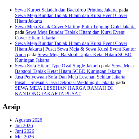
Sewa Karpet Sajadah dan Backdrop Printing Jakarta
pada
Sewa Meja Bundar Taplak Hitam dan Kursi Event Cover
Hitam Jakarta
Sewa Meja Kotak Cover Skirting Putih Topping Gold Jakarta
pada
Sewa Meja Bundar Taplak Hitam dan Kursi Event
Cover Hitam Jakarta
Sewa Meja Bundar Taplak Hitam dan Kursi Event Cover
Hitam Jakarta | Pusat Sewa Meja & Sewa Kursi Event Kantor
Anda
pada
Sewa Meja Barstool Taplak Ketat Hitam SCBD
Kuningan Jakarta
Sewa Sofa Hitam Type Oval Single Jakarta
pada
Sewa Meja
Barstool Taplak Ketat Hitam SCBD Kuningan Jakarta
Jasa Penyewaan Sofa Dan Meja Lesehan Sekitar Jakarta
Pusat – Spesialis Jasa Dekorasi Wedding di Jakarta
pada
SEWA MEJA LESEHAN HARGA RAMAH DI
KANTONG JAKARTA PUSAT
Arsip
Agustus 2026
Juli 2026
Juni 2026
Mei 2026