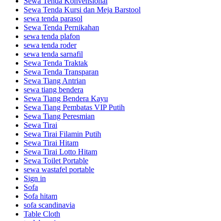
Sewa Tenda Konvensional
Sewa Tenda Kursi dan Meja Barstool
sewa tenda parasol
Sewa Tenda Pernikahan
sewa tenda plafon
sewa tenda roder
sewa tenda sarnafil
Sewa Tenda Traktak
Sewa Tenda Transparan
Sewa Tiang Antrian
sewa tiang bendera
Sewa Tiang Bendera Kayu
Sewa Tiang Pembatas VIP Putih
Sewa Tiang Peresmian
Sewa Tirai
Sewa Tirai Filamin Putih
Sewa Tirai Hitam
Sewa Tirai Lotto Hitam
Sewa Toilet Portable
sewa wastafel portable
Sign in
Sofa
Sofa hitam
sofa scandinavia
Table Cloth