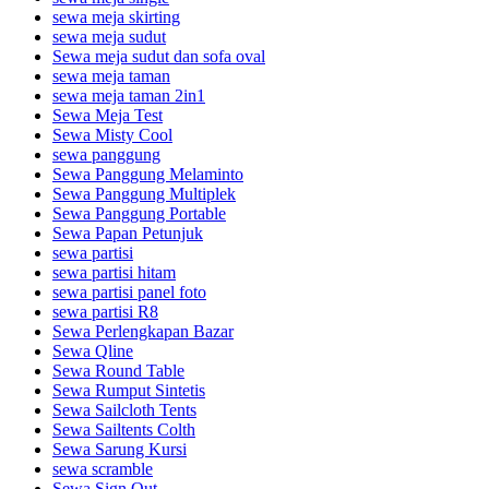
sewa meja skirting
sewa meja sudut
Sewa meja sudut dan sofa oval
sewa meja taman
sewa meja taman 2in1
Sewa Meja Test
Sewa Misty Cool
sewa panggung
Sewa Panggung Melaminto
Sewa Panggung Multiplek
Sewa Panggung Portable
Sewa Papan Petunjuk
sewa partisi
sewa partisi hitam
sewa partisi panel foto
sewa partisi R8
Sewa Perlengkapan Bazar
Sewa Qline
Sewa Round Table
Sewa Rumput Sintetis
Sewa Sailcloth Tents
Sewa Sailtents Colth
Sewa Sarung Kursi
sewa scramble
Sewa Sign Out