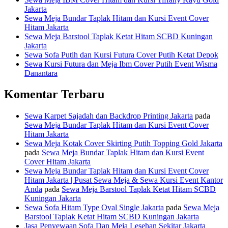
Jakarta
Sewa Meja Bundar Taplak Hitam dan Kursi Event Cover
Hitam Jakarta
Sewa Meja Barstool Taplak Ketat Hitam SCBD Kuningan
Jakarta
Sewa Sofa Putih dan Kursi Futura Cover Putih Ketat Depok
Sewa Kursi Futura dan Meja Ibm Cover Putih Event Wisma
Danantara
Komentar Terbaru
Sewa Karpet Sajadah dan Backdrop Printing Jakarta
pada
Sewa Meja Bundar Taplak Hitam dan Kursi Event Cover
Hitam Jakarta
Sewa Meja Kotak Cover Skirting Putih Topping Gold Jakarta
pada
Sewa Meja Bundar Taplak Hitam dan Kursi Event
Cover Hitam Jakarta
Sewa Meja Bundar Taplak Hitam dan Kursi Event Cover
Hitam Jakarta | Pusat Sewa Meja & Sewa Kursi Event Kantor
Anda
pada
Sewa Meja Barstool Taplak Ketat Hitam SCBD
Kuningan Jakarta
Sewa Sofa Hitam Type Oval Single Jakarta
pada
Sewa Meja
Barstool Taplak Ketat Hitam SCBD Kuningan Jakarta
Jasa Penyewaan Sofa Dan Meja Lesehan Sekitar Jakarta