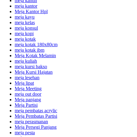
meja kantin
meja kantor
Meja Kantor Hpl
meja kayu
meja kelas
meja konsul
meja kopi
meja kotak
meja kotak 180x80cm
meja kotak ibm
Meja Kotak Melamin
meja kuliah
meja kursi bakso
Meja Kursi Hajatan
meja lesehan
Meja lipat
Meja Meeting
meja out door
Meja panjang
Meja Partisi
meja pembatas acrylic
Meja Pembatas Partisi
meja perasmanan
Meja Persegi Panjang
meja pesta