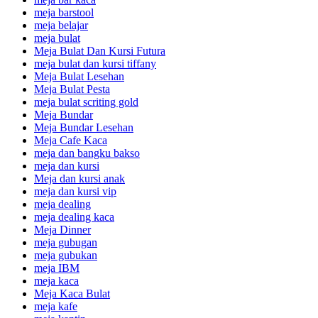
meja barstool
meja belajar
meja bulat
Meja Bulat Dan Kursi Futura
meja bulat dan kursi tiffany
Meja Bulat Lesehan
Meja Bulat Pesta
meja bulat scriting gold
Meja Bundar
Meja Bundar Lesehan
Meja Cafe Kaca
meja dan bangku bakso
meja dan kursi
Meja dan kursi anak
meja dan kursi vip
meja dealing
meja dealing kaca
Meja Dinner
meja gubugan
meja gubukan
meja IBM
meja kaca
Meja Kaca Bulat
meja kafe