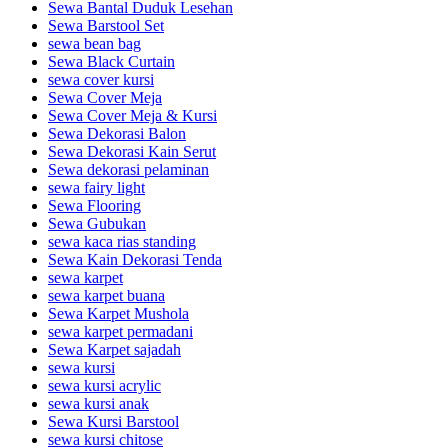
Sewa Bantal Duduk Lesehan
Sewa Barstool Set
sewa bean bag
Sewa Black Curtain
sewa cover kursi
Sewa Cover Meja
Sewa Cover Meja & Kursi
Sewa Dekorasi Balon
Sewa Dekorasi Kain Serut
Sewa dekorasi pelaminan
sewa fairy light
Sewa Flooring
Sewa Gubukan
sewa kaca rias standing
Sewa Kain Dekorasi Tenda
sewa karpet
sewa karpet buana
Sewa Karpet Mushola
sewa karpet permadani
Sewa Karpet sajadah
sewa kursi
sewa kursi acrylic
sewa kursi anak
Sewa Kursi Barstool
sewa kursi chitose