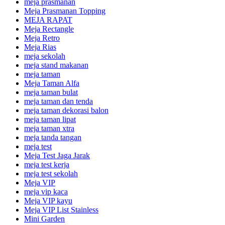
meja prasmanan
Meja Prasmanan Topping
MEJA RAPAT
Meja Rectangle
Meja Retro
Meja Rias
meja sekolah
meja stand makanan
meja taman
Meja Taman Alfa
meja taman bulat
meja taman dan tenda
meja taman dekorasi balon
meja taman lipat
meja taman xtra
meja tanda tangan
meja test
Meja Test Jaga Jarak
meja test kerja
meja test sekolah
Meja VIP
meja vip kaca
Meja VIP kayu
Meja VIP List Stainless
Mini Garden