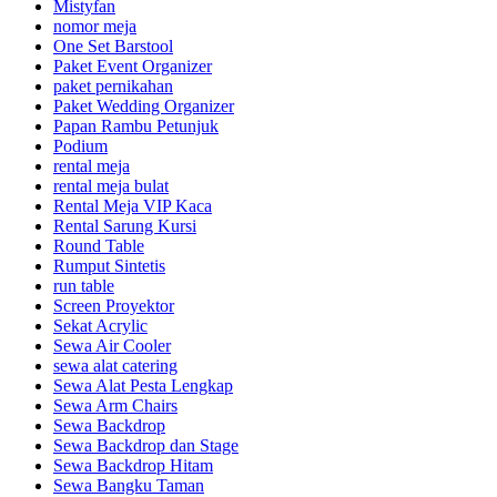
Mistyfan
nomor meja
One Set Barstool
Paket Event Organizer
paket pernikahan
Paket Wedding Organizer
Papan Rambu Petunjuk
Podium
rental meja
rental meja bulat
Rental Meja VIP Kaca
Rental Sarung Kursi
Round Table
Rumput Sintetis
run table
Screen Proyektor
Sekat Acrylic
Sewa Air Cooler
sewa alat catering
Sewa Alat Pesta Lengkap
Sewa Arm Chairs
Sewa Backdrop
Sewa Backdrop dan Stage
Sewa Backdrop Hitam
Sewa Bangku Taman