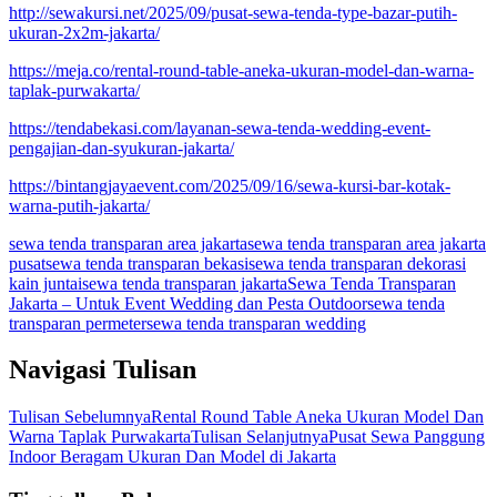
http://sewakursi.net/2025/09/pusat-sewa-tenda-type-bazar-putih-
ukuran-2x2m-jakarta/
https://meja.co/rental-round-table-aneka-ukuran-model-dan-warna-
taplak-purwakarta/
https://tendabekasi.com/layanan-sewa-tenda-wedding-event-
pengajian-dan-syukuran-jakarta/
https://bintangjayaevent.com/2025/09/16/sewa-kursi-bar-kotak-
warna-putih-jakarta/
sewa tenda transparan area jakarta
sewa tenda transparan area jakarta
pusat
sewa tenda transparan bekasi
sewa tenda transparan dekorasi
kain juntai
sewa tenda transparan jakarta
Sewa Tenda Transparan
Jakarta – Untuk Event Wedding dan Pesta Outdoor
sewa tenda
transparan permeter
sewa tenda transparan wedding
Navigasi Tulisan
Tulisan Sebelumnya
Rental Round Table Aneka Ukuran Model Dan
Warna Taplak Purwakarta
Tulisan Selanjutnya
Pusat Sewa Panggung
Indoor Beragam Ukuran Dan Model di Jakarta