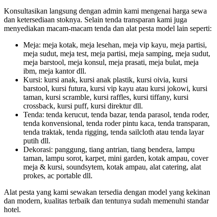
Konsultasikan langsung dengan admin kami mengenai harga sewa
dan ketersediaan stoknya. Selain tenda transparan kami juga
menyediakan macam-macam tenda dan alat pesta model lain seperti:
Meja: meja kotak, meja lesehan, meja vip kayu, meja partisi,
meja sudut, meja test, meja partisi, meja samping, meja sudut,
meja barstool, meja konsul, meja prasati, meja bulat, meja
ibm, meja kantor dll.
Kursi: kursi anak, kursi anak plastik, kursi oivia, kursi
barstool, kursi futura, kursi vip kayu atau kursi jokowi, kursi
taman, kursi scramble, kursi raffles, kursi tiffany, kursi
crossback, kursi puff, kursi direktur dll.
Tenda: tenda kerucut, tenda bazar, tenda parasol, tenda roder,
tenda konvensional, tenda roder pintu kaca, tenda transparan,
tenda traktak, tenda rigging, tenda sailcloth atau tenda layar
putih dll.
Dekorasi: panggung, tiang antrian, tiang bendera, lampu
taman, lampu sorot, karpet, mini garden, kotak ampau, cover
meja & kursi, soundsytem, kotak ampau, alat catering, alat
prokes, ac portable dll.
Alat pesta yang kami sewakan tersedia dengan model yang kekinan
dan modern, kualitas terbaik dan tentunya sudah memenuhi standar
hotel.