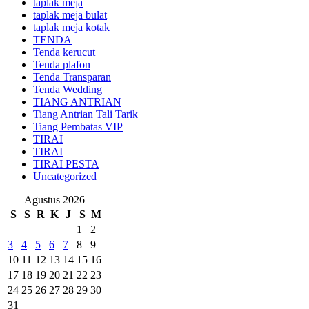
taplak meja
taplak meja bulat
taplak meja kotak
TENDA
Tenda kerucut
Tenda plafon
Tenda Transparan
Tenda Wedding
TIANG ANTRIAN
Tiang Antrian Tali Tarik
Tiang Pembatas VIP
TIRAI
TIRAI
TIRAI PESTA
Uncategorized
Agustus 2026
S
S
R
K
J
S
M
1
2
3
4
5
6
7
8
9
10
11
12
13
14
15
16
17
18
19
20
21
22
23
24
25
26
27
28
29
30
31