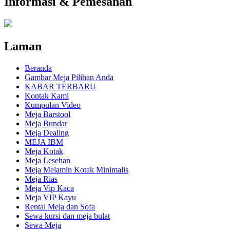
Informasi & Pemesanan
Laman
Beranda
Gambar Meja Pilihan Anda
KABAR TERBARU
Kontak Kami
Kumpulan Video
Meja Barstool
Meja Bundar
Meja Dealing
MEJA IBM
Meja Kotak
Meja Lesehan
Meja Melamin Kotak Minimalis
Meja Rias
Meja Vip Kaca
Meja VIP Kayu
Rental Meja dan Sofa
Sewa kursi dan meja bulat
Sewa Meja