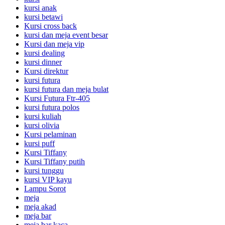
kursi anak
kursi betawi
Kursi cross back
kursi dan meja event besar
Kursi dan meja vip
kursi dealing
kursi dinner
Kursi direktur
kursi futura
kursi futura dan meja bulat
Kursi Futura Ftr-405
kursi futura polos
kursi kuliah
kursi olivia
Kursi pelaminan
kursi puff
Kursi Tiffany
Kursi Tiffany putih
kursi tunggu
kursi VIP kayu
Lampu Sorot
meja
meja akad
meja bar
meja bar kaca