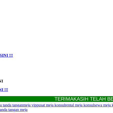
INI !!!
NI
I !!!
TERIMAKASIH TELAH BERKU
a tanda tangan
meja vip
pusat meja konsul
rental meja konsul
sewa meja 
tanda tangan meja