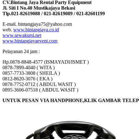
CV.Bintang Jaya Rental Party Equipment
Jl. Siti I No.40 Mustikajaya Bekasi
Tlp.021-82619088 / 021-82619089 / 021-82601199
E-mail. bintangjaya75@yahoo.com
web.
www.bintangjaya.co.id
www.sewakursi.net
www.bintangjayaevent.com
Pelayanan 24 jam :
Hp.0878-8848-4577 (ISMAYADI/ISMET )
0878-7899-4040 ( WITA )
0857-7733-3808 ( SHEILA )
0812-8620-3076 ( EKA )
0878-7752-0712 ( ABDUL WASIT )
0895-3606-07518 ( ABDUL WASIT )
UNTUK PESAN VIA HANDPHONE,KLIK GAMBAR TELE