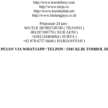
http://www.kursitifany.com
http://www.meja.co
http://www.kursikuliah.net
http://www.bintangjaya.co.id
Pelayanan 24 jam :
WA/TLP. 087883728740 ( TRASNO )
081297100770 ( NUR AENI )
+6281218464064 ( SURYA )
+62 878-6757-6646 ( HARIANSYAH )
PESAN VIA WHATSAPP / TELPON / SMS KLIK TOMBOL 