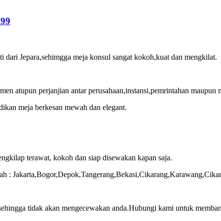
199
 dari Jepara,sehimgga meja konsul sangat kokoh,kuat dan mengkilat.
men atupun perjanjian antar perusahaan,instansi,pemrintahan maupun 
dikan meja berkesan mewah dan elegant.
gkilap terawat, kokoh dan siap disewakan kapan saja.
ayah : Jakarta,Bogor,Depok,Tangerang,Bekasi,Cikarang,Karawang,Cik
 sehingga tidak akan mengecewakan anda.Hubungi kami untuk memban