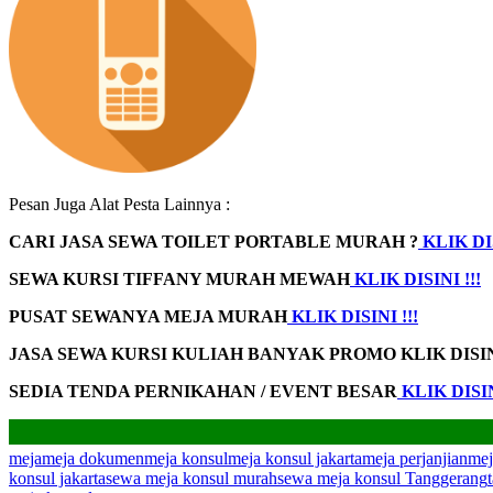
Pesan Juga Alat Pesta Lainnya :
CARI JASA SEWA TOILET PORTABLE MURAH ?
KLIK DIS
SEWA KURSI TIFFANY MURAH MEWAH
KLIK DISINI !!!
PUSAT SEWANYA MEJA MURAH
KLIK DISINI !!!
JASA SEWA KURSI KULIAH BANYAK PROMO
KLIK DISI
SEDIA TENDA PERNIKAHAN / EVENT BESAR
KLIK DISIN
meja
meja dokumen
meja konsul
meja konsul jakarta
meja perjanjian
mej
konsul jakarta
sewa meja konsul murah
sewa meja konsul Tanggerang